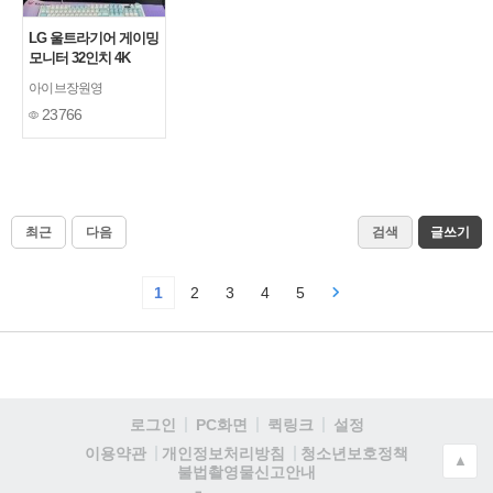
LG 울트라기어 게이밍
모니터 32인치 4K
OLED 32GS95UE 구
아이브장원영
매
[1]
23766
최근
다음
검색
글쓰기
1
2
3
4
5
로그인
PC화면
퀵링크
설정
청소년보호정책
이용약관
개인정보처리방침
▲
불법촬영물신고안내