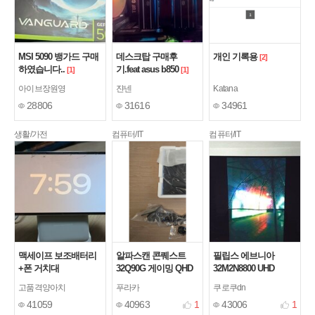
MSI 5090 뱅가드 구매
데스크탑 구매후
개인 기록용
[2]
하였습니다..
기.feat asus b850
[1]
[1]
아이브장원영
쟌넨
Katana
28806
31616
34961
생활/가전
컴퓨터/IT
컴퓨터/IT
맥세이프 보조배터리
알파스캔 콘퀘스트
필립스 에브니아
+폰 거치대
32Q90G 게이밍 QHD
32M2N8800 UHD
모니터 후기
OLED 240
고품격양아치
푸라카
쿠로쿠dn
41059
40963
1
43006
1