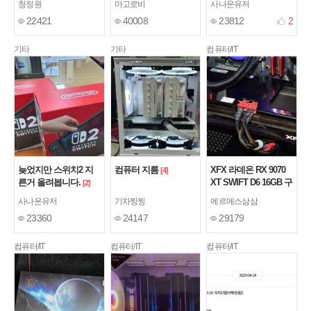
청정원
마고로비
사나운유저
22421
40008
23812
2
기타
기타
컴퓨터/IT
늦었지만 스위치2 지
컴퓨터 지름
XFX 라데온 RX 9070
[4]
른거 올려봅니다.
XT SWIFT D6 16GB 구
[2]
매 사용기.
[1]
사나운유저
기차찡찡
에르메스삼삼
23360
24147
29179
컴퓨터/IT
컴퓨터/IT
컴퓨터/IT