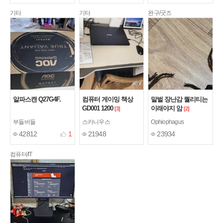
기타
기타
완구/굿즈
알파스캔 Q27G4F.
컴퓨터 게이밍 책상
말벌 장난감 퀄리티는
GD001 1200
이래야지 암
[3]
[2]
부들버들
스카니우스
Ophiophagus
42812
1
21948
23934
컴퓨터/IT