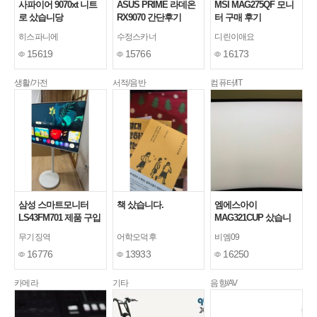
사파이어 9070xt 니트
ASUS PRIME 라데온
MSI MAG275QF 모니
로 샀습니당
RX9070 간단후기
터 구매 후기
히스파니에
수정스카너
디린이애요
15619
15766
16173
생활/가전
서적/음반
컴퓨터/IT
삼성 스마트모니터
책 샀습니다.
엠에스아이
LS43FM701 제품 구입
MAG321CUP 샀습니
후기
당~
무기징역
어학오덕후
비엠09
16776
13933
16250
카메라
기타
음향/AV