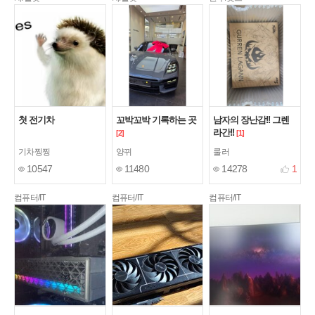
첫 전기차
꼬박꼬박 기록하는 곳
남자의 장난감!! 그렌
라간!!
[2]
[1]
기차찡찡
양뀌
룰러
10547
11480
14278
1
컴퓨터/IT
컴퓨터/IT
컴퓨터/IT