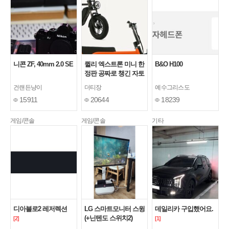
니콘 ZF, 40mm 2.0 SE
퀼리 엑스트론 미니 한
B&O H100
정판 공짜로 챙긴 자토
바이
건랜든냥이
더티장
예수그리스도
15911
20644
18239
게임/콘솔
게임/콘솔
기타
디아블로2 레저렉션
LG 스마트모니터 스윙
데일리카 구입했어요.
(+닌텐도 스위치2)
[2]
[1]