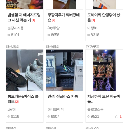
밤샘할 때 에너지드링
쿠팡덕후가 되버렸네
도레이씨 안경닦이 샀
크 대신 먹는 거
요
음
[1]
[2]
[1]
분당리자몽
July쭈앙
아랑bb
8101
8658
8318
패션/잡화
패션/잡화
완구/굿즈
톰브라운&아식스 콜
안경, 선글라스 지름
지금까지 모은 피규어
라보
들...
[2]
Joy현
한니발랙터
불로고소득
9118
8907
9521
1
차/탈것
차/탈것
완구/굿즈