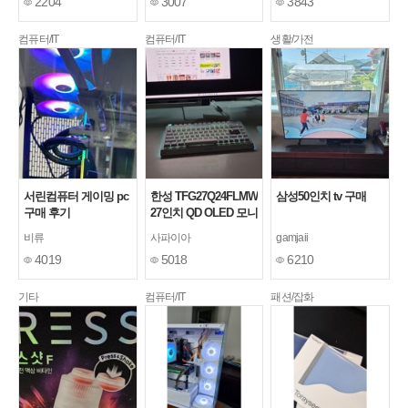
2204
3007
3843
컴퓨터/IT
컴퓨터/IT
생활/가전
서린컴퓨터 게이밍 pc
한성 TFG27Q24FLMW
삼성50인치 tv 구매
구매 후기
27인치 QD OLED 모니
터
[1]
비류
사파이아
gamjaii
4019
5018
6210
기타
컴퓨터/IT
패션/잡화