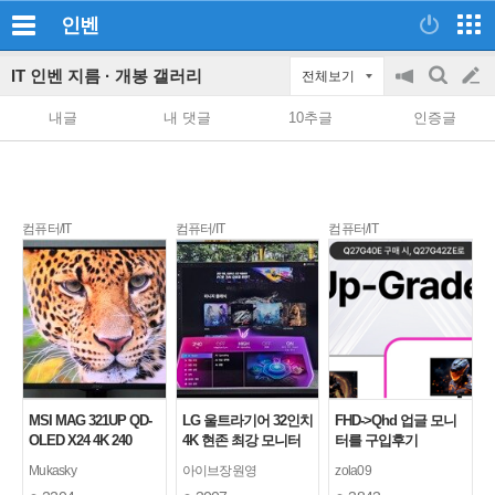
인벤
IT 인벤 지름 · 개봉 갤러리
전체보기
공
검
글
지
색
내글
내 댓글
10추글
인증글
on/off
쓰
기
컴퓨터/IT
컴퓨터/IT
컴퓨터/IT
MSI MAG 321UP QD-
LG 울트라기어 32인치
FHD->Qhd 업글 모니
OLED X24 4K 240
4K 현존 최강 모니터
터를 구입후기
구매
Mukasky
아이브장원영
zola09