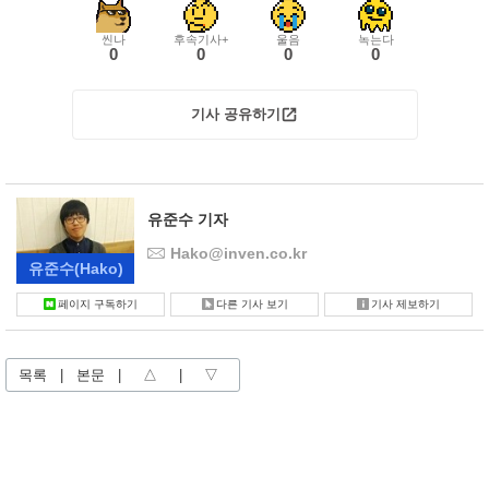
씬나
후속기사+
울음
녹는다
0
0
0
0
기사 공유하기
유준수 기자
Hako@inven.co.kr
유준수
(Hako)
페이지 구독하기
다른 기사 보기
기사 제보하기
목록
|
본문
|
△
|
▽