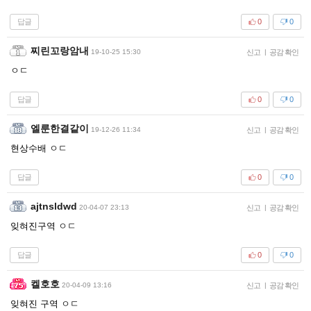
답글
0
0
찌린꼬랑암내
19-10-25 15:30
신고
|
공감 확인
ㅇㄷ
답글
0
0
엘룬한결같이
19-12-26 11:34
신고
|
공감 확인
현상수배 ㅇㄷ
답글
0
0
ajtnsldwd
20-04-07 23:13
신고
|
공감 확인
잊혀진구역 ㅇㄷ
답글
0
0
켈호호
20-04-09 13:16
신고
|
공감 확인
잊혀진 구역 ㅇㄷ