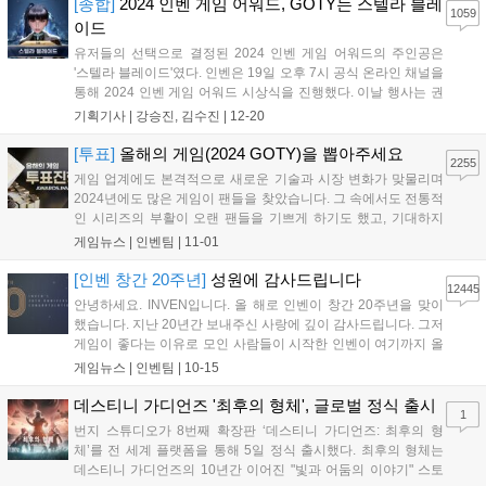
속도가 더욱 빨라질 것을 실감하게 합...
[종합]
2024 인벤 게임 어워드, GOTY는 스텔라 블레
1059
이드
유저들의 선택으로 결정된 2024 인벤 게임 어워드의 주인공은
'스텔라 블레이드'였다. 인벤은 19일 오후 7시 공식 온라인 채널을
통해 2024 인벤 게임 어워드 시상식을 진행했다. 이날 행사는 권
이슬 아나운서, 인플루언서 인간젤리, 인벤 김수진 기자가 총 13
기획기사 |
강승진, 김수진
|
12-20
개 부문의 수상작을 발표하며 진행을 맡았다. 또한, 2024 인벤 어
워드는 올해 비경쟁 부문 '...
[투표]
올해의 게임(2024 GOTY)을 뽑아주세요
2255
게임 업계에도 본격적으로 새로운 기술과 시장 변화가 맞물리며
2024년에도 많은 게임이 팬들을 찾았습니다. 그 속에서도 전통적
인 시리즈의 부활이 오랜 팬들을 기쁘게 하기도 했고, 기대하지
못했던 신작이 깜짝 흥행을 거두기도 했습니다. 특히 일본은 물론
게임뉴스 |
인벤팀
|
11-01
한국, 중국의 게임이 글로벌 시장에서 큰 흥행을 거두며 동아시아
3국에 대한 기대가 높아지기도 했습니다....
[인벤 창간 20주년]
성원에 감사드립니다
12445
안녕하세요. INVEN입니다. 올 해로 인벤이 창간 20주년을 맞이
했습니다. 지난 20년간 보내주신 사랑에 깊이 감사드립니다. 그저
게임이 좋다는 이유로 모인 사람들이 시작한 인벤이 여기까지 올
수 있었던 것은 보내주신 사랑과 성원 덕분이라고 생각합니다. 이
게임뉴스 |
인벤팀
|
10-15
럴 때는 강산이 두번 변했다는 말이 습관적으로 나오곤 하지만,
이제는 그 말을 쓰지 못하고, '고작...
데스티니 가디언즈 '최후의 형체', 글로벌 정식 출시
1
번지 스튜디오가 8번째 확장판 ‘데스티니 가디언즈: 최후의 형
체’를 전 세계 플랫폼을 통해 5일 정식 출시했다. 최후의 형체는
데스티니 가디언즈의 10년간 이어진 "빛과 어둠의 이야기" 스토