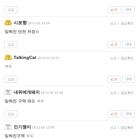
답글
0
0
시로향
18-11-01 23:26
신고
|
공감 확인
잊혀진 던전 저장☆
답글
0
0
TalkingCat
18-11-02 10:21
신고
|
공감 확인
ㅇㄷ
답글
0
0
내위에개돼지
18-11-02 12:36
신고
|
공감 확인
잊혀진 구역 와드 ㅇㄷ
답글
0
0
인기쟁이
18-11-02 12:58
신고
|
공감 확인
잊혀진구역 ㅇㄷ