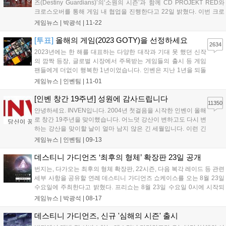
즈(Destiny Guardians)’의‘소원의 시즌’과 함께 CD PROJEKT RED와
크로스오버를 통해 게임 내 협업을 진행한다고 22일 밝혔다. 이번 크로
스오버로 수호자는 리비아의 게롤트에게 영감을 받은 새로운 장식으로
게임뉴스 |
박광석
|
11-22
괴물 학살자 풍으로 꾸며볼 수 있다. 크로스오버는 방어구...
[투표]
올해의 게임(2023 GOTY)을 선정하세요
2634
2023년에는 한 해를 대표하는 다양한 대작과 기대 못 했던 신작
의 깜짝 등장, 글로벌 시장에서 주목받는 게임들의 출시 등 게임
팬들에게 더없이 행복한 1년이었습니다. 인벤은 지난 1년을 되돌
아보고 업계 전체의 창의성과 기술적 성취를 제고하고자 게임 시
게임뉴스 |
인벤팀
|
11-01
상 행사를 진행합니다. 특히 올해는 여기에 게이머들의 목소리를
함께 반영하고자 합니다. 이를 위해 202...
[인벤 창간 19주년] 성원에 감사드립니다
11350
안녕하세요. INVEN입니다. 2004년 첫걸음을 시작한 인벤이 올해
로 창간 19주년을 맞이했습니다. 어느덧 강산이 변하고도 다시 변
하는 강산을 맞이할 날이 얼마 남지 않은 긴 세월입니다. 이런 긴
시간을 달려올 수 있던 원동력은 함께 해주신 유저분의 애정이 어
게임뉴스 |
인벤팀
|
09-13
린 관심과 목소리입니다. 언제나 인벤과 함께 해주시는 유저분들
께 다시 한번 감사드립니다. 역동적...
데스티니 가디언즈 ‘최후의 형체’ 확장판 23일 공개
번지는, 다가오는 최후의 형체 확장판, 22시즌, 다음 복각 레이드 등 관련
세부 사항을 공유할 연례 데스티니 가디언즈 쇼케이스를 오는 8월 23일
수요일에 주최한다고 밝혔다. 프리쇼는 8월 23일 수요일 0시에 시작되
며 메인쇼는 오전 1시에 시작된다. 쇼케이스가 끝난 후에는, 데스티니 가
게임뉴스 |
박광석
|
08-17
디언즈에 다음 해에 기대할 점을 논의할 원탁회의가 함께하는 라이브...
데스티니 가디언즈, 신규 '심해의 시즌' 출시