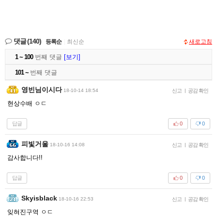
댓글
(140)
등록순
|
최신순
새로고침
1 ~ 100
번째 댓글
[보기]
101 ~
번째 댓글
영빈님이시다
18-10-14 18:54
신고
|
공감 확인
현상수배 ㅇㄷ
답글
0
0
피빛거울
18-10-16 14:08
신고
|
공감 확인
감사합니다!!
답글
0
0
Skyisblack
18-10-16 22:53
신고
|
공감 확인
잊혀진구역 ㅇㄷ