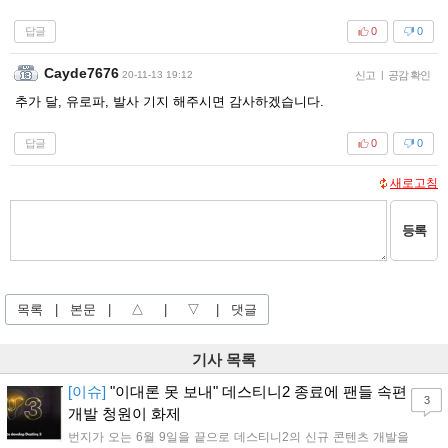
답글
0
0
Cayde7676
20-11-13 19:12
신고
|
공감 확인
추가 달, 유로파, 발사 기지 해주시면 감사하겠습니다.
답글
0
0
새로고침
등록
목록
|
본문
|
△
|
▽
|
댓글
기사 목록
[이슈]
"이대론 못 보내" 데스티니2 종료에 팬들 속편
3
개발 청원이 화제
번지가 오는 6월 9일을 끝으로 데스티니2의 신규 콘텐츠 개발을