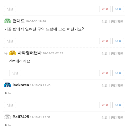
답글
0
0
언대드
19-04-30 19:46
신고
|
공감 확인
가끔 탑에서 잊혀진 구역 뜨던데 그건 어딘가요?
답글
0
0
사파영어법사
20-02-28 02:33
신고
|
공감 확인
dim에러래요
답글
0
0
Icekorea
19-10-09 21:45
신고
|
공감 확인
ㅇㄷ
답글
0
0
Bell7425
19-10-21 23:31
신고
|
공감 확인
ㅇㄷ