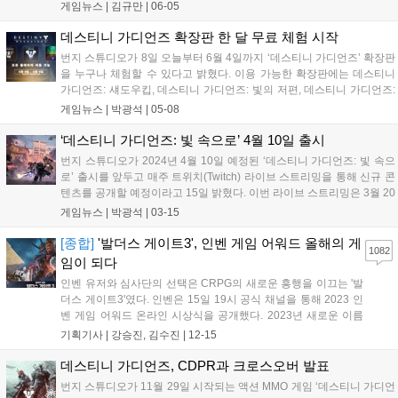
리 라인의 최종장을 마무리 짓는 확장팩이다. 이번 확장팩에서 수
게임뉴스 |
김규만
|
06-05
호자들은 우주 최대의 적인 목격자를 물리치고 빛과 어둠의 전쟁
을 끝내 세상을 멸망으로부터 구해내야 한다....
데스티니 가디언즈 확장판 한 달 무료 체험 시작
번지 스튜디오가 8일 오늘부터 6월 4일까지 ‘데스티니 가디언즈’ 확장판
을 누구나 체험할 수 있다고 밝혔다. 이용 가능한 확장판에는 데스티니
가디언즈: 섀도우킵, 데스티니 가디언즈: 빛의 저편, 데스티니 가디언즈:
마녀 여왕 확장판이 포함된다. PlayStation®Plus 구독자는 빛의 추락 확
게임뉴스 |
박광석
|
05-08
장판도 체험할 수 있다. 확장판에서는 어둠 하위직업인 ‘시공’...
‘데스티니 가디언즈: 빛 속으로’ 4월 10일 출시
번지 스튜디오가 2024년 4월 10일 예정된 ‘데스티니 가디언즈: 빛 속으
로’ 출시를 앞두고 매주 트위치(Twitch) 라이브 스트리밍을 통해 신규 콘
텐츠를 공개할 예정이라고 15일 밝혔다. 이번 라이브 스트리밍은 3월 20
일, 3월 27일, 4월 3일 세 차례에 걸쳐 진행되며, 개발진이 직접 게임 플
게임뉴스 |
박광석
|
03-15
레이, 새로운 콘텐츠, 기능, 보상 등의 구체적인 내용...
[종합]
'발더스 게이트3', 인벤 게임 어워드 올해의 게
1082
임이 되다
인벤 유저와 심사단의 선택은 CRPG의 새로운 흥행을 이끄는 '발
더스 게이트3'였다. 인벤은 15일 19시 공식 채널을 통해 2023 인
벤 게임 어워드 온라인 시상식을 공개했다. 2023년 새로운 이름
으로 재정비, 유저 투표 부문을 크게 늘린 인벤 게임 어워드는 이
기획기사 |
강승진, 김수진
|
12-15
날 영상을 통해 다양한 수상 부문을 직접 발표했다. 경쟁 부문 최
고 등급 부문인 '올해의 게임...
데스티니 가디언즈, CDPR과 크로스오버 발표
번지 스튜디오가 11월 29일 시작되는 액션 MMO 게임 ‘데스티니 가디언