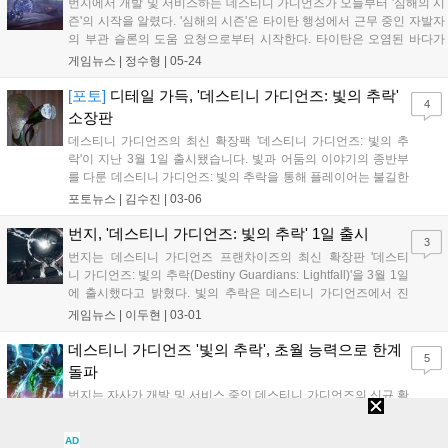
번지에서 개발 및 서비스하는 데스티니 가디언즈가 오늘부터 '심해의 시
즌'의 시작을 알렸다. '심해의 시즌'은 타이탄 행성에서 근무 중인 자발자
의 부관 슬론의 도움 요청으로부터 시작한다. 타이탄은 오염된 바다가
행성을 뒤엎은 행성으로 바다 위에 위태롭게 자리 잡은 철조 구조물 외
게임뉴스 |
정수형
|
05-24
에는 살펴볼 수 있는 곳이 없다. 그러나 슬론의 위치가 표시되는 지역은
구조물이...
[포토]
디테일 가득, '데스티니 가디언즈: 빛의 추락'
4
소장판
데스티니 가디언즈의 최신 확장팩 '데스티니 가디언즈: 빛의 추
락'이 지난 3월 1일 출시됐습니다. 빛과 어둠의 이야기의 종반부
를 다룬 데스티니 가디언즈: 빛의 추락을 통해 플레이어는 불길한
그림자 군단과 마주하고, 해왕성에 감춰진 비밀 도시를 탐험하게
포토뉴스 |
김수진
|
03-06
되죠. 여기에 새로운 어둠의 힘 하위직업인 초월도 발견할 수 있
습니다. 그리고 이런 데스티니 가디언즈: 빛...
번지, '데스티니 가디언즈: 빛의 추락' 1일 출시
3
번지는 데스티니 가디언즈 프랜차이즈의 최신 확장판 '데스티
니 가디언즈: 빛의 추락(Destiny Guardians: Lightfall)'을 3월 1일
에 출시했다고 밝혔다. 빛의 추락은 데스티니 가디언즈에서 진
행 중인 "빛과 어둠의 이야기"의 종반부로서, 수호자는 불길한 그
게임뉴스 |
이두현
|
03-01
림자 군단과 마주하고, 해왕성에 감춰진 비밀 도시를 탐험하
고, 새로운 어둠의 힘 하위...
데스티니 가디언즈 '빛의 추락', 초월 능력으로 한계
5
돌파
번지는 자사가 개발 및 서비스 중인 데스티니 가디언즈의 신규 확
장팩 '빛의 추락'의 출시를 앞두고 콘텐츠를 미리 살펴볼 수 있는
미디어 프리뷰를 진행했다. 이번 미디어 프리뷰는 데스티니 가디
AD