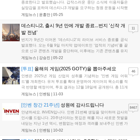
종료한다고 발표했습니다. 갑작스러운 중단 소식에 이용자들은
실망감을 표하며 데스티니3 개발을 요구하는 청원 운동을 시작했
고, 이틀 만에 17만 명 이상이 서명했습니다. 이용자들은 마지막
게임뉴스 |
윤홍만
|
05-25
업데이트 당일인 6월 9일에 함께 접속해 목소리를 내기로 했으나,
실제 개발 로드맵이 변경될 가능성은 낮아 보입니다. 번지와 소니
데스티니2, 출시 9년 만에 개발 종료...번지 '신작 개
11
가 이들의 요구에 어떻게 대응할지 귀추가 주목됩니다....
발 전념'
번지가 9년간 이어온 ‘데스티니2’의 라이브 서비스 종료를 공식
발표했다. 오는 6월 9일 마지막 업데이트인 ‘업적의 기념비’를 끝
으로 신규 콘텐츠 개발을 중단하며, 이후에는 기존 콘텐츠를 유지
하는 방식으로 운영된다. 이번 결정은 지속적인 이용자 감소와 재
게임뉴스 |
강승진
|
05-22
정적 목표 미달에 따른 것으로, 번지는 향후 차기 신작 개발에 전
념할 계획이다. 게임은 계속 플레이할 수 있지만 사실상 시리즈의
[투표]
올해의 게임(2025 GOTY)을 뽑아주세요
46
대장정은 마무리된다....
인벤은 2025년 게임 산업의 성취를 기념하는 '인벤 게임 어워
드'를 개최한다. 유저 투표를 확대 운영하여 게이머의 목소리를 적
극 반영할 예정이며, 투표 결과는 12월 18일에 공개된다. 총 11개
부문에서 유저 투표로 수상작을 결정하며, '올해의 게임'과 '최고
게임뉴스 |
인벤팀
|
11-03
의 기대작' 등 다양한 부문에 투표할 수 있다. 투표는 11월 23일까
지 진행되며, 참여자에게는 추첨을 통해 경품을 제공하는 이벤트
[인벤 창간 21주년]
성원에 감사드립니다
8467
도 진행한다....
안녕하세요. INVEN입니다. 인벤 21번째 생일을 맞이하며 감사의
인사를 드립니다. 20주년이라는 뜻깊은 해를 지나 새로운 첫발을
내딛는 지난 1년 역시, 변함없는 애정과 격려를 보내주신 인벤 가
족 분들이 계셨기에 가능했습니다. 지난 20년간 게임산업계는 대
게임뉴스 |
인벤팀
|
10-02
격변기를 겪었지만 불과 1년 사이에 일어난 변화들은 앞으로의