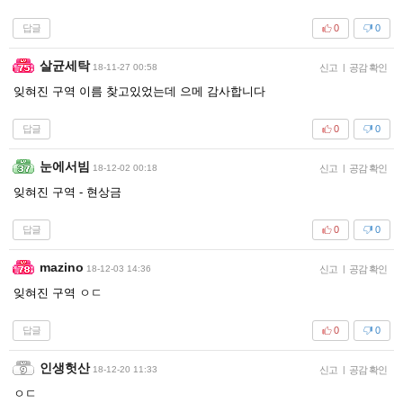
답글
0
0
살균세탁
18-11-27 00:58
신고
|
공감 확인
잊혀진 구역 이름 찾고있었는데 으메 감사합니다
답글
0
0
눈에서빔
18-12-02 00:18
신고
|
공감 확인
잊혀진 구역 - 현상금
답글
0
0
mazino
18-12-03 14:36
신고
|
공감 확인
잊혀진 구역 ㅇㄷ
답글
0
0
인생헛산
18-12-20 11:33
신고
|
공감 확인
ㅇㄷ