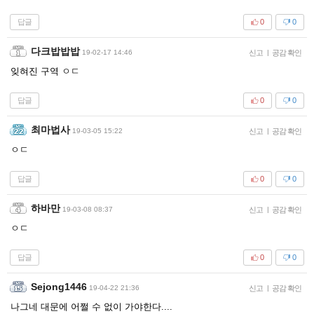
답글
0
0
다크밥밥밥
19-02-17 14:46
신고
|
공감 확인
잊혀진 구역 ㅇㄷ
답글
0
0
최마법사
19-03-05 15:22
신고
|
공감 확인
ㅇㄷ
답글
0
0
하바만
19-03-08 08:37
신고
|
공감 확인
ㅇㄷ
답글
0
0
Sejong1446
19-04-22 21:36
신고
|
공감 확인
나그네 대문에 어쩔 수 없이 가야한다....