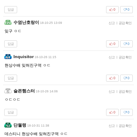
답글
0
0
수염난호랑이
18-10-25 13:09
신고
|
공감 확인
잊구 ㅇㄷ
답글
0
0
Inquisitor
18-10-26 11:15
신고
|
공감 확인
현상수배 잊혀진구역 ㅇㄷ
답글
0
0
슬픈햄스터
18-10-26 14:06
신고
|
공감 확인
ㅇㄷㅇㄷ
답글
0
0
단월령
18-10-31 11:38
신고
|
공감 확인
데스티니 현상수배 잊혀진구역 ㅇㄷ