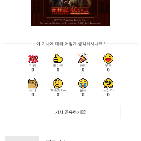
이 기사에 대해 어떻게 생각하시나요?
만점
좋아요
파티
웃음
0
0
0
0
씬나
후속기사+
울음
녹는다
0
0
0
0
기사 공유하기