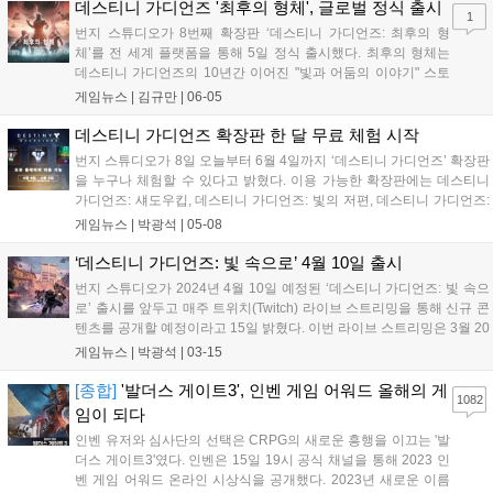
이제는 그 말을 쓰지 못하고, '고작...
데스티니 가디언즈 '최후의 형체', 글로벌 정식 출시
1
번지 스튜디오가 8번째 확장판 ‘데스티니 가디언즈: 최후의 형
체’를 전 세계 플랫폼을 통해 5일 정식 출시했다. 최후의 형체는
데스티니 가디언즈의 10년간 이어진 "빛과 어둠의 이야기" 스토
리 라인의 최종장을 마무리 짓는 확장팩이다. 이번 확장팩에서 수
게임뉴스 |
김규만
|
06-05
호자들은 우주 최대의 적인 목격자를 물리치고 빛과 어둠의 전쟁
을 끝내 세상을 멸망으로부터 구해내야 한다....
데스티니 가디언즈 확장판 한 달 무료 체험 시작
번지 스튜디오가 8일 오늘부터 6월 4일까지 ‘데스티니 가디언즈’ 확장판
을 누구나 체험할 수 있다고 밝혔다. 이용 가능한 확장판에는 데스티니
가디언즈: 섀도우킵, 데스티니 가디언즈: 빛의 저편, 데스티니 가디언즈:
마녀 여왕 확장판이 포함된다. PlayStation®Plus 구독자는 빛의 추락 확
게임뉴스 |
박광석
|
05-08
장판도 체험할 수 있다. 확장판에서는 어둠 하위직업인 ‘시공’...
‘데스티니 가디언즈: 빛 속으로’ 4월 10일 출시
번지 스튜디오가 2024년 4월 10일 예정된 ‘데스티니 가디언즈: 빛 속으
로’ 출시를 앞두고 매주 트위치(Twitch) 라이브 스트리밍을 통해 신규 콘
텐츠를 공개할 예정이라고 15일 밝혔다. 이번 라이브 스트리밍은 3월 20
일, 3월 27일, 4월 3일 세 차례에 걸쳐 진행되며, 개발진이 직접 게임 플
게임뉴스 |
박광석
|
03-15
레이, 새로운 콘텐츠, 기능, 보상 등의 구체적인 내용...
[종합]
'발더스 게이트3', 인벤 게임 어워드 올해의 게
1082
임이 되다
인벤 유저와 심사단의 선택은 CRPG의 새로운 흥행을 이끄는 '발
더스 게이트3'였다. 인벤은 15일 19시 공식 채널을 통해 2023 인
벤 게임 어워드 온라인 시상식을 공개했다. 2023년 새로운 이름