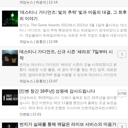
아왔으며, 오는 1월 3일까지 여명 이벤트에 참여하여 맛있는 간식을 행
게임뉴스 |
박광석
|
12-14
성계 전역에 있는 동료들에게 나눠 줄 수 있다. 올해 여명에서는 문양, 안
료, 경...
'데스티니 가디언즈: 빛의 추락' 빛과 어둠의 대결, 그 최후
의 이야기
번지는 The Game Awards 2022에서 2023년 3월 1일에 출시되는 데스
티니 가디언즈: 빛의 추락 확장판의 최신 트레일러가 공개되었다고 밝혔
다. 게임플레이 트레일러에서는 새로운 하위 직업인 초월과 네온사인이
휘황하게 번쩍이는 도시, 네오무나를 만나 볼 수 있다. 더불어 이번 The
게임뉴스 |
윤홍만
|
12-09
Game Awards 2022에서는 데스티니 가디언즈가 Bes...
데스티니 가디언즈, 신규 시즌 '세라프' 7일부터 시
1
작
번지는 데스티니 가디언즈 '세라프' 시즌이 오늘 시작되었다고 밝
혔다. 새로운 시즌 활동, 새 경이 무기를 찾는 주간 임무, 새로운
던전, 업데이트된 PvP 등을 이용할 수 있으며 데스티니 가디언즈
에서 플레이어들이 상징적인 암살자가 될 수 있도록 번지와
게임뉴스 |
윤홍만
|
12-07
Ubisoft가 협력하여 새로운 장식을 선보인다. 연말을 기념하며 지
난 한 해를 돌아보고 새로운 도전을...
[인벤 창간 18주년] 성원에 감사드립니다
11758
안녕하세요. INVEN입니다. 인벤이 올해로 창간 18주년을 맞이했
습니다. 창간 이벤트는 매년 11월쯤 했었는데 올해는 조금 늦었습
니다. 역대 최대 규모로 진행된 지스타와 인벤게임컨퍼런스(IGC)
준비 때문에 바쁘기도 했고 야심 차게 준비한 올해의 게임(GOTY)
인벤팀
|
12-01
이벤트와 함께하려고 좀 지체되었습니다. 말씀드린 대로 올해는
인벤 게임 페스티벌이라는 이름으...
번지가 실패를 통해 깨달은 라이브 서비스의 마음가
3