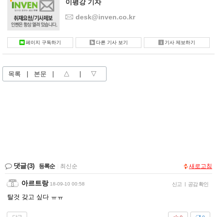
이평강 기자
desk@inven.co.kr
페이지 구독하기
다른 기사 보기
기사 제보하기
목록
|
본문
|
△
|
▽
댓글
(3)
등록순
|
최신순
새로고침
아르트랑
18-09-10 00:58
신고
|
공감 확인
탈것 갖고 싶다 ㅠㅠ