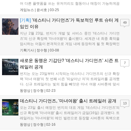
어 다른 플랫폼을 쓰는 유저끼리도 협동이나 매칭이 가능하게끔
하는 기술로, 유저 수가 중요한 멀티플레이 게임에 있어서 가장
게임뉴스 |
윤서호
|
03-25
구미가 당길 수밖에 없는 기능이다. 최근 나온 게임들은 처음부터
이를 상정하고 나오는 케이스가 많지만, 5...
[기획]
'데스티니 가디언즈'가 독보적인 루트 슈터 게
49
임인 이유
지난 2월 23일, 번지가 개발 및 서비스 중인 '데스티니 가디언
즈'의 신규 확장팩 '마녀여왕'이 출시됐다. 세계관 내 최종 흑막을
암시하는 어둠이 본격적으로 게임 내에 등장하게 될 첫 확장팩인
만큼 출시 전부터 많은 기대를 받았으며, 이에 보답하듯 등장한
기획기사 |
정수형
|
03-08
'마녀여왕'은 역대급 확장팩이란 찬사 속에서 메타크리틱 89점,
오픈크리틱 89점이라는 높은 점수를...
새로운 동맹은 기갑단? '데스티니 가디언즈' 시즌 트
7
레일러 공개
번지는 오는 23일부터 시작되는 데스티니 가디언즈의 신규 확장
팩 '마녀 여왕'의 첫 번째 시즌 '되살아난 자'의 트레일러를 공개했
다. 신규 트레일러는 빛의 힘을 빼앗은 마녀 여왕 사바툰에 맞서
선봉대의 대장 자발라 사령관이 기갑단의 여제 카이아틀에게 지
동영상 |
정수형
|
02-23
원 요청을 하는 모습으로 시작한다. 이전에 선택받은 자 시즌에서
카이아틀의 용사를 상대로 승리를 쟁취한...
데스티니 가디언즈, '마녀여왕' 출시 트레일러 공개
13
오는 23일 출시 예정인 번지의 대표 게임 '데스티니 가디언즈'의
신규 확장팩 '마녀여왕' 출시 트레일러가 금일(16일) 공개됐다. 트
레일러는 '마녀여왕'의 메인 빌런으로 등장할 사바툰의 독백으로
시작한다. 이번 확장팩은 수호자에게 강력한 힘을 부여해줬던 여
동영상 |
정수형
|
02-16
행자의 빛의 힘을 사바툰이 훔쳐간 뒤에 벌어질 사건을 다루고 있