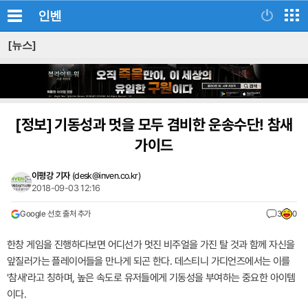
인벤
[뉴스]
[정보]
기동성과 멋을 모두 겸비한 운송수단! 참새
가이드
이평강 기자
(
desk@inven.co.kr
)
2018-09-03 12:16
Google 선호 출처 추가
3
0
한창 게임을 진행하다보면 어디선가 멋진 비주얼을 가진 탈 것과 함께 자신을
앞질러가는 플레이어들을 만나게 되곤 한다. 데스티니 가디언즈에서는 이를
'참새'라고 칭하며, 높은 속도로 유저들에게 기동성을 부여하는 중요한 아이템
이다.