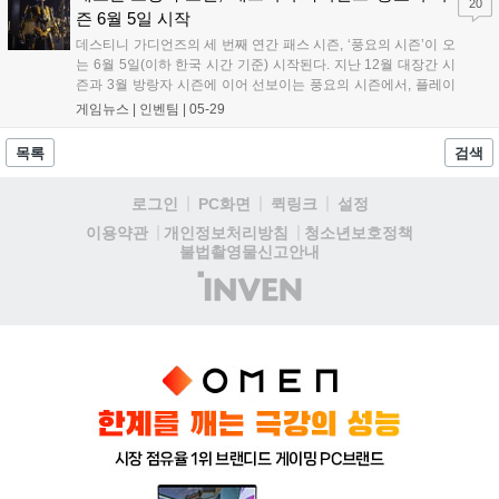
20
즌 6월 5일 시작
데스티니 가디언즈의 세 번째 연간 패스 시즌, ‘풍요의 시즌’이 오
는 6월 5일(이하 한국 시간 기준) 시작된다. 지난 12월 대장간 시
즌과 3월 방랑자 시즌에 이어 선보이는 풍요의 시즌에서, 플레이
어들은 리바이어던의 발견되지 않은 지역으로 이동해 보...
게임뉴스 |
인벤팀
|
05-29
목록
검색
로그인
PC화면
퀵링크
설정
청소년보호정책
이용약관
개인정보처리방침
불법촬영물신고안내
(주)
인
벤