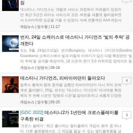
짐
데스티니: 가디언스는 개발과 서비스 과정에서 어려움이 있었지
만 최근 5년간 라이브 서비스의 모든 부분을 새롭게 탈바꿈하면
서 드라마틱한 성공을 거둘 수 있었다. 이에 전통적인 AAA 게임사
를 현대적인 라이브 서비스 스튜디오로 바꾸는 과정에서 배울 수
게임뉴스 |
정수형
|
11-17
있었던 수많은 이야기를 심도 있게 이야기 할 예정이다....
번지, 24일 쇼케이스로 데스티니 가디언즈 ‘빛의 추락’ 공
개한다
오는 8월 24일(수요일), 번지(Bungie)는 데스티니 가디언즈(Destiny
Guardians) 쇼케이스에서 빛과 어둠의 이야기가 담긴 다음 확장판인 ‘빛
의 추락’을 공개할 예정이며, 18 시즌과 전기 3.0 하위직업 업데이트 등
에 대해서도 발표한다고 밝혔다. 번지는 이번 쇼케이스의 트레일러 영상
게임뉴스 |
양영석
|
08-18
을 공개했다. 쇼케이스의 프리쇼는 8월 24일(수요일)...
데스티니 가디언즈, 리바이어던이 돌아오다
4
칼루스 황제와 함께 종적을 감췄던 리바이어던이 다시 우리 은하
계로 돌아왔다. 25일, 번지는 '데스티니 가디언즈' 마녀여왕 확장
팩의 두 번째 시즌인 '망령의 시즌'을 업데이트하고 새롭게 단장한
태양 3.0을 소개했다. '망령의 시즌'은 기갑단의 잔 황제인 칼루스
게임뉴스 |
정수형
|
05-25
가 타고 다니던 함선 리바이어던의 귀환에 관한 이야기를 담고 있
다. 공개된 트레일러를 살펴보면 한...
[GDC 2022]
데스티니2가 1년만에 크로스플레이를
3
구축한 비결
'크로스 플레이', 최근 출시하는 멀티플레이 게임의 화두 중 하나
다. 다른 플랫폼에서도 그 게임을 즐길 수 있는 멀티플랫폼을 넘