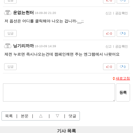
답글
0
0
운없는헌터
18-09-30 21:20
신고
|
공감 확인
저 옵션은 어디를 클릭해야 나오는 겁니까-__;;
답글
0
0
닝기리까까
18-10-09 14:39
신고
|
공감 확인
제껀 누르면 즉시나오는건데 캠페인깨면 주는 엔그램에서 나왓어요
답글
0
0
새로고침
등록
목록
|
본문
|
△
|
▽
|
댓글
기사 목록