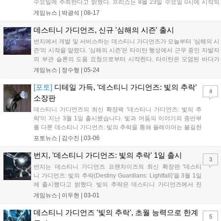
수요일에 주최한다고 밝혔다. 프리쇼는 8월 23일 수요일 0시에 시작되
며 메인쇼는 오전 1시에 시작된다. 쇼케이스가 끝난 후에는, 데스티니 가
게임뉴스 |
박광석
|
08-17
디언즈에 다음 해에 기대할 점을 논의할 원탁회의가 함께하는 라이브...
데스티니 가디언즈, 신규 '심해의 시즌' 출시
번지에서 개발 및 서비스하는 데스티니 가디언즈가 오늘부터 '심해의 시
즌'의 시작을 알렸다. '심해의 시즌'은 타이탄 행성에서 근무 중인 자발자
의 부관 슬론의 도움 요청으로부터 시작한다. 타이탄은 오염된 바다가
행성을 뒤엎은 행성으로 바다 위에 위태롭게 자리 잡은 철조 구조물 외
게임뉴스 |
정수형
|
05-24
에는 살펴볼 수 있는 곳이 없다. 그러나 슬론의 위치가 표시되는 지역은
구조물이...
[포토]
디테일 가득, '데스티니 가디언즈: 빛의 추락'
4
소장판
데스티니 가디언즈의 최신 확장팩 '데스티니 가디언즈: 빛의 추
락'이 지난 3월 1일 출시됐습니다. 빛과 어둠의 이야기의 종반부
를 다룬 데스티니 가디언즈: 빛의 추락을 통해 플레이어는 불길한
그림자 군단과 마주하고, 해왕성에 감춰진 비밀 도시를 탐험하게
포토뉴스 |
김수진
|
03-06
되죠. 여기에 새로운 어둠의 힘 하위직업인 초월도 발견할 수 있
습니다. 그리고 이런 데스티니 가디언즈: 빛...
번지, '데스티니 가디언즈: 빛의 추락' 1일 출시
3
번지는 데스티니 가디언즈 프랜차이즈의 최신 확장판 '데스티
니 가디언즈: 빛의 추락(Destiny Guardians: Lightfall)'을 3월 1일
에 출시했다고 밝혔다. 빛의 추락은 데스티니 가디언즈에서 진
행 중인 "빛과 어둠의 이야기"의 종반부로서, 수호자는 불길한 그
게임뉴스 |
이두현
|
03-01
림자 군단과 마주하고, 해왕성에 감춰진 비밀 도시를 탐험하
고, 새로운 어둠의 힘 하위...
데스티니 가디언즈 '빛의 추락', 초월 능력으로 한계
5