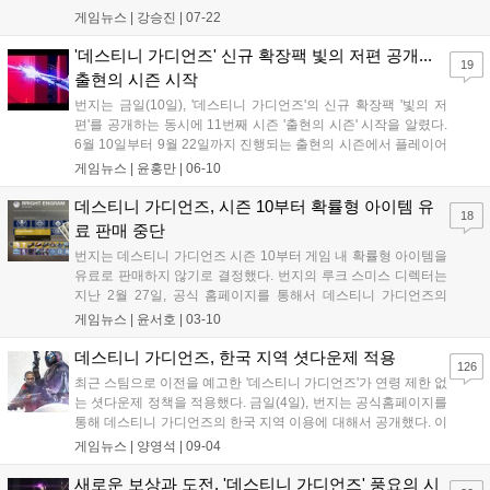
께 출간했다. 책은 붉은 전쟁 이후 세...
게임뉴스 |
강승진
|
07-22
'데스티니 가디언즈' 신규 확장팩 빛의 저편 공개...
19
출현의 시즌 시작
번지는 금일(10일), '데스티니 가디언즈'의 신규 확장팩 '빛의 저
편'를 공개하는 동시에 11번째 시즌 '출현의 시즌' 시작을 알렸다.
6월 10일부터 9월 22일까지 진행되는 출현의 시즌에서 플레이어
는 에리스와 자발라의 부탁으로 태양계 전역에 출...
게임뉴스 |
윤홍만
|
06-10
데스티니 가디언즈, 시즌 10부터 확률형 아이템 유
18
료 판매 중단
번지는 데스티니 가디언즈 시즌 10부터 게임 내 확률형 아이템을
유료로 판매하지 않기로 결정했다. 번지의 루크 스미스 디렉터는
지난 2월 27일, 공식 홈페이지를 통해서 데스티니 가디언즈의
2020년 계획을 밝혔다. 해당 발표에는 데스티니 가디언즈가...
게임뉴스 |
윤서호
|
03-10
데스티니 가디언즈, 한국 지역 셧다운제 적용
126
최근 스팀으로 이전을 예고한 '데스티니 가디언즈'가 연령 제한 없
는 셧다운제 정책을 적용했다. 금일(4일), 번지는 공식홈페이지를
통해 데스티니 가디언즈의 한국 지역 이용에 대해서 공개했다. 이
중 '중요 정보'는 한국 지역만 적용되는 다른 차이점으로...
게임뉴스 |
양영석
|
09-04
새로운 보상과 도전, '데스티니 가디언즈' 풍요의 시