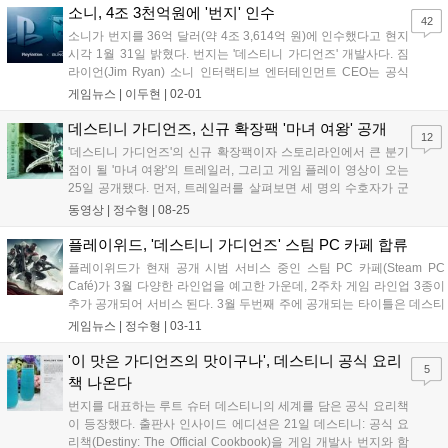
다. 사바툰은 빛의 힘을 훔쳐 수호자...
소니, 4조 3천억원에 '번지' 인수
42
소니가 번지를 36억 달러(약 4조 3,614억 원)에 인수했다고 현지
시각 1월 31일 밝혔다. 번지는 '데스티니 가디언즈' 개발사다. 짐
라이언(Jim Ryan) 소니 인터랙티브 엔터테인먼트 CEO는 공식
블로그를 통해 "번지가 플레이스테이션 구성원이 됐음을 발표하
게임뉴스 |
이두현
|
02-01
게 되어 기쁘다"며 "앞으로도 번지는 독립적으로 운영되며, 멀티
플랫폼 스튜디오로 남을...
데스티니 가디언즈, 신규 확장팩 '마녀 여왕' 공개
12
'데스티니 가디언즈'의 신규 확장팩이자 스토리라인에서 큰 분기
점이 될 '마녀 여왕'의 트레일러, 그리고 게임 플레이 영상이 오는
25일 공개됐다. 먼저, 트레일러를 살펴보면 세 명의 수호자가 군
체 여왕 '사바툰'이 자리 잡은 늪지대를 향해 천천히 걸어가는 모
동영상 |
정수형
|
08-25
습으로 시작한다. 영상의 중반쯤에는 천천히 늪지대로 전진하는
수호자들과 작전판을 바라보며, 무언가를...
플레이위드, '데스티니 가디언즈' 스팀 PC 카페 합류
플레이위드가 현재 공개 시범 서비스 중인 스팀 PC 카페(Steam PC
Café)가 3월 다양한 라인업을 예고한 가운데, 2주차 게임 라인업 3종이
추가 공개되어 서비스 된다. 3월 두번째 주에 공개되는 타이틀은 데스티
니 가디언즈(Destiny2 개...
게임뉴스 |
정수형
|
03-11
'이 맛은 가디언즈의 맛이구나', 데스티니 공식 요리
5
책 나온다
번지를 대표하는 루트 슈터 데스티니의 세계를 담은 공식 요리책
이 등장했다. 출판사 인사이드 에디션은 21일 데스티니: 공식 요
리책(Destiny: The Official Cookbook)을 게임 개발사 번지와 함