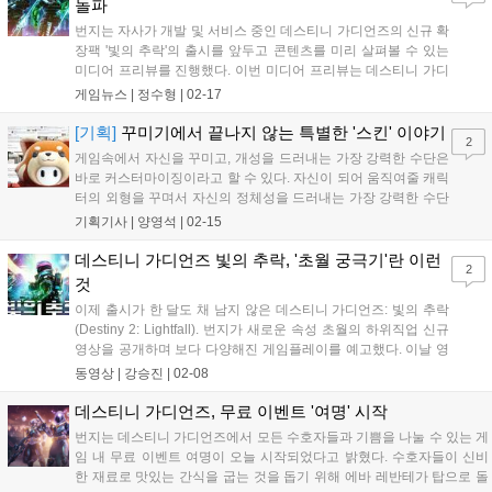
돌파
번지는 자사가 개발 및 서비스 중인 데스티니 가디언즈의 신규 확
장팩 '빛의 추락'의 출시를 앞두고 콘텐츠를 미리 살펴볼 수 있는
미디어 프리뷰를 진행했다. 이번 미디어 프리뷰는 데스티니 가디
언즈의 게임 디렉터 조 블랙번과 프로젝트 리드 카타리나 마세도
게임뉴스 |
정수형
|
02-17
를 포함해 각 부서의 리드급 8인이 참석했으며, '빛의 추락'을 플레
이하는 모습을 보여주면서 새롭게 추가되는...
[기획]
꾸미기에서 끝나지 않는 특별한 '스킨' 이야기
2
게임속에서 자신을 꾸미고, 개성을 드러내는 가장 강력한 수단은
바로 커스터마이징이라고 할 수 있다. 자신이 되어 움직여줄 캐릭
터의 외형을 꾸며서 자신의 정체성을 드러내는 가장 강력한 수단
이기도 하니까. 그래서 이러한 커스터마이징 요소는 타인과 만나
기획기사 |
양영석
|
02-15
게 되는 온라인 게임에 있어서 필수적인 요소로 자리잡았다. 이러
한 캐릭터들을 꾸미는 '스킨'은 많은 유저들에게...
데스티니 가디언즈 빛의 추락, '초월 궁극기'란 이런
2
것
이제 출시가 한 달도 채 남지 않은 데스티니 가디언즈: 빛의 추락
(Destiny 2: Lightfall). 번지가 새로운 속성 초월의 하위직업 신규
영상을 공개하며 보다 다양해진 게임플레이를 예고했다. 이날 영
상을 통해 공개된 게임플레이에는 초월 하위직업으로 다양한 콘
동영상 |
강승진
|
02-08
셉트가 공개된 바 있는 워록 '무리직조공', 타이탄 '폭한', 헌터 '곡
예질주사' 등의 등...
데스티니 가디언즈, 무료 이벤트 '여명' 시작
번지는 데스티니 가디언즈에서 모든 수호자들과 기쁨을 나눌 수 있는 게
임 내 무료 이벤트 여명이 오늘 시작되었다고 밝혔다. 수호자들이 신비
한 재료로 맛있는 간식을 굽는 것을 돕기 위해 에바 레반테가 탑으로 돌