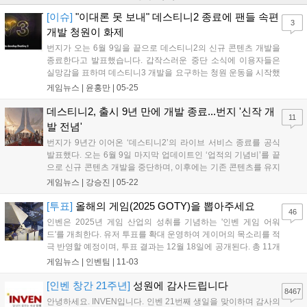
[이슈]
"이대론 못 보내" 데스티니2 종료에 팬들 속편
3
개발 청원이 화제
번지가 오는 6월 9일을 끝으로 데스티니2의 신규 콘텐츠 개발을
종료한다고 발표했습니다. 갑작스러운 중단 소식에 이용자들은
실망감을 표하며 데스티니3 개발을 요구하는 청원 운동을 시작했
고, 이틀 만에 17만 명 이상이 서명했습니다. 이용자들은 마지막
게임뉴스 |
윤홍만
|
05-25
업데이트 당일인 6월 9일에 함께 접속해 목소리를 내기로 했으나,
실제 개발 로드맵이 변경될 가능성은 낮아 보입니다. 번지와 소니
데스티니2, 출시 9년 만에 개발 종료...번지 '신작 개
11
가 이들의 요구에 어떻게 대응할지 귀추가 주목됩니다....
발 전념'
번지가 9년간 이어온 ‘데스티니2’의 라이브 서비스 종료를 공식
발표했다. 오는 6월 9일 마지막 업데이트인 ‘업적의 기념비’를 끝
으로 신규 콘텐츠 개발을 중단하며, 이후에는 기존 콘텐츠를 유지
하는 방식으로 운영된다. 이번 결정은 지속적인 이용자 감소와 재
게임뉴스 |
강승진
|
05-22
정적 목표 미달에 따른 것으로, 번지는 향후 차기 신작 개발에 전
념할 계획이다. 게임은 계속 플레이할 수 있지만 사실상 시리즈의
[투표]
올해의 게임(2025 GOTY)을 뽑아주세요
46
대장정은 마무리된다....
인벤은 2025년 게임 산업의 성취를 기념하는 '인벤 게임 어워
드'를 개최한다. 유저 투표를 확대 운영하여 게이머의 목소리를 적
극 반영할 예정이며, 투표 결과는 12월 18일에 공개된다. 총 11개
부문에서 유저 투표로 수상작을 결정하며, '올해의 게임'과 '최고
게임뉴스 |
인벤팀
|
11-03
의 기대작' 등 다양한 부문에 투표할 수 있다. 투표는 11월 23일까
지 진행되며, 참여자에게는 추첨을 통해 경품을 제공하는 이벤트
[인벤 창간 21주년]
성원에 감사드립니다
8467
도 진행한다....
안녕하세요. INVEN입니다. 인벤 21번째 생일을 맞이하며 감사의