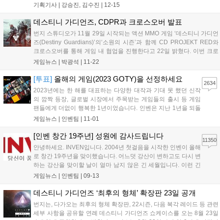
으로 재정비, 유저 투표 부문을 크게 늘린 인벤 게임 어워드는 이
기획기사 |
강승진, 김수진
|
12-15
날 영상을 통해 다양한 수상 부문을 직접 발표했다. 경쟁 부문 최
고 등급 부문인 '올해의 게임...
데스티니 가디언즈, CDPR과 크로스오버 발표
번지 스튜디오가 11월 29일 시작되는 액션 MMO 게임 ‘데스티니 가디언
즈(Destiny Guardians)’의‘소원의 시즌’과 함께 CD PROJEKT RED와
크로스오버를 통해 게임 내 협업을 진행한다고 22일 밝혔다. 이번 크로
스오버로 수호자는 리비아의 게롤트에게 영감을 받은 새로운 장식으로
게임뉴스 |
박광석
|
11-22
괴물 학살자 풍으로 꾸며볼 수 있다. 크로스오버는 방어구...
[투표]
올해의 게임(2023 GOTY)을 선정하세요
2634
2023년에는 한 해를 대표하는 다양한 대작과 기대 못 했던 신작
의 깜짝 등장, 글로벌 시장에서 주목받는 게임들의 출시 등 게임
팬들에게 더없이 행복한 1년이었습니다. 인벤은 지난 1년을 되돌
아보고 업계 전체의 창의성과 기술적 성취를 제고하고자 게임 시
게임뉴스 |
인벤팀
|
11-01
상 행사를 진행합니다. 특히 올해는 여기에 게이머들의 목소리를
함께 반영하고자 합니다. 이를 위해 202...
[인벤 창간 19주년] 성원에 감사드립니다
11350
안녕하세요. INVEN입니다. 2004년 첫걸음을 시작한 인벤이 올해
로 창간 19주년을 맞이했습니다. 어느덧 강산이 변하고도 다시 변
하는 강산을 맞이할 날이 얼마 남지 않은 긴 세월입니다. 이런 긴
시간을 달려올 수 있던 원동력은 함께 해주신 유저분의 애정이 어
게임뉴스 |
인벤팀
|
09-13
린 관심과 목소리입니다. 언제나 인벤과 함께 해주시는 유저분들
께 다시 한번 감사드립니다. 역동적...
데스티니 가디언즈 ‘최후의 형체’ 확장판 23일 공개
번지는, 다가오는 최후의 형체 확장판, 22시즌, 다음 복각 레이드 등 관련
세부 사항을 공유할 연례 데스티니 가디언즈 쇼케이스를 오는 8월 23일