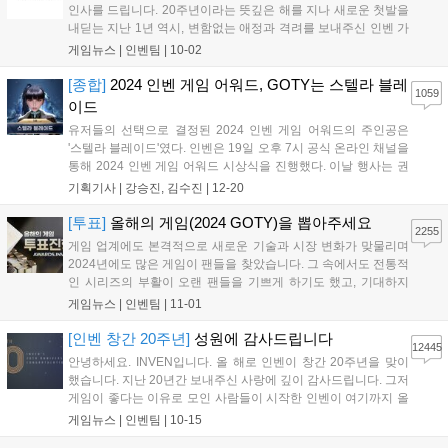
인사를 드립니다. 20주년이라는 뜻깊은 해를 지나 새로운 첫발을
내딛는 지난 1년 역시, 변함없는 애정과 격려를 보내주신 인벤 가
족 분들이 계셨기에 가능했습니다. 지난 20년간 게임산업계는 대
게임뉴스 |
인벤팀
|
10-02
격변기를 겪었지만 불과 1년 사이에 일어난 변화들은 앞으로의
속도가 더욱 빨라질 것을 실감하게 합...
[종합]
2024 인벤 게임 어워드, GOTY는 스텔라 블레
1059
이드
유저들의 선택으로 결정된 2024 인벤 게임 어워드의 주인공은
'스텔라 블레이드'였다. 인벤은 19일 오후 7시 공식 온라인 채널을
통해 2024 인벤 게임 어워드 시상식을 진행했다. 이날 행사는 권
이슬 아나운서, 인플루언서 인간젤리, 인벤 김수진 기자가 총 13
기획기사 |
강승진, 김수진
|
12-20
개 부문의 수상작을 발표하며 진행을 맡았다. 또한, 2024 인벤 어
워드는 올해 비경쟁 부문 '...
[투표]
올해의 게임(2024 GOTY)을 뽑아주세요
2255
게임 업계에도 본격적으로 새로운 기술과 시장 변화가 맞물리며
2024년에도 많은 게임이 팬들을 찾았습니다. 그 속에서도 전통적
인 시리즈의 부활이 오랜 팬들을 기쁘게 하기도 했고, 기대하지
못했던 신작이 깜짝 흥행을 거두기도 했습니다. 특히 일본은 물론
게임뉴스 |
인벤팀
|
11-01
한국, 중국의 게임이 글로벌 시장에서 큰 흥행을 거두며 동아시아
3국에 대한 기대가 높아지기도 했습니다....
[인벤 창간 20주년]
성원에 감사드립니다
12445
안녕하세요. INVEN입니다. 올 해로 인벤이 창간 20주년을 맞이
했습니다. 지난 20년간 보내주신 사랑에 깊이 감사드립니다. 그저
게임이 좋다는 이유로 모인 사람들이 시작한 인벤이 여기까지 올
수 있었던 것은 보내주신 사랑과 성원 덕분이라고 생각합니다. 이
게임뉴스 |
인벤팀
|
10-15
럴 때는 강산이 두번 변했다는 말이 습관적으로 나오곤 하지만,