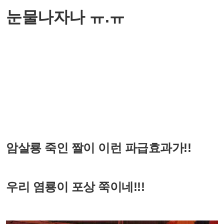
눈물나자나 ㅠ.ㅠ
암살룡 죽인 짤이 이런 파급효과가!!
우리 염룡이 포상 쭉이네!!!