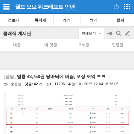
월드 오브 워크래프트
인벤
정보게
확팩게
레게
쐐게
클게
클래식 게시판
전체보기
공
검
글
지
색
내글
내 댓글
3추글
인증글
on/off
쓰
기
[잡담]
염룡 43,750원 땅바닥에 버림, 포상 꺼억 ㅋㅋ
보라빛윤슬
댓글: 42 개
조회:
11706
추천:
10
2025-12-04 16:36:06