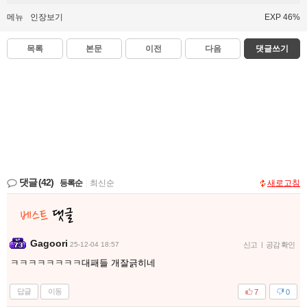
메뉴
인장보기
EXP 46%
목록
본문
이전
다음
댓글쓰기
댓글
(42)
등록순
|
최신순
새로고침
Gagoori
25-12-04 18:57
신고
|
공감 확인
ㅋㅋㅋㅋㅋㅋㅋㅋ대패들 개잘긁히네
답글
이동
7
0