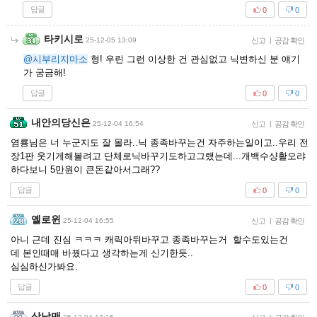
답글
0
0
타키시로
25-12-05 13:09
신고
|
공감 확인
@시부리지마소
형! 우린 그런 이상한 건 관심없고 닉변하신 분 얘기
가 궁금해!
답글
0
0
내안의당신은
25-12-04 16:54
신고
|
공감 확인
염룡님은 너 누군지도 잘 몰라..닉 종족바꾸는건 자주하는일이고..우리 전
장1판 웃기게해볼려고 단체로닉바꾸기도하고그랬는데...개백수샹활오랴
하다보니 5만원이 큰돈같아서그래??
답글
0
0
옐로윈
25-12-04 16:55
신고
|
공감 확인
아니 근데 진심 ㅋㅋㅋ 캐릭아뒤바꾸고 종족바꾸는거 할수도있는건
데 본인때매 바꿨다고 생각하는게 신기한듯..
심심하신가봐요.
답글
0
0
상남맨