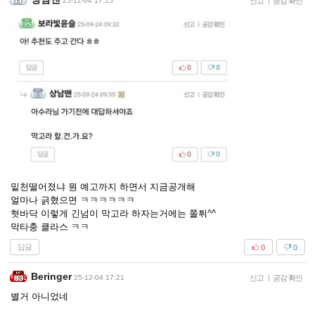
25-12-04 17:15
신고
|
공감 확인
밑천떨어졌냐 뭔 예고까지 하면서 지금공개해
얼마나 긁혔으면 ㅋㅋㅋㅋㅋㅋ
혓바닥 이렇게 긴넘이 막고라 하자는거에는 쫄튀^^
막타충 클라스 ㅋㅋ
답글
0
0
Beringer
25-12-04 17:21
신고
|
공감 확인
별거 아니었네