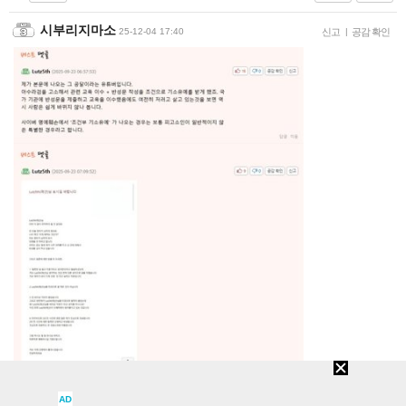
시부리지마소
25-12-04 17:40
신고
|
공감 확인
AD