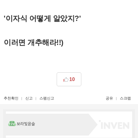
'이자식 어떻게 알았지?'
이러면 개추해라!!)
10
추천확인
신고
스팸신고
공유
스크랩
보라빛윤슬