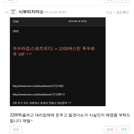
시부리지마소
25-12-04 16:54
신고
|
공감 확인
2200찍을려고 대리업체에 돈주고 맡겼다는거 사실인지 해명좀 부탁드
립니다 제발~
답글
0
0