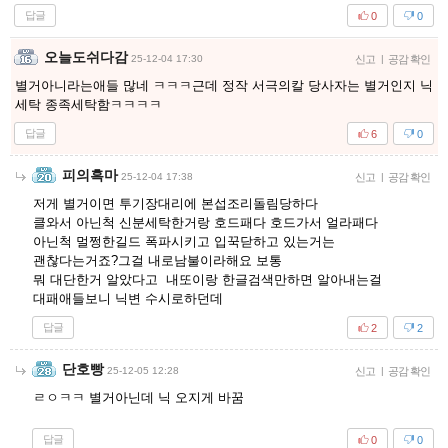
답글
0
0
오늘도쉬다감
25-12-04 17:30
신고
|
공감 확인
별거아니라는애들 많네 ㅋㅋㅋ근데 정작 서극의칼 당사자는 별거인지 닉
세탁 종족세탁함ㅋㅋㅋㅋ
답글
6
0
피의흑마
25-12-04 17:38
신고
|
공감 확인
저게 별거이면 투기장대리에 본섭조리돌림당하다
클와서 아닌척 신분세탁한거랑 호드패다 호드가서 얼라패다
아닌척 멀쩡한길드 폭파시키고 입꾹닫하고 있는거는
괜찮다는거죠?그걸 내로남불이라해요 보통
뭐 대단한거 알았다고 내또이랑 한글검색만하면 알아내는걸
대패애들보니 닉변 수시로하던데
답글
2
2
단호빵
25-12-05 12:28
신고
|
공감 확인
ㄹㅇㅋㅋ 별거아닌데 닉 오지게 바꿈
답글
0
0