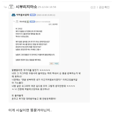
시부리지마소
25-12-04 16:56
신고
|
공감 확인
이게 사실이면 똥묻겨아닌지..