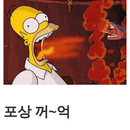
포상 꺼~억