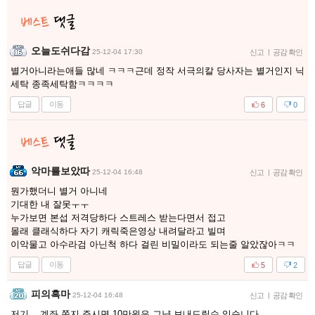
오늘도쉬다감
25-12-04 17:30
신고
|
공감 확인
별거아니라는애들 많네 ㅋㅋㅋ근데 정작 서극의칼 당사자는 별거인지 닉
세탁 종족세탁함ㅋㅋㅋㅋ
답글
이동
6
0
악마를보았따
25-12-04 16:48
신고
|
공감 확인
뭔가했더니 별거 아니네
기대한 내 잘못ㅜㅜ
누가보면 본섭 저격당하다 스트레스 받는다면서 접고
몰래 클래식하다 자기 캐릭죽은영상 내려달라고 빌며
이악물고 아수라검 아닌척 하다 걸린 비밀이라도 되는줄 알았잖아ㅋㅋ
답글
이동
5
2
피의흑마
25-12-04 16:48
신고
|
공감 확인
저기....계좌 쪽지 주시면 10만원은 그냥 보내드릴수 있습니다