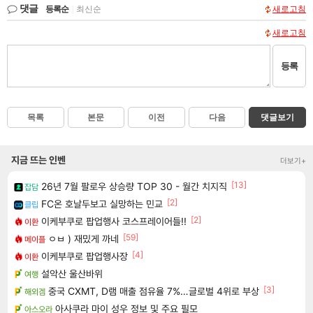
댓글
등록순
|
최신순
새로고침
새로고침
등록
목록
본문
이전
다음
댓글보기
지금 뜨는 인벤
더보기+
[13]
26년 7월 팔로우 상승량 TOP 30 - 월간 치지직
잡담
[2]
FC온 호날두보고 실망하는 민교
클립
[2]
이케부쿠로 팝업행사 코스프레이어들!!
이환
[59]
ㅇㅂ ) 재밌게 까네
메이플
[4]
이케부쿠로 팝업행사장
이환
설악산 울산바위
여행
[3]
중국 CXMT, D램 매출 점유율 7%…글로벌 4위로 부상
해외겜
아사쿠라 마이 성우 정보 및 주요 필모
아스오라