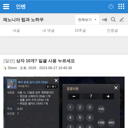
인벤
제노니아 팁과 노하우
전체보기
공
검
글
지
색
내글
내 댓글
10추글
인증글
on/off
쓰
기
[일반]
상자 10개? 일괄 사용 누르세요
Shion
조회:
2026
2023-06-27 10:40:38