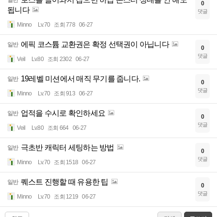
일반
0
됩니다
댓글
Minno
Lv.70
조회 778
06-27
에픽 코스튬 교환권은 확정 선택권이 아닙니다
일반
0
댓글
Veil
Lv.80
조회 2302
06-27
19레벨 미션에서 매직 무기를 줍니다.
일반
0
댓글
Minno
Lv.70
조회 913
06-27
업적을 수시로 확인하세요
일반
0
댓글
Veil
Lv.80
조회 664
06-27
극초반 캐릭터 세팅하는 방법
일반
0
댓글
Minno
Lv.70
조회 1518
06-27
퀘스트 진행할 때 유용한 팁
일반
0
댓글
Minno
Lv.70
조회 1219
06-27