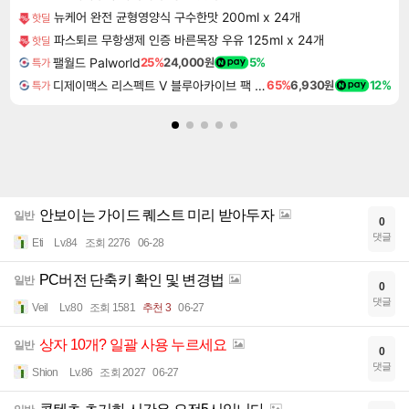
뉴케어 완전 균형영양식 구수한맛 200ml x 24개
핫딜
파스퇴르 무항생제 인증 바른목장 우유 125ml x 24개
핫딜
팰월드 Palworld
25%
24,000원
5%
특가
디제이맥스 리스펙트 V 블루아카이브 팩 DJMAX RESPECT V Blue Archive Pack DLC
65%
6,930원
12%
특가
안보이는 가이드 퀘스트 미리 받아두자
일반
0
댓글
Eti
Lv.84
조회 2276
06-28
PC버전 단축키 확인 및 변경법
일반
0
댓글
Veil
Lv.80
조회 1581
추천 3
06-27
상자 10개? 일괄 사용 누르세요
일반
0
댓글
Shion
Lv.86
조회 2027
06-27