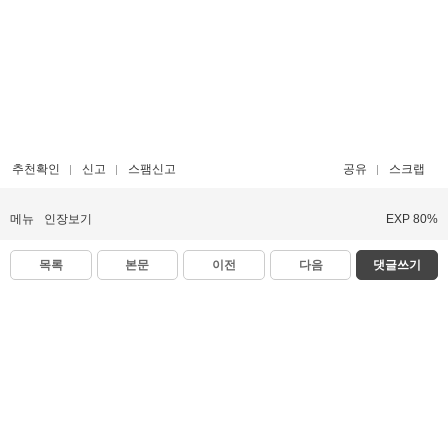
추천확인
신고
스팸신고
공유
스크랩
메뉴
인장보기
EXP 80%
목록
본문
이전
다음
댓글쓰기