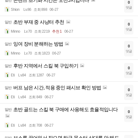
콘텐츠 초기화 시간은 오전5시입니다
일반
0
댓글
Shion
Lv.86
조회 898
06-27
초반 부재 중 사냥터 추천
일반
0
댓글
Minno
Lv.70
조회 2219
추천 1
06-27
잉여 장비 분해하는 방법
일반
0
댓글
Minno
Lv.70
조회 1823
06-27
후반 지역에서 스킬 북 구입하기
일반
0
댓글
Eti
Lv.84
조회 1287
06-27
버프 남은 시간, 적용 중인 패시브 확인 방법
일반
0
댓글
Eti
Lv.84
조회 849
06-27
초반 골드는 스킬 북 구매에 사용해도 효율적입니다
일반
0
댓글
Eti
Lv.84
조회 708
06-27
보스를 끌어와서 잡으면 하급 몬스터 상대를 안 해도