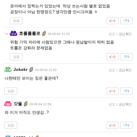
로아에서 징찍는거 있었는데 막상 쓰는사람 별로 없었음
공장이나 아님 한명정도? 생각만큼 안시끄러움 ㅎ
답글
0
0
호롤롤롤로
26-06-04 11:53
신고
|
공감 확인
위험 기믹 자리에 사람있으면 그때나 핑남발이지 딱히 없음
트롤은 강퇴라 문제없음
답글
0
0
Jokekr
26-06-04 11:53
신고
|
공감 확인
나한테만 보이는 징은 좋은데?
답글
0
0
갓월
26-06-04 11:59
신고
|
공감 확인
와 이거 아직도 안생김..?
답글
0
0