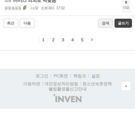
어비스 의외로 벽낮음
잡담
0
댓글
동동동동동
Lv.32
조회 381
17:32
최근
다음
검색
글쓰기
1
2
3
4
5
로그인
PC화면
퀵링크
설정
청소년보호정책
이용약관
개인정보처리방침
▲
불법촬영물신고안내
(주)
인
벤