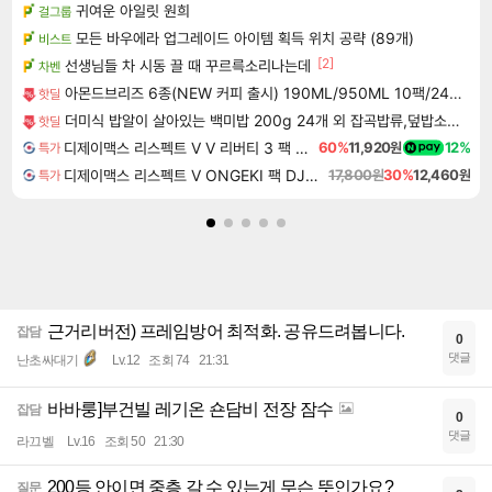
귀여운 아일릿 원희
걸그룹
모든 바우에라 업그레이드 아이템 획득 위치 공략 (89개)
비스트
[2]
선생님들 차 시동 끌 때 꾸르륵소리나는데
차벤
아몬드브리즈 6종(NEW 커피 출시) 190ML/950ML 10팩/24팩/48팩 중 택 1
핫딜
더미식 밥알이 살아있는 백미밥 200g 24개 외 잡곡밥류,덮밥소스7종 외
핫딜
디제이맥스 리스펙트 V V 리버티 3 팩 DJMAX RESPECT V V Liberty 3 Pack DLC
60%
11,920원
12%
특가
디제이맥스 리스펙트 V ONGEKI 팩 DJMAX RESPECT V ONGEKI Pack DLC
17,800원
30%
12,460원
특가
근거리버전) 프레임방어 최적화. 공유드려봅니다.
잡담
0
댓글
난초싸대기
Lv.12
조회 74
21:31
바바룽]부건빌 레기온 숀담비 전장 잠수
잡담
0
댓글
라끄벨
Lv.16
조회 50
21:30
200등 안이면 중층 갈 수 있는게 무슨 뜻인가요?
질문