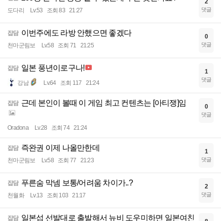
2
댓글
도다리
Lv.53
조회 83
21:27
이번주에도 라방 안했으면 좋겠다
잡담
0
댓글
천마군림보
Lv.58
조회 71
21:25
일본 풍년이로구나!
잡담
1
댓글
강남
Lv.64
조회 117
21:24
근데 본인이 볼때 이 게임 최고 컨텐츠는 [아티쟁]임
잡담
0
댓글
Oradona
Lv.28
조회 74
21:24
즉완권 이제 나올만한데
잡담
1
댓글
천마군림보
Lv.58
조회 77
21:23
푸른숨 막넴 보통/어려움 차이가..?
잡담
2
댓글
천월화
Lv.13
조회 103
21:17
일본섭 선발대로 출발해서 뉴비 도우미하면 일본여친
잡담