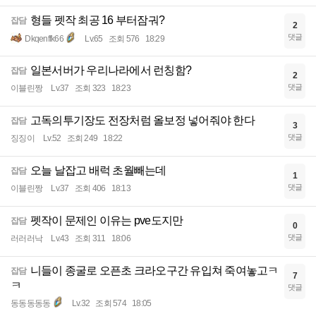
형들 펫작 최공 16 부터잠궈?
잡담
2
댓글
Dkqenffk66
Lv.65
조회 576
18:29
일본서버가 우리나라에서 런칭함?
잡담
2
댓글
이블린짱
Lv.37
조회 323
18:23
고독의투기장도 전장처럼 올보정 넣어줘야 한다
잡담
3
댓글
징징이
Lv.52
조회 249
18:22
오늘 날잡고 배럭 초월빼는데
잡담
1
댓글
이블린짱
Lv.37
조회 406
18:13
펫작이 문제인 이유는 pve도지만
잡담
0
댓글
러러러낙
Lv.43
조회 311
18:06
니들이 종굴로 오픈초 크라오구간 유입쳐 죽여놓고ㅋ
잡담
7
ㅋ
댓글
동동동동동
Lv.32
조회 574
18:05