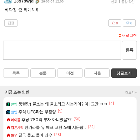
13579wjd
26-06-04 12:00
신고
|
공감 확인
바닥징 좀 찍게해줘
답글
0
0
새로고침
등록
목록
본문
이전
다음
댓글보기
지금 뜨는 인벤
더보기+
[4]
풍월량) 물소는 왜 물소라고 하는거야? 아! 그만 ㅋㅋ
클립
[5]
주식 UFC라는 우정잉
클립
[56]
후닝 780억 부자 아니였음??
메이플
[22]
환카라를 유 에크 교환 쪼매 서운함..
검은사막
[28]
결국 돌고 돌아 와우
와우