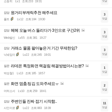
댓글
소둥히
Lv.1
조회 233
19:31
원거리부캐릭추천 해주세요
잡담
3
댓글
풀트
Lv.12
조회 184
19:30
헤헤 오늘 버스 돌리다가 3인으로 구간2위
잡담
3
댓글
Web발신
Lv.55
조회 381
19:27
거래소 물품 팔아놓은거 기간 무제한임?
잡담
3
댓글
닉눼임이
Lv.22
조회 245
19:01
라데온 특정화면 렉걸림 해결방법아시는분?
질문
1
댓글
박성철1
Lv.13
조회 185
18:57
화면 멈춤.팅김 도와주세요ㅜ
질문
2
댓글
어허소서
Lv.10
조회 259
18:41
주변인들 진짜 접기 시작함..
잡담
11
댓글
사인이로
Lv.22
조회 883
18:39