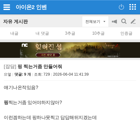
아이온2
인벤
자유 게시판
전체보기
공
검
글
지
색
내글
내 댓글
3추글
10추글
인증글
on/off
쓰
기
[잡담]
핑 찍는거좀 만들어줘
으엏
댓글: 9 개
조회:
729
2026-06-04 11:41:39
얘기나온적있음?
핑
찍는거좀 있어야하지않아?
이런겜하는데 핑하나못찍고 답답해뒤지겠는데