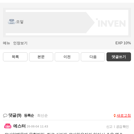
으엏
메뉴
인장보기
EXP 10%
목록
본문
이전
다음
댓글쓰기
댓글
(9)
등록순
|
최신순
새로고침
에스터
26-06-04 11:43
신고
|
공감 확인