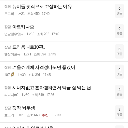
뉴비들 펫작으로 꼬접하는 이유
잡담
0
댓글
호그라
Lv.21
조회 450
17:49
아르카나좀
잡담
0
댓글
넌날알수없다
Lv.13
조회 202
17:49
드라움니르10판..
잡담
6
댓글
햇살의포옹
Lv.71
조회 594
17:49
겨울쇼케에 사격성나오면 좋겠어
잡담
4
댓글
107
Lv.39
조회 391
17:45
시너지없고 혼자겜하면서 백금 잘 먹는 팁
잡담
4
댓글
리니지m2
Lv.60
조회 549
17:36
펫작 놔두셈
잡담
7
댓글
호그라
Lv.21
조회 663
추천 1
17:33