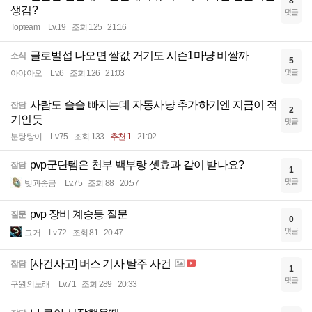
8
생김?
댓글
Topteam
Lv.19
조회 125
21:16
글로벌섭 나오면 쌀값 거기도 시즌1마냥 비쌀까
소식
5
댓글
아야아오
Lv.6
조회 126
21:03
사람도 슬슬 빠지는데 자동사냥 추가하기엔 지금이 적
잡담
2
기인듯
댓글
분탕탕이
Lv.75
조회 133
추천 1
21:02
pvp군단템은 천부 백부랑 셋효과 같이 받나요?
잡담
1
댓글
빚과송금
Lv.75
조회 88
20:57
pvp 장비 계승등 질문
질문
0
댓글
그거
Lv.72
조회 81
20:47
[사건사고] 버스 기사 탈주 사건
잡담
1
댓글
구원의노래
Lv.71
조회 289
20:33