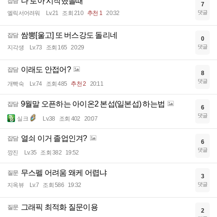
나 로아 시작했을때
잡담
7
댓글
엘릭서어려워
Lv.21
조회 210
추천 1
20:32
쌈뽕[울고] 또 버스강도 돌리네
잡담
0
댓글
지각생
Lv.73
조회 165
20:29
이래도 안접어?
잡담
8
댓글
개빡숙
Lv.74
조회 485
추천 2
20:11
9월말 오픈하는 아이온2 본섭(일본섭) 하는법
잡담
6
댓글
실크
Lv.38
조회 402
20:07
열쇠 이거 졸업인겨?
잡담
6
댓글
깡진
Lv.35
조회 382
19:52
무스펠 어려움 왜케 어렵냐
질문
3
댓글
지옥뷰
Lv.7
조회 586
19:32
그래픽 최적화 질문이용
질문
2