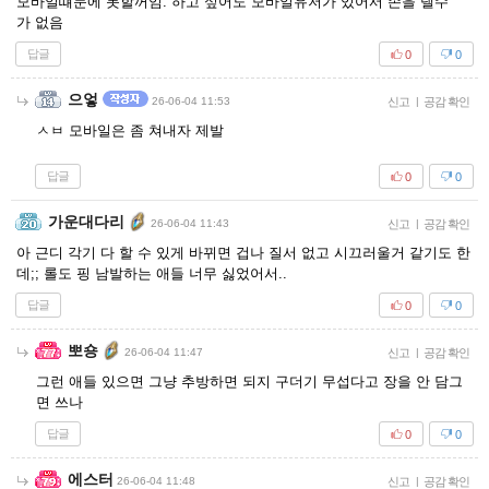
모바일떄문에 못할꺼임. 하고 싶어도 모바일유저가 있어서 손을 델수
가 없음
답글
0
0
으엏
26-06-04 11:53
신고
|
공감 확인
ㅅㅂ 모바일은 좀 쳐내자 제발
답글
0
0
가운대다리
26-06-04 11:43
신고
|
공감 확인
아 근디 각기 다 할 수 있게 바뀌면 겁나 질서 없고 시끄러울거 같기도 한
데;; 롤도 핑 남발하는 애들 너무 싫었어서..
답글
0
0
뽀숑
26-06-04 11:47
신고
|
공감 확인
그런 애들 있으면 그냥 추방하면 되지 구더기 무섭다고 장을 안 담그
면 쓰나
답글
0
0
에스터
26-06-04 11:48
신고
|
공감 확인