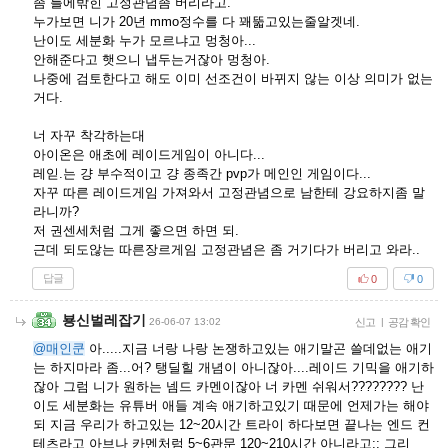
좀 틀에밖힌 고정관념좀 버리라고.
누가보면 니가 20년 mmo정수를 다 꽤뚧고있는줄알겟네.
난이도 세분화 누가 모르냐고 멍청아...
안해준다고 햇으니 냅두는거잖아 멍청아.
나중에 검토한다고 해도 이미 선조건이 바뀌지 않는 이상 의미가 없는
거다.
너 자꾸 착각하는대
아이온은 애초에 레이드게임이 아니다...
레읻.는 걍 부수적이고 걍 종족간 pvp가 메인인 게임이다...
자꾸 따른 레이드게임 가져와서 고정관념으로 남한테 강요하지좀 말
라니까?
저 권센세처럼 그게 좋으면 하면 되.
근데 되도않는 따른장르게임 고정관념은 좀 거기다가 버리고 와라..
답글
0
0
뵹신벌레잡기
26-06-07 13:02
신고
|
공감 확인
@매인쿤
아.....지금 너랑 나랑 논쟁하고있는 애기말곤 쓸데없는 애기
는 하지마라 좀...어? 탱딜힐 개념이 아니잖아....레이드 기믹을 애기하
잖아 그럼 니가 원하는 넴드 카멘이잖아 너 카멘 쉬워서???????? 난
이도 세분화는 유튜버 애들 계속 애기하고있기 때문에 언제가는 해야
되 지금 우리가 하고있는 12~20시간 트라이 하다보면 끝나는 엔드 컨
테츠라고 아브나 카멘처럼 5~6관문 120~210시간 아니라고;; 그리