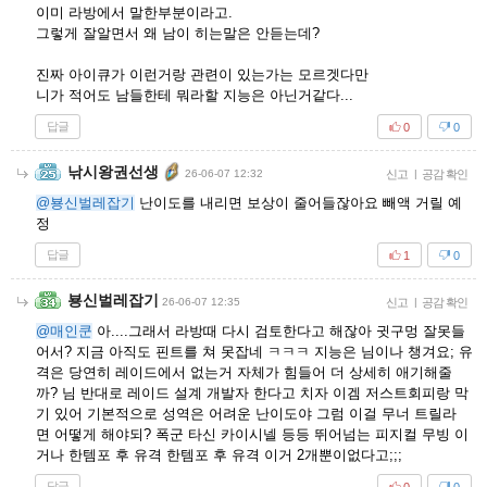
이미 라방에서 말한부분이라고.
그렇게 잘알면서 왜 남이 히는말은 안듣는데?
진짜 아이큐가 이런거랑 관련이 있는가는 모르겟다만
니가 적어도 남들한테 뭐라할 지능은 아닌거같다...
답글
0
0
낚시왕권선생
26-06-07 12:32
신고
|
공감 확인
@뵹신벌레잡기
난이도를 내리면 보상이 줄어들잖아요 빼액 거릴 예
정
답글
1
0
뵹신벌레잡기
26-06-07 12:35
신고
|
공감 확인
@매인쿤
아....그래서 라방때 다시 검토한다고 해잖아 귓구멍 잘못들
어서? 지금 아직도 핀트를 쳐 못잡네 ㅋㅋㅋ 지능은 님이나 챙겨요; 유
격은 당연히 레이드에서 없는거 자체가 힘들어 더 상세히 애기해줄
까? 님 반대로 레이드 설계 개발자 한다고 치자 이겜 저스트회피랑 막
기 있어 기본적으로 성역은 어려운 난이도야 그럼 이걸 무너 트릴라
면 어떻게 해야되? 폭군 타신 카이시넬 등등 뛰어넘는 피지컬 무빙 이
거나 한템포 후 유격 한템포 후 유격 이거 2개뿐이없다고;;;
답글
0
0