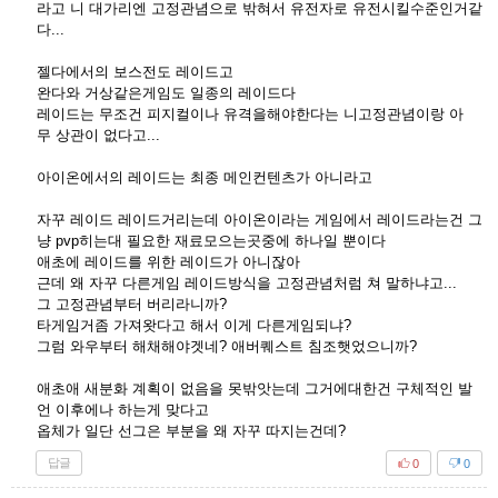
라고 니 대가리엔 고정관념으로 밖혀서 유전자로 유전시킬수준인거같
다...
젤다에서의 보스전도 레이드고
완다와 거상같은게임도 일종의 레이드다
레이드는 무조건 피지컬이나 유격을해야한다는 니고정관념이랑 아
무 상관이 없다고...
아이온에서의 레이드는 최종 메인컨텐츠가 아니라고
자꾸 레이드 레이드거리는데 아이온이라는 게임에서 레이드라는건 그
냥 pvp히는대 필요한 재료모으는곳중에 하나일 뿐이다
애초에 레이드를 위한 레이드가 아니잖아
근데 왜 자꾸 다른게임 레이드방식을 고정관념처럼 쳐 말하냐고...
그 고정관념부터 버리라니까?
타게임거좀 가져왓다고 해서 이게 다른게임되냐?
그럼 와우부터 해채해야겟네? 애버퀘스트 침조햇었으니까?
애초애 새분화 계획이 없음을 못밖앗는데 그거에대한건 구체적인 발
언 이후에나 하는게 맞다고
옵체가 일단 선그은 부분을 왜 자꾸 따지는건데?
답글
0
0