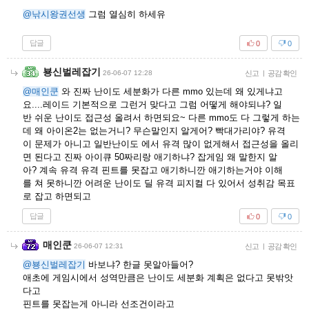
@낚시왕권선생
그럼 열심히 하세유
답글
0
0
뵹신벌레잡기
26-06-07 12:28
신고
|
공감 확인
@매인쿤
와 진짜 난이도 세분화가 다른 mmo 있는데 왜 있게냐고
요....레이드 기본적으로 그런거 맞다고 그럼 어떻게 해야되냐? 일
반 쉬운 난이도 접근성 올려서 하면되요~ 다른 mmo도 다 그렇게 하는
데 왜 아이온2는 없는거니? 무슨말인지 알게어? 빡대가리야? 유격
이 문제가 아니고 일반난이도 에서 유격 많이 없게해서 접근성을 올리
면 된다고 진짜 아이큐 50짜리랑 애기하냐? 잡게임 왜 말한지 알
아? 계속 유격 유격 핀트를 못잡고 애기하니깐 애기하는거야 이해
를 쳐 못하니깐 어려운 난이도 딜 유격 피지컬 다 있어서 성취감 목표
로 잡고 하면되고
답글
0
0
매인쿤
26-06-07 12:31
신고
|
공감 확인
@뵹신벌레잡기
바보냐? 한글 못알아들어?
애초에 게임시에서 성역만큼은 난이도 세분화 계획은 없다고 못밖앗
다고
핀트를 못잡는게 아니라 선조건이라고