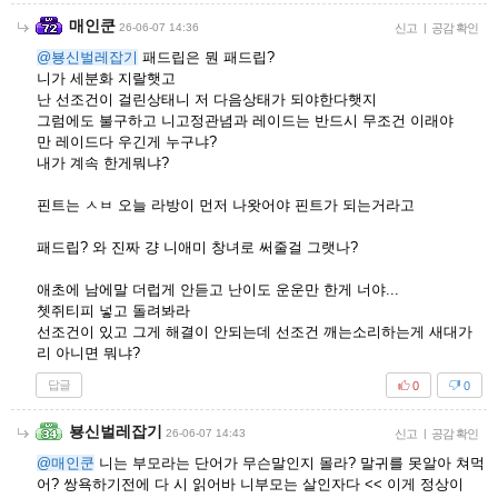
매인쿤
26-06-07 14:36
신고
|
공감 확인
@뵹신벌레잡기
패드립은 뭔 패드립?
니가 세분화 지랄햇고
난 선조건이 걸린상태니 저 다음상태가 되야한다햇지
그럼에도 불구하고 니고정관념과 레이드는 반드시 무조건 이래야
만 레이드다 우긴게 누구냐?
내가 계속 한게뭐냐?
핀트는 ㅅㅂ 오늘 라방이 먼저 나왓어야 핀트가 되는거라고
패드립? 와 진짜 걍 니애미 창녀로 써줄걸 그랫나?
애초에 남에말 더럽게 안듣고 난이도 운운만 한게 너야...
쳇쥐티피 넣고 돌려봐라
선조건이 있고 그게 해결이 안되는데 선조건 깨는소리하는게 새대가
리 아니면 뭐냐?
답글
0
0
뵹신벌레잡기
26-06-07 14:43
신고
|
공감 확인
@매인쿤
니는 부모라는 단어가 무슨말인지 몰라? 말귀를 못알아 쳐먹
어? 쌍욕하기전에 다 시 읽어바 니부모는 살인자다 << 이게 정상이