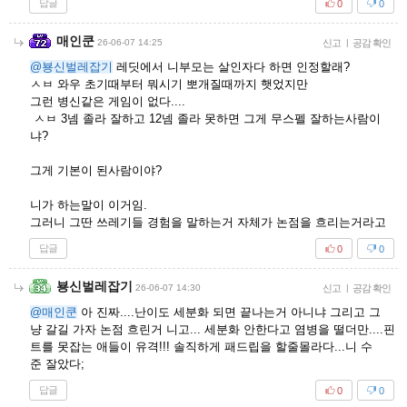
답글
0
0
매인쿤
26-06-07 14:25
신고
|
공감 확인
@뵹신벌레잡기
레딧에서 니부모는 살인자다 하면 인정할래?
ㅅㅂ 와우 초기때부터 뭐시기 뽀개질때까지 햇었지만
그런 병신같은 게임이 없다....
ㅅㅂ 3넴 졸라 잘하고 12넴 졸라 못하면 그게 무스펠 잘하는사람이
냐?
그게 기본이 된사람이야?
니가 하는말이 이거임.
그러니 그딴 쓰레기들 경험을 말하는거 자체가 논점을 흐리는거라고
답글
0
0
뵹신벌레잡기
26-06-07 14:30
신고
|
공감 확인
@매인쿤
아 진짜....난이도 세분화 되면 끝나는거 아니냐 그리고 그
냥 갈길 가자 논점 흐린거 니고... 세분화 안한다고 염병을 떨더만....핀
트를 못잡는 애들이 유격!!! 솔직하게 패드립을 할줄몰라다...니 수
준 잘았다;
답글
0
0