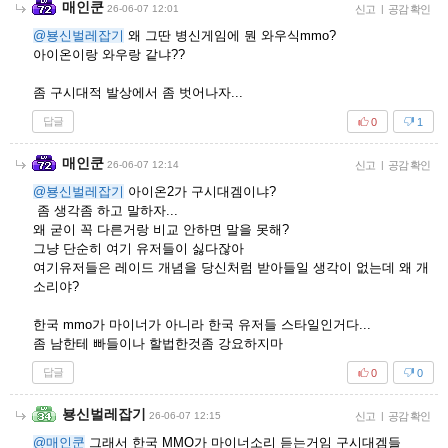
매인쿤
26-06-07 12:01
신고
|
공감 확인
@뵹신벌레잡기
왜 그딴 병신게임에 뭔 와우식mmo?
아이온이랑 와우랑 같냐??
좀 구시대적 발상에서 좀 벗어나자...
답글
0
1
매인쿤
26-06-07 12:14
신고
|
공감 확인
@뵹신벌레잡기
아이온2가 구시대겜이냐?
좀 생각좀 하고 말하자...
왜 굳이 꼭 다른거랑 비교 안하면 말을 못해?
그냥 단순히 여기 유저들이 싫다잖아
여기유저들은 레이드 개념을 당신처럼 받아들일 생각이 없는데 왜 개
소리야?
한국 mmo가 마이너가 아니라 한국 유저들 스타일인거다...
좀 남한테 빠들이나 할법한것좀 강요하지마
답글
0
0
뵹신벌레잡기
26-06-07 12:15
신고
|
공감 확인
@매인쿤
그래서 한국 MMO가 마이너소리 듣는거임 구시대겜들