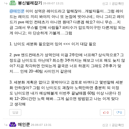
뵹신벌레잡기
26-06-07 13:21
신고
|
공감 확인
@매인쿤
이미 성역은 레이드라고 말해잖아...개발자들이...그럼 레이
드는 레이드 끼리 봐야지 아니 또 논점에 벗어나네;; 아니 그리고 레이
드가 pve 메인 컨테츠가 아니면 뭔데? 다른겜 해요? 아니 무슨....지
금 그래서 무스펠 안해 사람들? 파티수가 압도적이구만 다른게임 되는
게 아니고; 아 단순하게 가볼게....그럼
1. 난이도 세분화 필요없어 있어 <<< 이거 대답 필요
2. pve 엔드컨테츠가 성역인데 이걸 2주만에 너프해? 상식적으로? 그
정도급 난이도도 아닌데? 최소한 3주까지는 해보고 너프 해도 늦지 않
아? 지금 착각하면 안되는게 결국은 너프 하겠지 그래도 2주후가 맞
지..... 인제 20~40팀 사이인거 같은데
3. 세분화 계획은 없다고 못박아다고 검토로 바껴다고 몇번말해 세분
화 안하잖아? 그럼 이 난이도도 괘찮아 노력만하면 충분히 되 이정
도 난이도면 내가 예상해볼게 이번주 끝날때쯤 60팀 이상 나온다 진
짜 12~20시간만 노력 해봐...그게 싫으면 방법없고 나는 이게 맞다
고 생각해
답글
0
0
매인쿤
26-06-07 13:31
신고
|
공감 확인