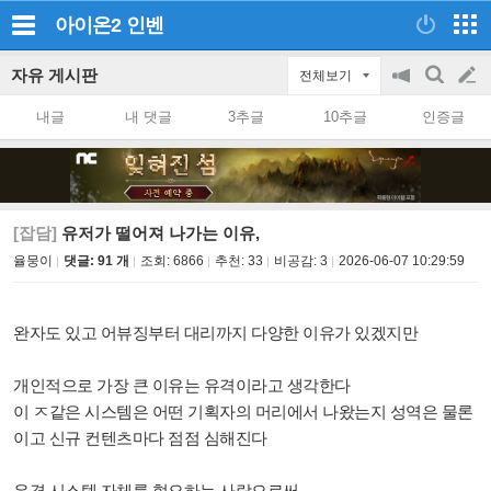
아이온2
인벤
자유 게시판
전체보기
공
검
글
지
색
내글
내 댓글
3추글
10추글
인증글
on/off
쓰
기
[잡담]
유저가 떨어져 나가는 이유,
율뭉이
댓글: 91 개
조회:
6866
추천:
33
비공감:
3
2026-06-07 10:29:59
완자도 있고 어뷰징부터 대리까지 다양한 이유가 있겠지만
개인적으로 가장 큰 이유는 유격이라고 생각한다
이 ㅈ같은 시스템은 어떤 기획자의 머리에서 나왔는지 성역은 물론
이고 신규 컨텐츠마다 점점 심해진다
유격 시스템 자체를 혐오하는 사람으로써