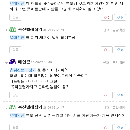
@매인쿤
야 패드립 뜻? 몰라? 남 부모님 갖고 애기하면안되 어린 새
끼야 어떤 뜻이든간에 사람들 그렇게 쓰냐? 니 말고 없어
답글
0
0
뵹신벌레잡기
26-06-07 14:46
신고
|
공감 확인
@매인쿤
글 지워 새끼야 박제 하기전에
답글
0
0
매인쿤
26-06-07 14:46
신고
|
공감 확인
@뵹신벌레잡기
뭘 좋게이야기해?
라방보려는대 되도않는 레딧야그한게 누군디?
패드립은 ㅋㅋㅋㅋㅋㅋ 그런
유리멘탈가지고 온라인생활이 됨?
답글
0
0
뵹신벌레잡기
26-06-07 14:47
신고
|
공감 확인
@매인쿤
부모 관련 글 지우라고 아님 서로 차단하든가 쌍욕 받기전에
답글
0
0