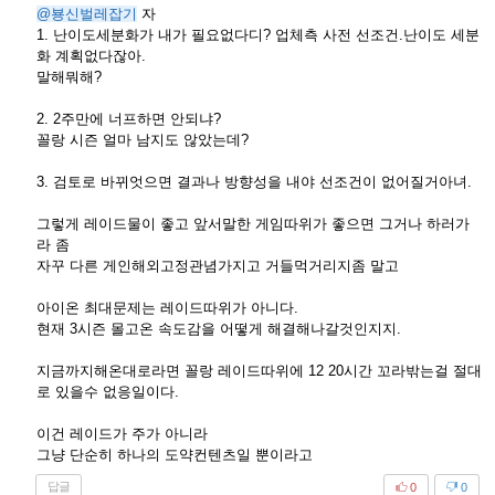
@뵹신벌레잡기
자
1. 난이도세분화가 내가 필요없다디? 업체측 사전 선조건.난이도 세분
화 계획없다잖아.
말해뭐해?
2. 2주만에 너프하면 안되냐?
꼴랑 시즌 얼마 남지도 않았는데?
3. 검토로 바뀌엇으면 결과나 방향성을 내야 선조건이 없어질거아녀.
그렇게 레이드물이 좋고 앞서말한 게임따위가 좋으면 그거나 하러가
라 좀
자꾸 다른 게인해외고정관념가지고 거들먹거리지좀 말고
아이온 최대문제는 레이드따위가 아니다.
현재 3시즌 몰고온 속도감을 어떻게 해결해나갈것인지지.
지금까지해온대로라면 꼴랑 레이드따위에 12 20시간 꼬라밖는걸 절대
로 있을수 없응일이다.
이건 레이드가 주가 아니라
그냥 단순히 하나의 도약컨텐츠일 뿐이라고
답글
0
0