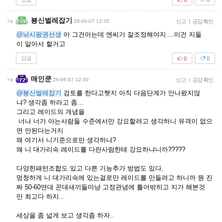
뵹신벌레잡기
26-06-07 12:35
신고
|
공감 확인
@낚시왕권선생
아 그건아는데 엔씨가 잘조정해야지....이건 지들
이 알아서 할거고
답글
0
0
매인쿤
26-06-07 12:40
신고
|
공감 확인
@뵹신벌레잡기
검토를 한다고햇지 아직 다음단계가 안나왔지않
냐? 생각좀 하라고 좀...
그리고 레이드의 개념을
너나 너가 아는사람들 수준에서만 강요할려고 생각하니 유격이 없으
면 안된다는거지
왜 여기서 니기준으로만 생각하냐?
왜 니 대가리속 레이드를 다란사람한테 강요하냐니까?????
다양한패턴조합도 있고 다른 기능추가 방법도 있다.
멍청하게 니 대가리속에 있는걸로만 레이드를 만들려고 하니까 뭔 진
짜 50-60연대 꼰대새끼들마냥 고정관념에 틀어밖히고 지가 해본것
만 최고다 하지...
세상을 좀 넓게 보고 생각좀 하자..