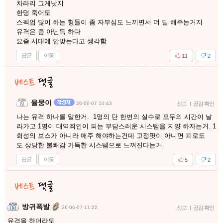
차라리 그게낫지
한명 죽어도
스펙업 많이 하는 형들이 좀 자부심도 느끼면서 더 딜 해주는거지
유격은 좀 아닌득 하다
요즘 시대에 안맞는다고 생각함
답글
이동
11
2
율뭉이
26-06-07 10:43
신고
|
공감 확인
나는 유격 하나를 말한거. 1명의 단 한번의 실수로 모두의 시간이 날
라가고 1명이 대역죄인이 되는 부담스러운 시스템을 지양 하자는거. 1
회성의 보스가 아니라 매주 해야하는건데 고정팟이 아니면 피로도
도 상당한 불쾌감 가득한 시스템으로 느껴진다는거.
답글
이동
5
2
방귀폭발
26-06-07 11:22
신고
|
공감 확인
유격을 하더라도