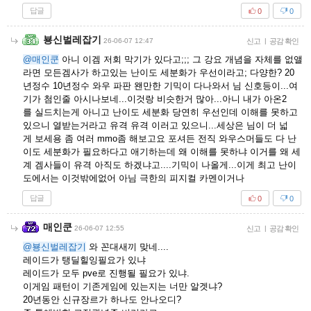
답글
0
0
뵹신벌레잡기
26-06-07 12:47
신고
|
공감 확인
@매인쿤
아니 이겜 저회 막기가 있다고;;; 그 강요 개념을 자체를 없앨
라면 모든겜사가 하고있는 난이도 세분화가 우선이라고; 다양한? 20
년정수 10년정수 와우 파판 왠만한 기믹이 다나와서 님 신호등이...여
기가 첨인줄 아시나보네...이것랑 비슷한거 많아...아니 내가 아온2
를 실드치는게 아니고 난이도 세분화 당연히 우선인데 이해를 못하고
있으니 열받는거라고 유격 유격 이러고 있으니...세상은 님이 더 넓
게 보세용 좀 여러 mmo좀 해보고요 포셔든 전직 와우스머들도 다 난
이도 세분화가 필요하다고 애기하는데 왜 이해를 못하냐 이거를 왜 세
계 겜사들이 유격 아직도 하겠냐고....기믹이 나올게...이게 최고 난이
도에서는 이것밖에없어 아님 극한의 피지컬 카멘이거나
답글
0
0
매인쿤
26-06-07 12:55
신고
|
공감 확인
@뵹신벌레잡기
와 꼰대새끼 맞네....
레이드가 탱딜힐잉필요가 있냐
레이드가 모두 pve로 진행될 필요가 있냐.
이게임 패턴이 기존게임에 있는지는 너만 알겟냐?
20년동안 신규장르가 하나도 안나오디?