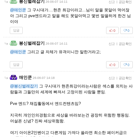
뵹신벌레잡기
26-06-07 14:11
신고
|
공감 확인
@매인쿤
그 구시대가....현존 최강이라고...님이 말을 못알아 먹어잖
아 그리고 pve엔드라고 말을 해도 못알아먹고 몇번 말을하게 한건 님
이야
답글
0
0
뵹신벌레잡기
26-06-07 14:11
신고
|
공감 확인
@매인쿤
그리고 글 자체가 유격이니깐 말한거라고;
답글
0
0
매인쿤
26-06-07 14:18
신고
|
공감 확인
@뵹신벌레잡기
그 구시대가 현존최강이라는사람은 섹스를 외치는 사
람들과 그들만의 세계에 빠져서 고정이된 사람들 뿐임.
Pve 엔드? 채집활동에서 엔드컨텐츠임?
지극히 개인인의경험으로 세상을 바라보는건 굉장히 위험한 행동임.
어설픈 신념? 진짜 세상위험함.
여기 아이온2인벤이고 다른게임 가져다 쓸라면 최소한 페이커급으