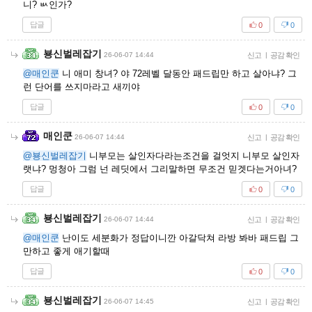
니? ㅄ인가?
답글
0
0
뵹신벌레잡기
26-06-07 14:44
신고
|
공감 확인
@매인쿤
니 애미 창녀? 야 72레벨 달동안 패드립만 하고 살아냐? 그
런 단어를 쓰지마라고 새끼야
답글
0
0
매인쿤
26-06-07 14:44
신고
|
공감 확인
@뵹신벌레잡기
니부모는 살인자다라는조건을 걸엇지 니부모 살인자
랫냐? 멍청아 그럼 넌 레딧에서 그리말하면 무조건 믿겟다는거아녀?
답글
0
0
뵹신벌레잡기
26-06-07 14:44
신고
|
공감 확인
@매인쿤
난이도 세분화가 정답이니깐 아갈닥쳐 라방 봐바 패드립 그
만하고 좋게 애기할때
답글
0
0
뵹신벌레잡기
26-06-07 14:45
신고
|
공감 확인