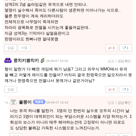
성역2의 2넴 슬라임같은 유격으로 내면 안되냐..
몇명이 실수해서 죽어도 다른사람이 생존하면 이어나가는 식으로..
물론 한두명이 계속 캐리하더라도
전체적으로 너무많이 죽게되면
차라리 광폭화로 전멸을 시키는게 좋을꺼같은데..
지금 성역3는 기믹마다 살얼음판이고
한명이라도 찐빠나면 절대못깸
답글
이동
3
1
쿵치키쾅치키
26-06-07 10:34
신고
|
공감 확인
형이 말한거 다 빼면 게임에 뭐가 남음? 그리고 와우식 MMO에서 유격
을 빼고 어떻게 레이드를 만들어? 어차피 결국 한명죽으면 딜모자라서 못
깨거나 한명죽으면 전멸나서 못깨거나 같은거아님?
답글
3
3
율뭉이
26-06-07 10:43
신고
|
공감 확인
나는 유격 하나를 말한거. 1명의 단 한번의 실수로 모두의 시간이 날
라가고 1명이 대역죄인이 되는 부담스러운 시스템을 지양 하자는거. 1
회성의 보스가 아니라 매주 해야하는건데 고정팟이 아니면 피로도
도 상당한 불쾌감 가득한 시스템으로 느껴진다는거.