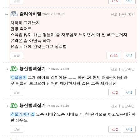
답글
5
2
줄리아비엘
26-06-07 10:46
신고
|
공감 확인
차라리 그게낫지
한명 죽어도
스펙업 많이 하는 형들이 좀 자부심도 느끼면서 더 딜 해주는거지
유격은 좀 아닌득 하다
요즘 시대에 안맞는다고 생각함
답글
11
2
뵹신벌레잡기
26-06-07 11:39
신고
|
공감 확인
@율뭉이
그게 레이드 겜이에용 ㅡㅡ 파판 14 현제 퍼클런이랑 와
우 퍼클런 보고오셍 님처럼 애기한사람 없음 그쪽 세계에선
답글
2
1
뵹신벌레잡기
26-06-07 11:40
신고
|
공감 확인
@줄리아비엘
요즘 시대? 요즘 시대도 더 한 유격으로 하고있는데? 파
판 와우도
답글
2
1