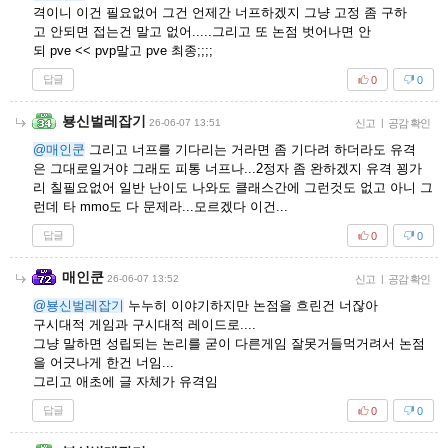
격이니 이건 필요없어 그건 언제간 너프하겠지 그냥 고정 좀 구하
고 안되면 접는건 말고 없어.....그리고 또 논점 벗어나면 안
되 pve << pvp말고 pve 최종;;;;
답글
0
0
뵹신벌레잡기
26-06-07 13:51
신고
|
공감 확인
@매인쿤
그리고 너프를 기다리는 거라면 좀 기다려 하더라도 유격
은 그대로일거야 그래도 피통 너프나...2정자 좀 완하겠지 유격 꾕가
리 칠필요없어 일반 난이도 나와도 클래스간에 그런것도 없고 아니 그
런데 타 mmo도 다 문제라...모르겠다 이건...
답글
0
0
매인쿤
26-06-07 13:52
신고
|
공감 확인
@뵹신벌레잡기
누누히 이야기하지만 논점을 흐린건 너잖아
구시대적 게임과 구시대적 레이드로....
그냥 말하면 성립되는 논리를 굳이 다른게임 잘못거들먹거려서 논점
을 어긋나게 한건 너임...
그리고 애초에 글 자체가 유격임
답글
0
0