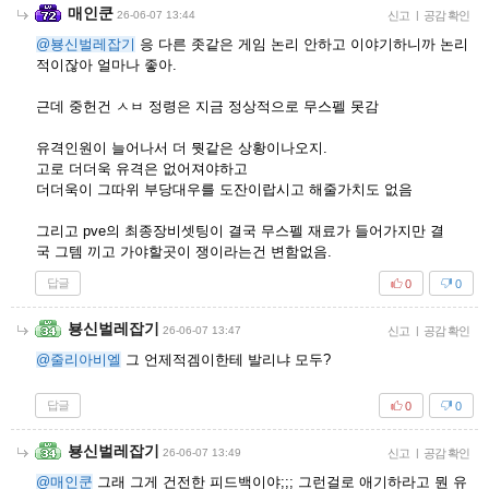
매인쿤
26-06-07 13:44
신고
|
공감 확인
@뵹신벌레잡기
응 다른 좃같은 게임 논리 안하고 이야기하니까 논리
적이잖아 얼마나 좋아.
근데 중헌건 ㅅㅂ 정령은 지금 정상적으로 무스펠 못감
유격인원이 늘어나서 더 뭣같은 상황이나오지.
고로 더더욱 유격은 없어져야하고
더더욱이 그따위 부당대우를 도잔이랍시고 해줄가치도 없음
그리고 pve의 최종장비셋팅이 결국 무스펠 재료가 들어가지만 결
국 그템 끼고 가야할곳이 쟁이라는건 변함없음.
답글
0
0
뵹신벌레잡기
26-06-07 13:47
신고
|
공감 확인
@줄리아비엘
그 언제적겜이한테 발리냐 모두?
답글
0
0
뵹신벌레잡기
26-06-07 13:49
신고
|
공감 확인
@매인쿤
그래 그게 건전한 피드백이야;;; 그런걸로 애기하라고 뭔 유