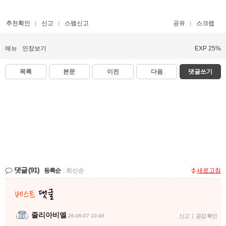
추천확인
신고
스팸신고
공유
스크랩
메뉴
인장보기
EXP 25%
목록
본문
이전
다음
댓글쓰기
댓글
(91)
등록순
|
최신순
새로고침
줄리아비엘
26-06-07 10:46
신고
|
공감 확인