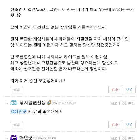
선조건이 걸려있으니 그안에서 힘든 이야기 하고 있는데 강요는 누가
햇냐?
오히려 갑자기 관련도 없는 잡게임들 거들먹거리면서
전혀 무관한 게임사들이나 유저들이 지껄인걸 마치 세상의 규칙인
양 레이드는 원래 이런거다 하고 말하는 당신만 강요중인거지.
남 토론중인데 니가 나타나서 레이드는 원래 이런거임.
하고 쌍팔년대식 고정관념으로 남한테 강요하는게 당신이고
애초에 선조건을 걸어논걸 혼자 바꾸라는게 당신이야.
뭐야 이거 완전 모순덩어리네?
답글
0
0
낚시왕권선생
26-06-07 12:23
신고
|
공감 확인
@매인쿤
전 유격 좋은대요?
답글
0
0
매인쿤
26-06-07 12:23
신고
|
공감 확인