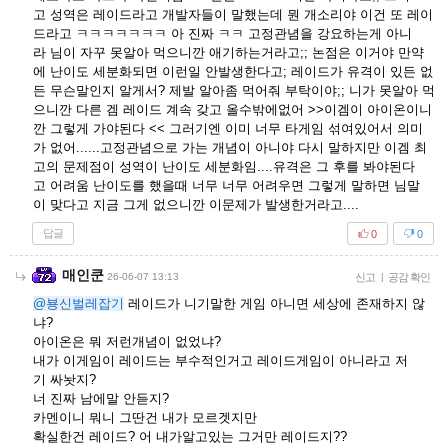
고 성역은 레이드라고 개발자들이 말했는데 뭔 개소리야 이건 또 레이
드라고 ㅋㅋㅋㅋㅋㅋㅋ 아 진짜 ㅋㅋ 고정관념을 강요하는게 아니
라 님이 자꾸 못알아 먹으니깐 애기하는거라고;; 논점은 이거야 만약
에 난이도 세분화되면 이런일 안발생한다고; 레이드가 유격이 있든 없
든 무슨말인지 알게서? 제발 알아좀 먹어줘 부탁이야;; 니가 못알아 먹
으니깐 다른 겜 레이드 계속 갖고 올수밖에없어 >>이겜이 아이온이니
깐 그렇게 가야된다 << 그러기엔 이미 너무 타게임 섞여있어서 의미
가 없어......고정관념으로 가는 개념이 아니야 다시 말하지만 이겜 최
고의 문제점이 성역이 난이도 세분화임....유격은 그 후를 봐야된다
고 어려움 난이도를 했을때 너무 너무 어려우면 그렇게 말하면 님말
이 맞다고 지금 그게 없으니깐 이문제가 발생한거라고....
답글
0
0
매인쿤
26-06-07 13:13
신고
|
공감 확인
@뵹신벌레잡기
레이드가 니기말한 게임 아니면 세상에 존재하지 않
냐?
아이온은 뭐 저런개념이 없었냐?
내가 이게임이 레이드는 부수적인거고 레이드게임이 아니라고 저
기 싸놧지?
너 진짜 남에말 안듣지?
카멘이니 뭐니 그딴건 내가 모르겟지만
확실한건 레이드? 어 내가알고있는 그거만 레이드지??