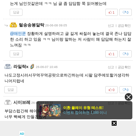
는게 님인것같은데 ㅋㅋ 님 글 좀 답답함 쭉 읽어봤는데
답글
1
0
털송송봉알탁
26-06-08 09:05
신고
|
공감 확인
@매인쿤
장황하게 설명하려고 글 길게 싸질러 놓는데 결국 존나 답답
한 소리 하고 있음 ㅋㅋ 님이랑 말하는 저 사람이 왜 답답해 하는지 잘
느껴짐 ㅋㅋ
답글
1
0
라일락x
26-06-07 10:46
신고
|
공감 확인
나도고정시러서꾸역꾸역공팟으로하긴하는데 시팔 담주에또할거생각하
니어지럽네
답글
0
0
시이브레
26-06-07 10:48
신고
|
공감 확인
이환 플레이 유형 테스트!
부담스럽긴해 해야되는건 알겠는데 손이안가게되고
이벤트 참여하면 1,000 이니
너무 빡쎄게 만들긴했어
답글
0
0
AD