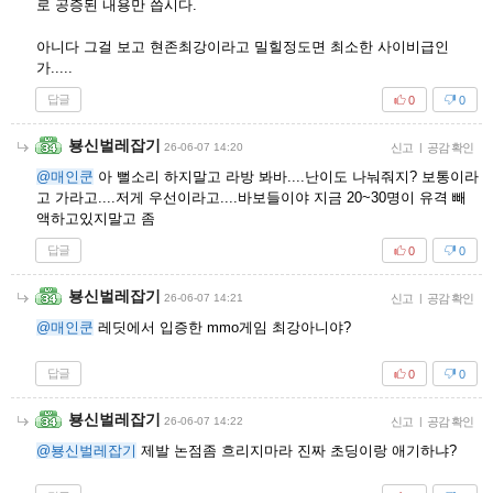
로 공증된 내용만 씁시다.
아니다 그걸 보고 현존최강이라고 밀힐정도면 최소한 사이비급인
가.....
답글
0
0
뵹신벌레잡기
26-06-07 14:20
신고
|
공감 확인
@매인쿤
아 뻘소리 하지말고 라방 봐바....난이도 나눠줘지? 보통이라
고 가라고....저게 우선이라고....바보들이야 지금 20~30명이 유격 빼
액하고있지말고 좀
답글
0
0
뵹신벌레잡기
26-06-07 14:21
신고
|
공감 확인
@매인쿤
레딧에서 입증한 mmo게임 최강아니야?
답글
0
0
뵹신벌레잡기
26-06-07 14:22
신고
|
공감 확인
@뵹신벌레잡기
제발 논점좀 흐리지마라 진짜 초딩이랑 애기하냐?