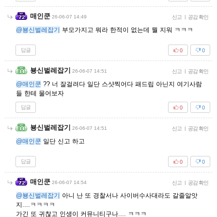
매인쿤
26-06-07 14:49
신고
|
공감 확인
@뵹신벌레잡기
부모가지고 뭐라 한적이 없는데 뭘 지워 ㅋㅋㅋ
답글
0
0
뵹신벌레잡기
26-06-07 14:51
신고
|
공감 확인
@매인쿤
?? 너 잘걸려다 일단 스샷찍어다 패드립 아닌지 여기사람
들 한테 물어보자
답글
0
0
뵹신벌레잡기
26-06-07 14:51
신고
|
공감 확인
@매인쿤
일단 신고 하고
답글
0
0
매인쿤
26-06-07 14:54
신고
|
공감 확인
@뵹신벌레잡기
아니 난 또 경찰서나 사이버수사대라도 갈줄알앗
지....ㅋㅋㅋㅋ
가긴 또 귀찮고 인생이 커뮤니티구나.... ㅋㅋㅋ