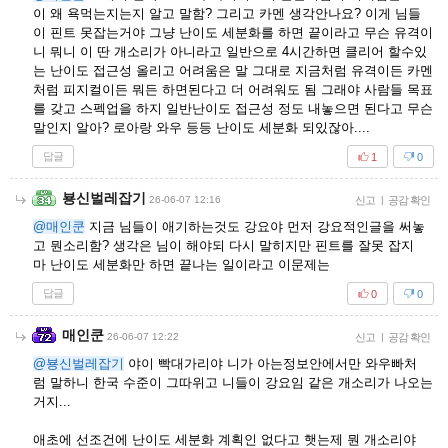
이 왜 욕먹는지는지 알고 말함? 그리고 카멘 생각안나요? 이게 님들
이 핀트 못잡는거야 그냥 난이도 세분화를 하면 끝이라고 무슨 유격이
니 뭐니 이 딴 개소리가 아니라고 일반으로 4시간하면 클리어 할수있
는 난이도 접근성 올리고 어려움은 말 그대로 지금처럼 유격이든 카멘
처럼 피지컬이든 뭐든 하면된다고 더 어려워도 됨 그래야 사람들 목표
를 갖고 스펙업을 하지 일반난이도 접근성 정도 내놓으면 된다고 무슨
말인지 알아? 로아랑 와우 등등 난이도 세분화 되있잖아....
답글
1
0
뵹신벌레잡기
26-06-07 12:16
신고
|
공감 확인
@매인쿤
지금 님들이 애기하는것도 강요야 먼저 강요적인글을 써놓
고 뭔소리함? 생각은 님이 해야되 다시 말히지만 핀트를 잘못 잡지
마 난이도 세분화만 하면 끝나는 일이라고 이문제는
답글
0
0
매인쿤
26-06-07 12:22
신고
|
공감 확인
@뵹신벌레잡기
야이 빡대가리야 니가 아는정보안에서만 와우빠처
럼 말하니 한국 수준이 그따위고 니들이 강요임 같은 개소리가 나오는
거지...
애초에 선조건에 난이도 세분화 계획인 없다고 햇는제 뭔 개소리야