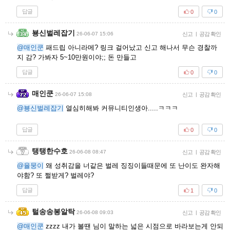
답글
0
0
뵹신벌레잡기
26-06-07 15:06
신고
|
공감 확인
@매인쿤
패드립 아니라메? 링크 걸어났고 신고 해나서 무슨 경찰까
지 감? 가봐자 5~10만원이야;; 돈 만들고
답글
0
0
매인쿤
26-06-07 15:08
신고
|
공감 확인
@뵹신벌레잡기
열심히해봐 커뮤니티인생아.....ㅋㅋㅋ
답글
0
0
탱탱한수호
26-06-08 08:47
신고
|
공감 확인
@율뭉이
왜 성취감을 너같은 벌레 징징이들때문에 또 난이도 완자해
야함? 또 쩔받게? 벌레야?
답글
1
0
털송송봉알탁
26-06-08 09:03
신고
|
공감 확인
@매인쿤
zzzz 내가 볼땐 님이 말하는 넓은 시점으로 바라보는게 안되