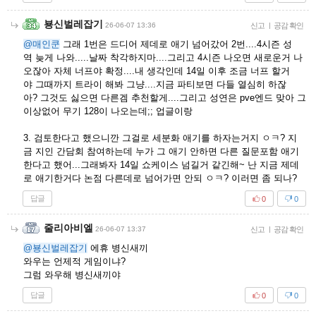
뵹신벌레잡기
26-06-07 13:36
신고
|
공감 확인
@매인쿤
그래 1번은 드디어 제데로 애기 넘어갔어 2번....4시즌 성
역 늦게 나와.....날짜 착각하지마....그리고 4시즌 나오면 새로운거 나
오잖아 자체 너프야 확정....내 생각인데 14일 이후 조금 너프 할거
야 그때까지 트라이 해봐 그냥....지금 파티보면 다들 열심히 하잖
아? 그것도 싫으면 다른겜 추천할게....그리고 성연은 pve엔드 맞아 그
이상없어 무기 128이 나오는데;; 업글이랑
3. 검토한다고 했으니깐 그걸로 세분화 애기를 하자는거지 ㅇㅋ? 지
금 지인 간담회 참여하는데 누가 그 애기 안하면 다른 질문포함 애기
한다고 했어...그래봐자 14일 쇼케이스 넘길거 같긴해~ 난 지금 제데
로 애기한거다 논점 다른데로 넘어가면 안되 ㅇㅋ? 이러면 좀 되나?
답글
0
0
줄리아비엘
26-06-07 13:37
신고
|
공감 확인
@뵹신벌레잡기
에휴 병신새끼
와우는 언제적 게임이냐?
그럼 와우해 병신새끼야
답글
0
0