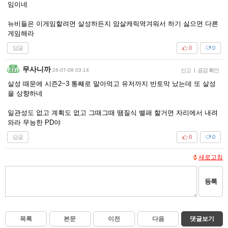
임이네
뉴비들은 이게임할려면 살성하든지 암살캐릭역겨워서 하기 싫으면 다른
게임해라
답글
0
0
무사니까
26-07-08 03:14
신고
|
공감 확인
살성 때문에 시즌2~3 통째로 말아먹고 유저까지 반토막 났는데 또 살성
을 상향하네
일관성도 없고 계획도 없고 그때그때 땜질식 밸패 할거면 자리에서 내려
와라 무능한 PD야
답글
0
0
새로고침
등록
목록
본문
이전
다음
댓글보기