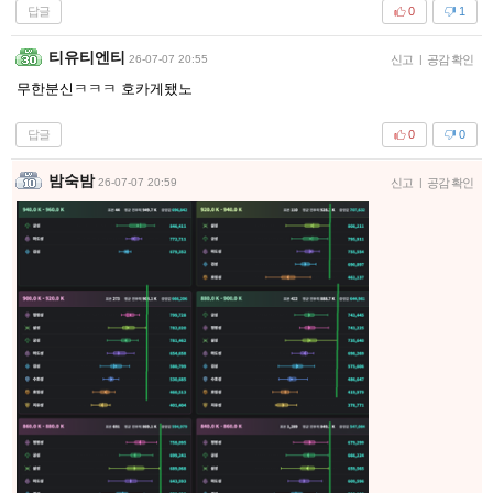
답글
0
1
티유티엔티
26-07-07 20:55
신고
|
공감 확인
무한분신ㅋㅋㅋ 호카게됐노
답글
0
0
밤숙밤
26-07-07 20:59
신고
|
공감 확인