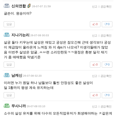
신의연합
26-07-07 21:59
신고
|
공감 확인
글쓴이. 원숭이야?
답글
0
0
지나가는리
26-07-08 00:03
신고
|
공감 확인
살궁 둘다 키우는데 살성은 재밌고 궁성은 잠오긴해 근데 생각보다 궁성
이 체급많이 올라온게 느껴짐 와 이 dps가 나오네? 이생각들때가 많았
음 이번주 살성은 암굴..ㅆㅂ련 소리만한듯ㅋㅋ원정은 환분 딜각 재기
가 좀 애매했음 막넴기준
답글
0
0
남캐신
26-07-08 02:20
신고
|
공감 확인
이러면 누가 원딜 하나 남들보다 훨씬 안정성도 좋은 살성이
딜 1황까지 평생 계속 유지하는데
답글
0
0
무사니까
26-07-08 03:10
신고
|
공감 확인
소수의 살성 유저를 위해 다수의 모든직업유저가 희생해야하는 ㅈ같은게