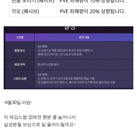
-6월30일 라방-
자 재감스왑 없애면 환분 쿨 늘어나서
살성분들 보상으로 딜 올려드릴게요~