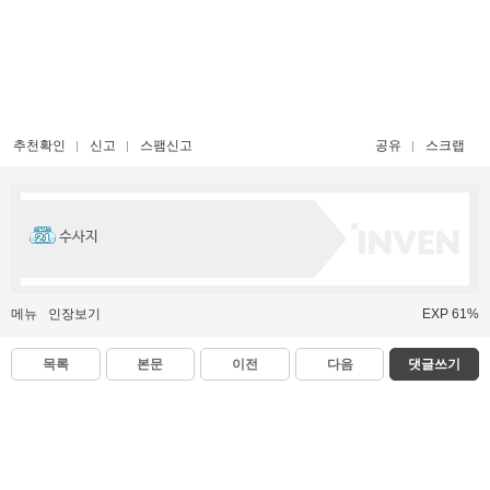
추천확인
신고
스팸신고
공유
스크랩
수사지
메뉴
인장보기
EXP 61%
목록
본문
이전
다음
댓글쓰기