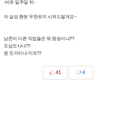
-바로 일주일 뒤-
자 살성 환분 무한유지 시켜드릴게요~
남준아 다른 직업들은 뭐 원숭이냐??
조삼모사냐??
뭔 짓거리냐 이게??
41
4