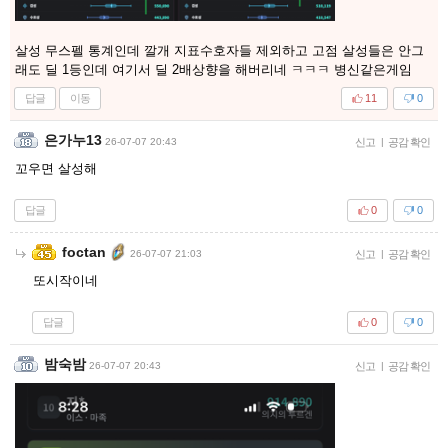
살성 무스펠 통계인데 깔개 지표수호자들 제외하고 고점 살성들은 안그
래도 딜 1등인데 여기서 딜 2배상향을 해버리네 ㅋㅋㅋ 병신같은게임
답글
이동
11
0
은가누13
26-07-07 20:43
신고
|
공감 확인
꼬우면 살성해
답글
0
0
foctan
26-07-07 21:03
신고
|
공감 확인
또시작이네
답글
0
0
밤숙밤
26-07-07 20:43
신고
|
공감 확인