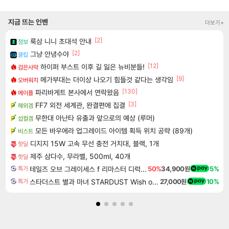
지금 뜨는 인벤
더보기+
[2]
룩삼 니니 초대석 안내
정보
[2]
그냥 안녕수야
클립
[12]
하이퍼 부스트 이후 길 잃은 뉴비분들!
검은사막
[9]
메가부대는 더이상 나오기 힘들것 같다는 생각임
오버워치
[130]
파리바게트 본사에서 연락왔음
메이플
[3]
FF7 외전 세계관, 완결편에 집결
해외겜
무한대 아난타 유출과 앞으로의 예상 (루머)
섭컬겜
모든 바우에라 업그레이드 아이템 획득 위치 공략 (89개)
비스트
디지지 15W 고속 무선 충전 거치대, 블랙, 1개
핫딜
제주 삼다수, 무라벨, 500ml, 40개
핫딜
테일즈 오브 그레이세스 f 리마스터 디럭스 에디션 Tales of Graces f Remastered Deluxe Edition
50%
34,900원
5%
특가
스타더스트 별과 마녀 STARDUST Wish of Witch
27,000원
10%
특가