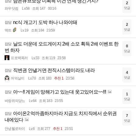
남은큐브보상 미획득 이건 언제 생긴거지?
잡담
2
댓글
와우닷컴
Lv.58
조회 147
00:16
nc식 개고기 도박 하나 나와야돼
잡담
2
댓글
액트
Lv.19
조회 184
23:59
날도 더운데 오드게이지 2배 소모 획득 2배 이벤트 한
잡담
0
번 하자
댓글
프로팩폭러
Lv.33
조회 119
23:58
직변권 안낼거면 전직시스템이라도 내라
잡담
4
댓글
꺼먹살이
Lv.70
조회 183
추천 1
23:58
아~~!! 게임이 망해가고 있는대 웃고있어요~~!!!
잡담
1
댓글
벼랑위의당뇨
Lv.64
조회 183
23:55
아이온2 억까좀하지마라 지금도 치지직에서 순위권
잡담
7
내에있다
댓글
안녕헬로하이
Lv.6
조회 277
추천 1
23:51