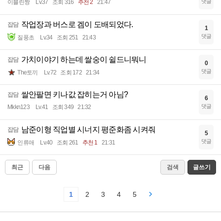
댓글
이블린짱
Lv.37
조회 316
추천 2
21:47
작업장과 버스로 겜이 도배되었다.
잡담
1
댓글
질풍초
Lv.34
조회 251
21:43
가치이야기 하는데 쌀숭이 쉴드니뭐니
잡담
0
댓글
The토끼
Lv.72
조회 172
21:34
쌀안팔면 키나값 잡히는거 아님?
잡담
6
댓글
Mkkn123
Lv.41
조회 349
21:32
남준이형 직업별 시너지 평준화좀 시켜줘
잡담
5
댓글
인류애
Lv.40
조회 261
추천 1
21:31
최근
다음
검색
글쓰기
1
2
3
4
5