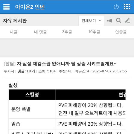
아이온2
인벤
자유 게시판
전체보기
공
검
글
지
색
내글
내 댓글
3추글
10추글
인증글
on/off
쓰
기
[잡담]
자 살성 재감스왑 없애니까 딜 상승 시켜드릴게요~
수사지
댓글: 18 개
조회:
5184
추천:
41
비공감:
4
2026-07-07 20:37:55