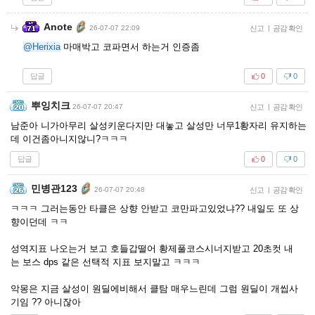
Anote
26-07-07 22:09
신고
|
공감 확인
@Herixia
마매박고 코파면서 하는거 인증좀
답글
0
0
뿌잉치크
26-07-07 20:47
신고
|
공감 확인
남준아 니가아무리 살성키운다지만 대놓고 살성만 너무1황자리 유지하는
데 이건좀아니지않니?ㅋㅋㅋ
답글
0
0
민병관123
26-07-07 20:48
신고
|
공감 확인
ㅋㅋㅋ 그러는동안 타클은 상향 안받고 코만파고있었냐?? 내일도 또 상
향이던데 ㅋㅋ
성역지표 나오는거 보고 호들갑떨어 황제풀코스시너지받고 20초컷 내
는 보스 dps 같은 선택적 지표 보지말고 ㅋㅋㅋ
악몽은 지금 살성이 원딜에비해서 클탐 매우느린데 그럼 원딜이 개씹사
기임 ?? 아니잖아