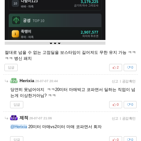
절대로 넘을 수 없는 고점딜을 보스타임이 길어져도 무한 유지 가능 ㅋㅋ
ㅋㅋ 병신 패치
답글
2
0
Herixia
26-07-07 20:44
신고
|
공감 확인
당연히 못넘어야지 ㅋㅋ20미터 마매박고 코파면서 딜하는 직업이 넘
는게 이상한거아님? ㅋㅋ
답글
0
0
제적
26-07-07 21:06
신고
|
공감 확인
@Herixia
20미터 마매vs2미터 마매 코파면서 회자
답글
0
0