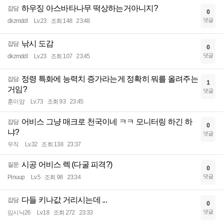
하우징 아스바타나무 떡상하는거아니지?
잡담
0
댓글
dkzmddl
Lv.23
조회 148
23:48
낚시 도감
잡담
0
댓글
dkzmddl
Lv.23
조회 107
23:45
정령 특화에 능력치 증가라는게 정확히 뭐를 올려주는
잡담
1
거임?
댓글
훈이얌
Lv.73
조회 93
23:45
어비스 그냥 매크로 천국이네 ㅋㅋ 모니터링 하긴 하
잡담
0
냐?
댓글
우직
Lv.32
조회 138
23:37
시공 어비스 렉 (다굴 피격?)
질문
0
댓글
Pinuup
Lv.5
조회 98
23:34
다들 키나값 거리시는데 ...
잡담
0
댓글
임시닉26
Lv.18
조회 272
23:33