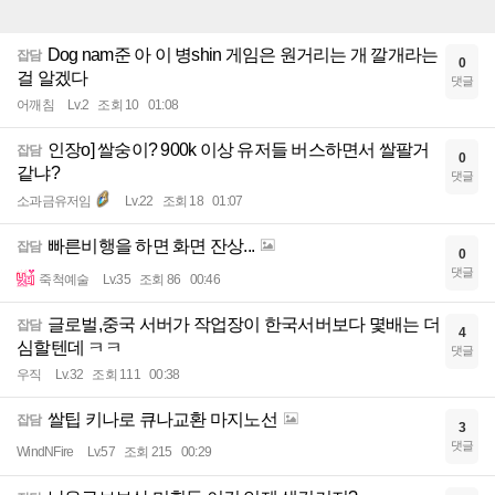
Dog nam준 아 이 병shin 게임은 원거리는 개 깔개라는
잡담
0
걸 알겠다
댓글
어깨침
Lv.2
조회 10
01:08
인장o] 쌀숭이? 900k 이상 유저들 버스하면서 쌀팔거
잡담
0
같냐?
댓글
소과금유저임
Lv.22
조회 18
01:07
빠른비행을 하면 화면 잔상...
잡담
0
댓글
죽척예술
Lv.35
조회 86
00:46
글로벌,중국 서버가 작업장이 한국서버보다 몇배는 더
잡담
4
심할텐데 ㅋㅋ
댓글
우직
Lv.32
조회 111
00:38
쌀팁 키나로 큐나교환 마지노선
잡담
3
댓글
WindNFire
Lv.57
조회 215
00:29