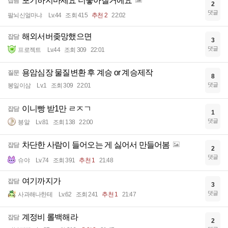
포기하지마세요 더좋아질거에요
잡담
2
댓글
팔뇌신얼마냐
Lv.44
조회 415
추천 2
22:02
해외서버좆망했으면
잡담
3
댓글
프로젝트
Lv.44
조회 309
22:01
용암심장 물질변환 후 계승 or 계승제작
질문
8
댓글
봉일이삼
Lv.1
조회 309
22:01
이니빵 받1만 ㄹㅈㄱ
잡담
1
댓글
븡알
Lv.81
조회 138
22:00
차단한 사람이 들어오는 게 싫어서 만들어봄
잡담
2
댓글
슈야
Lv.74
조회 391
추천 1
21:48
여기까지가
잡담
3
댓글
사과해나한테
Lv.62
조회 241
추천 1
21:47
계정비 롤백해라
잡담
2