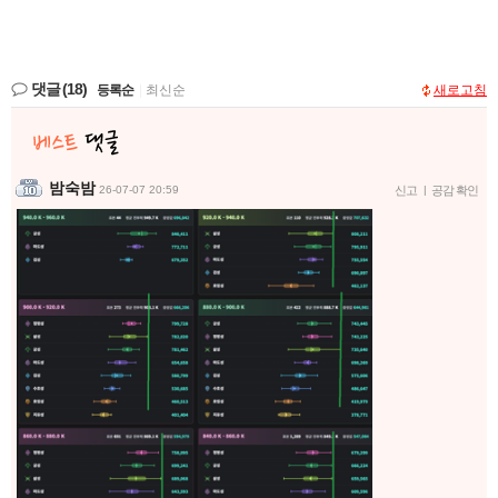
댓글
(18)
등록순
|
최신순
새로고침
밤숙밤
26-07-07 20:59
신고
|
공감 확인