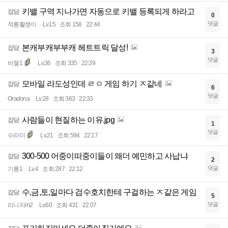
키밸 구역 지나가면 자동으로 키밸 등록되게 하라고
잡담
0
댓글
적룡활쟁이
Lv.15
조회 158
22:44
본캐부캐부부캐 헤트트릭 달성!
잡담
3
댓글
비첼1
Lv.36
조회 335
22:39
모바일 라도성인데 ㄹㅇ 게임 하기 ㅈ같네
잡담
6
댓글
Oradona
Lv.28
조회 363
22:33
사람들이 현질하는 이유.jpg
잡담
1
댓글
수라미
Lv.21
조회 594
22:17
300-500 어중이떠중이들이 왜더 예민하고 사납냐
잡담
2
댓글
기롱1
Lv.4
조회 287
22:12
수,금,토,일마다 검수호치한테 구걸하는 ㅈ같은 게임
잡담
5
댓글
리니지m2
Lv.60
조회 431
22:07