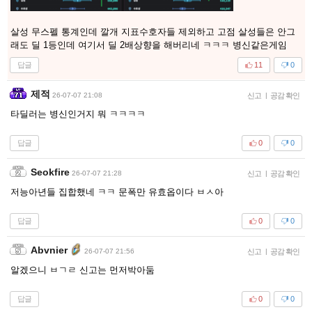
살성 무스펠 통계인데 깔개 지표수호자들 제외하고 고점 살성들은 안그
래도 딜 1등인데 여기서 딜 2배상향을 해버리네 ㅋㅋㅋ 병신같은게임
답글
11
0
제적
26-07-07 21:08
신고
|
공감 확인
타딜러는 병신인거지 뭐 ㅋㅋㅋㅋ
답글
0
0
Seokfire
26-07-07 21:28
신고
|
공감 확인
저능아년들 집합했네 ㅋㅋ 문폭만 유효옵이다 ㅂㅅ아
답글
0
0
Abvnier
26-07-07 21:56
신고
|
공감 확인
알겠으니 ㅂㄱㄹ 신고는 먼저박아둠
답글
0
0