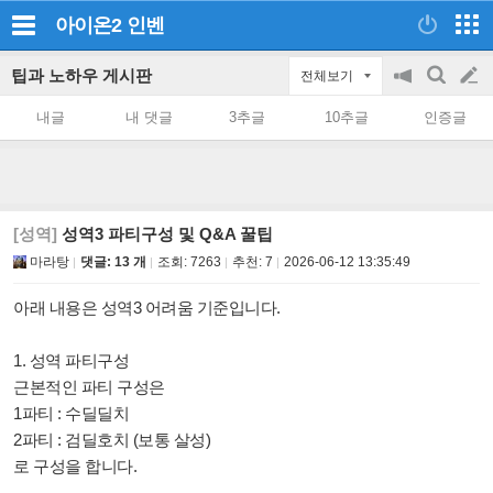
아이온2
인벤
팁과 노하우 게시판
전체보기
공
검
글
지
색
내글
내 댓글
3추글
10추글
인증글
on/off
쓰
기
[성역]
성역3 파티구성 및 Q&A 꿀팁
마라탕
댓글: 13 개
조회:
7263
추천:
7
2026-06-12 13:35:49
아래 내용은 성역3 어려움 기준입니다.
1. 성역 파티구성
근본적인 파티 구성은
1파티 : 수딜딜치
2파티 : 검딜호치 (보통 살성)
로 구성을 합니다.