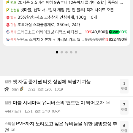
20시즌 3.5버전 폐허 9층부터 12층까지 클리어 조합 | 죽음의 노래와 바닷속 폐허 |
명조
넷마블, 신작 서브컬쳐 게임 [펄 인 블루] 티저 사이트 오픈
섭컬겜
35%할인>사조 고추참치 안심따개, 100g, 10개
핫딜
초록매실 스파클링제로, 350ml, 24개
핫딜
드래곤소드 어웨이크닝 디럭스 에디션 DragonSword Awakening Deluxe Edition
10%
49,500원
10%
특가
닌텐도 스위치 2 본체 + 마리오 카트 월드 + 슈퍼 마리오 파티 잼버리 닌텐도 스위치 2 에디션 + 잼버리 TV 번들
830,800원
1%
822,490원
특가
펫 자동 줍기권 티켓 상점에 되팔기 가능
일반
1
댓글
Roah
Lv.92
조회 1968
10:19
마블 시네마틱 유니버스의 '앤트맨'이 되어보자
일반
7
댓글
구원의노래
Lv.71
조회 1740
08-04
PVP까지 노려보고 싶은 뉴비들을 위한 템방향성 추
스펙업
6
천
댓글