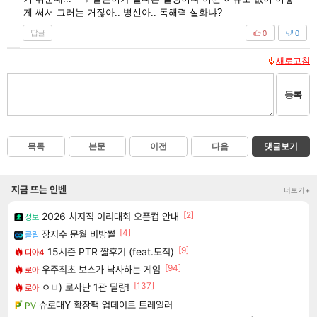
게 써서 그러는 거잖아.. 병신아.. 독해력 실화냐?
답글
0
0
새로고침
등록
목록
본문
이전
다음
댓글보기
지금 뜨는 인벤
더보기+
[2]
2026 치지직 이리대회 오픈컵 안내
정보
[4]
장지수 문월 비방썰
클립
[9]
15시즌 PTR 짧후기 (feat.도적)
디아4
[94]
우주최초 보스가 낙사하는 게임
로아
[137]
ㅇㅂ) 로사단 1관 딜량!
로아
슈로대Y 확장팩 업데이트 트레일러
PV