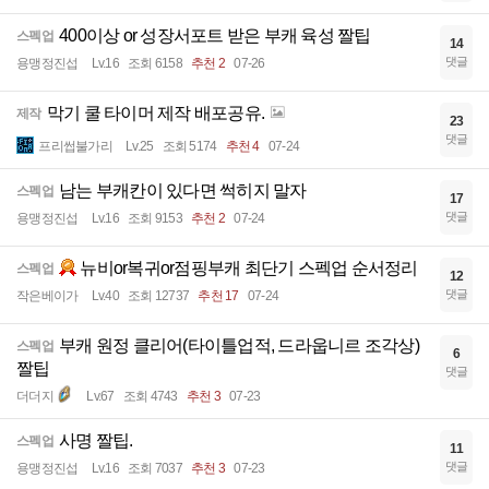
400이상 or 성장서포트 받은 부캐 육성 짤팁
스펙업
14
댓글
용맹정진섭
Lv.16
조회 6158
추천 2
07-26
막기 쿨 타이머 제작 배포공유.
제작
23
댓글
프리썹불가리
Lv.25
조회 5174
추천 4
07-24
남는 부캐칸이 있다면 썩히지 말자
스펙업
17
댓글
용맹정진섭
Lv.16
조회 9153
추천 2
07-24
뉴비or복귀or점핑부캐 최단기 스펙업 순서정리
스펙업
12
댓글
작은베이가
Lv.40
조회 12737
추천 17
07-24
부캐 원정 클리어(타이틀업적, 드라웁니르 조각상)
스펙업
6
짤팁
댓글
더더지
Lv.67
조회 4743
추천 3
07-23
사명 짤팁.
스펙업
11
댓글
용맹정진섭
Lv.16
조회 7037
추천 3
07-23