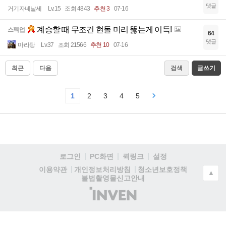
댓글
거기자네날세
Lv.15
조회 4843
추천 3
07-16
계승할 때 무조건 현돌 미리 뚫는게 이득!
스펙업
64
댓글
마라탕
Lv.37
조회 21566
추천 10
07-16
최근
다음
검색
글쓰기
1
2
3
4
5
로그인
PC화면
퀵링크
설정
청소년보호정책
이용약관
개인정보처리방침
▲
불법촬영물신고안내
(주)
인
벤