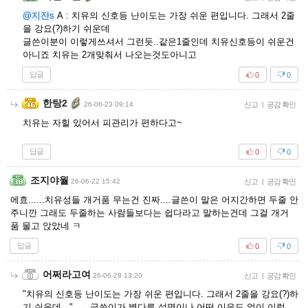
@지쟌s
A : 치유의 신호등 난이도는 가장 쉬운 편입니다. 그래서 2줄
을 강요(?)하기 쉬운데
글쓴이분이 이렇게쓰셔서 그런듯..같은1줄인데 치유신호등이 쉬운건
아니죠 치유는 2개맞춰서 나오는것도아니고
답글
0
0
한탕2
26-06-23 09:14
신고
|
공감 확인
치유는 자힐 있어서 피관리가 편하다고~
답글
0
0
조지야월
26-06-22 15:42
신고
|
공감 확인
에효......치유성들 개거품 무는건 진짜....글쓴이 말은 어지간하면 두줄 안
주니깐 그래도 두줄하는 사람들보다는 쉽다라고 말하는건데 그걸 개거
품 물고 앉았네 ㅋ
답글
0
0
어쩌라고여
26-06-29 13:20
신고
|
공감 확인
"치유의 신호등 난이도는 가장 쉬운 편입니다. 그래서 2줄을 강요(?)하
기 쉬운데..." → 글쓴이가 별다른 설명이나 어떤 이유도 없이 이렇