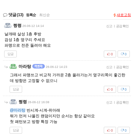
댓글
(13)
등록순
|
최신순
새로고침
쩡령
26-06-12 14:14
신고
|
공감 확인
날개때 살성 1층 후방
검성 1층 옆구리 주세요
파맹으로 전준 돌려야 해요
답글
0
0
마라탕
26-06-12 14:23
신고
|
공감 확인
그래서 파맹쓰고 비교적 가까운 2층 올라가는거 옆구리쪽이 좋긴한
데 방향은 고정할 수 없으니
답글
0
0
쩡령
26-06-12 16:08
신고
|
공감 확인
@마라탕
반시계-시계-위아래
뭐가 먼저 나올진 랜덤이지만 순서는 항상 같아요
첫 패턴보고 방향 특정 가능
답글
0
0