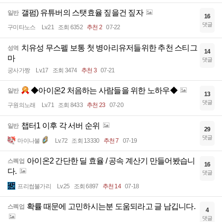
갤펌) 유튜버의 스탯효율 짚을건 짚자
일반
16
댓글
구미타노스
Lv.21
조회 6352
추천 2
07-22
치유성 무스펠 보통 첫 병아리유저들위한 추천 스티그
성역
14
마
댓글
궁사가짱
Lv.17
조회 3474
추천 3
07-21
◆아이온2 처음하는 사람들을 위한 노하우◆
일반
13
댓글
구원의노래
Lv.71
조회 8433
추천 23
07-20
챕터1 이후 각 서버 순위
일반
29
댓글
마이나불
Lv.72
조회 13330
추천 7
07-19
아이온2 간단한 딜 효율 / 공속 계산기 만들어봤습니
스펙업
16
다.
댓글
프리썹불가리
Lv.25
조회 6897
추천 14
07-18
확률 때문에 고민하시는분 도움되라고 글 남깁니다.
스펙업
4
댓글