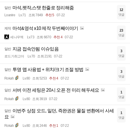
마석,펫작,스탯 한줄로 정리해줌
일반
12
댓글
Loanire
Lv.71
조회 7849
추천 5
07-22
마석&영석 x10 제작 두번째이야기
제작
23
댓글
세나우엑
Lv.73
조회 6670
추천 4
07-22
지금 접속안됨 이슈있음
일반
3
댓글
로드가최고야
Lv.70
조회 2191
07-22
투명 맵 사용법 + 위치/크기 조절 방법
일반
3
댓글
Rokah
Lv.80
조회 5253
추천 4
07-22
서버 이전 세팅은 20시 오픈 전 미리 해두세요
일반
1
댓글
Rokah
Lv.80
조회 3919
07-22
이번주 상점 오드, 일던, 즉완권은 물질 변환에서 사세
일반
1
요
댓글
Rokah
Lv.80
조회 2446
추천 1
07-22