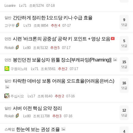
Loanire
Lv.71
조회 5274
07-18
간단하게 정리한 1오드당 키나 수급 효율
일반
9
댓글
고구무
Lv.73
조회 8854
추천 4
07-17
시련 '바크론의 공중섬' 공략 키 포인트 + 영상 모음
던전
5
댓글
Rokah
Lv.80
조회 5132
추천 5
07-17
봉인던전 보물상자 원툴 장소[부캐파밍(Pharming)]
던전
15
댓글
구원의노래
Lv.71
조회 5561
추천 2
07-17
타락한 데바성 보통 어려움 오드효율(어려움은버스)
일반
16
댓글
주십시요
Lv.17
조회 8140
추천 2
07-16
서버 이전 핵심 요약 정리
일반
12
댓글
Rokah
Lv.80
조회 11708
추천 3
07-16
한눈에 보는 권성 조율
스펙업
4