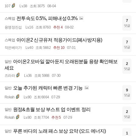
107
Lv.38
조회 3075
08-04
전투속도 0.5%, 피해내성 0.3%
스펙업
7
댓글
용맹정진섭
Lv.16
조회 8760
추천 4
08-02
아이온2 신규유저 적응가이드(폐사방지용)
스펙업
7
댓글
작은베이가
Lv.40
조회 5662
추천 10
07-31
아이온2 모바일 깔아둔지 오래된분들 용량 확인해보
일반
2
세요
댓글
즈라라
Lv.36
조회 5988
07-30
오늘 추가된 캐릭터 빠른 변경 기능
일반
9
댓글
Rokah
Lv.80
조회 6664
07-29
원정&초월 보상 부스트 업 이벤트 정리
일반
2
댓글
Rokah
Lv.80
조회 7704
추천 5
07-29
푸른 바다의 노래 패스 보상 요약 (오드 에너지)
일반
1