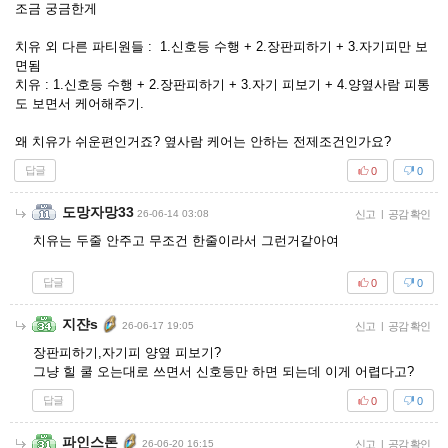
조금 궁금한게
치유 외 다른 파티원들 : 1.신호등 수행 + 2.장판피하기 + 3.자기피만 보
면됨
치유 : 1.신호등 수행 + 2.장판피하기 + 3.자기 피보기 + 4.양옆사람 피통
도 보면서 케어해주기.
왜 치유가 쉬운편인거죠? 옆사람 케어는 안하는 전제조건인가요?
답글
0
0
도망자망33
26-06-14 03:08
신고
|
공감 확인
치유는 두줄 안주고 무조건 한줄이라서 그런거같아여
답글
0
0
지쟌s
26-06-17 19:05
신고
|
공감 확인
장판피하기,자기피 양옆 피보기?
그냥 힐 쿨 오는대로 쓰면서 신호등만 하면 되는데 이게 어렵다고?
답글
0
0
파인스톤
26-06-20 16:15
신고
|
공감 확인