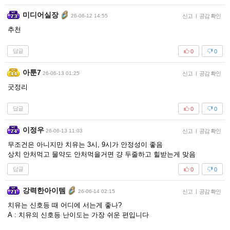
미디어실장
26-06-12 14:55
신고
|
공감 확인
추천
답글
0
0
아툰7
26-06-13 01:25
신고
|
공감 확인
굿정리
답글
0
0
이정우
26-06-13 11:03
신고
|
공감 확인
무조건은 아니지만 치유는 3시, 9시가 안정성이 좋음
상치 안처먹고 물약도 안처먹을거면 걍 두줄하고 힐받는게 맞음
답글
0
0
강력한아이템
26-06-14 02:15
신고
|
공감 확인
치유는 신호등 때 어디에 서는게 좋나?
A : 치유의 신호등 난이도는 가장 쉬운 편입니다