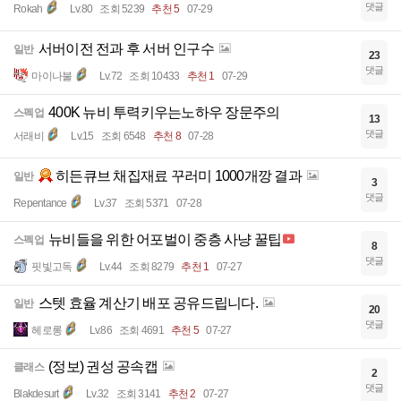
댓글
Rokah
Lv.80
조회 5239
추천 5
07-29
서버이전 전과 후 서버 인구수
일반
23
댓글
마이나불
Lv.72
조회 10433
추천 1
07-29
400K 뉴비 투력키우는노하우 장문주의
스펙업
13
댓글
서래비
Lv.15
조회 6548
추천 8
07-28
히든큐브 채집재료 꾸러미 1000개깡 결과
일반
3
댓글
Repentance
Lv.37
조회 5371
07-28
뉴비들을 위한 어포벌이 중층 사냥 꿀팁
스펙업
8
댓글
핏빛고독
Lv.44
조회 8279
추천 1
07-27
스텟 효율 계산기 배포 공유드립니다.
일반
20
댓글
헤로롱
Lv.86
조회 4691
추천 5
07-27
(정보) 권성 공속캡
클래스
2
댓글
Blakdesurt
Lv.32
조회 3141
추천 2
07-27