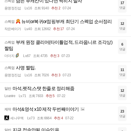
남는 부캐칸이 있다면 썩히지 말자
스펙업
17
댓글
용맹정진섭
Lv.16
조회 9140
추천 2
07-24
뉴비or복귀or점핑부캐 최단기 스펙업 순서정리
스펙업
12
댓글
작은베이가
Lv.40
조회 12662
추천 17
07-24
부캐 원정 클리어(타이틀업적, 드라웁니르 조각상)
스펙업
6
짤팁
댓글
더더지
Lv.67
조회 4735
추천 3
07-23
사명 짤팁.
스펙업
11
댓글
용맹정진섭
Lv.16
조회 7026
추천 3
07-23
마석,펫작,스탯 한줄로 정리해줌
일반
12
댓글
Loanire
Lv.71
조회 7833
추천 5
07-22
마석&영석 x10 제작 두번째이야기
제작
23
댓글
세나우엑
Lv.73
조회 6664
추천 4
07-22
지금 접속안됨 이슈있음
일반