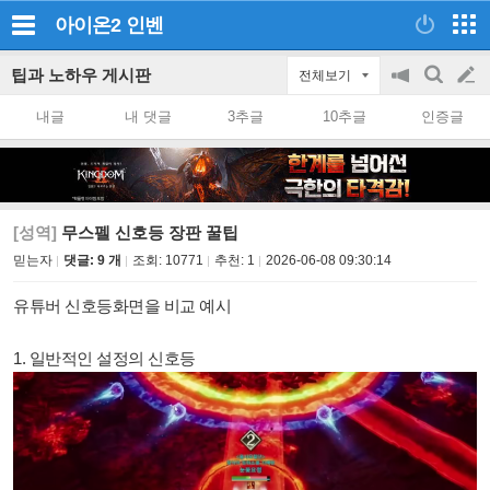
아이온2
인벤
팁과 노하우 게시판
전체보기
공
검
글
지
색
내글
내 댓글
3추글
10추글
인증글
on/off
쓰
기
[성역]
무스펠 신호등 장판 꿀팁
믿는자
댓글: 9 개
조회:
10771
추천:
1
2026-06-08 09:30:14
유튜버 신호등화면을 비교 예시
1. 일반적인 설정의 신호등