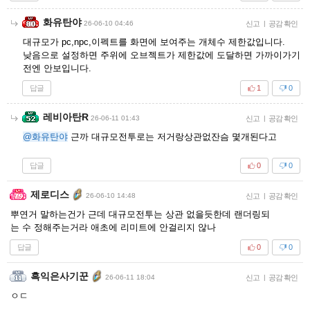
화유탄야
26-06-10 04:46
신고
|
공감 확인
대규모가 pc,npc,이펙트를 화면에 보여주는 개체수 제한값입니다.
낮음으로 설정하면 주위에 오브젝트가 제한값에 도달하면 가까이가기
전엔 안보입니다.
답글
1
0
레비아탄R
26-06-11 01:43
신고
|
공감 확인
@화유탄야
근까 대규모전투로는 저거랑상관없잔슴 몇개된다고
답글
0
0
제로디스
26-06-10 14:48
신고
|
공감 확인
뿌연거 말하는건가 근데 대규모전투는 상관 없을듯한데 랜더링되
는 수 정해주는거라 애초에 리미트에 안걸리지 않나
답글
0
0
흑익은사기꾼
26-06-11 18:04
신고
|
공감 확인
ㅇㄷ