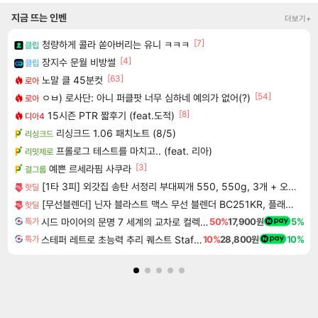
지금 뜨는 인벤
더보기+
[7]
청량하게 콜라 쏟아버리는 유니 ㅋㅋㅋ
클립
[4]
장지수 문월 비방썰
클립
[63]
노말 클 45분컷
로아
[54]
ㅇㅂ) 로사단: 아니 퍼클팟 너무 심하네 예의가 없어(?)
로아
[8]
15시즌 PTR 짧후기 (feat.도적)
디아4
리싱크드 1.06 패치노트 (8/5)
리싱크드
프롤로그 테스트를 마치고.. (feat. 리아)
리밋제로
[3]
예쁜 르세라핌 사쿠라
걸그룹
[1타 3피] 외갓집 송탄 서정리 부대찌개 550, 550g, 3개 + 오뚜기 라면사리, 110g, 1개, 1세트
핫딜
[무선블렌더] 닌자 블라스트 맥스 무선 블렌더 BC251KR, 플래티넘실버, 1개
핫딜
시드 마이어의 문명 7 세계의 교차로 컬렉션 Sid Meier's Civilization VII Crossroads of the World Collection DLC
50%
17,900원
5%
특가
스테퍼 레트로 초능력 추리 퀘스트 Staffer Retro A Supernatural Mystery Quest
10%
28,800원
10%
특가