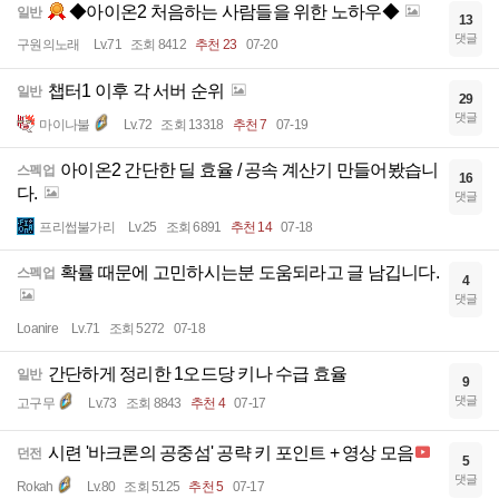
◆아이온2 처음하는 사람들을 위한 노하우◆
일반
13
댓글
구원의노래
Lv.71
조회 8412
추천 23
07-20
챕터1 이후 각 서버 순위
일반
29
댓글
마이나불
Lv.72
조회 13318
추천 7
07-19
아이온2 간단한 딜 효율 / 공속 계산기 만들어봤습니
스펙업
16
다.
댓글
프리썹불가리
Lv.25
조회 6891
추천 14
07-18
확률 때문에 고민하시는분 도움되라고 글 남깁니다.
스펙업
4
댓글
Loanire
Lv.71
조회 5272
07-18
간단하게 정리한 1오드당 키나 수급 효율
일반
9
댓글
고구무
Lv.73
조회 8843
추천 4
07-17
시련 '바크론의 공중섬' 공략 키 포인트 + 영상 모음
던전
5
댓글
Rokah
Lv.80
조회 5125
추천 5
07-17