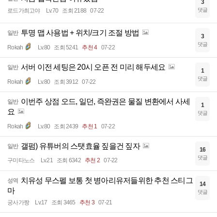
3
댓글
로드가최고야
Lv.70
조회 2188
07-22
투명 맵 사용법 + 위치/크기 조절 방법
일반
3
댓글
Rokah
Lv.80
조회 5241
추천 4
07-22
서버 이전 세팅은 20시 오픈 전 미리 해두세요
일반
1
댓글
Rokah
Lv.80
조회 3912
07-22
이번주 상점 오드, 일던, 즉완권은 물질 변환에서 사세
일반
1
요
댓글
Rokah
Lv.80
조회 2439
추천 1
07-22
갤펌) 유튜버의 스탯효율 짚을건 짚자
일반
16
댓글
구미타노스
Lv.21
조회 6342
추천 2
07-22
치유성 무스펠 보통 첫 병아리유저들위한 추천 스티그
성역
14
마
댓글
궁사가짱
Lv.17
조회 3465
추천 3
07-21