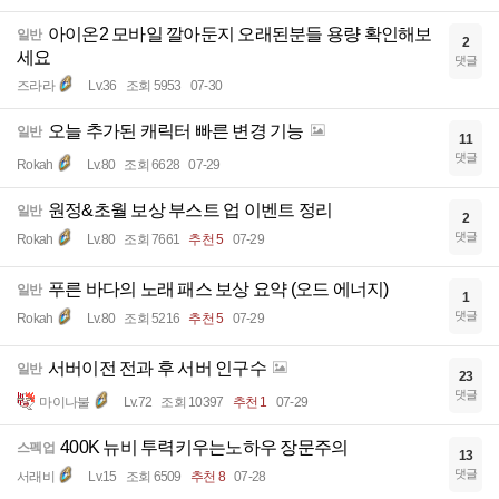
아이온2 모바일 깔아둔지 오래된분들 용량 확인해보
일반
2
세요
댓글
즈라라
Lv.36
조회 5953
07-30
오늘 추가된 캐릭터 빠른 변경 기능
일반
11
댓글
Rokah
Lv.80
조회 6628
07-29
원정&초월 보상 부스트 업 이벤트 정리
일반
2
댓글
Rokah
Lv.80
조회 7661
추천 5
07-29
푸른 바다의 노래 패스 보상 요약 (오드 에너지)
일반
1
댓글
Rokah
Lv.80
조회 5216
추천 5
07-29
서버이전 전과 후 서버 인구수
일반
23
댓글
마이나불
Lv.72
조회 10397
추천 1
07-29
400K 뉴비 투력키우는노하우 장문주의
스펙업
13
댓글
서래비
Lv.15
조회 6509
추천 8
07-28