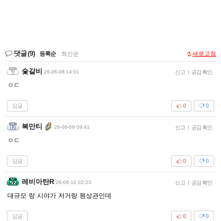
댓글
(9)
등록순
|
최신순
새로고침
숯갈비
26-06-08 14:01
신고
|
공감 확인
ㅇㄷ
답글
0
0
복만티
26-06-09 09:41
신고
|
공감 확인
ㅇㄷ
답글
0
0
레비아탄R
26-06-10 02:23
신고
|
공감 확인
대규모 랑 시야가 저거랑 뭔상관인데
답글
0
0