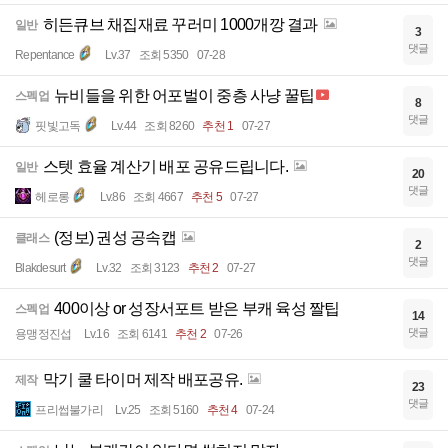
히든큐브 채집재료 꾸러미 1000개깡 결과
일반
3
댓글
Repentance
Lv.37
조회 5350
07-28
뉴비들을 위한 어포벌이 중층 사냥 꿀팁
스펙업
8
댓글
핏빛고독
Lv.44
조회 8260
추천 1
07-27
스텟 효율 계산기 배포 공유드립니다.
일반
20
댓글
헤로롱
Lv.86
조회 4667
추천 5
07-27
(정보) 권성 공속캡
클래스
2
댓글
Blakdesurt
Lv.32
조회 3123
추천 2
07-27
400이상 or 성장서포트 받은 부캐 육성 짤팁
스펙업
14
댓글
용맹정진섭
Lv.16
조회 6141
추천 2
07-26
막기 쿨 타이머 제작 배포공유.
제작
23
댓글
프리썹불가리
Lv.25
조회 5160
추천 4
07-24