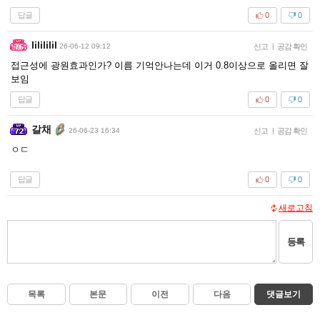
답글
0
0
Iilililil
26-06-12 09:12
신고
|
공감 확인
접근성에 광원효과인가? 이름 기억안나는데 이거 0.8이상으로 올리면 잘
보임
답글
0
0
갈채
26-06-23 16:34
신고
|
공감 확인
ㅇㄷ
답글
0
0
새로고침
등록
목록
본문
이전
다음
댓글보기