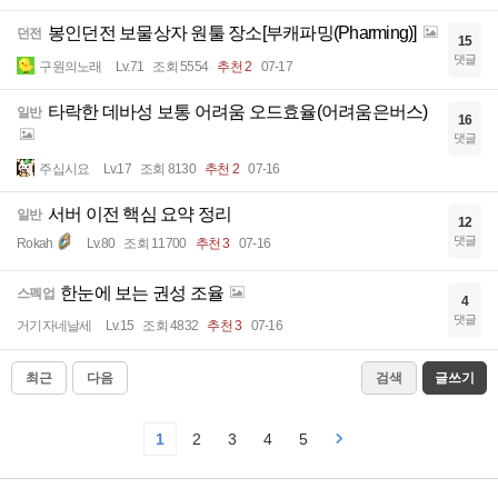
봉인던전 보물상자 원툴 장소[부캐파밍(Pharming)]
던전
15
댓글
구원의노래
Lv.71
조회 5554
추천 2
07-17
타락한 데바성 보통 어려움 오드효율(어려움은버스)
일반
16
댓글
주십시요
Lv.17
조회 8130
추천 2
07-16
서버 이전 핵심 요약 정리
일반
12
댓글
Rokah
Lv.80
조회 11700
추천 3
07-16
한눈에 보는 권성 조율
스펙업
4
댓글
거기자네날세
Lv.15
조회 4832
추천 3
07-16
최근
다음
검색
글쓰기
1
2
3
4
5