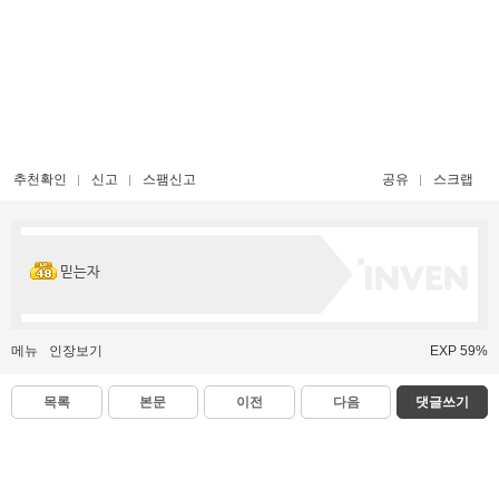
추천확인
신고
스팸신고
공유
스크랩
믿는자
메뉴
인장보기
EXP 59%
목록
본문
이전
다음
댓글쓰기