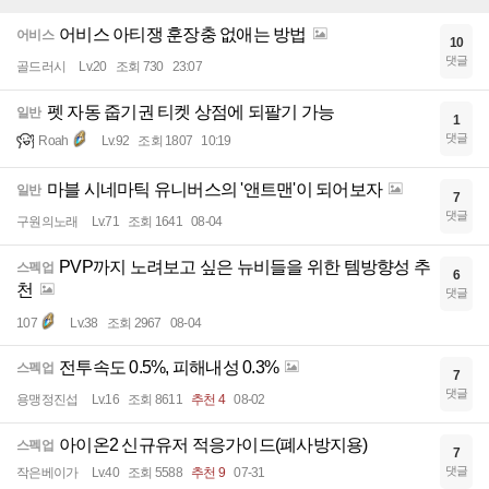
어비스 아티쟁 훈장충 없애는 방법
어비스
10
댓글
골드러시
Lv.20
조회 730
23:07
펫 자동 줍기권 티켓 상점에 되팔기 가능
일반
1
댓글
Roah
Lv.92
조회 1807
10:19
마블 시네마틱 유니버스의 '앤트맨'이 되어보자
일반
7
댓글
구원의노래
Lv.71
조회 1641
08-04
PVP까지 노려보고 싶은 뉴비들을 위한 템방향성 추
스펙업
6
천
댓글
107
Lv.38
조회 2967
08-04
전투속도 0.5%, 피해내성 0.3%
스펙업
7
댓글
용맹정진섭
Lv.16
조회 8611
추천 4
08-02
아이온2 신규유저 적응가이드(폐사방지용)
스펙업
7
댓글
작은베이가
Lv.40
조회 5588
추천 9
07-31