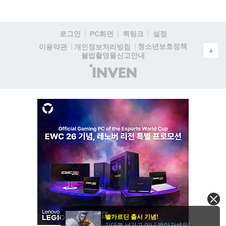
로그인
PC화면
퀵링크
설정
청소년보호정책
이용약관
개인정보처리방침
▲
불법촬영물신고안내
(주)
인
벤
벨가르딘 출시 기념!
기대평 남기고 이니 받아가세요!