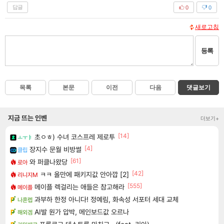
답글
0
0
새로고침
등록
목록
본문
이전
다음
댓글보기
지금 뜨는 인벤
더보기+
[14]
초ㅇㅎ) 수녀 코스프레 제로투
ㅗㅜㅑ
[4]
장지수 문월 비방썰
클립
[61]
와 퍼클나왔당
로아
[42]
ㅋㅋ 올만에 패키지값 안아깝 [2]
리니지M
[555]
메이플 렉걸리는 애들은 참고해라
메이플
과부하 한정 아니다! 정예림, 화속성 서포터 세대 교체
나혼렙
AI발 원가 압박, 메인보드값 오르나
해외겜