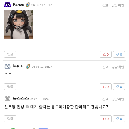
Fanza
26-06-11 15:17
신고
|
공감 확인
답글
0
0
복만티
26-06-11 15:24
신고
|
공감 확인
ㅇㄷ
답글
0
0
웅스스스
26-06-11 15:49
신고
|
공감 확인
신호등 완성 후 대기 할때는 동그라미장판 안피해도 괜찮나요?
답글
0
0