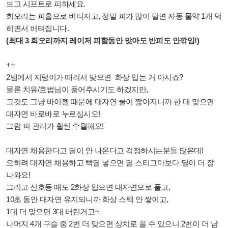
보고 시프트로 피하세요.
회오리는 피흡으로 버텨지고, 정말 피가 많이 달면 자동 물약 1개 먹
히면서 버텨집니다.
(최대 3 회오리까지 레이저 피할동안 맞아도 반피도 안깎임!)
++
2넴에서 지렁이가 때려서 맞으면 화상 입는 거 아시죠?
물론 치유/호법님이 풀어주시기도 하겠지만,
그것도 그냥 바이젤 때문에 대자연 쿨이 짧아지니까 한 대 맞으면
대자연 바로바로 누르십시오!
그럼 피 관리가 훨씬 수월해요!
대자연 채용한다고 딜이 안 나온다고 걱정하시는분들 많은데!
오히려 대자연 채용하고 빡딜 넣으면 딜 스티그마보다 딜이 더 잘
나와요!
그리고 신호등 때도 2화상 입으면 대자연으로 풀고,
10초 동안 대자연 유지되니까 화상 스텍 안 쌓이고,
1대 더 맞으면 3대 버틴거고~
나머지 4개 구슬 중 2번 더 맞으면 상치로 풀 수 있으니 2번이 더 남