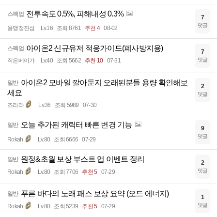
전투속도 0.5%, 피해내성 0.3%
스펙업
7
댓글
용맹정진섭
Lv.16
조회 8761
추천 4
08-02
아이온2 신규유저 적응가이드(폐사방지용)
스펙업
7
댓글
작은베이가
Lv.40
조회 5662
추천 10
07-31
아이온2 모바일 깔아둔지 오래된분들 용량 확인해보
일반
2
세요
댓글
즈라라
Lv.36
조회 5989
07-30
오늘 추가된 캐릭터 빠른 변경 기능
일반
9
댓글
Rokah
Lv.80
조회 6666
07-29
원정&초월 보상 부스트 업 이벤트 정리
일반
2
댓글
Rokah
Lv.80
조회 7706
추천 5
07-29
푸른 바다의 노래 패스 보상 요약 (오드 에너지)
일반
1
댓글
Rokah
Lv.80
조회 5239
추천 5
07-29