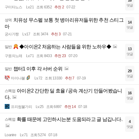
16
댓글
구미타노스
Lv.21
조회 6352
추천 2
07-22
치유성 무스펠 보통 첫 병아리유저들위한 추천 스티그
성역
14
마
댓글
궁사가짱
Lv.17
조회 3474
추천 3
07-21
◆아이온2 처음하는 사람들을 위한 노하우◆
일반
13
댓글
구원의노래
Lv.71
조회 8433
추천 23
07-20
챕터1 이후 각 서버 순위
일반
29
댓글
마이나불
Lv.72
조회 13330
추천 7
07-19
아이온2 간단한 딜 효율 / 공속 계산기 만들어봤습니
스펙업
16
다.
댓글
프리썹불가리
Lv.25
조회 6897
추천 14
07-18
확률 때문에 고민하시는분 도움되라고 글 남깁니다.
스펙업
4
댓글
Loanire
Lv.71
조회 5274
07-18