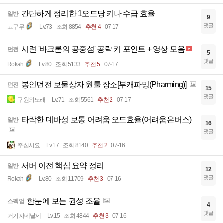
간단하게 정리한 1오드당 키나 수급 효율
일반
9
댓글
고구무
Lv.73
조회 8854
추천 4
07-17
시련 '바크론의 공중섬' 공략 키 포인트 + 영상 모음
던전
5
댓글
Rokah
Lv.80
조회 5133
추천 5
07-17
봉인던전 보물상자 원툴 장소[부캐파밍(Pharming)]
던전
15
댓글
구원의노래
Lv.71
조회 5561
추천 2
07-17
타락한 데바성 보통 어려움 오드효율(어려움은버스)
일반
16
댓글
주십시요
Lv.17
조회 8140
추천 2
07-16
서버 이전 핵심 요약 정리
일반
12
댓글
Rokah
Lv.80
조회 11709
추천 3
07-16
한눈에 보는 권성 조율
스펙업
4
댓글
거기자네날세
Lv.15
조회 4844
추천 3
07-16