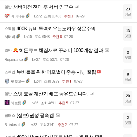
서버이전 전과 후 서버 인구수
일반
23
댓글
마이나불
Lv.72
조회 10433
추천 1
07-29
400K 뉴비 투력키우는노하우 장문주의
스펙업
13
댓글
서래비
Lv.15
조회 6548
추천 8
07-28
히든큐브 채집재료 꾸러미 1000개깡 결과
일반
3
댓글
Repentance
Lv.37
조회 5371
07-28
뉴비들을 위한 어포벌이 중층 사냥 꿀팁
스펙업
8
댓글
핏빛고독
Lv.44
조회 8279
추천 1
07-27
스텟 효율 계산기 배포 공유드립니다.
일반
20
댓글
헤로롱
Lv.86
조회 4691
추천 5
07-27
(정보) 권성 공속캡
클래스
2
댓글
Blakdesurt
Lv.32
조회 3141
추천 2
07-27