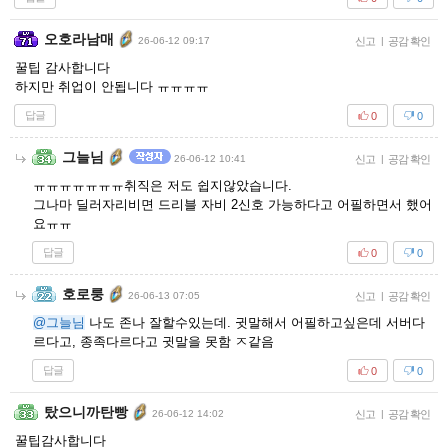
오호라남매
26-06-12 09:17
신고
|
공감 확인
꿀팁 감사합니다
하지만 취업이 안됩니다 ㅠㅠㅠㅠ
답글
0
0
그늘님
26-06-12 10:41
신고
|
공감 확인
ㅠㅠㅠㅠㅠㅠㅠ취직은 저도 쉽지않았습니다.
그나마 딜러자리비면 드리블 자비 2신호 가능하다고 어필하면서 했어
요ㅠㅠ
답글
0
0
호로룽
26-06-13 07:05
신고
|
공감 확인
@그늘님
나도 존나 잘할수있는데. 귓말해서 어필하고싶은데 서버다
르다고, 종족다르다고 귓말을 못함 ㅈ같음
답글
0
0
탔으니까탄빵
26-06-12 14:02
신고
|
공감 확인
꿀팁감사합니다