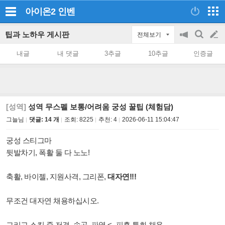
아이온2
인벤
팁과 노하우 게시판
전체보기
공
검
글
지
색
내글
내 댓글
3추글
10추글
인증글
on/off
쓰
기
[성역]
성역 무스펠 보통/어려움 궁성 꿀팁 (체험담)
그늘님
댓글: 14 개
조회:
8225
추천:
4
2026-06-11 15:04:47
궁성 스티그마
뒷발차기, 폭활 둘 다 노노!
축활, 바이젤, 지원사격, 그리폰,
대자연!!!
무조건 대자연 채용하십시오.
그리고 스킬 중 저격, 송곳, 파열 <- 피흡 특화 채용