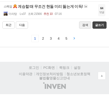
계승할 때 무조건 현돌 미리 뚫는게 이득!
스펙업
64
댓글
마라탕
Lv.37
조회 21566
추천 10
07-16
최근
다음
검색
글쓰기
1
2
3
4
5
로그인
PC화면
퀵링크
설정
청소년보호정책
이용약관
개인정보처리방침
▲
불법촬영물신고안내
(주)
인
벤