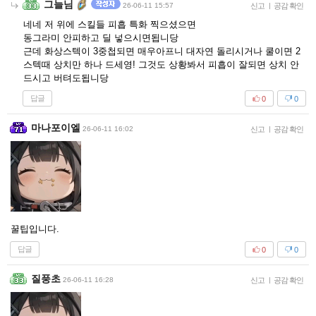
그늘님
26-06-11 15:57
신고
|
공감 확인
네네 저 위에 스킬들 피흡 특화 찍으셨으면
동그라미 안피하고 딜 넣으시면됩니당
근데 화상스텍이 3중첩되면 매우아프니 대자연 돌리시거나 쿨이면 2
스텍때 상치만 하나 드세영! 그것도 상황봐서 피흡이 잘되면 상치 안
드시고 버텨도됩니당
답글
0
0
마나포이엘
26-06-11 16:02
신고
|
공감 확인
꿀팁입니다.
답글
0
0
질풍초
26-06-11 16:28
신고
|
공감 확인