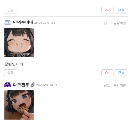
답글
0
0
만덕수비대
26-06-19 07:58
신고
|
공감 확인
꿀팁입니다.
답글
0
0
다크관우
26-06-22 16:47
신고
|
공감 확인