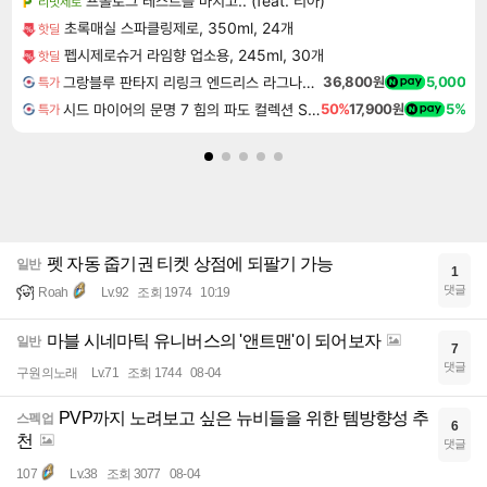
프롤로그 테스트를 마치고.. (feat. 리아)
리밋제로
초록매실 스파클링제로, 350ml, 24개
핫딜
펩시제로슈거 라임향 업소용, 245ml, 30개
핫딜
그랑블루 판타지 리링크 엔드리스 라그나로크 업그레이드 킷 Granblue Fantasy Relink Endless Ragnarok Upgrade Kit DLC
36,800원
5,000
특가
시드 마이어의 문명 7 힘의 파도 컬렉션 Sid Meier's Civilization VII Tides of Power Collection DLC
50%
17,900원
5%
특가
펫 자동 줍기권 티켓 상점에 되팔기 가능
일반
1
댓글
Roah
Lv.92
조회 1974
10:19
마블 시네마틱 유니버스의 '앤트맨'이 되어보자
일반
7
댓글
구원의노래
Lv.71
조회 1744
08-04
PVP까지 노려보고 싶은 뉴비들을 위한 템방향성 추
스펙업
6
천
댓글
107
Lv.38
조회 3077
08-04