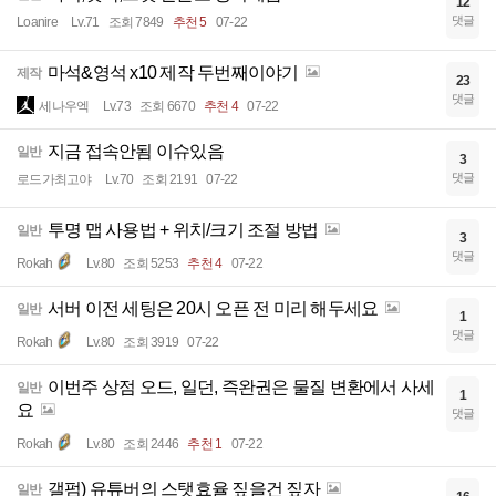
12
댓글
Loanire
Lv.71
조회 7849
추천 5
07-22
마석&영석 x10 제작 두번째이야기
제작
23
댓글
세나우엑
Lv.73
조회 6670
추천 4
07-22
지금 접속안됨 이슈있음
일반
3
댓글
로드가최고야
Lv.70
조회 2191
07-22
투명 맵 사용법 + 위치/크기 조절 방법
일반
3
댓글
Rokah
Lv.80
조회 5253
추천 4
07-22
서버 이전 세팅은 20시 오픈 전 미리 해두세요
일반
1
댓글
Rokah
Lv.80
조회 3919
07-22
이번주 상점 오드, 일던, 즉완권은 물질 변환에서 사세
일반
1
요
댓글
Rokah
Lv.80
조회 2446
추천 1
07-22
갤펌) 유튜버의 스탯효율 짚을건 짚자
일반