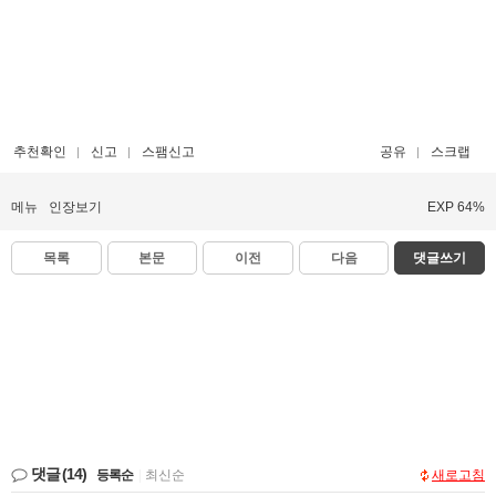
추천확인
신고
스팸신고
공유
스크랩
메뉴
인장보기
EXP 64%
목록
본문
이전
다음
댓글쓰기
댓글
(14)
등록순
|
최신순
새로고침