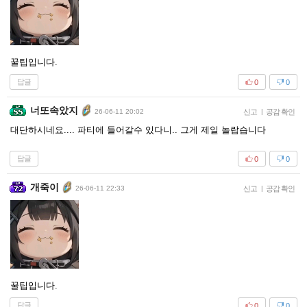
꿀팁입니다.
답글
0
0
너또속았지
26-06-11 20:02
신고
|
공감 확인
대단하시네요.... 파티에 들어갈수 있다니.. 그게 제일 놀랍습니다
답글
0
0
개죽이
26-06-11 22:33
신고
|
공감 확인
꿀팁입니다.
답글
0
0