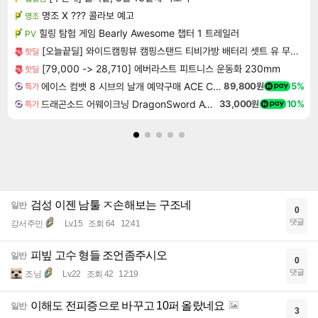
명조 X ??? 콜라보 예고
명조
힐링 탐험 게임 Bearly Awesome 챕터 1 트레일러
PV
[오늘끝딜] 와이드캠핑뷰 캠핑스탠드 티비가방 배터리 셋트 유 무선 QLED 81cm(32인치) FHD 스마트 TV 화이트에디션
핫딜
[79,000 -> 28,710] 에버라스트 피트니스 운동화 230mm
핫딜
에이스 컴뱃 8 시브의 날개 예약구매 ACE COMBAT 8 WINGS OF THEVE
89,800원
5%
특가
드래곤소드 어웨이크닝 DragonSword Awakening
33,000원
10%
특가
검성 이젠 남툴 ㅈ손해보는 구조네
일반
0
댓글
강서주민
Lv.15
조회 64
12:41
피빞 고수 형들 조언좀주시오
일반
0
댓글
조닝
Lv.22
조회 42
12:19
이해도 전피증으로 바꾸고 10퍼 올랐네요
일반
3