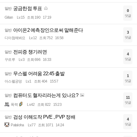
궁금한점 투표
일반
0
댓글
Gilian
Lv.15
조회 190
17:19
아이온2 예측장인으로써 말해준다
일반
3
댓글
디아첨해봐요
Lv.12
조회 752
16:58
전피증 챙기려면
일반
4
댓글
꾸르루
Lv.3
조회 696
16:33
무스펠 어려움 22:45 출발
일반
1
댓글
아스펠궁덩
Lv.1
조회 404
15:57
컴퓨터도 혈자리라는게 있나요?
일반
11
댓글
폭력
Lv.42
조회 822
15:23
검성 이해도작 PVE , PVP 정배
일반
4
댓글
Pataloha
Lv.77
조회 1071
14:24