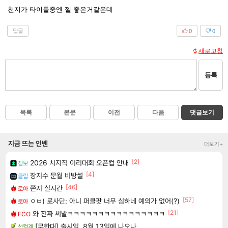
천지가 타이틀중엔 젤 좋은거같은데
답글
0
0
새로고침
등록
목록
본문
이전
다음
댓글보기
지금 뜨는 인벤
더보기+
[2]
2026 치지직 이리대회 오픈컵 안내
정보
[4]
장지수 문월 비방썰
클립
[46]
쫀지 실시간
로아
[57]
ㅇㅂ) 로사단: 아니 퍼클팟 너무 심하네 예의가 없어(?)
로아
[21]
와 진짜 씨발ㅋㅋㅋㅋㅋㅋㅋㅋㅋㅋㅋㅋㅋㅋㅋㅋ
FCO
[무한대] 출시일, 8월 13일에 나오나
섭컬겜