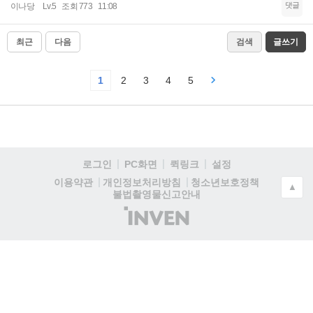
댓글
이나당
Lv.5
조회 773
11:08
최근
다음
검색
글쓰기
1
2
3
4
5
로그인
PC화면
퀵링크
설정
청소년보호정책
이용약관
개인정보처리방침
▲
불법촬영물신고안내
(주)
인
벤