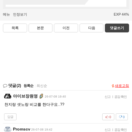
메뉴
인장보기
EXP 44%
목록
본문
이전
다음
댓글쓰기
댓글
(2)
등록순
|
최신순
새로고침
아이브장원영
26-07-08 19:40
신고
|
공감 확인
천지랑 샛노랑 비교를 한다구요..??
답글
0
0
Promscv
26-07-08 19:42
신고
|
공감 확인