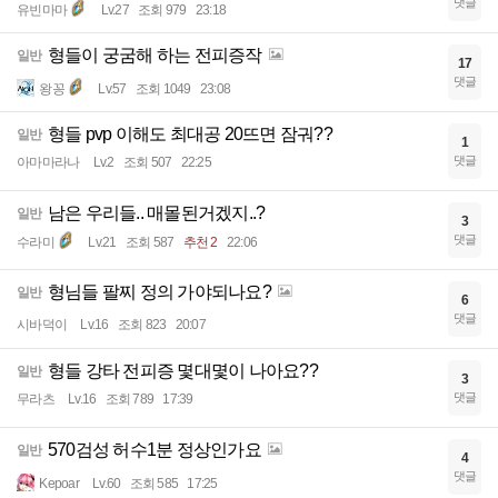
댓글
유빈마마
Lv.27
조회 979
23:18
형들이 궁굼해 하는 전피증작
일반
17
댓글
왕꽁
Lv.57
조회 1049
23:08
형들 pvp 이해도 최대공 20뜨면 잠궈??
일반
1
댓글
아마마라나
Lv.2
조회 507
22:25
남은 우리들.. 매몰된거겠지..?
일반
3
댓글
수라미
Lv.21
조회 587
추천 2
22:06
형님들 팔찌 정의 가야되나요?
일반
6
댓글
시바덕이
Lv.16
조회 823
20:07
형들 강타 전피증 몇대몇이 나아요??
일반
3
댓글
무라츠
Lv.16
조회 789
17:39
570검성 허수1분 정상인가요
일반
4
댓글
Kepoar
Lv.60
조회 585
17:25