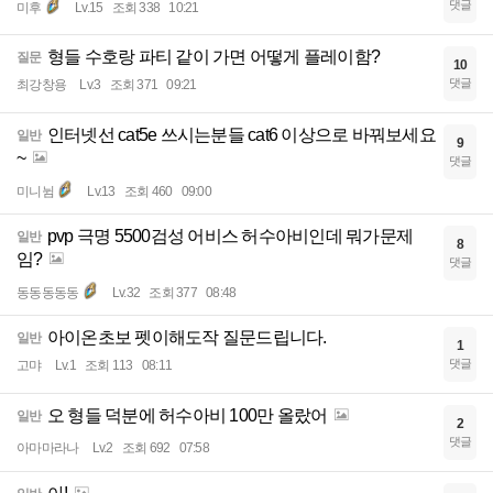
댓글
미후
Lv.15
조회 338
10:21
형들 수호랑 파티 같이 가면 어떻게 플레이함?
질문
10
댓글
최강창용
Lv.3
조회 371
09:21
인터넷선 cat5e 쓰시는분들 cat6 이상으로 바꿔보세요
일반
9
~
댓글
미니뉨
Lv.13
조회 460
09:00
pvp 극명 5500검성 어비스 허수아비인데 뭐가문제
일반
8
임?
댓글
동동동동동
Lv.32
조회 377
08:48
아이온초보 펫이해도작 질문드립니다.
일반
1
댓글
고먀
Lv.1
조회 113
08:11
오 형들 덕분에 허수아비 100만 올랐어
일반
2
댓글
아마마라나
Lv.2
조회 692
07:58