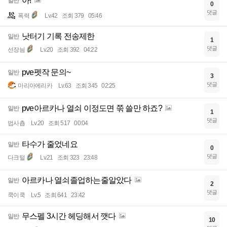
아!
일반
0
댓글
폭력
Lv.42
조회 379
05:46
낫터기 기록 전송제한
일반
1
댓글
선장늼
Lv.20
조회 392
04:22
pve펫작 문의~
일반
3
댓글
마리아에리카
Lv.63
조회 345
02:25
pve아르카나 열쇠 이정도면 쭊 쓸만 하죠?
일반
1
댓글
법사춉
Lv.20
조회 517
00:04
타수가 줄었네요
일반
0
댓글
다크털
Lv.21
조회 323
23:48
아르카나 열쇠졸업하는줄알았다
일반
2
댓글
쿡이쿡
Lv.5
조회 641
23:42
무스펠 3시간 헤딩해서 깻다
일반
10