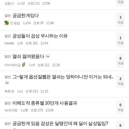
댓글
강동시
Lv.32
조회 211
12:09
궁금한게있다
일반
3
댓글
민숑킴
Lv.14
조회 97
11:46
궁성들이 검성 무시하는 이유
일반
1
댓글
Uaada
Lv.5
조회 161
11:44
열쇠 낋여왔음다
일반
8
댓글
이비하러감
Lv.9
조회 211
11:26
그~렇게 옵션잘뽑은 열쇠는 망하더니만 이거는 되네..
일반
2
댓글
복회장
Lv.1
조회 215
11:13
이해도작 종류별 10만개 사용결과
일반
0
댓글
늑대아랑
Lv.36
조회 275
11:08
궁금한게 있음 검성은 딜탱인데 왜 딜이 살성밑임?
일반
6