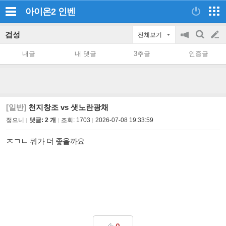
아이온2
인벤
검성
전체보기
공
검
글
지
색
내글
내 댓글
3추글
인증글
on/off
쓰
기
[일반]
천지창조 vs 샛노란광채
정으니
댓글: 2 개
조회:
1703
2026-07-08 19:33:59
ㅈㄱㄴ 뭐가 더 좋을까요