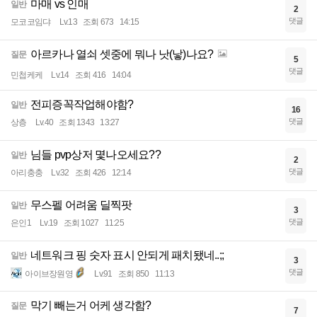
마매 vs 인매
일반
2
댓글
모코코임댜
Lv.13
조회 673
14:15
아르카나 열쇠 셋중에 뭐나 낫(낳)나요?
질문
5
댓글
민첩케케
Lv.14
조회 416
14:04
전피증꼭작업해야함?
일반
16
댓글
상층
Lv.40
조회 1343
13:27
님들 pvp상저 몇나오세요??
일반
2
댓글
아리충충
Lv.32
조회 426
12:14
무스펠 어려움 딜찍팟
일반
3
댓글
은인1
Lv.19
조회 1027
11:25
네트워크 핑 숫자 표시 안되게 패치됐네..;;
일반
3
댓글
아이브장원영
Lv.91
조회 850
11:13
막기 빼는거 어케 생각함?
질문
7