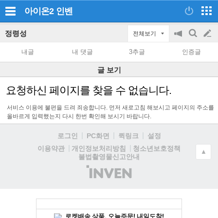
아이온2
인벤
정령성
전체보기
공
검
글
지
색
내글
내 댓글
3추글
인증글
on/off
쓰
글 보기
기
요청하신 페이지를 찾을 수 없습니다.
서비스 이용에 불편을 드려 죄송합니다. 먼저 새로고침 해보시고 페이지의 주소를
올바르게 입력했는지 다시 한번 확인해 보시기 바랍니다.
로그인
PC화면
퀵링크
설정
청소년보호정책
이용약관
개인정보처리방침
▲
불법촬영물신고안내
(주)
인
벤