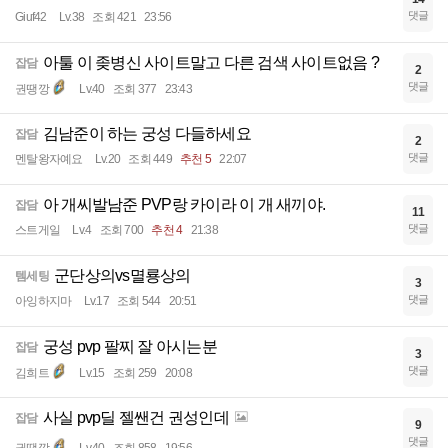
댓글
Giuf42
Lv.38
조회 421
23:56
아툴 이 좆병신 사이트말고 다른 검색 사이트없음 ?
잡담
2
댓글
권땡깡
Lv.40
조회 377
23:43
김남준이 하는 궁성 다들하세요
잡담
2
댓글
멘탈왕자예요
Lv.20
조회 449
추천 5
22:07
아 개씨발남준 PVP랑 카이라 이 개 새끼야.
잡담
11
댓글
스트게일
Lv.4
조회 700
추천 4
21:38
군단상의vs멸룡상의
템세팅
3
댓글
아잉하지마
Lv.17
조회 544
20:51
궁성 pvp 팔찌 잘 아시는분
잡담
3
댓글
김희트
Lv.15
조회 259
20:08
사실 pvp딜 젤쌘건 권성인데
잡담
9
댓글