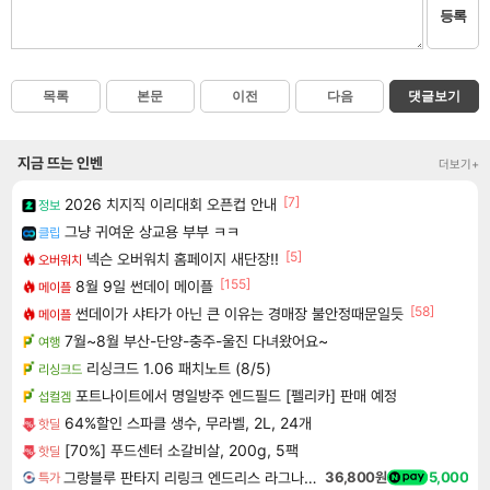
등록
목록
본문
이전
다음
댓글보기
지금 뜨는 인벤
더보기+
[7]
2026 치지직 이리대회 오픈컵 안내
정보
그냥 귀여운 상교용 부부 ㅋㅋ
클립
[5]
넥슨 오버워치 홈페이지 새단장!!
오버워치
[155]
8월 9일 썬데이 메이플
메이플
[58]
썬데이가 샤타가 아닌 큰 이유는 경매장 불안정때문일듯
메이플
7월~8월 부산-단양-충주-울진 다녀왔어요~
여행
리싱크드 1.06 패치노트 (8/5)
리싱크드
포트나이트에서 명일방주 엔드필드 [펠리카] 판매 예정
섭컬겜
64%할인 스파클 생수, 무라벨, 2L, 24개
핫딜
[70%] 푸드센터 소갈비살, 200g, 5팩
핫딜
그랑블루 판타지 리링크 엔드리스 라그나로크 업그레이드 킷 Granblue Fantasy Relink Endless Ragnarok Upgrade Kit DLC
36,800원
5,000
특가