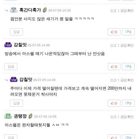
훅간다훅가
26-07-06 10:33
신고
|
공감 확인
겜안분 사지도 않은 새기가 뭔 말을 ㅋㅋㅋㅋㅋ
답글
0
0
감칠맛
26-07-05 14:48
신고
|
공감 확인
방송에서 아스펠 얘기 나온적있잖아 그때부터 난 안삿음
답글
0
0
감칠맛
26-07-05 14:49
신고
|
공감 확인
주마다 이제 가격 떨어질텐데 가격보고 계속 떨어지면 200만까지 내
려오면 못채운거 싹사야지
답글
0
0
권땡깡
26-07-05 14:50
신고
|
공감 확인
아스펠은 완자할때됫지뭘 ㅅㅂ ㅋㅋ
답글
1
0