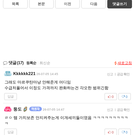
목록
본문
이전
다음
댓글쓰기
댓글
(17)
등록순
|
최신순
새로고침
Kkkkkk221
26-07-05 14:45
신고
|
공감 확인
그래도 마르쿠탄마냥 안해준게 어디임
수급처풀어서 이정도 가격까지 완화하는건 각오한 범위긴함
답글
0
0
둥도
26-07-05 14:47
신고
|
공감 확인
ㄹㅇ 템 가치보존 안지켜주는게 이개세끼들이였음 ㅋㅋㅋㅋㅋㅋㅋㅋㅋ
ㅋ
답글
0
0