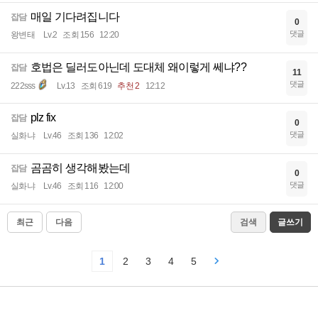
매일 기다려집니다
잡담
0
댓글
왕변태
Lv.2
조회 156
12:20
호법은 딜러도아닌데 도대체 왜이렇게 쎄냐??
잡담
11
댓글
222sss
Lv.13
조회 619
추천 2
12:12
plz fix
잡담
0
댓글
실화냐
Lv.46
조회 136
12:02
곰곰히 생각해봤는데
잡담
0
댓글
실화냐
Lv.46
조회 116
12:00
최근
다음
검색
글쓰기
1
2
3
4
5