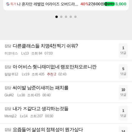
나 혼자만 레벨업 어라이즈 오버드라이브 Solo Leveling Arise
40%
27,600원
3,000
특가
다른클래스들 치명4천찍기 쉬워?
잡담
1
댓글
히코데스
Lv.13
조회 84
07:03
아 어비스 줫나재미없네 랭포만처오르니깐
잡담
5
댓글
랄랄루12
Lv.19
조회 435
추천 2
02:43
씨이발 남준이새끼는 패치를
잡담
10
댓글
Giuf42
Lv.38
조회 435
00:40
내가 ㅈ같다고 생각하는것들
잡담
1
댓글
Msnsj12
Lv.14
조회 207
00:30
요즘들어 살성의 정체성이 뭔가싶다
잡담
14