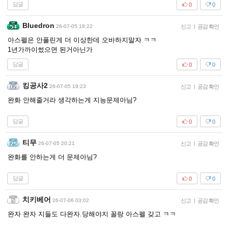
답글
0
0
Bluedron
26-07-05 18:22
신고
|
공감 확인
아스펠은 안풀린게 더 이상한데 오바하지말자 ㅋㅋ
1년가까이썼으면 된거아닌가
답글
0
0
킹공사2
26-07-05 19:23
신고
|
공감 확인
완화 안해줄거라 생각하는게 지능문제아님?
답글
0
0
티무
26-07-05 20:21
신고
|
공감 확인
완화를 안하는게 더 문제아님?
답글
0
0
치키베어
26-07-06 03:02
신고
|
공감 확인
완자 완자 지들도 다완자.당해야지 꼴랑 아스펠 갖고 ㅋㅋ