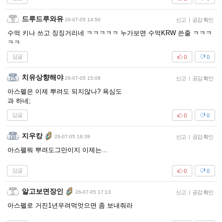
드루드루와유
26-07-05 14:50
신고
|
공감 확인
수억 키나 쓰고 징징거리네 ㅋㅋㅋㅋㅋ 누가보면 수억KRW 쓴줄 ㅋㅋㅋ
ㅋㅋ
답글
0
0
치유상향해야
26-07-05 15:08
신고
|
공감 확인
아스펠은 이제 뿌려도 되지않나? 욕심도
과 하네;
답글
0
0
지우캉
26-07-05 16:39
신고
|
공감 확인
아스펠뭐 뿌려도그만이지 이제는...
답글
0
0
알고보면장인
26-07-05 17:13
신고
|
공감 확인
아스펠로 거진1년우려먹엇으면 좀 보내줘라