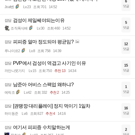
6
댓글
Joat벤
Lv.23
조회 701
14:52
검성이 제일쎄야되는이유
잡담
5
댓글
조직폭식배
Lv.30
조회 460
14:52
피피증 얼마 정도되야 평균임?
잡담
12
댓글
루나미르2
Lv.8
조회 758
14:39
PVP에서 검성이 역겹고 사기인 이유
잡담
15
댓글
까만나뭇가지
Lv.15
조회 750
추천 13
14:34
남준아 어비스 스팩업 왜하냐?
잡담
1
댓글
에릭조
Lv.42
조회 332
추천 2
14:25
[권땡깡 대리플레이] 정지 먹이기 1일차
잡담
16
댓글
하이동준
Lv.6
조회 827
추천 4
14:16
여기서 피피증 수치말하는게
잡담
2
댓글