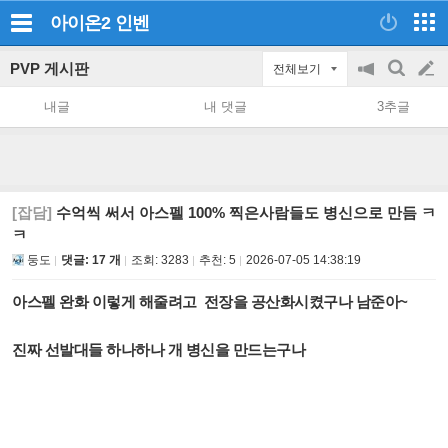
아이온2
인벤
PVP 게시판
전체보기
공
검
글
지
색
내글
내 댓글
3추글
on/off
쓰
기
[잡담]
수억씩 써서 아스펠 100% 찍은사람들도 병신으로 만듬 ㅋ
ㅋ
둥도
댓글: 17 개
조회:
3283
추천:
5
2026-07-05 14:38:19
아스펠 완화 이렇게 해줄려고 전장을 공산화시켰구나 남준아~
진짜 선발대들 하나하나 개 병신을 만드는구나