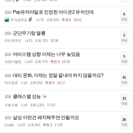
권땡깡
Lv.40
조회 858
19:56
Pvp유저야말로 진정한 아이온2 유저인데
잡담
6
댓글
무과금부심
Lv.70
조회 553
추천 4
18:43
군단무기랑 멸룡
잡담
2
댓글
히히호호우
Lv.15
조회 315
18:36
어비스템 상향 이제는 너무 늦었음
잡담
5
댓글
귀찮아별명
Lv.20
조회 573
추천 3
18:34
대리 문화, 이제는 정말 끝내야 하지 않을까요?
잡담
41
댓글
하이동준
Lv.6
조회 653
추천 3
18:12
클래스별 성능
잡담
33
댓글
수붕수붕
Lv.4
조회 1201
17:29
살성 이런건 패치해주면 안될까요
잡담
26
댓글
Caojin
Lv.33
조회 481
추천 1
17:09