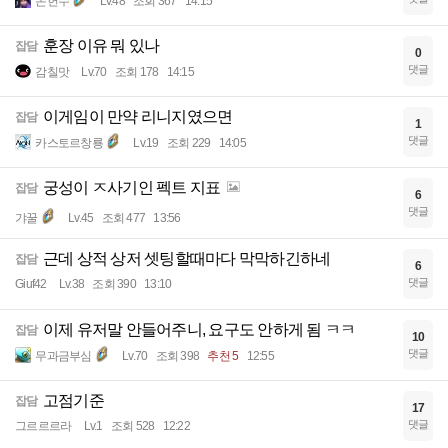
몬헌수
Lv.48
조회 367
14:15
훈장 이유 뭐 있나
잡담
0
댓글
감칠맛
Lv.70
조회 178
14:15
이게임이 만약 리니지였으면
잡담
1
댓글
카스토르창룡
Lv.19
조회 229
14:05
궁성이 ㅈ사기인 펙트 지표
잡담
6
댓글
갸꿀
Lv.45
조회 477
13:56
근데 상적 상저 셋팅할때마다 막막하긴하네
잡담
6
댓글
Giuf42
Lv.38
조회 390
13:10
이제 유저말 안들어주니, 요구도 안하게 됨 ㅋㅋ
잡담
10
댓글
무과금부심
Lv.70
조회 398
추천 5
12:55
고점기준
잡담
17
댓글
그르르르라
Lv.1
조회 528
12:22