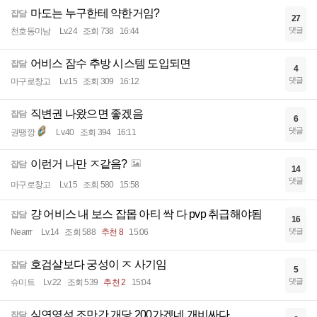
마도는 누구한테 약한거임?
잡담
27
댓글
천호동미남
Lv.24
조회 738
16:44
어비스 잠수 추방 시스템 도입되면
잡담
4
댓글
마구로창고
Lv.15
조회 309
16:12
직변권 나왔으면 좋겠음
잡담
6
댓글
권땡깡
Lv.40
조회 394
16:11
이런거 나만 ㅈ같음?
잡담
14
댓글
마구로창고
Lv.15
조회 580
15:58
걍 어비스 내 보스 잡몹 아티 싹 다 pvp 취급해야됨
잡담
16
댓글
Nearrr
Lv.14
조회 588
추천 8
15:06
호검살보다 궁성이 ㅈ 사기임
잡담
5
댓글
슈미트
Lv.22
조회 539
추천 2
15:04
심연영석 조만간 개당 200가겠네 개비싸다
잡담