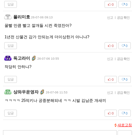
답글
0
0
폴리미호
26-07-06 09:13
신고
|
공감 확인
꿀빨 만큼 빨고 깔개들 시컨 죽였잔아?
1년전 산물건 감가 안되는게 더이상한거 아니냐?
답글
0
0
독고라이
26-07-06 10:55
신고
|
공감 확인
적당히 안하냐?
답글
0
0
샹와우운영자
26-07-06 11:53
신고
|
공감 확인
ㅋㅋㅋㅋ 25억키나 공중분해되네 ㅋㅋ 시발 김남준 개새끼
답글
0
0
새로고침