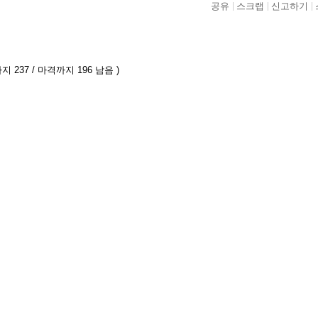
공유
스크랩
신고하기
지 237 / 마격까지 196 남음 )