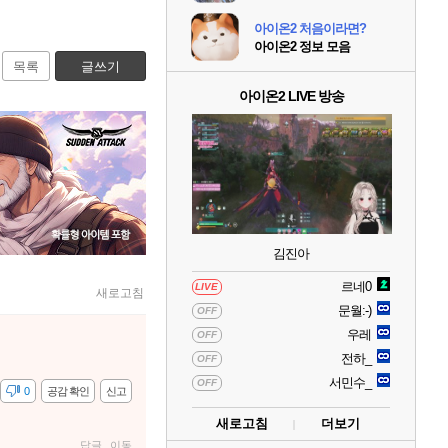
아이온2 처음이라면?
아이온2 정보 모음
목록
글쓰기
아이온2 LIVE 방송
김진아
르네0
LIVE
새로고침
문월:-)
OFF
우레
OFF
전하_
OFF
서민수_
OFF
감
0
공감 확인
신고
새로고침
더보기
답글
이동