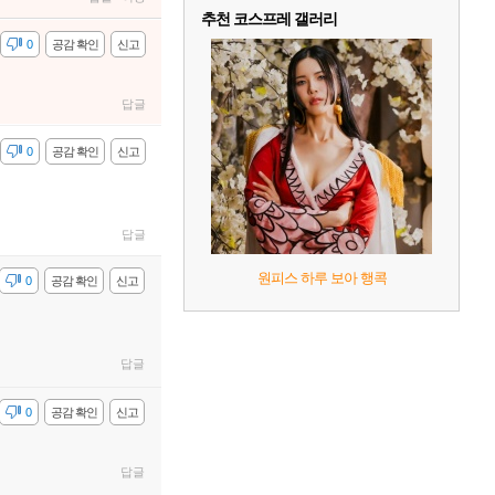
추천 코스프레 갤러리
감
0
공감 확인
신고
답글
감
0
공감 확인
신고
답글
원피스 하루 보아 행콕
감
0
공감 확인
신고
답글
감
0
공감 확인
신고
답글