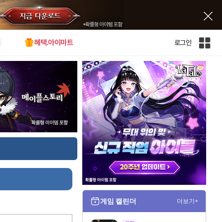
혜택.아이마트
로그인
인
벤
전
체
사
이
트
맵
게임 캘린더
더보기+