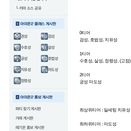
└
커마 소스 공유
아이온2 클래스 게시판
0티어
권성
검성
검성, 호법성, 치유성
수호성
살성
1티어
궁성
호법성
수호성, 살성, 정령성, (고점
치유성
마도성
2티어
정령성
궁성 마도성
아이온2 홍보 게시판
파티 찾기 게시판
최상위티어 : 딜세팅 치유성
거래 게시판
최하위티어 : 마도성
레기온 홍보 게시판