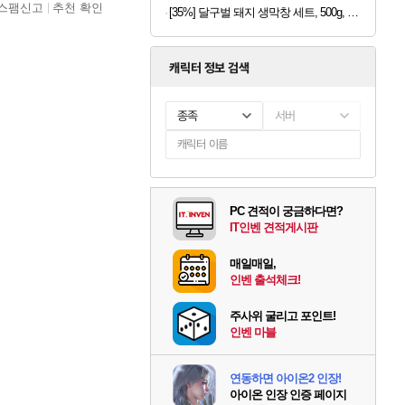
스팸신고
추천 확인
[35%] 달구벌 돼지 생막창 세트, 500g, 2봉
캐릭터 정보 검색
종족
서버
PC 견적이 궁금하다면?
IT인벤 견적게시판
매일매일,
인벤 출석체크!
주사위 굴리고 포인트!
인벤 마블
연동하면 아이온2 인장!
아이온 인장 인증 페이지