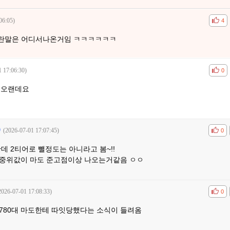
06:05)
공감
비공
4
이란말은 어디서나온거임 ㅋㅋㅋㅋㅋㅋ
1 17:06:30)
공감
비공
0
지 오랜데요
(2026-07-01 17:07:45)
공감
비공
0
데 2티어로 뺄정도는 아니라고 봄~!!
준 중위값이 마도 준고점이상 나오는거같음 ㅇㅇ
2026-07-01 17:08:33)
공감
비공
0
 780대 마도한테 따잇당했다는 소식이 들려옴