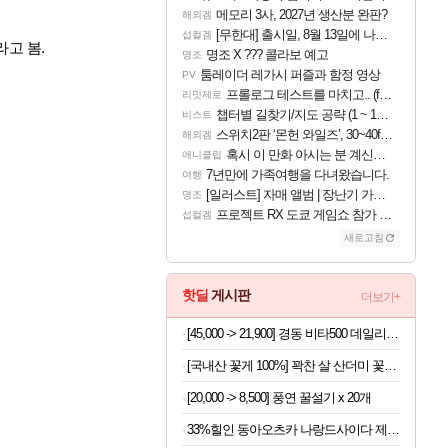
메모리 3사, 2027년 생산분 완판?
해외겜
[무한대] 출시일, 8월 13일에 나오나
섭컬겜
고 봄.
명조 X ??? 콜라보 예고
명조
툼레이더 레가시 퍼즐과 함정 영상
PV
프롤로그 테스트를 마치고.. (feat. 리아)
리밋제로
챕터별 길찾기/지도 공략 (1 ~ 12장)
비스트
스위치2판 ‘몬헌 와일즈’, 30~40fps 목표 추정
해외겜
혹시 이 만화 아시는 분 계신가요
애니클립
7년만에 가족여행을 다녀왔습니다.
여행
[일러스트] 자매 앨범 | 장난기 가득한 오후의 공원 (리메이크판)
명조
프로젝트 RX 도쿄 게임쇼 참가 결정
섭컬겜
새로고침
핫딜
게시판
더보기+
[45,000 -> 21,900] 경동 비타500 데일리스틱 180포
[국내산 꽃게 100%] 꽉찬 살 산더미 꽃게탕
[20,000 -> 8,500] 풍연 꿀설기 x 20개
33%힐인 동아오츠카 나랑드사이다 제로, 오리지널, 345ml, 24개