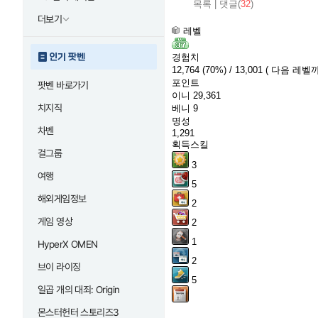
목록
|
댓글(
32
)
더보기
레벨
인기 팟벤
경험치
12,764
(70%)
/ 13,001
( 다음 레벨까
포인트
팟벤 바로가기
이니
29,361
치지직
베니
9
명성
차벤
1,291
획득스킬
걸그룹
3
여행
5
해외게임정보
2
게임 영상
2
1
HyperX OMEN
2
브이 라이징
5
일곱 개의 대죄: Origin
몬스터헌터 스토리즈3