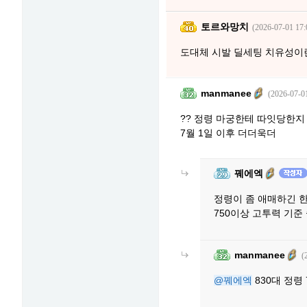
토르와망치
(2026-07-01 17:
도대체 시발 딜세팅 치유성
manmanee
(2026-07-0
?? 정령 마궁한테 따잇당한
7월 1일 이후 더더욱더
꿰에엑
정령이 좀 애매하긴 한
750이상 고투력 기
manmanee
(
@꿰에엑
830대 정령