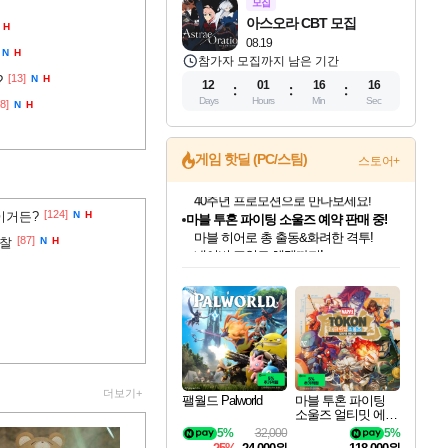
모집
아스오라 CBT 모집
H
08.19
N
H
참가자 모집까지 남은 기간
[13]
?
N
H
12
01
16
15
Days
Hours
Min
Sec
[8]
N
H
게임 핫딜 (PC/스팀)
스토어+
마블 투혼 파이팅 소울즈 예약 판매 중!
[124]
이거든?
N
H
마블 히어로 총 출동&화려한 격투!
[87]
네이버 포인트 혜택까지!
고찰
N
H
인벤게임즈 8월 특별 할인!
드래곤소드: 어웨이크닝 입점!
문명 7 특별 할인!
귀무자: 검의 길 예약 판매 중!
비스트 오브 리인카네이션 정식 출시!
커세어 코브 출시 기념 할인!
더 렐릭 퍼스트 가디언 정식 출시
베데스다 40주년 기념 할인 중!
캡콤 프렌차이즈 할인 진행 중!
캡콤 일부 상품 상시 할인
스타워즈 은하계 레이서
로블록스 기프트 카드 공식 입점
인기 퍼블리셔 모음!
스팀으로 만나는 드래곤소드!
조선&고려 DLC 출시 예정
10% 할인과
게임프릭 신작 IP
해적'섬'을 발전시키자!
설화x하드코어 액션!
베데스다의 명작들을
몬헌, 바하 등 인기 IP를
몬헌 와일즈 & 드래곤즈 도그마2
인벤게임즈에서 10% 추가 적립
Robux를 가장 안전하고
최대 90% 할인가를 만나보세요!
네이버혜택과 함께 만나보세요!
50%할인&추가 적립까지!
이니&베니 혜택까지!
네이버 혜택가와 함께 예약하세요!
할인&네이버혜택으로 만나보세요!
네이버페이 혜택과 만나보세요!
40주년 프로모션으로 만나보세요!
할인가에 만나보세요!
일부 에디션 상시 할인!
혜택으로 예약 판매 중
편안하게 충전하세요
더보기+
팰월드 Palworld
마블 투혼 파이팅
소울즈 얼티밋 에디
션 예약구매 MARV
5%
32,000
5%
EL Tokon Fighting S