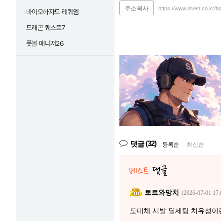
주소복사
https://www.inven.co.kr/b
바이오하자드 레퀴엠
드래곤 퀘스트7
풋볼 매니저26
(32)
댓글
등록순
|
최신순
토르와망치
(2026-07-01 17:
도대체 시발 딜세팅 치유성