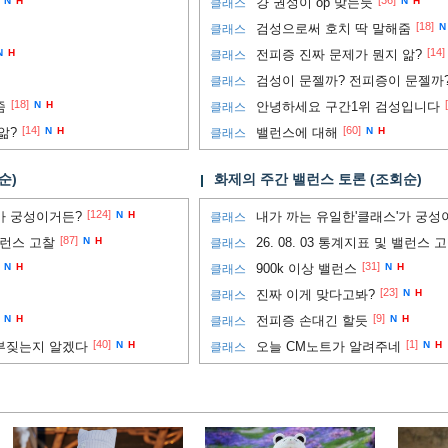
[36]
N
H
걍 권성이 op 맞는듯
N
H
클래스
[18]
검성으로써 호치 딱 말해줌
N
클래스
[14]
N
H
전피증 진짜 문제가 뭔지 앎?
클래스
검성이 문젤까? 전피증이 문젤까
클래스
[18]
줌
N
H
안녕하세요 구간1위 검성입니다
클래스
[14]
[60]
앎?
N
H
밸런스에 대해
N
H
클래스
순)
화제의 주간 밸런스 토론 (조회순)
[124]
가 궁성이거든?
N
H
내가 까는 유일한'클래스'가 궁성
클래스
[87]
 밸런스 고찰
N
H
26. 08. 03 통계지표 및 밸런스 
클래스
[31]
N
H
900k 이상 밸런스
N
H
클래스
[23]
진짜 이게 맞다고봐?
N
H
클래스
[9]
N
H
전피증 손대긴 할듯
N
H
클래스
[40]
[1]
부짖는지 알겠다
N
H
오늘 CM노트가 알려주네
N
H
클래스