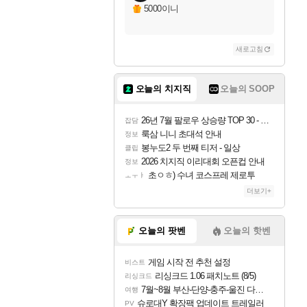
5000이니
새로고침
오늘의 치지직
오늘의 SOOP
26년 7월 팔로우 상승량 TOP 30 - 월간 치지직
잡담
룩삼 니니 초대석 안내
정보
봉누도2 두 번째 티저 - 일상
클립
2026 치지직 이리대회 오픈컵 안내
정보
초ㅇㅎ) 수녀 코스프레 제로투
ㅗㅜㅑ
더보기+
오늘의 팟벤
오늘의 핫벤
게임 시작 전 추천 설정
비스트
리싱크드 1.06 패치노트 (8/5)
리싱크드
7월~8월 부산-단양-충주-울진 다녀왔어요~
여행
슈로대Y 확장팩 업데이트 트레일러
PV