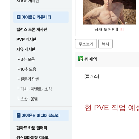
SOOP 게시판
아이온2 커뮤니티
밸런스 토론 게시판
남캐 도저언!!
[1]
PVP 게시판
주소보기
복사
자유 게시판
꿰에엑
└
3추 모음
└
10추 모음
[클래스]
└
질문과 답변
└
패치 · 이벤트 · 소식
└
스샷 · 움짤
현 PVE 직업 
아이온2 미디어 갤러리
팬아트 카툰 갤러리
커스터마이징 갤러리