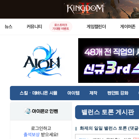
로스트아크
뉴스
커뮤니티
게임캘린더
게이머존
기대평 이벤트
스킬 · 데바니온 시뮬
아이템
제작
펜던트 강화
아이온2 인벤
밸런스 토론 게시판
로그인하고
화제의 일일 밸런스 토론 (댓글
출석보상
받으세요!