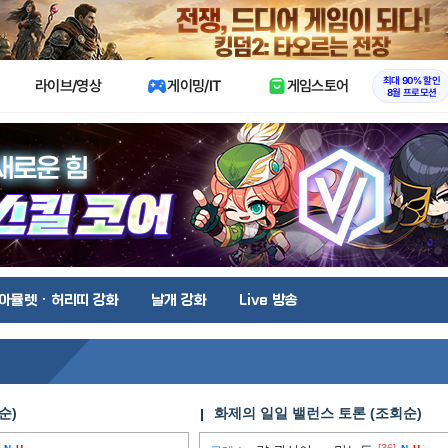
X
최대 90% 할인
라이브/영상
게이밍/IT
게임스토어
8월 프로모션
아뮬렛 · 허리띠 강화
날개 강화
Live 방송
순)
화제의 일일 밸런스 토론 (조회순)