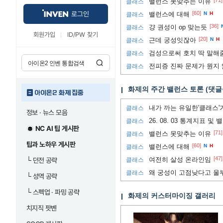
[71]
밸런스 못맞추는 이유
클래스
로그인
[60]
밸런스에 대해
N
H
클래스
[36]
걍 권성이 op 맞는듯
클래스
회원가입
ID/PW 찾기
[20]
근데 궁성잇잖아
N
H
클래스
검성으로써 호치 딱 말해
클래스
전피증 진짜 문제가 뭔지 
클래스
화제의 주간 밸런스 토론 (댓글
아이온2 화제 집중
내가 까는 유일한'클래스'
클래스
정보 · 뉴스 모음
26. 08. 03 통계지표 및
클래스
NC AI 팁 게시판
[71]
밸런스 못맞추는 이유
클래스
팁과 노하우 게시판
[60]
밸런스에 대해
N
H
클래스
[47]
여전히 살성 온라인임
└
던전 공략
클래스
왜 궁성이 고점낮다고 울
클래스
└
성역 공략
└
스펙업 · 파밍 공략
화제의 커스터마이징 갤러리
치지직 팟벤