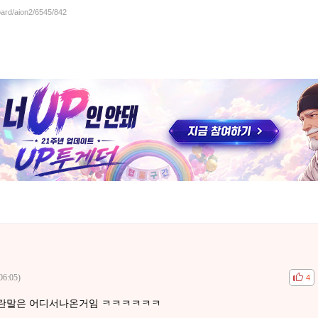
oard/aion2/6545/842
06:05)
공감
비공
4
이란말은 어디서나온거임 ㅋㅋㅋㅋㅋㅋ