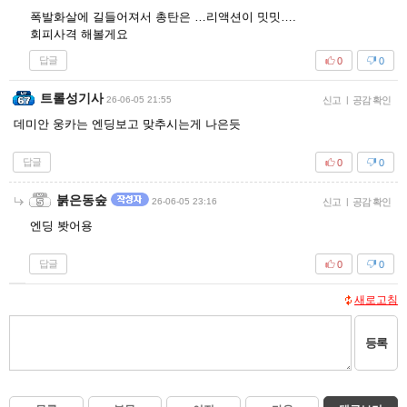
폭발화살에 길들어져서 총탄은 …리액션이 밋밋….
회피사격 해볼게요
답글
0
0
트롤성기사
26-06-05 21:55
신고
|
공감 확인
데미안 웅카는 엔딩보고 맞추시는게 나은듯
답글
0
0
붉은동숲
26-06-05 23:16
신고
|
공감 확인
엔딩 봣어용
답글
0
0
새로고침
등록