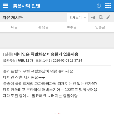
붉은사막
인벤
자유 게시판
전체보기
공
검
글
지
색
내글
내 댓글
10추글
인증글
on/off
쓰
기
[질문]
데미안은 폭발화살 비슷한거 없을까용
붉은동숲
댓글: 11 개
조회:
1442
2026-06-03 13:37:34
클리프할때 무한 폭발화살이 넘넘 좋아서요
데미안 장총 시시해요ㅜㅜ
총중에 클리프처럼 파파파파파팍 쏴재끼는건 없는건가요?
데미안쓰려고 무한화살 어비스기어는 100프로 맞춰놧어용
제대로된 총이 … 필요해요… 터지는 총알이랑