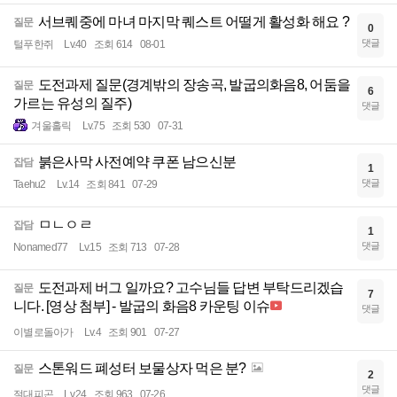
서브퀘중에 마녀 마지막 퀘스트 어떨게 활성화 해요 ?
질문
0
댓글
털푸한쥐
Lv.40
조회 614
08-01
도전과제 질문(경계밖의 장송곡, 발굽의화음8, 어둠을
질문
6
가르는 유성의 질주)
댓글
겨울홀릭
Lv.75
조회 530
07-31
붉은사막 사전예약 쿠폰 남으신분
잡담
1
댓글
Taehu2
Lv.14
조회 841
07-29
ㅁㄴㅇㄹ
잡담
1
댓글
Nonamed77
Lv.15
조회 713
07-28
도전과제 버그 일까요? 고수님들 답변 부탁드리겠습
질문
7
니다. [영상 첨부] - 발굽의 화음8 카운팅 이슈
댓글
이별로돌아가
Lv.4
조회 901
07-27
스톤워드 폐성터 보물상자 먹은 분?
질문
2
댓글
절대피곤
Lv.24
조회 963
07-26