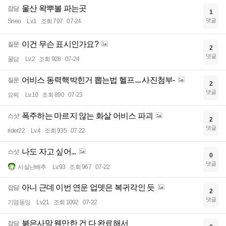
울산 왁뿌볼 파는곳
잡담
1
댓글
Sneo
Lv.1
조회 797
07-24
이건 무슨 표시인가요?
질문
2
댓글
꿀담
Lv.2
조회 928
07-24
어비스 동력핵박힌거 뽑는법 헬프ㅡ사진첨부-
질문
2
댓글
묘찌
Lv.10
조회 890
07-23
폭주하는 마르지 않는 화살 어비스 파괴
스샷
2
댓글
rider22
Lv.4
조회 935
07-22
나도 자고 싶어...
스샷
0
댓글
사실난배추
Lv.93
조회 967
07-22
아니 근데 이번 연운 업뎃은 복귀각인 듯
잡담
2
댓글
기염둥잉
Lv.21
조회 1092
07-22
붉은사막 웬만한 건 다 완료해서
잡담