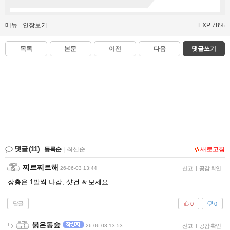
메뉴
인장보기
EXP 78%
목록
본문
이전
다음
댓글쓰기
댓글
(11)
등록순
|
최신순
새로고침
찌르찌르해
26-06-03 13:44
신고
|
공감 확인
장총은 1발씩 나감, 샷건 써보세요
답글
0
0
붉은동숲
26-06-03 13:53
신고
|
공감 확인