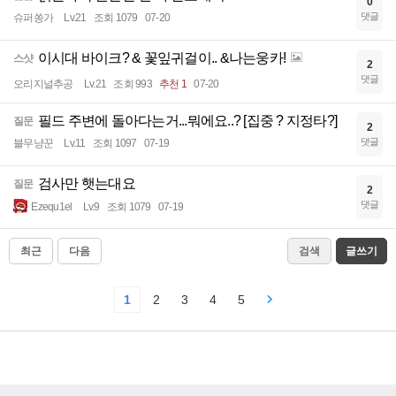
0
댓글
슈퍼쏭가
Lv.21
조회 1079
07-20
이시대 바이크? & 꽃잎귀걸이.. &나는웅카!
스샷
2
댓글
오리지널추공
Lv.21
조회 993
추천 1
07-20
필드 주변에 돌아다는거...뭐에요..? [집중 ? 지정타?]
질문
2
댓글
블무냥꾼
Lv.11
조회 1097
07-19
검사만 햇는대요
질문
2
댓글
Ezequ1el
Lv.9
조회 1079
07-19
최근
다음
검색
글쓰기
1
2
3
4
5