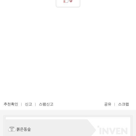
0
추천확인
신고
스팸신고
공유
스크랩
붉은동숲