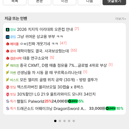
목록
본문
이전
다음
댓글보기
지금 뜨는 인벤
더보기+
[7]
2026 치지직 이리대회 오픈컵 안내
정보
그냥 귀여운 상교용 부부 ㅋㅋ
클립
[47]
ㅇㅂ)진짜 개웃기네 ㅋㅋ
메이플
[55]
재학이형도 결국. 사과보상줬는데
로아
[5]
대충 연구소요약
검은사막
[1]
중국 CXMT, D램 매출 점유율 7%…글로벌 4위로 부상
해외겜
[1]
선생님들 차 시동 끌 때 꾸르륵소리나는데
차벤
모든 엘리트 골렘 위치 공략 (30개) - 방랑 결투가
비스트
엑스트라버진 올리브오일 30캡슐 x 8박스
핫딜
30%할인! LG 21:9 울트라와이드 모니터 34인치
핫딜
팰월드 Palworld
25%
24,000원
5%
특가
드래곤소드 어웨이크닝 DragonSword Awakening
33,000원
10%
특가