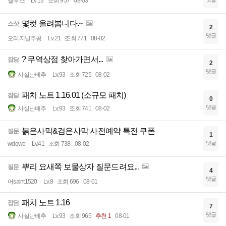
엘무스
Lv.13
조회 957
08-03
몇컷 올려봅니다.~
스샷
2
댓글
오리지널추공
Lv.21
조회 771
08-02
? 무역상점 찾아가면서...
잡담
2
댓글
사실난배추
Lv.93
조회 725
08-02
패치 노트 1.16.01 (소규모 패치)
잡담
0
댓글
사실난배추
Lv.93
조회 741
08-02
붉은사막&검은사막 사전예약 특전 쿠폰
질문
1
댓글
wdqwe
Lv.41
조회 738
08-02
뿌리 요새쪽 보물상자 질문드려요...
질문
4
댓글
어saint1520
Lv.8
조회 696
08-01
패치 노트 1.16
잡담
7
댓글
사실난배추
Lv.93
조회 965
추천 1
08-01