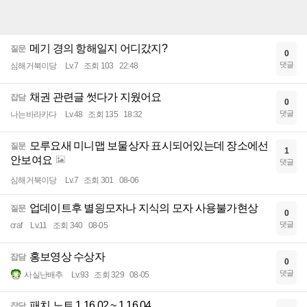
메기 경의 항해일지 어디갔지?
질문
0
댓글
심해거북이당
Lv.7
조회 103
22:48
채권 관련글 썻다가 지웠어요
잡담
0
댓글
나는바라카다
Lv.48
조회 135
18:32
모루요새 미니맵 보물상자 표시되어있는데 장소에선
질문
1
안보여요
댓글
심해거북이당
Lv.7
조회 301
08-06
업데이트후 별읭모자나 지식의 모자 사용불가현상
질문
0
댓글
craf
Lv.11
조회 340
08-05
홍보영상 수상자
잡담
0
댓글
사실난배추
Lv.93
조회 329
08-05
패치 노트 1.16.02 ~ 1.16.04
잡담