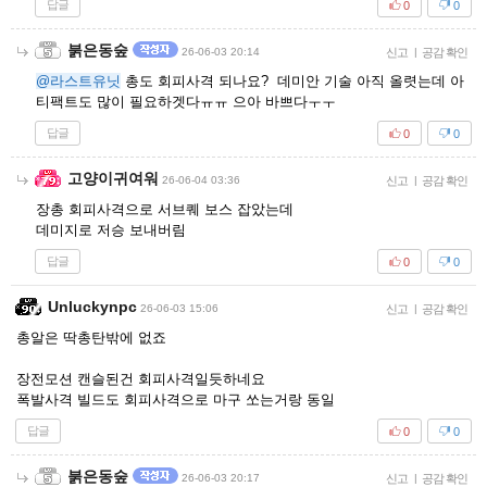
답글
0
0
붉은동숲
26-06-03 20:14
신고
|
공감 확인
@라스트유닛
총도 회피사격 되나요? 데미안 기술 아직 올렷는데 아
티팩트도 많이 필요하겟다ㅠㅠ 으아 바쁘다ㅜㅜ
답글
0
0
고양이귀여워
26-06-04 03:36
신고
|
공감 확인
장총 회피사격으로 서브퀘 보스 잡았는데
데미지로 저승 보내버림
답글
0
0
Unluckynpc
26-06-03 15:06
신고
|
공감 확인
총알은 딱총탄밖에 없죠
장전모션 캔슬된건 회피사격일듯하네요
폭발사격 빌드도 회피사격으로 마구 쏘는거랑 동일
답글
0
0
붉은동숲
26-06-03 20:17
신고
|
공감 확인