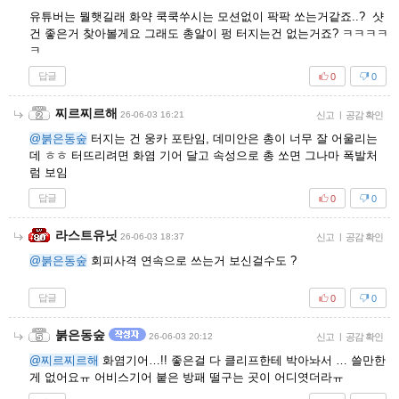
유튜버는 뭘햇길래 화약 쿡쿡쑤시는 모션없이 팍팍 쏘는거같죠..? 샷
건 좋은거 찾아볼게요 그래도 총알이 펑 터지는건 없는거죠? ㅋㅋㅋㅋ
ㅋ
답글
0
0
찌르찌르해
26-06-03 16:21
신고
|
공감 확인
@붉은동숲
터지는 건 웅카 포탄임, 데미안은 총이 너무 잘 어울리는
데 ㅎㅎ 터뜨리려면 화염 기어 달고 속성으로 총 쏘면 그나마 폭발처
럼 보임
답글
0
0
라스트유닛
26-06-03 18:37
신고
|
공감 확인
@붉은동숲
회피사격 연속으로 쓰는거 보신걸수도 ?
답글
0
0
붉은동숲
26-06-03 20:12
신고
|
공감 확인
@찌르찌르해
화염기어…!! 좋은걸 다 클리프한테 박아놔서 … 쓸만한
게 없어요ㅠ 어비스기어 붙은 방패 떨구는 곳이 어디엿더라ㅠ