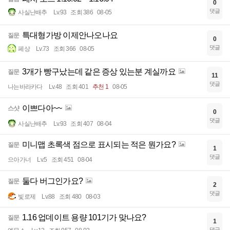
0
댓글
사실난배추
Lv.93
조회 386
08-05
특대형가방 이제안나오나요
질문
0
댓글
페상
Lv.73
조회 366
08-05
3개가 빵구났는데 같은 증상 있는분 계실까요
질문
11
댓글
나는바라카다
Lv.48
조회 401
추천 1
08-05
이쁘다아~~
스샷
0
댓글
사실난배추
Lv.93
조회 407
08-04
미니맵 초록색 점으로 표시되는 적은 뭔가요?
질문
1
댓글
으아가너
Lv.5
조회 451
08-04
둘다 버그인가요?
질문
2
댓글
빛로제
Lv.88
조회 480
08-03
1.16 업데이트 용량 101기가 맞나요?
질문
1
댓글