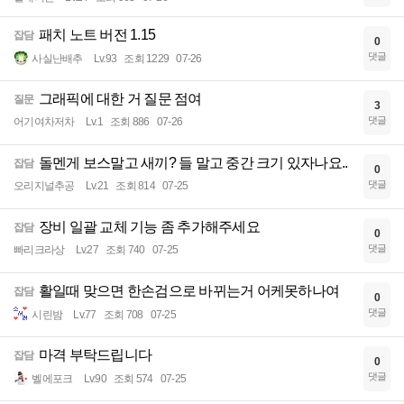
패치 노트 버전 1.15
잡담
0
댓글
사실난배추
Lv.93
조회 1229
07-26
그래픽에 대한 거 질문 점여
질문
3
댓글
어기여차저차
Lv.1
조회 886
07-26
돌멘게 보스말고 새끼? 들 말고 중간 크기 있자나요..
잡담
0
댓글
오리지널추공
Lv.21
조회 814
07-25
장비 일괄 교체 기능 좀 추가해주세요
잡담
0
댓글
빠리크라상
Lv.27
조회 740
07-25
활일때 맞으면 한손검으로 바뀌는거 어케못하나여
잡담
0
댓글
시린밤
Lv.77
조회 708
07-25
마격 부탁드립니다
잡담
0
댓글
벨에포크
Lv.90
조회 574
07-25