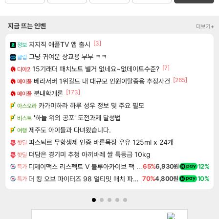
지금 뜨는 인벤
더보기+
[3]
치지직 애플TV 앱 출시
정보
그냥 귀여운 상교용 부부 ㅋㅋ
클립
[7]
15기래더 패치노트 별거 없네요~없데이트수준?
디아2
[265]
베라서버 1위길드 내 대규모 인원이탈종용 추정사건
메이플
[173]
분내학개론
메이플
카가미하라 하루 성우 정보 및 주요 필모
아스오라
'하늘 위의 공포' 도전과제 달성법
비스트
제주도 아이들과 다녀왔습니다.
여행
파스퇴르 무항생제 인증 바른목장 우유 125ml x 24개
핫딜
더담은 경기미 추청 아끼바레 쌀 특등급 10kg
핫딜
디제이맥스 리스펙트 V 블루아카이브 팩 DJMAX RESPECT V Blue Archive Pack DLC
65%
6,930원
12%
특가
더 킹 오브 파이터즈 98 얼티밋 매치 파이널 에디션 THE KING OF FIGHTERS 98 ULTIMATE MATCH FINAL EDITION
70%
4,800원
10%
특가