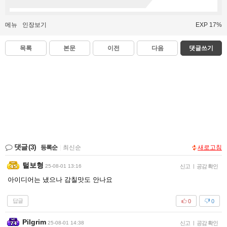
메뉴
인장보기
EXP 17%
목록
본문
이전
다음
댓글쓰기
댓글
(3)
등록순
|
최신순
새로고침
털보형
25-08-01 13:16
신고
|
공감 확인
아이디어는 냈으나 감칠맛도 안나요
답글
0
0
Pilgrim
25-08-01 14:38
신고
|
공감 확인