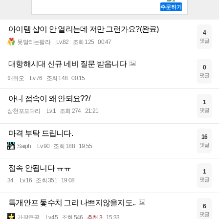
아이템 샵이 안 열리는데 저만 그런가요?(완료)
4
댓글
못말리는팔라
Lv.82
조회 125
00:47
대항해시대 신규 네비 질문 받읍니다
0
댓글
해위오
Lv.76
조회 148
00:15
아니 접속이 왜 안되요??/
1
댓글
삼천포도다리
Lv.1
조회 274
21:21
마격 부탁 드립니다.
16
댓글
Saiph
Lv.90
조회 188
19:55
접속 안됩니다 ㅠㅠ
1
댓글
34
Lv.16
조회 351
19:08
특개안프 돛수치 그리 나쁘지않을지도..
6
댓글
가장큰곰
Lv.45
조회 546
추천 3
15:33