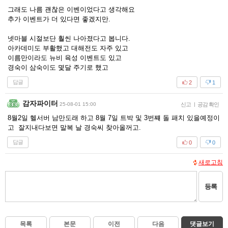
그래도 나름 괜찮은 이벤이었다고 생각해요
추가 이벤트가 더 있다면 좋겠지만.
넷마블 시절보단 훨씬 나아졌다고 봅니다.
아카데미도 부활했고 대해전도 자주 있고
이름만이라도 뉴비 육성 이벤트도 있고
경숙이 삼숙이도 몇달 주기로 했고
답글
2
1
감자파이터
25-08-01 15:00
신고
|
공감 확인
8월2일 헬서버 남만도래 하고 8월 7일 트박 및 3번쨰 돌 패치 있을예정이
고 잘지내다보면 말복 날 경숙씨 찾아올꺼고.
답글
0
0
새로고침
등록
목록
본문
이전
다음
댓글보기