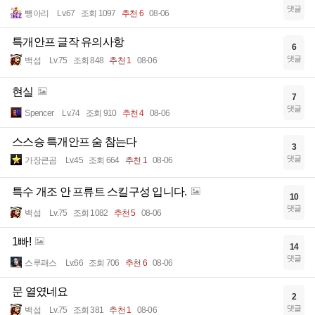
댓글
뺑아리
Lv.67
조회 1097
추천 6
08-06
특개안프 글작 유의사항
6
댓글
백섭
Lv.75
조회 848
추천 1
08-06
현실
7
댓글
Spencer
Lv.74
조회 910
추천 4
08-06
스스승 특개안프 숨 참는다
3
댓글
가장큰곰
Lv.45
조회 664
추천 1
08-06
특수 개조 안 프류트 스킬구성 입니다.
10
댓글
백섭
Lv.75
조회 1082
추천 5
08-06
1빠!
14
댓글
스루패스
Lv.66
조회 706
추천 6
08-06
문 열였네요
2
댓글
백섭
Lv.75
조회 381
추천 1
08-06