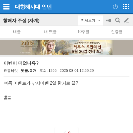
대항해시대
인벤
항해자 주점 (자게)
전체보기
공
검
글
지
색
내글
내 댓글
10추글
인증글
on/off
쓰
기
이벤이 더없나유?
요플레잇
댓글: 3 개
조회:
1295
2025-08-01 12:59:29
여름 이벤트가 낚시이벤 2일 한거로 끝?
흠;;;