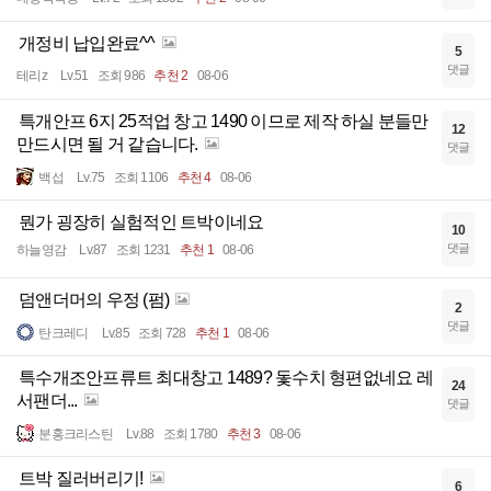
개정비 납입완료^^
5
댓글
테리z
Lv.51
조회 986
추천 2
08-06
특개안프 6지 25적업 창고 1490 이므로 제작 하실 분들만
12
만드시면 될 거 같습니다.
댓글
백섭
Lv.75
조회 1106
추천 4
08-06
뭔가 굉장히 실험적인 트박이네요
10
댓글
하늘영감
Lv.87
조회 1231
추천 1
08-06
덤앤더머의 우정 (펌)
2
댓글
탄크레디
Lv.85
조회 728
추천 1
08-06
특수개조안프류트 최대창고 1489? 돛수치 형편없네요 레
24
서팬더...
댓글
분홍크리스틴
Lv.88
조회 1780
추천 3
08-06
트박 질러버리기!
6