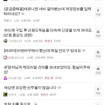
(궁금증해결)새로나온 네비 깔아봤는데 계정정보를 입력
5
하라네요?
댓글
쭈빵이
Lv.9
조회 582
14:49
파드레 구입 후 선원도둑놈들 단속에 신경을 쓰게 되네요.
11
(선원 충성도 관련)
댓글
그라운드23
Lv.78
조회 510
추천 3
13:38
[파파야] 비번바꾸래서 했는데 메일 안오구 있네요
11
댓글
분홍크리스틴
Lv.88
조회 469
09:44
운영자님게 메모리얼 건의를 보내보았어요. 힘실어주세
16
요!
댓글
저도호구임
Lv.65
조회 653
추천 18
03:49
세상엔 요상한 선주들이 많습니다
5
댓글
바위게
Lv.48
조회 1006
추천 5
08-07
트체 지를 돈으로...