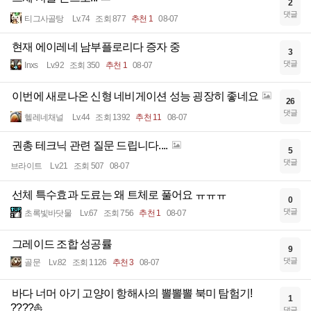
2
댓글
티그사골탕
Lv.74
조회 877
추천 1
08-07
현재 에이레네 남부플로리다 증자 중
3
댓글
Inxs
Lv.92
조회 350
추천 1
08-07
이번에 새로나온 신형 네비게이션 성능 굉장히 좋네요
26
댓글
헬레네채널
Lv.44
조회 1392
추천 11
08-07
권총 테크닉 관련 질문 드립니다....
5
댓글
브라이트
Lv.21
조회 507
08-07
선체 특수효과 도료는 왜 트체로 풀어요 ㅠㅠㅠ
0
댓글
초록빛바닷물
Lv.67
조회 756
추천 1
08-07
그레이드 조합 성공률
9
댓글
골문
Lv.82
조회 1126
추천 3
08-07
바다 너머 아기 고양이 항해사의 뽈뽈뽈 북미 탐험기!
1
????⛵
댓글