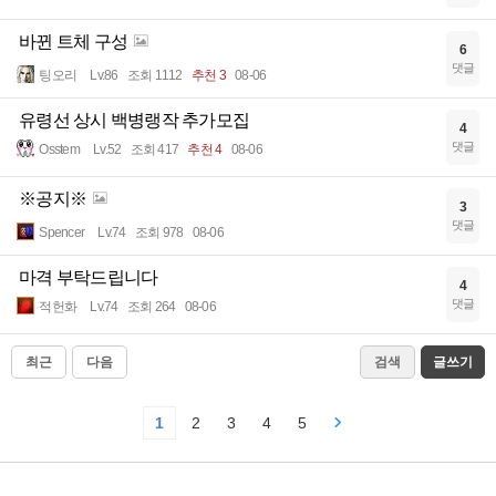
바뀐 트체 구성
6
댓글
팅오리
Lv.86
조회 1112
추천 3
08-06
유령선 상시 백병랭작 추가모집
4
댓글
Osstem
Lv.52
조회 417
추천 4
08-06
※공지※
3
댓글
Spencer
Lv.74
조회 978
08-06
마격 부탁드립니다
4
댓글
적헌화
Lv.74
조회 264
08-06
최근
다음
검색
글쓰기
1
2
3
4
5