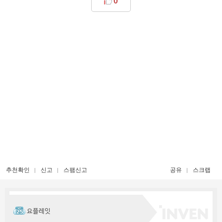
0
추천확인
신고
스팸신고
공유
스크랩
요플레잇