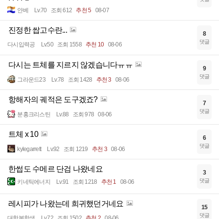
얀베
Lv.70
조회 612
추천 5
08-07
진정한 쌉고수란...
8
댓글
다시입력공
Lv.50
조회 1558
추천 10
08-06
다시는 트체를 지르지 않겠습니다ㅠㅠ
9
댓글
그라운드23
Lv.78
조회 1428
추천 3
08-06
항해자의 궤적은 도구겠죠?
7
댓글
분홍크리스틴
Lv.88
조회 978
08-06
트체 x 10
6
댓글
kylegarrett
Lv.92
조회 1219
추천 3
08-06
한썹도 수메르 단검 나왔네요
3
댓글
키네틱에너지
Lv.91
조회 1218
추천 1
08-06
레시피가 나왔는데 희귀했던거네요
15
댓글
대항복학생
Lv.72
조회 1502
추천 2
08-06