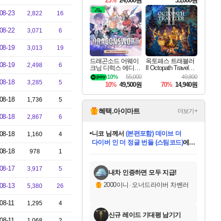
25%
24,000원
33,000원
08-23
2,822
16
08-22
3,071
6
08-19
3,013
19
드래곤소드 어웨이
옥토패스 트래블러
08-19
2,498
6
크닝 디럭스 에디션
II Octopath Traveler I
DragonSword Awake
I
10%
55,000
49,800
ning Deluxe Edition
08-18
3,285
5
10%
49,500원
70%
14,940원
08-18
1,736
5
혜택.아이마트
더보기+
08-18
2,867
6
니코
님께서
(본편포함) 데이브 더
08-18
1,160
4
다이버 인 더 정글 번들 (스팀코드)
에
08-18
미스골든위크
별땡
당첨되셨습니다.
한건했습니다
프로틴스101
별빛희망
미오몬도
아기쿠키
eksxo
칠부
설레임v
어느덧
동작그만
영웅97
우는무
유리별
나무아래쉼터
달빛아이
밍끼
해무
님께서
님께서
님께서
님께서
님께서
님께서
님께서
님께서
님께서
님께서
님께서
님께서
님께서
님께서
님께서
엘든 링 밤의 통치자
님께서
네이버페이 1만원
로블록스 기프트카드
엘든 링 밤의 통치자
님께서
님께서
님께서
디스코 엘리시움 최종판
엘든 링 밤의 통치자
네이버페이 1만원
로블록스 기프트카드
인투 더 브리치
로블록스 기프트카드
로블록스 기프트카드
엘든 링 밤의 통치자
(본편포함) 데이브 더
(본편포함) 데이브 더
드래곤 퀘스트 XI S
네이버페이 1만원
몬스터 헌터 월드
마피아
로블록스
978
1
아이스본 마스터 에디션 (스팀코드)
디럭스 에디션 (스팀코드)
데피니티브 에디션 (스팀코드)
교환권
1만원권
디럭스 에디션 (스팀코드)
다이버 인 더 정글 번들 (스팀코드)
(스팀코드)
교환권
1만원권
디럭스 에디션 (스팀코드)
다이버 인 더 정글 번들 (스팀코드)
(스팀코드)
교환권
1만원권
기프트카드 1만 5천원권
지나간 시간을 찾아서 데피니티브
2만원권
디럭스 에디션 (스팀코드)
에 당첨되셨습니다.
에 당첨되셨습니다.
에 당첨되셨습니다.
에 당첨되셨습니다.
에 당첨되셨습니다.
에 당첨되셨습니다.
를 교환.
에 당첨되셨습니다.
에 당첨되셨습니다.
를 교환.
에
에
에
에
에
에
에
를
08-17
3,917
5
교환.
당첨되셨습니다.
당첨되셨습니다.
당첨되셨습니다.
당첨되셨습니다.
당첨되셨습니다.
당첨되셨습니다.
에디션 (스팀코드)
당첨되셨습니다.
를 교환.
내차 인증하면 모두 지급!
2000이니
·
오너드라이버 차벤러
08-13
5,380
26
08-11
1,295
4
신규 레이드 기대평 남기기
08-11
1,068
2