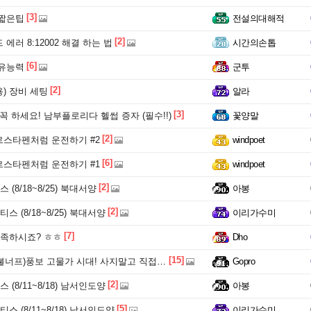
[3]
 짧은팁
전설의대해적
[2]
에러 8:12002 해결 하는 법
시간의손톱
[6]
고유능력
군투
[2]
) 장비 세팅
알라
[3]
 꼭 하세요! 남부플로리다 헬썹 증자 (필수!!)
꽃양말
[2]
스타펜처럼 운전하기 #2
windpoet
[6]
스타펜처럼 운전하기 #1
windpoet
[2]
 (8/18~8/25) 북대서양
아봉
[2]
스 (8/18~8/25) 북대서양
이리가수미
[7]
부족하시죠? ㅎㅎ
Dho
[15]
교불너프)풍보 고물가 시대! 사지말고 직접 캡시다
Gopro
[2]
 (8/11~8/18) 남서인도양
아봉
[5]
스 (8/11~8/18) 남서인도양
이리가수미