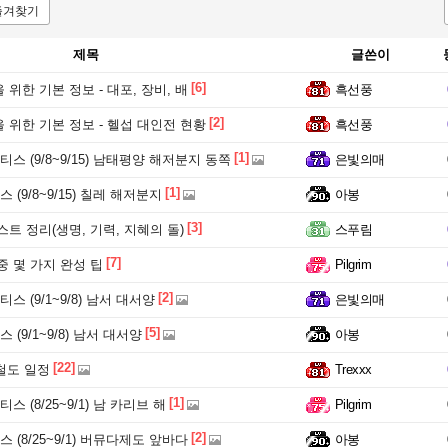
즐겨찾기
제목
글쓴이
[6]
위한 기본 정보 - 대포, 장비, 배
흑선풍
[2]
위한 기본 정보 - 헬섭 대인전 현황
흑선풍
[1]
스 (9/8~9/15) 남태평양 해저분지 동쪽
은빛의매
[1]
 (9/8~9/15) 칠레 해저분지
아봉
[3]
트 정리(생명, 기력, 지혜의 돌)
스푸림
[7]
 몇 가지 완성 팁
Pilgrim
[2]
스 (9/1~9/8) 남서 대서양
은빛의매
[5]
 (9/1~9/8) 남서 대서양
아봉
[22]
 철도 일정
Trexxx
[1]
스 (8/25~9/1) 남 카리브 해
Pilgrim
[2]
 (8/25~9/1) 버뮤다제도 앞바다
아봉