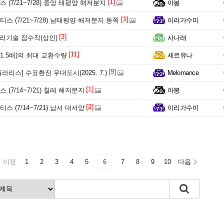
[1]
 (7/21~7/28) 중앙 태평양 해저분지
아봉
[3]
스 (7/21~7/28) 남태평양 해저분지 동쪽
이리가수미
[3]
리기술 점수작(상인)
사나래
[11]
1.5배)의 최대 교환수량
세르유나
[9]
라리스] 수표환전 우대도시(2025. 7.)
Melomance
[1]
 (7/14~7/21) 칠레 해저분지
아봉
[2]
스 (7/14~7/21) 남서 대서양
이리가수미
이전
1
2
3
4
5
6
7
8
9
10
다음