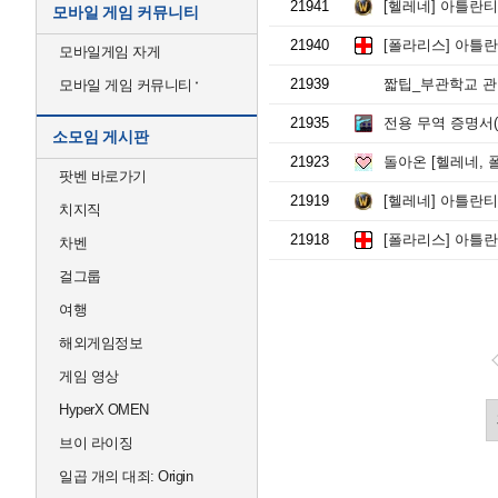
21941
[헬레네] 아틀란티스
모바일 게임 커뮤니티
21940
[폴라리스] 아틀란티
모바일게임 자게
21939
짧팁_부관학교 관
모바일 게임 커뮤니티
21935
전용 무역 증명서(
소모임 게시판
21923
돌아온 [헬레네, 폴
팟벤 바로가기
21919
[헬레네] 아틀란티스
치지직
21918
[폴라리스] 아틀란티
차벤
걸그룹
여행
해외게임정보
게임 영상
HyperX OMEN
브이 라이징
일곱 개의 대죄: Origin