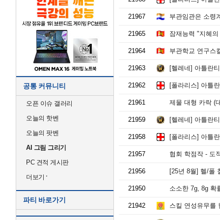
21967
부관임관은 소령계
21965
잠재능력 "지혜의 
21964
부관학교 연구스킬
21963
[헬레네] 아틀란티스
21962
[폴라리스] 아틀란티
공통 커뮤니티
21961
제물 대형 카락 (대
오픈 이슈 갤러리
오늘의 핫벤
21959
[헬레네] 아틀란티스
오늘의 팟벤
21958
[폴라리스] 아틀란티
AI 그림 그리기
21957
협회 학점작 - 도
PC 견적 게시판
21956
[25년 8월] 헬/폴
더보기
21950
소소한 7g, 8g 
파티 바로가기
21942
스킬 연성유무를 