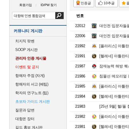
인증글
10추글
회원가입
ID/PW 찾기
번호
22012
대인전 입문자들을 
커뮤니티 게시판
22006
대인전 입문자들을 
치지직 팟벤
21992
[폴라리스] 아틀란티
SOOP 게시판
21991
[헬레네] 아틀란티스
관리자 인증 게시물
21987
잠재능력 해방 퀘스
이벤트 및 공지
항해자 주점 (자게)
21986
침몰선 메모리얼 중
항해자의 서고 (베팁)
21985
[폴라리스] 아틀란티
학자의 연구노트 (팁)
21984
[헬레네] 아틀란티스
초보자 가이드 게시판
21983
[25년 9월] 헬/폴
질문과 답변
21982
[폴라리스] 아틀란티
대항온 장터
21981
[헬레네] 아틀란티스
길드 홍보 게시판