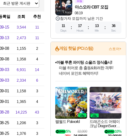
모집
아스오라 CBT 모집
08.19
등록일
조회
추천
참가자 모집까지 남은 기간
11
17
13
35
09-15
3,544
11
Days
Hours
Min
Sec
09-13
2,473
11
게임 핫딜 (PC/스팀)
09-08
1,155
2
스토어+
마블 투혼 파이팅 소울즈 정식출시!
마블 히어로 총 출동&화려한 격투!
09-08
1,358
4
네이버 포인트 혜택까지!
09-03
6,931
14
귀무자: 검의 길 예약 판매 중!
10% 할인과
인벤게임즈 8월 특별 할인!
드래곤소드: 어웨이크닝 입점!
문명 7 특별 할인!
비스트 오브 리인카네이션 정식 출시!
커세어 코브 출시 기념 할인!
더 렐릭 퍼스트 가디언 정식 출시
베데스다 40주년 기념 할인 중!
캡콤 프렌차이즈 할인 진행 중!
캡콤 일부 상품 상시 할인
스타워즈 은하계 레이서
로블록스 기프트 카드 공식 입점
09-03
2,334
6
이니&베니 혜택까지!
인기 퍼블리셔 모음!
스팀으로 만나는 드래곤소드!
조선&고려 DLC 출시 예정
게임프릭 신작 IP
해적'섬'을 발전시키자!
설화x하드코어 액션!
베데스다의 명작들을
몬헌, 바하 등 인기 IP를
몬헌 와일즈 & 드래곤즈 도그마2
인벤게임즈에서 10% 추가 적립
Robux를 가장 안전하고
최대 90% 할인가를 만나보세요!
네이버혜택과 함께 만나보세요!
50%할인&추가 적립까지!
네이버 혜택가와 함께 예약하세요!
할인&네이버혜택으로 만나보세요!
네이버페이 혜택과 만나보세요!
40주년 프로모션으로 만나보세요!
할인가에 만나보세요!
일부 에디션 상시 할인!
혜택으로 예약 판매 중
편안하게 충전하세요
09-01
1,158
3
09-01
1,365
4
08-28
14,225
43
팰월드 Palworld
드래곤소드 어웨이
08-25
1,206
3
크닝 DragonSword A
wakening
5%
32,000
10%
08-25
1,376
3