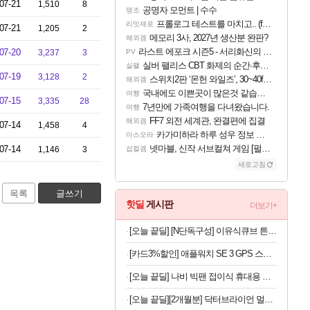
07-21
1,510
8
공명자 모먼트 | 수수
명조
프롤로그 테스트를 마치고.. (feat. 리아)
리밋제로
07-21
1,205
2
메모리 3사, 2027년 생산분 완판?
해외겜
라스트 에포크 시즌5 - 서리화신의 분노 티저
07-20
3,237
3
PV
실버 팰리스 CBT 화제의 순간·후기 모음
실팰
07-19
3,128
2
스위치2판 ‘몬헌 와일즈’, 30~40fps 목표 추정
해외겜
국내에도 이쁜곳이 많은것 같습니다
여행
07-15
3,335
28
7년만에 가족여행을 다녀왔습니다.
여행
FF7 외전 세계관, 완결편에 집결
해외겜
07-14
1,458
4
카가미하라 하루 성우 정보 및 주요 필모
아스오라
넷마블, 신작 서브컬쳐 게임 [펄 인 블루] 티저 사이트 오픈
07-14
1,146
3
섭컬겜
새로고침
목록
글쓰기
핫딜
게시판
더보기+
[오늘 끝딜] [N단독구성] 이유식큐브 튼튼이 웨이브킵 나눔용기 1700ml 3칸 4P + 290ml 4P
[카드3%할인] 애플워치 SE 3 GPS 스타라이트, 40mm, 스타라이트 스포츠밴드 (S/M)
[오늘 끝딜] 나비 빅팬 접이식 휴대용 손 선풍기 저소음 BLDC 모터 4000mAh 샌드 카키
[오늘 끝딜][2개월분] 닥터브라이언 멀티비타민 피치 레몬맛 젤리 멀티구미 100구미, 2개