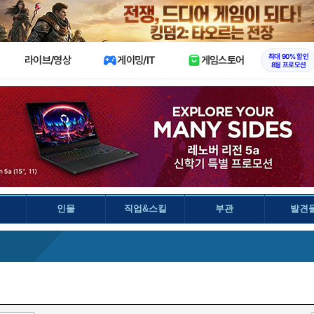
X
최대 90% 할인
라이브/영상
게이밍/IT
게임스토어
8월 프로모션
인물
직업&스킬
부관
발견