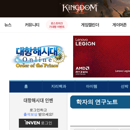
로스트아크
뉴스
커뮤니티
게임캘린더
게이머존
기대평 이벤트
홈
지리백과
아이템
선박
대항해시대 인벤
학자의 연구노트
로그인하고
출석보상
받으세요!
로그인