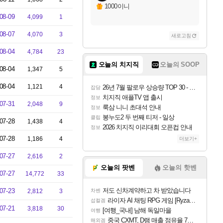
1000이니
08-09
4,099
1
08-07
4,070
3
새로고침
08-04
4,784
23
오늘의 치지직
오늘의 SOOP
08-04
1,347
5
08-04
1,121
4
26년 7월 팔로우 상승량 TOP 30 - 월간 치지직
잡담
치지직 애플TV 앱 출시
정보
07-31
2,048
9
룩삼 니니 초대석 안내
정보
봉누도2 두 번째 티저 - 일상
클립
07-28
1,438
4
2026 치지직 이리대회 오픈컵 안내
정보
07-28
1,186
4
더보기+
07-27
2,616
2
오늘의 팟벤
오늘의 핫벤
07-27
14,772
33
저도 신차계약하고 차 받았습니다
07-23
2,812
3
차벤
라이자 AI 채팅 RPG 게임 [RyzaChat: AI] 공개
섭컬겜
07-21
3,818
30
[여행_국내] 남해 독일마을
여행
중국 CXMT, D램 매출 점유율 7%…글로벌 4위로 부상
해외겜