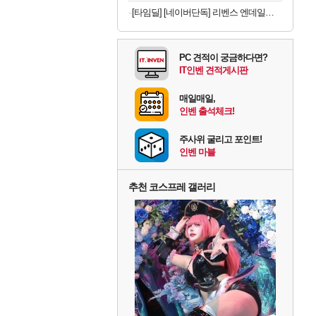
[타임딜] [네이버단독] 리벤스 엔데일리 엠보싱 아기물티슈 100매, 10개
PC 견적이 궁금하다면?
IT인벤 견적게시판
매일매일,
인벤 출석체크!
주사위 굴리고 포인트!
인벤 마블
추천 코스프레 갤러리