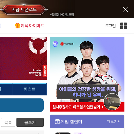
혜택.아이마트
로그인
인
벤
전
체
사
이
트
맵
물
퀘스트
게임 캘린더
더보기+
목록
글쓰기