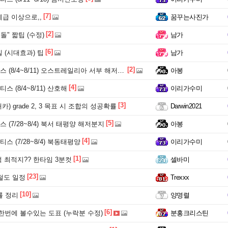
[7]
급 이상으로,,
꿈꾸는사진가
[2]
돌" 짧팁 (수정)
남가
[6]
 (시대효과) 팁
남가
[2]
 (8/4~8/11) 오스트레일리아 서부 해저분지
아봉
[4]
스 (8/4~8/11) 산호해
이리가수미
[3]
카) grade 2, 3 목표 시 조합의 성공확률
Darwin2021
[5]
 (7/28~8/4) 북서 태평양 해저분지
아봉
[4]
스 (7/28~8/4) 북동태평양
이리가수미
[1]
적 최적지?? 한타임 3분컷
셀바미
[23]
 철도 일정
Trexxx
[10]
확률 정리
양명렬
[6]
한번에 볼수있는 도표 (누락분 수정)
분홍크리스틴