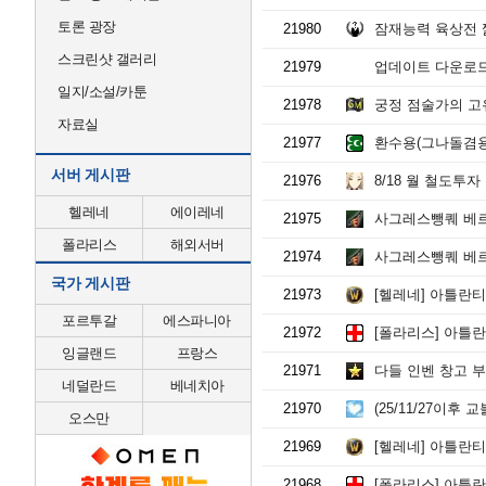
토론 광장
21980
잠재능력 육상전
스크린샷 갤러리
21979
업데이트 다운로드 
일지/소설/카툰
21978
궁정 점술가의 
자료실
21977
환수용(그나돌겸용
서버 게시판
21976
8/18 월 철도투자
헬레네
에이레네
21975
사그레스뺑퀘 베르
폴라리스
해외서버
21974
사그레스뺑퀘 베르
국가 게시판
21973
[헬레네] 아틀란티스
포르투갈
에스파니아
21972
[폴라리스] 아틀란티
잉글랜드
프랑스
21971
다들 인벤 창고 
네덜란드
베네치아
21970
(25/11/27이후 
오스만
21969
[헬레네] 아틀란티스
21968
[폴라리스] 아틀란티