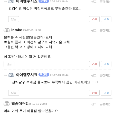
아이템주시죠
25-12-13 19:44
신고
|
공감 확인
인검이면 확실히 비전력쪽으로 부담줄긴하네요.......
답글
0
0
Intake
25-12-13 17:32
신고
|
공감 확인
블랙홀 -> 서릿발(얼음안개) 교체
초월적 존재 -> 비전력 갈구로 지속기술 교체
그을린 핵 -> 꼬맹이 카나이 교체
이 3개만 하시면 될 거 같은데요
답글
0
0
아이템주시죠
25-12-13 19:44
신고
|
공감 확인
비전력갈구 적개심 돌다보니 부족해서 잠깐 바꿔뒀어요 ㅋㅋ
답글
0
0
엘슘메린2
25-12-13 20:48
신고
|
공감 확인
머리.어깨.무기 이름점 알수있을까요 ..