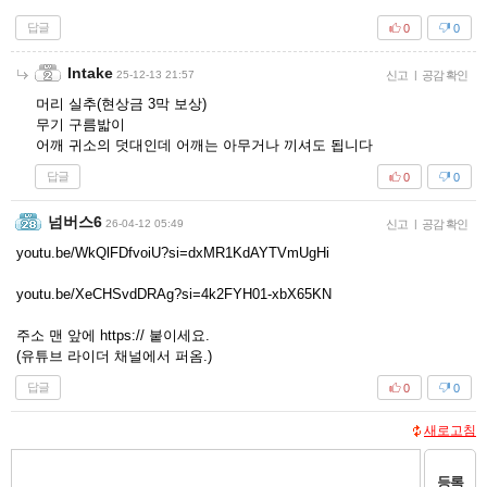
답글
0
0
Intake
25-12-13 21:57
신고
|
공감 확인
머리 실추(현상금 3막 보상)
무기 구름밟이
어깨 귀소의 덧대인데 어깨는 아무거나 끼셔도 됩니다
답글
0
0
넘버스6
26-04-12 05:49
신고
|
공감 확인
youtu.be/WkQlFDfvoiU?si=dxMR1KdAYTVmUgHi
youtu.be/XeCHSvdDRAg?si=4k2FYH01-xbX65KN
주소 맨 앞에 https:// 붙이세요.
(유튜브 라이더 채널에서 퍼옴.)
답글
0
0
새로고침
등록