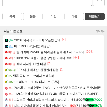
목록
본문
이전
다음
댓글보기
지금 뜨는 인벤
더보기+
[4]
2026 치지직 이리대회 오픈컵 안내
정보
마크 RPG 고민하는 이경민?
클립
[204]
빵 가격이 24500원 이라길래 결제 취소하고 나왔다
메이플
[94]
100:8 보다 효율이 좋은 상향된 아제나 ㄷㄷ
로아
[74]
레테 재사용 17번 터짐
메이플
[2]
FF7 외전 세계관, 완결편에 집결
해외겜
탈콥 공식 코드 브리치 트레일러
PV
리싱크드 1.06 패치노트 (8/5)
리싱크드
76%특가!블라우풍트 ENC 노이즈캔슬링 블루투스5.4 무선이어폰
핫딜
16%할인!삼성 50인치 UHD 4K 1등급 비즈니스TV LH50BEFHLGFXKR 스탠드형
핫딜
그랑블루 판타지 리링크 엔드리스 라그나로크 Granblue Fantasy Relink Endless Ragnarok
66,800원
7,000
특가
시드 마이어의 문명 7 개척자 에디션 Sid Meier's Civilization VII Founders Edition
50%
71,450원
7%
특가