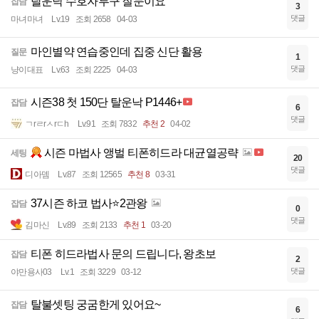
탈운낙 수호자투구 질문이요
잡담
3
댓글
마녀마녀
Lv.19
조회 2658
04-03
마인별약 연습중인데 집중 신단 활용
질문
1
댓글
냥이대표
Lv.63
조회 2225
04-03
시즌38 첫 150단 탈운낙 P1446+
잡담
6
댓글
ㄱrㄹrㅅrㄷh
Lv.91
조회 7832
추천 2
04-02
시즌 마법사 앵벌 티폰히드라 대균열공략
세팅
20
댓글
디아뎀
Lv.87
조회 12565
추천 8
03-31
37시즌 하코 법사⭐2관왕
잡담
0
댓글
김마신
Lv.89
조회 2133
추천 1
03-20
티폰 히드라법사 문의 드립니다, 왕초보
잡담
2
댓글
야만용사03
Lv.1
조회 3229
03-12
탈불셋팅 궁굼한게 있어요~
잡담
6