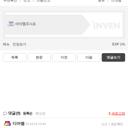
추천확인
신고
스팸신고
공유
스크랩
아이템주시죠
메뉴
인장보기
EXP 1%
목록
본문
이전
다음
댓글쓰기
댓글
(9)
등록순
|
최신순
새로고침
디아뎀
25-12-13 13:42
신고
|
공감 확인