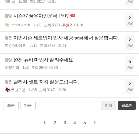
댓글
아리설
Lv.38
조회 2617
02-25
시즌37 꿈유마인운낙 150단
잡담
2
댓글
ㄱrㄹrㅅrㄷh
Lv.91
조회 5683
추천 2
01-18
이번시즌 세트없이 법사 세팅 궁금해서 질문합니다.
질문
2
댓글
트윈스라이즈
Lv.19
조회 3487
01-11
완전 뉴비 마법사 알려주세요
잡담
0
댓글
90분기적
Lv.3
조회 2640
01-03
탈라샤 셋트 자감 질문드립니다.
질문
2
댓글
독고구검
Lv.85
조회 3147
12-26
최근
다음
검색
글쓰기
1
2
3
4
5