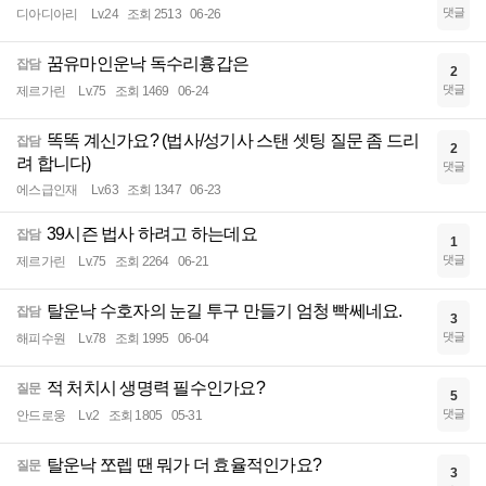
댓글
디아디아리
Lv.24
조회 2513
06-26
꿈유마인운낙 독수리흉갑은
잡담
2
댓글
제르가린
Lv.75
조회 1469
06-24
똑똑 계신가요? (법사/성기사 스탠 셋팅 질문 좀 드리
잡담
2
려 합니다)
댓글
에스급인재
Lv.63
조회 1347
06-23
39시즌 법사 하려고 하는데요
잡담
1
댓글
제르가린
Lv.75
조회 2264
06-21
탈운낙 수호자의 눈길 투구 만들기 엄청 빡쎄네요.
잡담
3
댓글
해피수원
Lv.78
조회 1995
06-04
적 처치시 생명력 필수인가요?
질문
5
댓글
안드로웅
Lv.2
조회 1805
05-31
탈운낙 쪼렙 땐 뭐가 더 효율적인가요?
질문
3