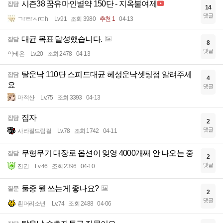
시즌38 꿈유마인별약 150단 - 지옥불여제
잡담
14
댓글
ㄱrㄹrㅅrㄷh
Lv.91
조회 3980
추천 1
04-13
대균 목표 달성했습니다.
잡담
8
댓글
악테온
Lv.20
조회 2478
04-13
탈운낙 110단 스피드대균 헤성운낙셋팅점 알려주세
잡담
4
요
댓글
마적산
Lv.75
조회 3393
04-13
집자
잡담
2
댓글
사라질드림걸
Lv.78
조회 1742
04-11
무형무기 대장로 옵션이 잊영 4000개째 안 나오는 중
잡담
2
댓글
진간
Lv.46
조회 2396
04-10
둘중 뭘 쓰는게 좋나요?
질문
2
댓글
흰머리소년
Lv.74
조회 2488
04-06