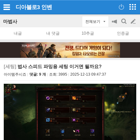
디아블로3
인벤
마법사
전체보기
공
검
글
지
색
내글
내 댓글
10추글
인증글
on/off
쓰
기
[세팅]
법사 스피드 파밍용 세팅 이거면 될까요?
아이템주시죠
댓글: 9 개
조회:
3995
2025-12-13 09:47:37