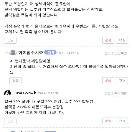
무슨 조합인지 더 상세내역이 필요한데
운낙 앵벌이는 실추템 거추장스럽고 블랙홀같은 전략기술,
별약같은 폭딜이 의미 없습니다.
가장 손쉽게 번개 운낙으로써 번개속피에 우렛소리 룬, 서릿발 정도
교체하시면 죽죽 청소하게 됩니다.
답글
0
0
아이템주시죠
25-12-13 15:14
신고
|
공감 확인
네 번개운낙 세팅맞아영
비전력 좀 딸리는ㄴ거같아서 실추 쓰나했는데 크림슨쪽 알아봐야햇나
요..
답글
0
0
ㄱrㄹrㅅrㄷh
25-12-13 16:32
신고
|
공감 확인
탈목 >>> 꼬맹이 / 구밟 >>> 인검 / 실추 >>> 탈뚜껑
블랙홀 >>>다이아몬드피부-분광경
이렇게 하면 꼬맹이 자리 나옵니다.
답글
0
0