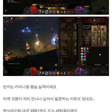
반지는 카리니랑 왕실 실착이에요
어케 꼬맹이 자리 안나나 싶어서 질문하는 이유도 있네요..
현상금이랑 대균 100단정도 도는 세팅용이에요