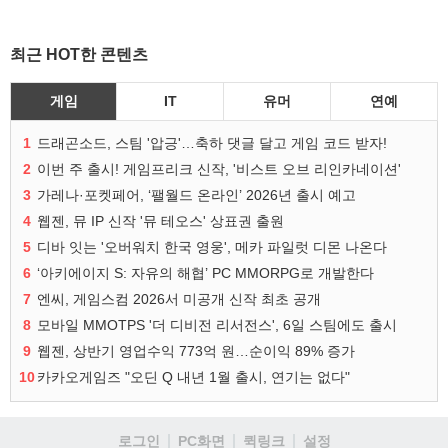
최근 HOT한 콘텐츠
게임
IT
유머
연예
1
드래곤소드, 스팀 '압긍'…축하 댓글 달고 게임 코드 받자!
2
이번 주 출시! 게임프리크 신작, '비스트 오브 리인카네이션'
3
가레나·포켓페어, ‘팰월드 온라인’ 2026년 출시 예고
4
웹젠, 뮤 IP 신작 '뮤 테오스' 상표권 출원
5
디바 잇는 '오버워치 한국 영웅', 메카 파일럿 디몬 나온다
6
‘아키에이지 S: 자유의 해협’ PC MMORPG로 개발한다
7
엔씨, 게임스컴 2026서 미공개 신작 최초 공개
8
모바일 MMOTPS '더 디비전 리서전스', 6일 스팀에도 출시
9
웹젠, 상반기 영업수익 773억 원…순이익 89% 증가
10
카카오게임즈 "오딘 Q 내년 1월 출시, 연기는 없다"
로그인
PC화면
퀵링크
설정