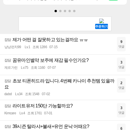
제가 어떤 걸 잘못하고 있는걸까요 ㅠㅠ
잡담
9
댓글
냥냥펀치99
Lv.1
조회 1286
07-15
꿈유마인별약 보주에 재감 필수인가요?
잡담
3
댓글
제르가린
Lv.75
조회 1160
07-07
초보 티폰히드라 입니다. 4번째 카나이 추천템 있을까
잡담
2
요
댓글
dabd
Lv.34
조회 1548
07-02
라이트유저 150단 가능할까요?
잡담
3
댓글
Kimcare
Lv.4
조회 1761
07-01
39시즌 탈라샤+불새+유언 운낙 어때요?
잡담
6