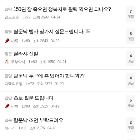
150단 잘 죽으면 정복자로 활력 찍으면 되나요?
잡담
7
댓글
곰도르르
Lv.72
조회 2699
04-24
탈운낙 법사 몇가지 질문드립니다.
잡담
8
댓글
꺄륵
Lv.80
조회 2843
04-23
탈라샤 신발
질문
4
댓글
두부악사
Lv.83
조회 1950
04-21
탈운낙 투구에 홈 있어야 합니꽈??
잡담
4
댓글
치맥의요정
Lv.73
조회 2377
04-20
초보 질문 드립니다
잡담
6
댓글
꺄륵
Lv.80
조회 1925
04-19
탈운낙 조언 부탁드려요
질문
2
댓글
하까리
Lv.11
조회 2176
04-18