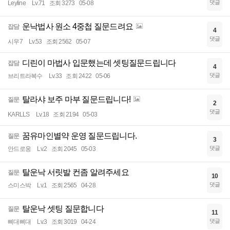
댓글
Leyline
Lv.71
조회 3273
05-08
운낙법사 원소 4중첩 질문드려요
잡담
4
댓글
시우7
Lv.53
조회 2562
05-07
디린이 마법사 입문했는데 셋팅질문드립니다
잡담
4
댓글
브리트라복수
Lv.33
조회 2422
05-06
탈라샤 보주 마부 질문드립니다!
질문
2
댓글
KARLLS
Lv.18
조회 2194
05-03
꿈유마인별약 운영 질문드립니다.
질문
3
댓글
안드로웅
Lv.2
조회 2045
05-03
탈운낙 서릿발 컨좀 알려주세요
질문
10
댓글
스미스박
Lv.1
조회 2565
04-28
탈운낙 셋팅 질문합니다
질문
11
댓글
삐대삐대
Lv.3
조회 3019
04-24