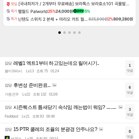
[국내최저가 / 2개부터 무료배송] 보라톡스 보라효소101 곡물발효효소 프로바이오틱스 30포
핫딜
팰월드 Palworld
25%
24,000원
5%
특가
닌텐도 스위치 2 본체 + 마리오 카트 월드 + 포켓몬스터 레전드 ZA 닌텐도 스위치 2 에디션 번들
825,800원
2%
809,280원
특가
레벨1 엑트1부터 하고있는데요 릴머시기..
잡담
1
댓글
봄이와따시
Lv.13
조회 75
01:24
후변성 준비완료...
잡담
6
댓글
가원건우
Lv.22
조회 132
01:08
시즌퀘스트 틈새닫기 속삭임 깨는법이 뭐임? ㅡ.ㅡ
잡담
3
댓글
Faddqsd
Lv.21
조회 93
00:48
15 PTR 쿨레의 조율의 분광경 안주나요?
잡담
0
댓글
버무스
Lv.76
조회 93
00:14