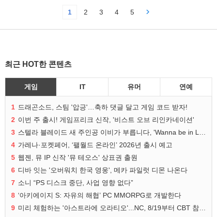
1
2
3
4
5
최근 HOT한 콘텐츠
게임
IT
유머
연예
1
드래곤소드, 스팀 '압긍'…축하 댓글 달고 게임 코드 받자!
2
이번 주 출시! 게임프리크 신작, '비스트 오브 리인카네이션'
3
스텔라 블레이드 새 주인공 이비가 부릅니다, 'Wanna be in LOVE' 뮤비 공개
4
가레나·포켓페어, ‘팰월드 온라인’ 2026년 출시 예고
5
웹젠, 뮤 IP 신작 '뮤 테오스' 상표권 출원
6
디바 잇는 '오버워치 한국 영웅', 메카 파일럿 디몬 나온다
7
소니 “PS 디스크 중단, 사업 영향 없다”
8
‘아키에이지 S: 자유의 해협’ PC MMORPG로 개발한다
9
미리 체험하는 '아스트라에 오라티오'...NC, 8/19부터 CBT 참가자 모집