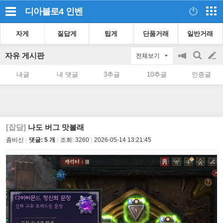
디아블로4
인벤
자게
질답게
팁게
단품거래
일반거래
자유 게시판
전체보기
공
검
글
지
색
내글
내 댓글
3추글
10추글
인증글
on/off
쓰
기
[잡담]
나도 버그 맛볼래
좀비신
댓글: 5 개
조회:
3260
2026-05-14 13:21:45