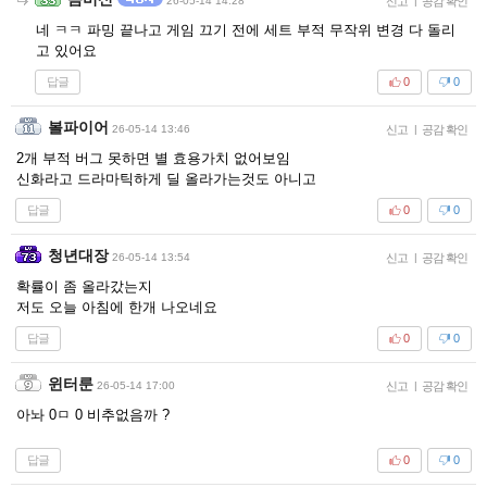
26-05-14 14:28
신고
|
공감 확인
네 ㅋㅋ 파밍 끝나고 게임 끄기 전에 세트 부적 무작위 변경 다 돌리
고 있어요
답글
0
0
볼파이어
26-05-14 13:46
신고
|
공감 확인
2개 부적 버그 못하면 별 효용가치 없어보임
신화라고 드라마틱하게 딜 올라가는것도 아니고
답글
0
0
청년대장
26-05-14 13:54
신고
|
공감 확인
확률이 좀 올라갔는지
저도 오늘 아침에 한개 나오네요
답글
0
0
윈터룬
26-05-14 17:00
신고
|
공감 확인
아놔 0ㅁ 0 비추없음까 ?
답글
0
0