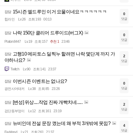
15시즌 엘드루인 이거 요물이네요ㅋㅋㅋㅋㅋㅋ
잡담
0
댓글
힙라인
Lv.26
조회 193
00:13
나락 150단 클리어 드루이드(버그X)
잡담
0
댓글
Platon8447
Lv.19
조회 157
추천 1
23:46
고행10 메피토스 딜찍누 할려면 나락 몇단계 까지 가
잡담
2
야하나요?
댓글
Twitch
Lv.90
조회 141
23:37
이번시즌 이벤트는 없나요?
잡담
0
댓글
광전사어태커
Lv.38
조회 85
23:26
[변성] 위상.....작업 진짜 개빡치네......
잡담
2
댓글
검단동부엉이
Lv.12
조회 161
23:19
뉴비인데 전설 문장 꼈는데 왜 부적 3개밖에 못낌?
잡담
4
댓글
Faddqsd
Lv.21
조회 261
21:37