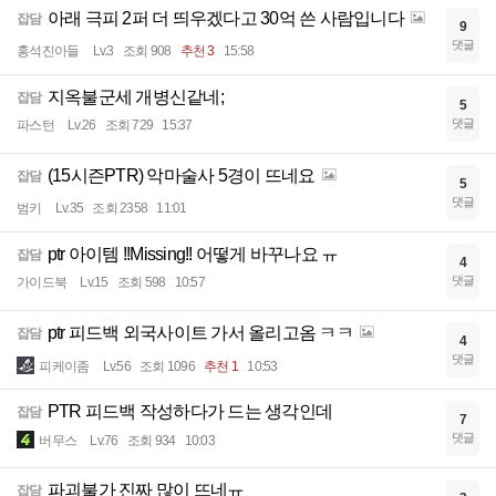
아래 극피 2퍼 더 띄우겠다고 30억 쓴 사람입니다
잡담
9
댓글
홍석진아들
Lv.3
조회 908
추천 3
15:58
지옥불군세 개병신같네;
잡담
5
댓글
파스턴
Lv.26
조회 729
15:37
(15시즌PTR) 악마술사 5경이 뜨네요
잡담
5
댓글
범키
Lv.35
조회 2358
11:01
ptr 아이템 !!Missing!! 어떻게 바꾸나요 ㅠ
잡담
4
댓글
가이드북
Lv.15
조회 598
10:57
ptr 피드백 외국사이트 가서 올리고옴 ㅋㅋ
잡담
4
댓글
피케이좀
Lv.56
조회 1096
추천 1
10:53
PTR 피드백 작성하다가 드는 생각인데
잡담
7
댓글
버무스
Lv.76
조회 934
10:03
파괴불가 진짜 많이 뜨네ㅠ
잡담