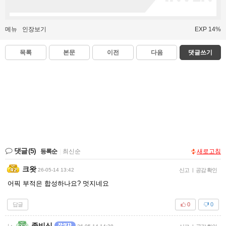
메뉴
인장보기
EXP 14%
목록
본문
이전
다음
댓글쓰기
댓글
(5)
등록순
|
최신순
새로고침
크왓
26-05-14 13:42
신고
|
공감 확인
어픽 부적은 합성하나요? 멋지네요
답글
0
0
좀비신