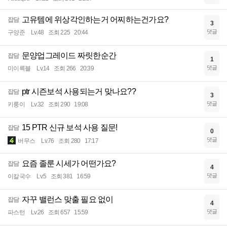
고유템에 위상각인하는거 어찌하는건가요?
잡담
3
댓글
구양준
Lv.48
조회 225
20:44
문양업그레이드 짜릿한순간
잡담
1
댓글
미이륵블
Lv.14
조회 266
20:39
ptr 시즌보석 사용되는거 맞나요??
잡담
3
댓글
키룽이
Lv.32
조회 290
19:08
15 PTR 신규 보석 사용 질문!
잡담
0
댓글
버무스
Lv.76
조회 280
17:17
요즘 졸룬 시세가 어떤가요?
잡담
4
댓글
이칼국수
Lv.5
조회 381
16:59
자꾸 밸런스 맞출 필요 없이
잡담
4
댓글
파스턴
Lv.26
조회 657
15:59