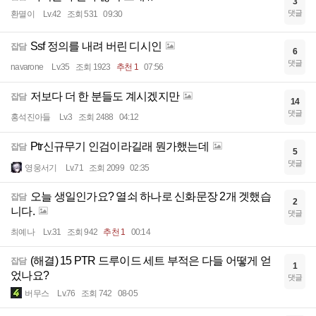
3
댓글
환멸이
Lv.42
조회 531
09:30
Ssf 정의를 내려 버린 디시인
잡담
6
댓글
navarone
Lv.35
조회 1923
추천 1
07:56
저보다 더 한 분들도 계시겠지만
잡담
14
댓글
홍석진아들
Lv.3
조회 2488
04:12
Ptr신규무기 인검이라길래 뭔가했는데
잡담
5
댓글
영웅서기
Lv.71
조회 2099
02:35
오늘 생일인가요? 열쇠 하나로 신화문장 2개 겟했습
잡담
2
니다.
댓글
최예나
Lv.31
조회 942
추천 1
00:14
(해결) 15 PTR 드루이드 세트 부적은 다들 어떻게 얻
잡담
1
었나요?
댓글
버무스
Lv.76
조회 742
08-05