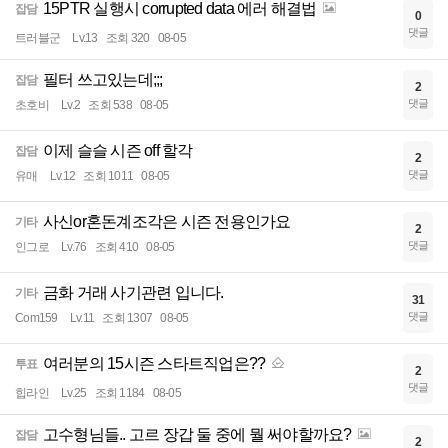
15PTR 실행시 corrupted data 에러 해결법
잡담
0
댓글
트러블군
Lv.13
조회 320
08-05
필터 쓰고있는데;;;
잡담
2
댓글
초호비
Lv.2
조회 538
08-05
이제 슬슬 시즌 off 할각
잡담
2
댓글
유매
Lv.12
조회 1011
08-05
사신or혼돈계조각은 시즌 전용인가요
기타
2
댓글
인그로
Lv.76
조회 410
08-05
금화 거래 사기관련 입니다.
기타
31
댓글
Com159
Lv.11
조회 1307
08-05
여러분의 15시즌 스타트직업은??
투표
2
댓글
힙라인
Lv.25
조회 1184
08-05
고수형님들.. 고르 장갑 둘 중에 뭘 써야할까요?
잡담
2