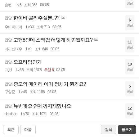
댓글
솔런
Lv.6
조회 366
08-05
한아비 골라주실분..??
잡담
6
댓글
우아하아아
Lv.33
조회 713
08-05
고행8인데 스펙업 어떻게 하면될까요?
잡담
11
댓글
귀까만여우
Lv.1
조회 646
08-05
오프타임인가
잡담
10
댓글
Light
Lv.55
조회 1578
추천 6
08-05
증오의 메아리 이거 정채가 뭔가요?
잡담
5
댓글
구양준
Lv.48
조회 1188
08-05
뉴빈데요 언제까지재밌나요
잡담
12
댓글
shortson
Lv.70
조회 1071
08-05
최근
다음
검색
글쓰기