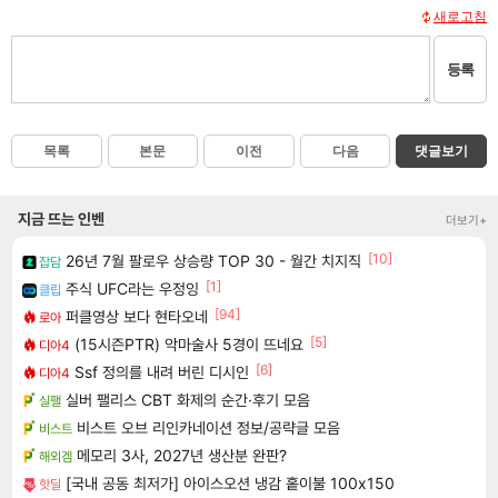
새로고침
등록
목록
본문
이전
다음
댓글보기
지금 뜨는 인벤
더보기+
[10]
26년 7월 팔로우 상승량 TOP 30 - 월간 치지직
잡담
[1]
주식 UFC라는 우정잉
클립
[94]
퍼클영상 보다 현타오네
로아
[5]
(15시즌PTR) 악마술사 5경이 뜨네요
디아4
[6]
Ssf 정의를 내려 버린 디시인
디아4
실버 팰리스 CBT 화제의 순간·후기 모음
실팰
비스트 오브 리인카네이션 정보/공략글 모음
비스트
메모리 3사, 2027년 생산분 완판?
해외겜
[국내 공동 최저가] 아이스오션 냉감 홑이불 100x150
핫딜