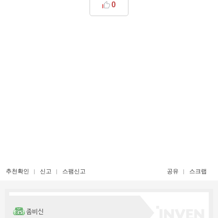
0
추천확인
신고
스팸신고
공유
스크랩
좀비신