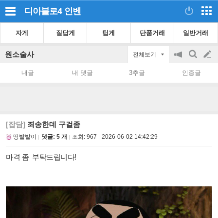
디아블로4
인벤
자게
질답게
팁게
단품거래
일반거래
원소술사
전체보기
공
검
글
지
색
내글
내 댓글
3추글
인증글
on/off
쓰
기
[잡담]
죄송한데 구걸좀
땅발발이
댓글: 5 개
조회:
967
2026-06-02 14:42:29
마격 좀 부탁드립니다!