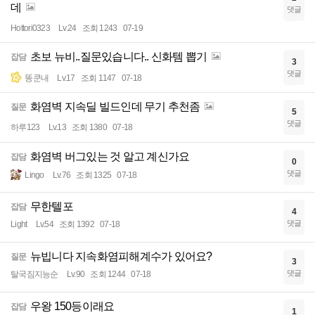
데
댓글
Hottori0323
Lv.24
조회 1243
07-19
초보 뉴비..질문있습니다.. 신화템 뽑기
잡담
3
댓글
똥쿤내
Lv.17
조회 1147
07-18
화염벽 지속딜 빌드인데 무기 추천좀
질문
5
댓글
하루123
Lv.13
조회 1380
07-18
화염벽 버그있는 것 알고 계신가요
잡담
0
댓글
Lingo
Lv.76
조회 1325
07-18
무한텔포
잡담
4
댓글
Light
Lv.54
조회 1392
07-18
뉴빕니다 지속화염피해계수가 있어요?
질문
3
댓글
탈국짐지능순
Lv.90
조회 1244
07-18
우왕 150등이래요
잡담
1