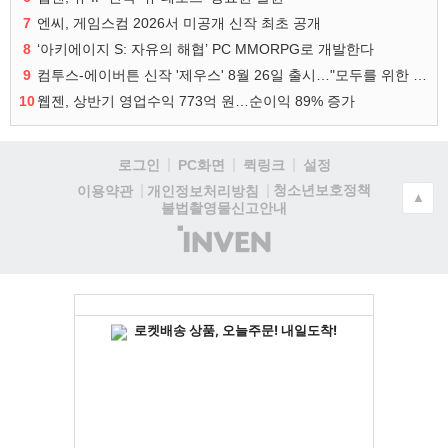
7
엔씨, 게임스컴 2026서 미공개 신작 최초 공개
8
‘아키에이지 S: 자유의 해협’ PC MMORPG로 개발한다
9
컴투스-에이버튼 신작 '제우스' 8월 26일 출시…"모두를 위한 경쟁"
10
웹젠, 상반기 영업수익 773억 원…순이익 89% 증가
로그인
PC화면
퀵링크
설정
청소년보호정책
이용약관
개인정보처리방침
▲
불법촬영물신고안내
(주)
인
벤