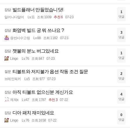
빌드플래너 만들었습니닷!
잡담
1
댓글
일어나다말어
Lv.11
조회 1009
추천 6
07-23
화염벽 빌드 궁 뭐 쓰나요 ?
잡담
3
댓글
응반사수고링
Lv.88
조회 1182
07-23
잿불의 분노 버그있네요
잡담
1
댓글
Lingo
Lv.76
조회 847
07-23
티볼트와 저지불가 옵션 작동 조건 질문
질문
2
댓글
브레인픽커
Lv.5
조회 977
07-23
아직 티볼트 없으신분 계신가요
잡담
4
댓글
제제x
Lv.47
조회 1787
추천 3
07-22
디아 패치 재미있네요
잡담
0
댓글
Lingo
Lv.76
조회 1658
07-22