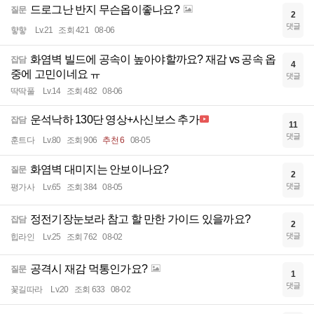
드로그난 반지 무슨옵이좋나요?
질문
2
댓글
햫햫
Lv.21
조회 421
08-06
화염벽 빌드에 공속이 높아야할까요? 재감 vs 공속 옵
잡담
4
중에 고민이네요 ㅠ
댓글
딱딱풀
Lv.14
조회 482
08-06
운석낙하 130단 영상+사신보스 추가
잡담
11
댓글
훈트다
Lv.80
조회 906
추천 6
08-05
화염벽 대미지는 안보이나요?
질문
2
댓글
평가사
Lv.65
조회 384
08-05
정전기장눈보라 참고 할 만한 가이드 있을까요?
잡담
2
댓글
힙라인
Lv.25
조회 762
08-02
공격시 재감 먹통인가요?
질문
1
댓글
꽃길따라
Lv.20
조회 633
08-02