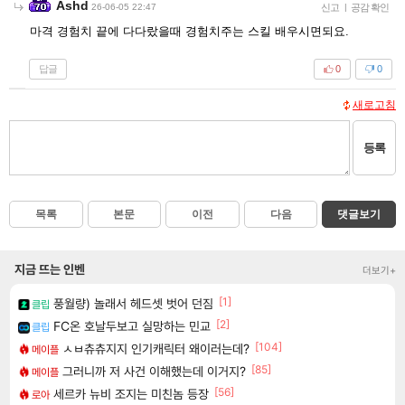
Ashd
26-06-05 22:47
신고
|
공감 확인
마격 경험치 끝에 다다랐을때 경험치주는 스킬 배우시면되요.
답글
0
0
새로고침
등록
목록
본문
이전
다음
댓글보기
지금 뜨는 인벤
더보기+
[1]
풍월량) 놀래서 헤드셋 벗어 던짐
클립
[2]
FC온 호날두보고 실망하는 민교
클립
[104]
ㅅㅂ츄츄지지 인기캐릭터 왜이러는데?
메이플
[85]
그러니까 저 사건 이해했는데 이거지?
메이플
[56]
세르카 뉴비 조지는 미친놈 등장
로아