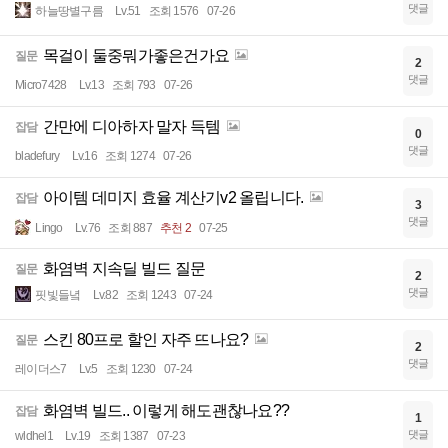
댓글
하늘땅별구름
Lv.51
조회 1576
07-26
목걸이 둘중뭐가좋은건가요
질문
2
댓글
Micro7428
Lv.13
조회 793
07-26
간만에 디아하자 말자 득템
잡담
0
댓글
bladefury
Lv.16
조회 1274
07-26
아이템 데미지 효율 계산기v2 올립니다.
잡담
3
댓글
Lingo
Lv.76
조회 887
추천 2
07-25
화염벽 지속딜 빌드 질문
질문
2
댓글
핏빛들녘
Lv.82
조회 1243
07-24
스킨 80프로 할인 자주 뜨나요?
질문
2
댓글
레이더스7
Lv.5
조회 1230
07-24
화염벽 빌드.. 이렇게 해도괜찮나요??
잡담
1
댓글
wldhel1
Lv.19
조회 1387
07-23