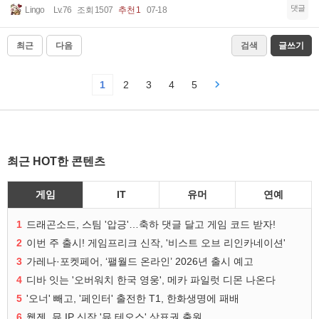
댓글
Lingo
Lv.76
조회 1507
추천 1
07-18
최근
다음
검색
글쓰기
1
2
3
4
5
최근 HOT한 콘텐츠
게임
IT
유머
연예
1
드래곤소드, 스팀 '압긍'…축하 댓글 달고 게임 코드 받자!
2
이번 주 출시! 게임프리크 신작, '비스트 오브 리인카네이션'
3
가레나·포켓페어, ‘팰월드 온라인’ 2026년 출시 예고
4
디바 잇는 '오버워치 한국 영웅', 메카 파일럿 디몬 나온다
5
'오너' 빼고, '페인터' 출전한 T1, 한화생명에 패배
6
웹젠, 뮤 IP 신작 '뮤 테오스' 상표권 출원