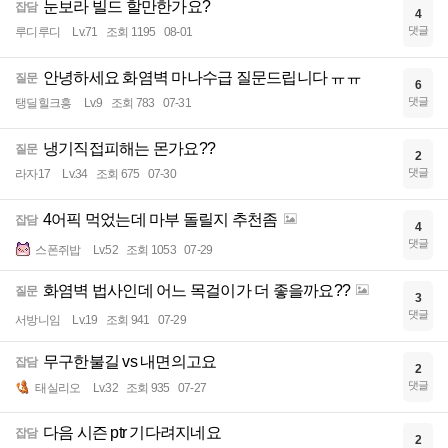
눈보라 빌드 할만한가요?
잡담
4
댓글
루디루디
Lv.71
조회 1195
08-01
안녕하세요 화염벽 마나수급 질문드립니다 ㅠㅠ
질문
6
댓글
탱딜힐크흥
Lv.9
조회 783
07-31
냉기직접피해는 몬가요??
질문
2
댓글
라자17
Lv.34
조회 675
07-30
4어픽 먹었는데 마부 돌릴지 추천좀
잡담
4
댓글
스폰쥐밥
Lv.52
조회 1053
07-29
화염벽 법사인데 어느 목걸이가 더 좋을까요??
질문
3
댓글
서방니임
Lv.19
조회 941
07-29
무구한불길 vs 내면의고요
잡담
2
댓글
태실리오
Lv.32
조회 935
07-27
다음 시즌 ptr 기다려지네요
잡담
2