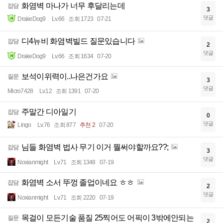
화염벽 마나가 너무 후달리는데
잡담
3
댓글
DrakeDog9
Lv.66
조회 1723
07-21
디4뉴비 화염벽빌드 질문있습니다
잡담
2
댓글
DrakeDog9
Lv.66
조회 1634
07-20
보석이위력이..나은건가요
질문
3
댓글
Micro7428
Lv.12
조회 1391
07-20
주말간 디아일기
잡담
0
댓글
Lingo
Lv.76
조회 877
추천 2
07-20
님들 화염벽 법사 무기 이거 뭘써야할까요??;
잡담
3
댓글
Noxianmight
Lv.71
조회 1348
07-19
화염벽 소서 뚜껑 졸업이네요 ㅎㅎ
잡담
2
댓글
Noxianmight
Lv.71
조회 2220
07-19
목걸이 모든기술 품질 25찍어도 어픽이 3밖에안되는
질문
2