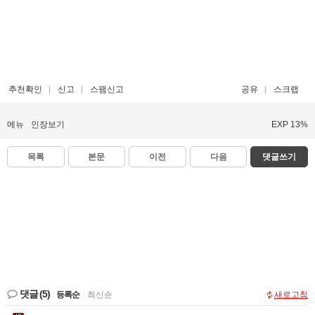
추천확인
신고
스팸신고
공유
스크랩
메뉴
인장보기
EXP 13%
목록
본문
이전
다음
댓글쓰기
댓글
(5)
등록순
|
최신순
새로고침