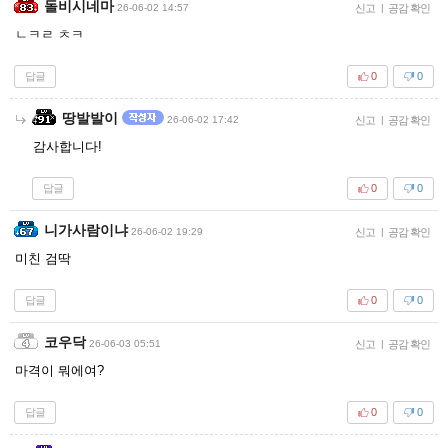
돌비시네마
26-06-02 14:57
신고
|
공감 확인
ㄴㅋㄹ ㅊㅋ
답글
0
0
땅발발이
26-06-02 17:42
신고
|
공감 확인
감사합니다!
답글
0
0
니가사람이냐
26-06-02 19:29
신고
|
공감 확인
미친 검딱
답글
0
0
코우닥
26-06-03 05:51
신고
|
공감 확인
마격이 뭐에여?
답글
0
0