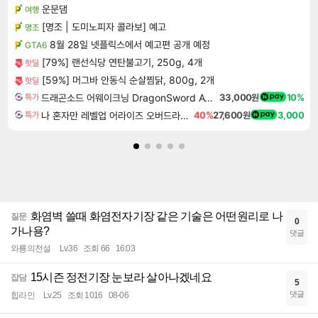
운문댐
여행
[명조 | 도미노피자 콜라보] 예고
명조
8월 28일 넷플릭스에서 예고편 공개 예정
GTA6
[79%] 랜선식당 연탄불고기, 250g, 4개
핫딜
[59%] 머그바 안동식 순살찜닭, 800g, 2개
핫딜
드래곤소드 어웨이크닝 DragonSword Awakening
33,000원
10%
특가
나 혼자만 레벨업 어라이즈 오버드라이브 Solo Leveling Arise
40%
27,600원
3,000
특가
화염벽 쓸때 화염전자기장 같은 기술은 어떤원리로 나
질문
0
가나용?
댓글
와룡의전설
Lv.36
조회 66
16:03
15시즌 정전기장 눈보라 살아나겠네요
잡담
5
댓글
힙라인
Lv.25
조회 1016
08-06