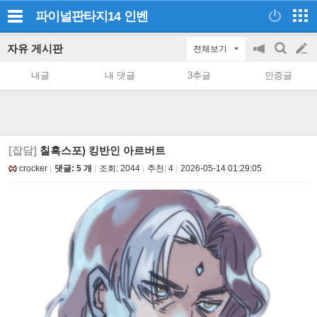
파이널판타지14
인벤
자유 게시판
전체보기
공
검
글
지
색
내글
내 댓글
3추글
인증글
on/off
쓰
기
[잡담]
칠흑스포) 킹반인 아르버트
crocker
댓글: 5 개
조회:
2044
추천:
4
2026-05-14 01:29:05