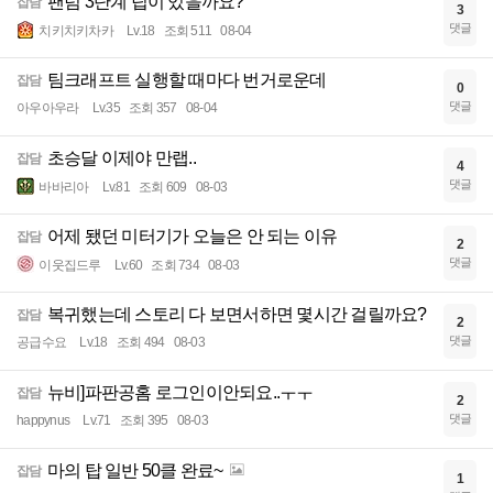
팬텀 3단계 팁이 있을까요?
잡담
3
댓글
치키치키차카
Lv.18
조회 511
08-04
팀크래프트 실행할 때마다 번거로운데
잡담
0
댓글
아우아우라
Lv.35
조회 357
08-04
초승달 이제야 만랩..
잡담
4
댓글
바바리아
Lv.81
조회 609
08-03
어제 됐던 미터기가 오늘은 안 되는 이유
잡담
2
댓글
이웃집드루
Lv.60
조회 734
08-03
복귀했는데 스토리 다 보면서하면 몇시간 걸릴까요?
잡담
2
댓글
공급수요
Lv.18
조회 494
08-03
뉴비]파판공홈 로그인이안되요..ㅜㅜ
잡담
2
댓글
happynus
Lv.71
조회 395
08-03
마의 탑 일반 50클 완료~
잡담
1