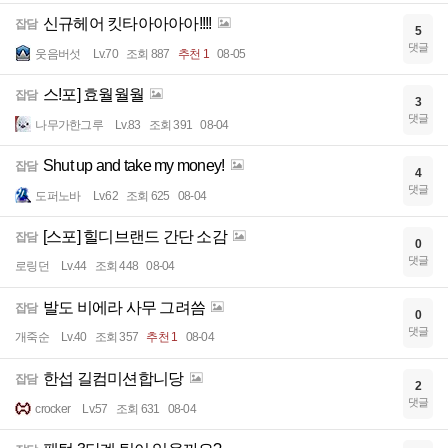
신규헤어 킷타아아아아!!!!
잡담
5
댓글
웃음버섯
Lv.70
조회 887
추천 1
08-05
스!포] 효월월월
잡담
3
댓글
나무가한그루
Lv.83
조회 391
08-04
Shut up and take my money!
잡담
4
댓글
도퍼노바
Lv.62
조회 625
08-04
[스포] 힐디브랜드 간단 소감
잡담
0
댓글
로링던
Lv.44
조회 448
08-04
발도 비에라 사무 그려씀
잡담
0
댓글
개죽순
Lv.40
조회 357
추천 1
08-04
한섭 길컴미션합니당
잡담
2
댓글
crocker
Lv.57
조회 631
08-04