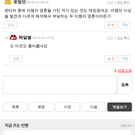
로링던
26-05-14 09:29
신고
|
공감 확인
윈터러 중에 아젬의 영혼을 가진 자가 있는 것도 재밌겠네요. 아젬의 이상
을 빛전과 다르게 해석해서 부딪히는 두 아젬의 영혼이라든가
답글
0
0
해달별
26-05-14 17:16
신고
|
공감 확인
오 이것도 흥미롭네요
답글
0
0
새로고침
등록
목록
본문
이전
다음
댓글보기
지금 뜨는 인벤
더보기+