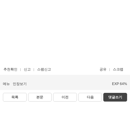
추천확인
신고
스팸신고
공유
스크랩
메뉴
인장보기
EXP 64%
목록
본문
이전
다음
댓글쓰기