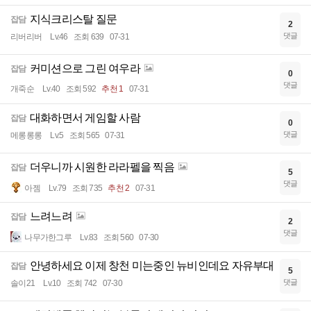
지식크리스탈 질문
잡담
2
댓글
리버리버
Lv.46
조회 639
07-31
커미션으로 그린 여우라
잡담
0
댓글
개죽순
Lv.40
조회 592
추천 1
07-31
대화하면서 게임할 사람
잡담
0
댓글
메롱롱롱
Lv.5
조회 565
07-31
더우니까 시원한 라라펠을 찍음
잡담
5
댓글
아젬
Lv.79
조회 735
추천 2
07-31
느려느려
잡담
2
댓글
나무가한그루
Lv.83
조회 560
07-30
안녕하세요 이제 창천 미는중인 뉴비인데요 자유부대
잡담
5
댓글
솔이21
Lv.10
조회 742
07-30