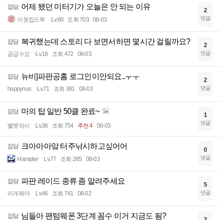
어제 됐던 미터기가 오늘은 안 되는 이유
잡담
2
댓글
이웃집드루
Lv.60
조회 703
08-03
복귀했는데 스토리 다 보면서하면 몇시간 걸릴까요?
잡담
2
댓글
공급수요
Lv.18
조회 472
08-03
뉴비]파판공홈 로그인이안되요..ㅜㅜ
잡담
2
댓글
happynus
Lv.71
조회 381
08-03
마의 탑 일반 50클 완료~
잡담
1
댓글
벨벳의시
Lv.36
조회 754
추천 4
08-03
크아아아앜 터주낚시하고싶어어
잡담
0
댓글
Hampter
Lv.77
조회 285
08-03
파판 레이드 종류 좀 알려주세요
잡담
5
댓글
이게뭐야
Lv.46
조회 741
08-02
님들아 팬텀웨폰 3단계 꼼수 이거 지금도 됨?
잡담
3