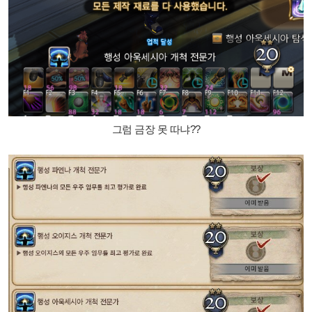
그럼 금장 못 따냐??