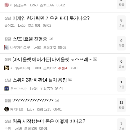
댓글
이웃집드루
Lv.60
조회 1092
08-02
이게임 한캐릭만 키우면 파티 못가나요?
잡담
8
댓글
솔이21
Lv.10
조회 901
08-02
스!포] 효월 진행중
잡담
0
댓글
나무가한그루
Lv.83
조회 372
08-02
[바이올렛 에버가든] 바이올렛 코스프레 ~
잡담
0
댓글
시라누이마이
Lv.80
조회 632
추천 4
08-01
스위치2판 파판14 설치 용량
잡담
1
댓글
우르프르가
Lv.34
조회 779
08-01
?????????????????
잡담
11
댓글
패치너트
Lv.67
조회 1215
08-01
처음 시작했는데 돈은 어떻게 버나요?
잡담
3
댓글
수훤
Lv.56
조회 836
08-01