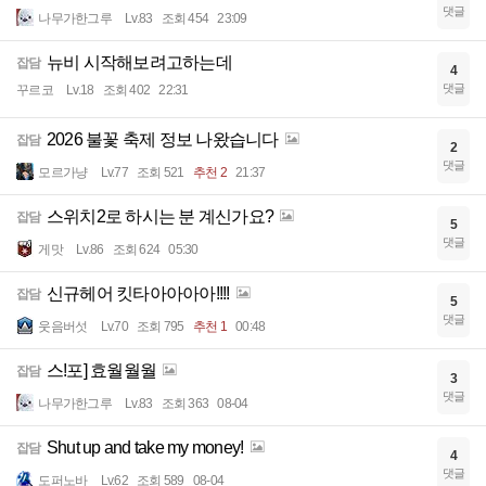
댓글
나무가한그루
Lv.83
조회 454
23:09
뉴비 시작해보려고하는데
잡담
4
댓글
꾸르코
Lv.18
조회 402
22:31
2026 불꽃 축제 정보 나왔습니다
잡담
2
댓글
모르가냥
Lv.77
조회 521
추천 2
21:37
스위치2로 하시는 분 계신가요?
잡담
5
댓글
게맛
Lv.86
조회 624
05:30
신규헤어 킷타아아아아!!!!
잡담
5
댓글
웃음버섯
Lv.70
조회 795
추천 1
00:48
스!포] 효월월월
잡담
3
댓글
나무가한그루
Lv.83
조회 363
08-04
Shut up and take my money!
잡담
4
댓글
도퍼노바
Lv.62
조회 589
08-04