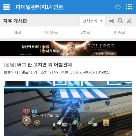
파이널판타지14
인벤
자유 게시판
전체보기
공
검
글
지
색
내글
내 댓글
3추글
인증글
on/off
쓰
기
[잡담]
버그 안 고치면 뭐 어쩔건데
벨벳의시
댓글: 1 개
조회:
2145
추천:
1
2026-06-09 18:50:21