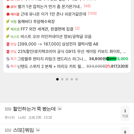
[46]
벨가 1관 잡히는거 먼가 좀 몬가몬가네..
로아
[106]
근데 유니온 이거 1만 존나 쉬운거같은데
메이플
동해바다 추암해수욕장
여행
[2]
FF7 외전 세계관, 완결편에 집결
해외겜
비스트 오브 리인카네이션 정보/공략글 모음
비스트
[399,000 -> 187,000] 삼성전자 갤럭시탭 A8
핫딜
23%할인!로지텍코리아 공식 G915 무선 게이밍 키보드 화이트, 갈축
핫딜
그랑블루 판타지 리링크 엔드리스 라그나로크 업그레이드 킷 Granblue Fantasy Relink Endless Ragnarok Upgrade Kit DLC
36,800원
5,000
특가
닌텐도 스위치 2 본체 + 마리오 카트 월드 + 포켓몬 포코피아 번들
834,000원
2%
817,320원
특가
할인하는거 쭉 봤는데
잡담
1
댓글
루아히
Lv.62
조회 295
15:18
스!포] 뭐임
잡담
8