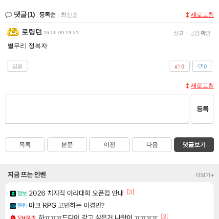
댓글
(1)
등록순
|
최신순
새로고침
로링던
26-06-09 19:21
신고
|
공감 확인
별무리 정복자
답글
0
0
새로고침
등록
목록
본문
이전
다음
댓글보기
지금 뜨는 인벤
더보기+
[3]
2026 치지직 이리대회 오픈컵 안내
정보
마크 RPG 고민하는 이경민?
클립
[3]
하ㅠㅠㅠ드디어 갖고 싶은거 나왓어 ㅠㅠㅠㅠ
오버워치