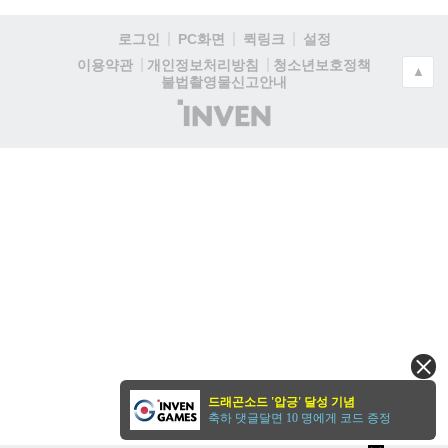
로그인
PC화면
퀵링크
설정
청소년보호정책
이용약관
개인정보처리방침
▲
불법촬영물신고안내
(주)
인
벤
드래곤소드 '압긍' 달성 기념
축하 댓글달면 10 명에게 코드 증정