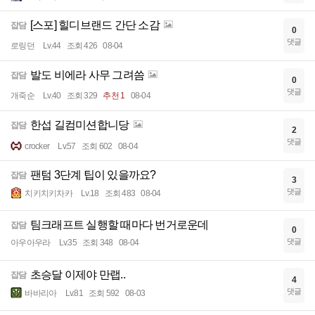
[스포] 힐디브랜드 간단 소감
잡담
0
댓글
로링던
Lv.44
조회 426
08-04
발도 비에라 사무 그려씀
잡담
0
댓글
개죽순
Lv.40
조회 329
추천 1
08-04
한섭 길컴미션합니당
잡담
2
댓글
crocker
Lv.57
조회 602
08-04
팬텀 3단계 팁이 있을까요?
잡담
3
댓글
치키치키차카
Lv.18
조회 483
08-04
팀크래프트 실행할 때마다 번거로운데
잡담
0
댓글
아우아우라
Lv.35
조회 348
08-04
초승달 이제야 만랩..
잡담
4
댓글
바바리아
Lv.81
조회 592
08-03