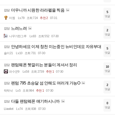
더우니까 시원한 라라펠을 찍음
잡담
5
댓글
아젬
Lv.79
조회 724
추천 2
07-31
느려느려
잡담
2
댓글
나무가한그루
Lv.83
조회 552
07-30
안녕하세요 이제 창천 미는중인 뉴비인데요 자유부대
잡담
5
댓글
솔이21
Lv.10
조회 731
07-30
팬텀웨폰 헷깔리는 분들이 계셔서 정리
잡담
10
댓글
파수꾼9
Lv.58
조회 2739
추천 1
07-30
펜텀 795 초승달 섬 안해도 여러개 가능O
잡담
2
댓글
락락낙
Lv.5
조회 994
추천 1
07-30
다들 팬텀웨폰 얘기하시니까
잡담
0
댓글
Llawliet
Lv.74
조회 838
07-30