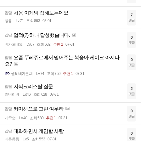
처음 이게임 접해보는데요
잡담
7
댓글
방용
Lv.71
조회 863
08-01
업적(?) 하나 달성했습니다.
잡담
0
댓글
비가오네요
Lv.67
조회 632
추천 2
07-31
요즘 뚜레쥬르에서 밀어주는 복숭아 케이크 아시나
잡담
0
요?
댓글
셀레네가본체
Lv.74
조회 759
추천 1
07-31
지식크리스탈 질문
잡담
2
댓글
리버리버
Lv.46
조회 628
07-31
커미션으로 그린 여우라
잡담
0
댓글
개죽순
Lv.40
조회 580
추천 1
07-31
대화하면서 게임할 사람
잡담
0
댓글
메롱롱롱
Lv.5
조회 553
07-31