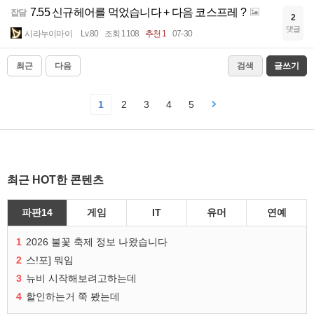
7.55 신규헤어를 먹었습니다 + 다음 코스프레 ?
잡담
2
댓글
시라누이마이
Lv.80
조회 1108
추천 1
07-30
최근
다음
검색
글쓰기
1
2
3
4
5
최근 HOT한 콘텐츠
파판14
게임
IT
유머
연예
1
2026 불꽃 축제 정보 나왔습니다
2
스!포] 뭐임
3
뉴비 시작해보려고하는데
4
할인하는거 쭉 봤는데