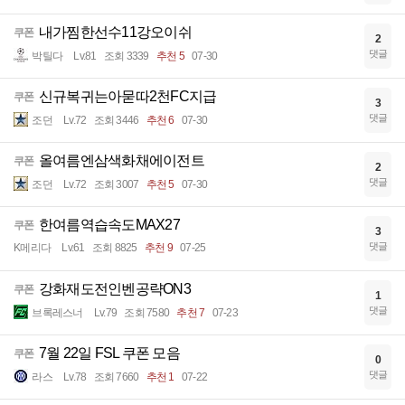
내가찜한선수11강오이쉬
쿠폰
2
댓글
박틸다
Lv.81
조회 3339
추천 5
07-30
신규복귀는아묻따2천FC지급
쿠폰
3
댓글
조던
Lv.72
조회 3446
추천 6
07-30
올여름엔삼색화채에이전트
쿠폰
2
댓글
조던
Lv.72
조회 3007
추천 5
07-30
한여름역습속도MAX27
쿠폰
3
댓글
K메리다
Lv.61
조회 8825
추천 9
07-25
강화재도전인벤공략ON3
쿠폰
1
댓글
브록레스너
Lv.79
조회 7580
추천 7
07-23
7월 22일 FSL 쿠폰 모음
쿠폰
0
댓글
라스
Lv.78
조회 7660
추천 1
07-22