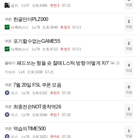
댓글
골킥
Lv.57
조회 4668
추천 3
07-21
한골만더PLZ000
쿠폰
2
댓글
브록레스너
Lv.79
조회 3949
추천 5
07-21
포기할수없는GAME55
쿠폰
2
댓글
브록레스너
Lv.79
조회 4712
추천 5
07-21
패드쓰는 형들 슛 찰때 L스틱 방향 어떻게 차?
플레이
4
댓글
키브라
Lv.6
조회 1688
07-21
7월 20일 FSL 쿠폰 모음
쿠폰
0
댓글
라스
Lv.78
조회 6102
추천 5
07-20
최종전은NOT종착역26
쿠폰
2
댓글
라스
Lv.78
조회 3046
추천 7
07-20
역습의TIME500
쿠폰
1
댓글
라스
Lv.78
조회 3023
추천 6
07-20