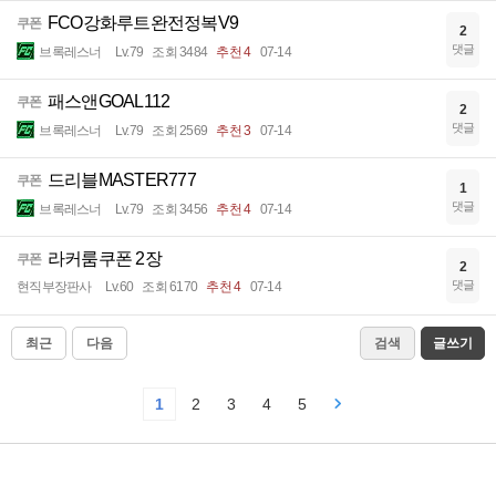
FCO강화루트완전정복V9
쿠폰
2
댓글
브록레스너
Lv.79
조회 3484
추천 4
07-14
패스앤GOAL112
쿠폰
2
댓글
브록레스너
Lv.79
조회 2569
추천 3
07-14
드리블MASTER777
쿠폰
1
댓글
브록레스너
Lv.79
조회 3456
추천 4
07-14
라커룸쿠폰 2장
쿠폰
2
댓글
현직부장판사
Lv.60
조회 6170
추천 4
07-14
최근
다음
검색
글쓰기
1
2
3
4
5