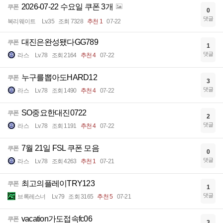
2026-07-22 수요일 쿠폰 3개
쿠폰
0
댓글
복리웨이트
Lv.35
조회 7328
추천 1
07-22
대진은완성됐다GG789
쿠폰
1
댓글
라스
Lv.78
조회 2164
추천 4
07-22
누구를뽑아도HARD12
쿠폰
3
댓글
라스
Lv.78
조회 1490
추천 4
07-22
SO중요한대진0722
쿠폰
2
댓글
라스
Lv.78
조회 1191
추천 4
07-22
7월 21일 FSL 쿠폰 모음
쿠폰
0
댓글
라스
Lv.78
조회 4263
추천 1
07-21
최고의플레이TRY123
쿠폰
1
댓글
브록레스너
Lv.79
조회 3165
추천 5
07-21
vacation가도접속fc06
쿠폰
3