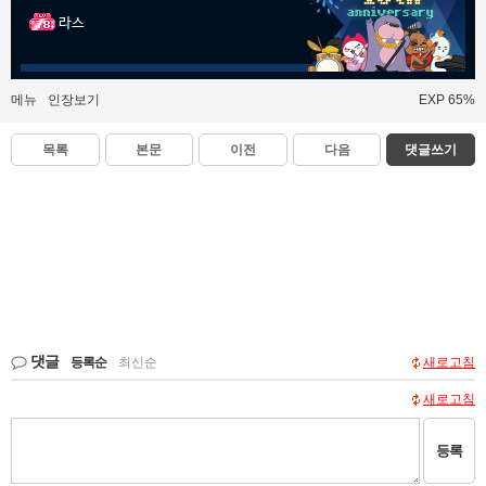
라스
메뉴
인장보기
EXP 65%
목록
본문
이전
다음
댓글쓰기
댓글
등록순
|
최신순
새로고침
새로고침
등록