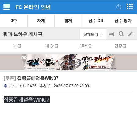
FC 온라인
인벤
3추
자게
팁게
선수 DB
선수 평가
팁과 노하우 게시판
전체보기
공
검
글
지
색
내글
내 댓글
10추글
인증글
on/off
쓰
기
[쿠폰]
집중끝에얻을WIN07
라스
조회:
1626
추천:
1
2026-07-07 20:48:09
집중끝에얻을WIN07