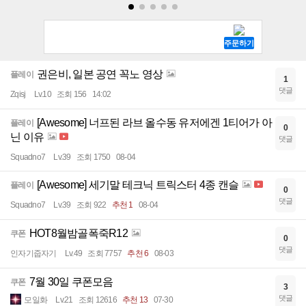
권은비, 일본 공연 꼭노 영상
플레이
1
댓글
Zqisj
Lv.10
조회 156
14:02
[Awesome] 너프된 라브 올수동 유저에겐 1티어가 아
플레이
0
닌 이유
댓글
Squadno7
Lv.39
조회 1750
08-04
[Awesome] 세기말 테크닉 트릭스터 4종 캔슬
플레이
0
댓글
Squadno7
Lv.39
조회 922
추천 1
08-04
HOT8월밤골폭죽R12
쿠폰
0
댓글
인자기줍자기
Lv.49
조회 7757
추천 6
08-03
7월 30일 쿠폰모음
쿠폰
3
댓글
모일화
Lv.21
조회 12616
추천 13
07-30