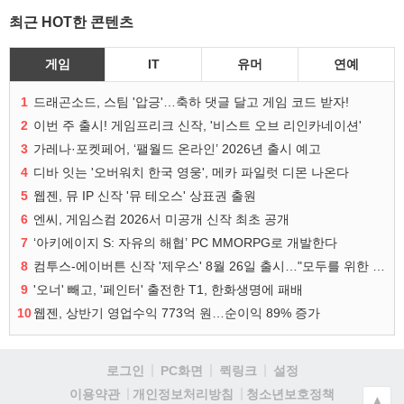
최근 HOT한 콘텐츠
게임
IT
유머
연예
1
드래곤소드, 스팀 '압긍'…축하 댓글 달고 게임 코드 받자!
2
이번 주 출시! 게임프리크 신작, '비스트 오브 리인카네이션'
3
가레나·포켓페어, ‘팰월드 온라인’ 2026년 출시 예고
4
디바 잇는 '오버워치 한국 영웅', 메카 파일럿 디몬 나온다
5
웹젠, 뮤 IP 신작 '뮤 테오스' 상표권 출원
6
엔씨, 게임스컴 2026서 미공개 신작 최초 공개
7
‘아키에이지 S: 자유의 해협’ PC MMORPG로 개발한다
8
컴투스-에이버튼 신작 '제우스' 8월 26일 출시…"모두를 위한 경쟁"
9
'오너' 빼고, '페인터' 출전한 T1, 한화생명에 패배
10
웹젠, 상반기 영업수익 773억 원…순이익 89% 증가
로그인
PC화면
퀵링크
설정
청소년보호정책
이용약관
개인정보처리방침
▲