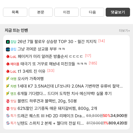
목록
본문
이전
다음
댓글보기
지금 뜨는 인벤
더보기+
[14]
26년 7월 팔로우 상승량 TOP 30 - 월간 치지직
잡담
그냥 귀여운 상교용 부부 ㅋㅋ
클립
[17]
페이커가 미리 알려준 방출순서 ㄷㄷㄷㄷ
LoL
[185]
태극기 또 거꾸로 해놨네 미친것들 ㅋㅋㅋ
메이플
[33]
t1 3세트 진 이유
LoL
오사카 가족여행
여행
1세대 K7 3.5NA인데 LF쏘나타 2.0NA 기변하면 유류비 절약이 얼마나 될까요..?
차벤
6개월 기다렸다… 드디어 도착한 치사 메신저백! 실물 후기
명조
블렌드 하루견과 블랙빈, 20g, 50봉
핫딜
62%할인 고기중독 매운 돼지갈비찜, 800g, 2개
핫딜
드래곤 퀘스트 III HD 2D 리메이크 Dragon Quest III HD 2D Remake
69,800원
50%
34,900원
특가
닌텐도 스위치 2 본체 + 젤다의 전설 티어스 오브 더 킹덤 닌텐도 스위치 2 에디션 + 젤다의 전설 브레스 오브 더 와일드 닌텐도 스위치 2 에디션 번들
817,600원
1%
809,420원
특가