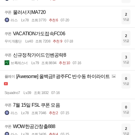
물러서지MA720
쿠폰
2
댓글
라스
Lv.78
조회 3770
추천 6
07-20
VACATION가도접속FC06
쿠폰
2
댓글
무지개횡단
Lv.40
조회 7208
추천 9
07-18
신규정착가이드인벤공략8
쿠폰
3
댓글
브록레스너
Lv.79
조회 8694
추천 10
07-16
[Awesome] 올백금!! 광주FC 반수동 하이라이트
플레이
0
댓글
Squadno7
Lv.39
조회 1832
07-16
7월 15일 FSL 쿠폰 모음
쿠폰
0
댓글
라스
Lv.78
조회 7046
추천 2
07-15
WOW한공간창출888
쿠폰
2
댓글
라스
Lv.78
조회 3426
추천 4
07-15