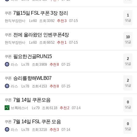
7월15일 FSL 쿠폰 3장 정리
쿠폰
1
댓글
현직부장판사
Lv.60
조회 3392
추천 3
07-15
전에 올라왔던 인벤쿠폰4장
쿠폰
10
댓글
현직부장판사
Lv.60
조회 6652
추천 1
07-15
필요한건골RUN15
쿠폰
2
댓글
라스
Lv.78
조회 3909
추천 8
07-15
승리를향해WLB07
쿠폰
2
댓글
라스
Lv.78
조회 4153
추천 8
07-15
7월 14일 쿠폰모음
쿠폰
0
댓글
브록레스너
Lv.79
조회 6118
추천 2
07-14
7월 14일 FSL 쿠폰 모음
쿠폰
0
댓글
라스
Lv.78
조회 3218
추천 3
07-14