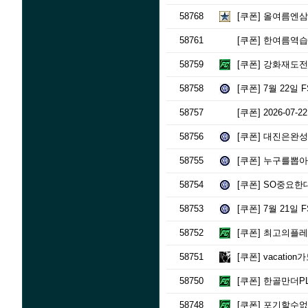
58768
[쿠폰]
올여름엔삼
58761
[쿠폰]
한여름역습속
58759
[쿠폰]
강화재도전
58758
[쿠폰]
7월 22일 
58757
[쿠폰]
2026-07-
58756
[쿠폰]
대진은완성됐
58755
[쿠폰]
누구를뽑아도
58754
[쿠폰]
SO중요한대
58753
[쿠폰]
7월 21일 
58752
[쿠폰]
최고의플레이
58751
[쿠폰]
vacation
58750
[쿠폰]
한골만더PL
58748
[쿠폰]
포기할수없는