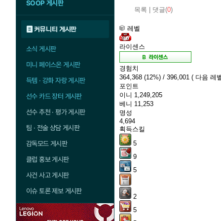
SOOP 게시판
목록
|
댓글(
0
)
레벨
커뮤니티 게시판
라이센스
소식 게시판
미니 페이스온 게시판
경험치
364,368
(12%)
/ 396,001
( 다음 레벨
득템 · 강화 자랑 게시판
포인트
이니
1,249,205
선수 카드 장터 게시판
베니
11,253
선수 추천 · 평가 게시판
명성
4,694
팀 · 전술 상담 게시판
획득스킬
감독모드 게시판
5
9
클럽 홍보 게시판
5
사건 사고 게시판
이슈 토론 제보 게시판
2
5