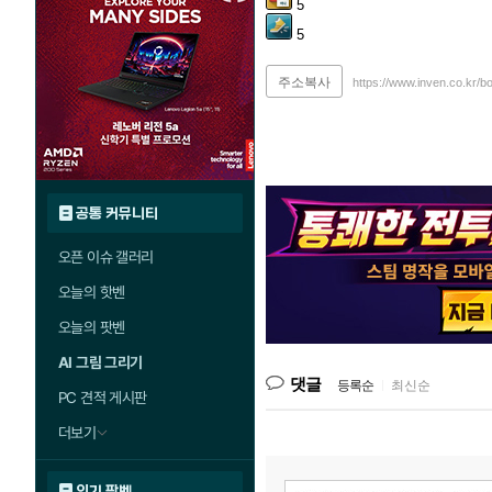
5
5
주소복사
https://www.inven.co.kr/b
공통 커뮤니티
오픈 이슈 갤러리
오늘의 핫벤
오늘의 팟벤
AI 그림 그리기
댓글
등록순
|
최신순
PC 견적 게시판
더보기
인기 팟벤