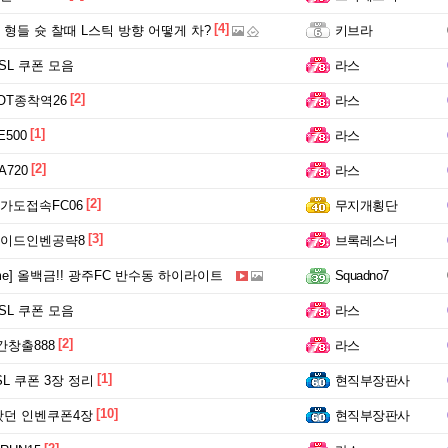
[4]
형들 슛 찰때 L스틱 방향 어떻게 차?
키브라
FSL 쿠폰 모음
라스
[2]
T종착역26
라스
[1]
500
라스
[2]
720
라스
[2]
N가도접속FC06
무지개횡단
[3]
이드인벤공략8
브록레스너
me] 올백금!! 광주FC 반수동 하이라이트
Squadno7
FSL 쿠폰 모음
라스
[2]
창출888
라스
[1]
SL 쿠폰 3장 정리
현직부장판사
[10]
왔던 인벤쿠폰4장
현직부장판사