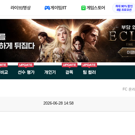
최대 90% 할인
라이브/영상
게이밍/IT
게임스토어
8월 프로모션
 비교
선수 평가
개인기
감독
팀 컬러
FC 온
2026-06-28 14:58