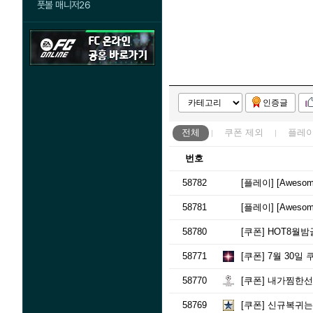
풋볼 매니저26
인증글
전체
쿠폰
제외
플레
번호
58782
[플레이]
[Awesom
58781
[플레이]
[Awes
58780
[쿠폰]
HOT8월밤
58771
[쿠폰]
7월 30일
58770
[쿠폰]
내가찜한선
58769
[쿠폰]
신규복귀는