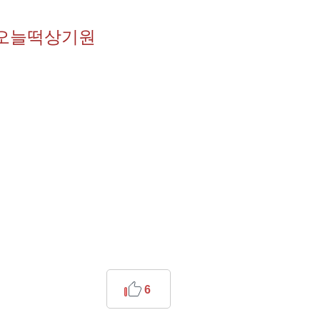
주오늘떡상기원
6