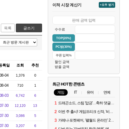
이적 시장 계산기
+모두 받기
목록
글쓰기
수수료
TOP(20%)
PC방(30%)
할인 금액
등록일
조회
추천
받을 금액
08-04
1,376
0
최근 HOT한 콘텐츠
08-04
710
1
게임
IT
유머
연예
08-03
6,742
6
1
드래곤소드, 스팀 '압긍'…축하 댓글 달고 게임 코드 받자!
07-30
12,120
13
2
이번 주 출시! 게임프리크 신작, '비스트 오브 리인카네이션'
07-30
3,086
5
3
가레나·포켓페어, ‘팰월드 온라인’ 2026년 출시 예고
07-30
3,207
6
4
디바 잇는 '오버워치 한국 영웅', 메카 파일럿 디몬 나온다