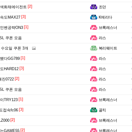
[2]
색화채에이전트
조던
[3]
도MAX27
K메리다
[1]
인벤공략ON3
브록레스너
FSL 쿠폰 모음
라스
22 수요일 쿠폰 3개
복리웨이트
[1]
다GG789
라스
[3]
HARD12
라스
[2]
진0722
라스
FSL 쿠폰 모음
라스
[1]
TRY123
브록레스너
[3]
가도접속fc06
골킥
[2]
Z000
브록레스너
[2]
GAME55
브록레스너