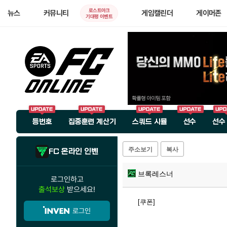
로스트아크
뉴스
커뮤니티
게임캘린더
게이머존
기대평 이벤트
등번호
집중훈련 계산기
스쿼드 시뮬
선수
선수
주소보기
복사
FC 온라인 인벤
브록레스너
로그인하고
출석보상
받으세요!
[쿠폰]
로그인