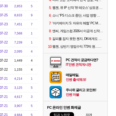
07-30
2,853
5
5
웹젠, 뮤 IP 신작 '뮤 테오스' 상표권 출원
07-25
6
8,633
9
소니 “PS 디스크 중단, 사업 영향 없다”
7
‘아키에이지 S: 자유의 해협’ PC MMORPG로 개발한다
07-23
7,451
7
8
엔씨, 게임스컴 2026서 미공개 신작 최초 공개
07-22
7,568
1
9
갈피를 잡지 못한 젠지, DK에게도 0:2 패배
07-22
7,239
1
10
웹젠, 상반기 영업수익 773억 원…순이익 89% 증가
07-22
2,095
4
PC 견적이 궁금하다면?
07-22
1,449
4
IT인벤 견적게시판
07-22
1,155
4
매일매일,
07-21
4,214
1
인벤 출석체크!
07-21
3,125
5
주사위 굴리고 포인트!
인벤 마블
07-21
4,617
3
07-21
3,907
5
FC 온라인 인벤 화제글
07-21
팁과 노하우
자게
4,664
5