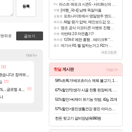
라스트 에포크 시즌5 - 서리화신의 분노 티저
PV
등록
[여행_국내] 남해 독일마을
여행
포트나이트에서 명일방주 엔드필드 [펠리카] 판매 예정
섭컬겜
AI발 원가 압박, 메인보드값 오르나
해외겜
명조 공식 이모티콘 이벤트 진행해봤습니다! 참여부터 추첨까지????
명조
아반테 2.0 자연흡기?
차벤
맨위로
글쓰기
‘GTA 6’ 예판 흥행…테이크투 “내부 예상 크게 넘어”
해외겜
여기서 R1 뭘 말하는거고 R2가 뭘말하는걸까요?
명조
새로고침
더보기+
[3]
[48]
ㅇㅂ)진짜 개웃기네 ㅋㅋ
메모리 3사, 2027년 생산분 완판?
메이플
해외겜
핫딜
게시판
더보기+
[117]
여부터 추첨까지????
씨발 컬프프 클릭 미스낫네
아사쿠라 마이 성우 정보 및 주요 필모
메이플
아스오라
58%초특가!셰프초이스 제육 불고기, 1.5kg, 1개
[7]
[9]
[132]
고 ????
요
파리바게트 본사에서 연락왔음
아스오라 성우 정보 및 출연작 모음
메이플
아스오라
[1]
[2
글로벌 4위로 부상
베라서버 1위길드 내 대규모 인원이탈종용 추정사건
모든 성소 위치 공략 (40개) - 귀환한 영혼 도전과
메이플
비스트
67%할인!맛생각 시골 전통 된장찌개, 600g, 5개
84]
[15]
르나
02년생 헬스녀 레깅스핏 ㄷㄷ
아키츠 아키나 성우 정보 및 주요 필모
FCO
아스오라
51%할인>씨제이 유기농 맛밤, 42g, 21개
57%할인>웅진생활건강 웅진 아이스크림 메이커, 1개
한돈 뒷고기 갈비양념육990원