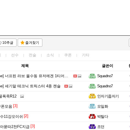
10추글
즐겨찾기
이
선수
전술
소식
쿠폰
기타
제목
글쓴이
e] 너프된 라브 올수동 유저에겐 1티어가 아닌 이유
Squadno7
ome] 세기말 테크닉 트릭스터 4종 캔슬
Squadno7
골폭죽R12
인자기줍자기
[3]
 쿠폰모음
모일화
[2]
수11강오이쉬
박틸다
[3]
아묻따2천FC지급
조던