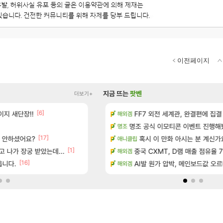
이전페이지
지금 뜨는
팟벤
더보기+
[6]
[16]
지 새단장!!
마치고.. (feat. 리아)
아떨린다 한시간후면
FF7 외전 세계관, 완결편에 집결
리니지M
해외겜
[5]
드 아이템 획득 위치 공략 (89개)
명조 공식 이모티콘 이벤트 진행해봤습니다! 참
대충 연구소요약
검은사막
명조
[17]
서 안하셨어요?
성우 정보 및 주요 필모
풍풍풍 군왕주차가 씹이득 가성비라
혹시 이 만화 아시는 분 계신가
검은사막
애니클립
[1]
[196]
 나가 장궁 받았는데...
스에서 예고편 공개 예정
골드 파는 게 왜 쌀숭이임?
중국 CXMT, D램 매출 점유율 7%…
로아
해외겜
[16]
[
 기간 한정 의뢰 이벤트
읍니다.
현재 나무위키 실검 1위인 김규원
AI발 원가 압박, 메인보드값 오
메이플
해외겜