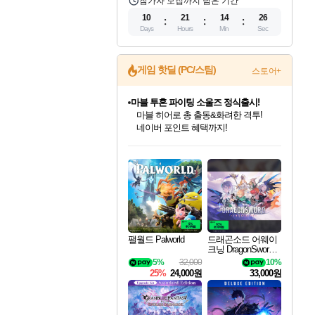
참가자 모집까지 남은 기간
10
21
14
25
Days
Hours
Min
Sec
게임 핫딜 (PC/스팀)
스토어+
마블 투혼 파이팅 소울즈 정식출시!
마블 히어로 총 출동&화려한 격투!
네이버 포인트 혜택까지!
인벤게임즈 8월 특별 할인!
드래곤소드: 어웨이크닝 입점!
문명 7 특별 할인!
귀무자: 검의 길 예약 판매 중!
비스트 오브 리인카네이션 정식 출시!
커세어 코브 출시 기념 할인!
더 렐릭 퍼스트 가디언 정식 출시
베데스다 40주년 기념 할인 중!
캡콤 프렌차이즈 할인 진행 중!
캡콤 일부 상품 상시 할인
스타워즈 은하계 레이서
로블록스 기프트 카드 공식 입점
인기 퍼블리셔 모음!
스팀으로 만나는 드래곤소드!
조선&고려 DLC 출시 예정
10% 할인과
게임프릭 신작 IP
해적'섬'을 발전시키자!
설화x하드코어 액션!
베데스다의 명작들을
몬헌, 바하 등 인기 IP를
몬헌 와일즈 & 드래곤즈 도그마2
인벤게임즈에서 10% 추가 적립
Robux를 가장 안전하고
최대 90% 할인가를 만나보세요!
네이버혜택과 함께 만나보세요!
50%할인&추가 적립까지!
이니&베니 혜택까지!
네이버 혜택가와 함께 예약하세요!
할인&네이버혜택으로 만나보세요!
네이버페이 혜택과 만나보세요!
40주년 프로모션으로 만나보세요!
할인가에 만나보세요!
일부 에디션 상시 할인!
혜택으로 예약 판매 중
편안하게 충전하세요
팰월드 Palworld
드래곤소드 어웨이
크닝 DragonSword A
wakening
5%
32,000
10%
25%
24,000원
33,000원