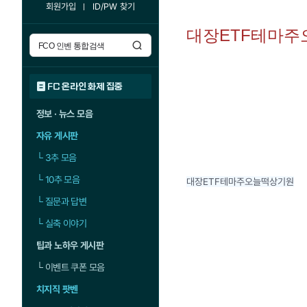
회원가입
ID/PW 찾기
대장ETF테마
FC 온라인 화제 집중
정보 · 뉴스 모음
자유 게시판
└
3추 모음
└
10추 모음
대장ETF테마주오늘떡상기원
└
질문과 답변
└
실축 이야기
팁과 노하우 게시판
└
이벤트 쿠폰 모음
치지직 팟벤