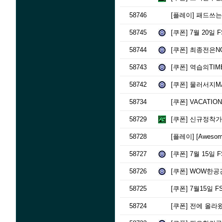
58746
[플레이]
패드쓰는 
58745
[쿠폰]
7월 20일 
58744
[쿠폰]
최종전은NO
58743
[쿠폰]
역습의TIME
58742
[쿠폰]
물러서지MA
58734
[쿠폰]
VACATIO
58729
[쿠폰]
신규정착가
58728
[플레이]
[Aweso
58727
[쿠폰]
7월 15일 
58726
[쿠폰]
WOW한공간
58725
[쿠폰]
7월15일 F
58724
[쿠폰]
전에 올라