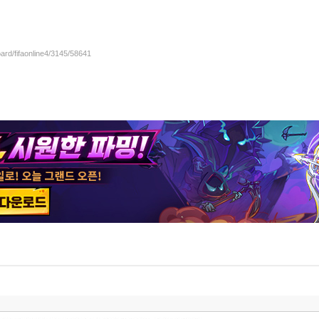
oard/fifaonline4/3145/58641