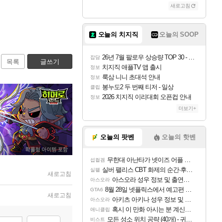
새로고침
오늘의 치지직
오늘의 SOOP
26년 7월 팔로우 상승량 TOP 30 - 월간 치지직
잡담
목록
글쓰기
치지직 애플TV 앱 출시
정보
룩삼 니니 초대석 안내
정보
봉누도2 두 번째 티저 - 일상
클립
2026 치지직 이리대회 오픈컵 안내
정보
더보기+
오늘의 팟벤
오늘의 핫벤
무한대 아난타가 넷이즈 어플 달력에 일정 등록
섭컬겜
실버 팰리스 CBT 화제의 순간·후기 모음
실팰
새로고침
아스오라 성우 정보 및 출연작 모음
아스오라
8월 28일 넷플릭스에서 예고편 공개 예정
GTA6
새로고침
아키츠 아키나 성우 정보 및 주요 필모
아스오라
혹시 이 만화 아시는 분 계신가요
애니클립
모든 성소 위치 공략 (40개) - 귀환한 영혼 도전과제
비스트