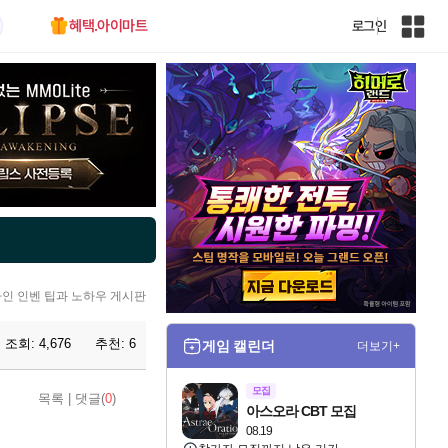
혜택.아이마트
로그인
인
벤
전
체
사
이
트
맵
라인 인벤 팁과 노하우 게시판
조회:
4,676
추천:
6
게임 캘린더
더보기+
모집
목록
|
댓글(
0
)
아스오라 CBT 모집
08.19