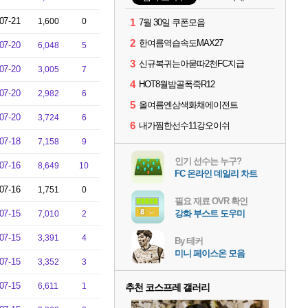
07-21
1,600
0
1
7월 30일 쿠폰모음
2
한여름역습속도MAX27
07-20
6,048
5
3
신규복귀는아묻따2천FC지급
07-20
3,005
7
4
HOT8월밤골폭죽R12
07-20
2,982
6
5
올여름엔삼색화채에이전트
07-20
3,724
6
6
내가찜한선수11강오이쉬
07-18
7,158
9
인기 선수는 누구?
07-16
8,649
10
FC 온라인 데일리 차트
07-16
1,751
0
필요 재료 OVR 확인
07-15
강화 부스트 도우미
7,010
2
07-15
3,391
4
By 테커
미니 페이스온 모음
07-15
3,352
3
07-15
6,611
1
추천 코스프레 갤러리