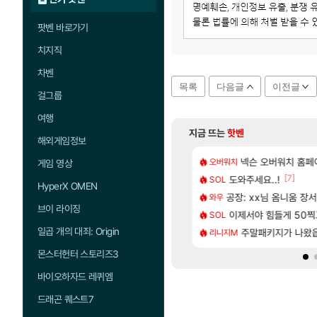
팟벤 바로가기
치지직
차벤
목록
다음글
이전글
걸그룹
여행
지금 뜨는
핫벤
해외게임정보
[48]
짜 개웃기네 ㅋㅋ
 3사, 2027년 생산분 완판?
넥슨 오버워치 홈페이
프롤로그 테스트를 
오버워치
리밋제로
게임 영상
[117]
[7]
프프 클릭 미스낫네
사쿠라 마이 성우 정보 및 주요 필모
도와주세요..!
모든 바우에라 업그레이
SOL
비스트
HyperX OMEN
[132]
게트 본사에서 연락왔음
스오라 성우 정보 및 출연작 모음
공장: xx님 옴니움 장
카가미하라 하루 
와우
아스오라
브이 라이징
[214]
 1위길드 내 대규모 인원이탈종용 추정사건
성소 위치 공략 (40개) - 귀환한 영혼 도전과제
이제서야 힘들게 50찍고
8월 28일 넷플릭
SOL
GTA6
일곱 개의 대죄: Origin
[15]
 헬스녀 레깅스핏 ㄷㄷ
키츠 아키나 성우 정보 및 주요 필모
[무무기획 · 새출발]
주말패키지가 나왔
리니지M
명조
몬스터헌터 스토리즈3
바이오하자드 레퀴엠
드래곤 퀘스트7