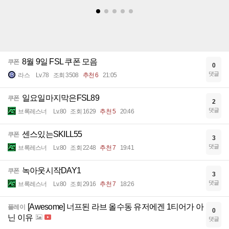
8월 9일 FSL 쿠폰 모음
쿠폰
0
댓글
라스
Lv.78
조회 3508
추천 6
21:05
일요일마지막은FSL89
쿠폰
2
댓글
브록레스너
Lv.80
조회 1629
추천 5
20:46
센스있는SKILL55
쿠폰
3
댓글
브록레스너
Lv.80
조회 2248
추천 7
19:41
녹아웃시작DAY1
쿠폰
3
댓글
브록레스너
Lv.80
조회 2916
추천 7
18:26
[Awesome] 너프된 라브 올수동 유저에겐 1티어가 아
플레이
0
닌 이유
댓글