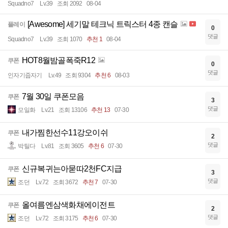
Squadno7
Lv.39
조회 2092
08-04
[Awesome] 세기말 테크닉 트릭스터 4종 캔슬
플레이
0
댓글
Squadno7
Lv.39
조회 1070
추천 1
08-04
HOT8월밤골폭죽R12
쿠폰
0
댓글
인자기줍자기
Lv.49
조회 9304
추천 6
08-03
7월 30일 쿠폰모음
쿠폰
3
댓글
모일화
Lv.21
조회 13106
추천 13
07-30
내가찜한선수11강오이쉬
쿠폰
2
댓글
박틸다
Lv.81
조회 3605
추천 6
07-30
신규복귀는아묻따2천FC지급
쿠폰
3
댓글
조던
Lv.72
조회 3672
추천 7
07-30
올여름엔삼색화채에이전트
쿠폰
2
댓글
조던
Lv.72
조회 3175
추천 6
07-30