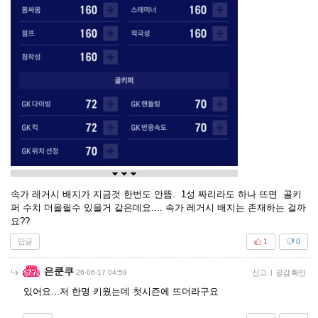
속가 레거시 배지가 지금것 한번도 안뜸. 1성 짜리라도 하나 뜨면 골키
퍼 수치 더올릴수 있을거 같은데요.... 속가 레거시 배지는 존재하는 걸까
요??
답글
1
0
은쿤쿠
26-06-17 04:59
신고
|
공감 확인
있어요...저 한명 키웠는데 첫시즌에 뜨더라구요