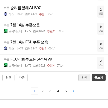
승리를향해WLB07
쿠폰
2
댓글
라스
Lv.78
조회 4179
추천 8
07-15
7월 14일 쿠폰모음
쿠폰
0
댓글
브록레스너
Lv.79
조회 6144
추천 2
07-14
7월 14일 FSL 쿠폰 모음
쿠폰
0
댓글
라스
Lv.78
조회 3247
추천 3
07-14
FCO강화루트완전정복V9
쿠폰
2
댓글
브록레스너
Lv.79
조회 3513
추천 4
07-14
최근
다음
검색
글쓰기
1
2
3
4
5