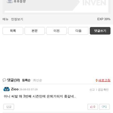
후후훗쨩
메뉴
인장보기
EXP 39%
목록
본문
이전
다음
댓글쓰기
댓글
(10)
등록순
|
최신순
새로고침
Zico
26-06-03 07:19
신고
|
공감 확인
아니 씨발 왜 3번째 시즌만에 은퇴가되지 좆같네..
답글
0
1