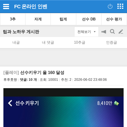
FC 온라인
인벤
3추
자게
팁게
선수 DB
선수 평가
팁과 노하우 게시판
전체보기
공
검
글
지
색
내글
내 댓글
10추글
인증글
on/off
쓰
기
[플레이]
선수키우기 올 160 달성
후후훗쨩
댓글: 10 개
조회:
10001
추천:
2
2026-06-02 23:48:06