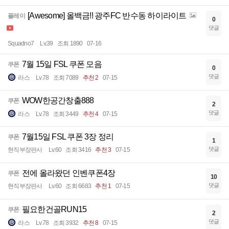
[Awesome] 올백금!! 광주FC 반수동 하이라이트
플레이
0
댓글
Squadno7
Lv.39
조회 1890
07-16
7월 15일 FSL 쿠폰 모음
쿠폰
0
댓글
라스
Lv.78
조회 7089
추천 2
07-15
WOW한공간창출888
쿠폰
2
댓글
라스
Lv.78
조회 3449
추천 4
07-15
7월15일 FSL 쿠폰 3장 정리
쿠폰
1
댓글
현직부장판사
Lv.60
조회 3416
추천 3
07-15
전에 올라왔던 인벤쿠폰4장
쿠폰
10
댓글
현직부장판사
Lv.60
조회 6683
추천 1
07-15
필요한건골RUN15
쿠폰
2
댓글
라스
Lv.78
조회 3932
추천 8
07-15