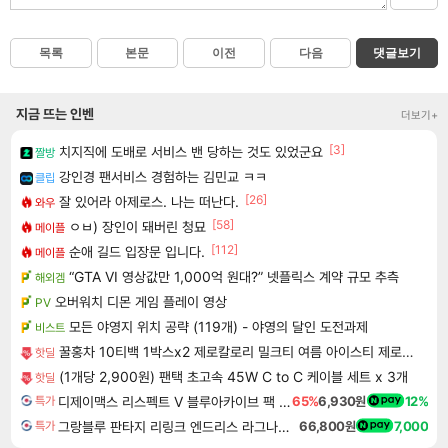
목록
본문
이전
다음
댓글보기
지금 뜨는 인벤
더보기+
[3]
치지직에 도배로 서비스 밴 당하는 것도 있었군요
짤방
강인경 팬서비스 경험하는 김민교 ㅋㅋ
클립
[26]
잘 있어라 아제로스. 나는 떠난다.
와우
[58]
ㅇㅂ) 장인이 돼버린 청묘
메이플
[112]
순애 길드 입장문 입니다.
메이플
“GTA VI 영상값만 1,000억 원대?” 넷플릭스 계약 규모 추측
해외겜
오버워치 디몬 게임 플레이 영상
PV
모든 야영지 위치 공략 (119개) - 야영의 달인 도전과제
비스트
꿀홍차 10티백 1박스x2 제로칼로리 밀크티 여름 아이스티 제로음료 무설탕
핫딜
(1개당 2,900원) 팬택 초고속 45W C to C 케이블 세트 x 3개
핫딜
디제이맥스 리스펙트 V 블루아카이브 팩 DJMAX RESPECT V Blue Archive Pack DLC
65%
6,930원
12%
특가
그랑블루 판타지 리링크 엔드리스 라그나로크 Granblue Fantasy Relink Endless Ragnarok
66,800원
7,000
특가