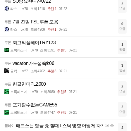
SO중요한대진0722
쿠폰
2
댓글
라스
Lv.78
조회 1218
추천 4
07-22
7월 21일 FSL 쿠폰 모음
쿠폰
0
댓글
라스
Lv.78
조회 4306
추천 1
07-21
최고의플레이TRY123
쿠폰
1
댓글
브록레스너
Lv.79
조회 3191
추천 5
07-21
vacation가도접속fc06
쿠폰
3
댓글
골킥
Lv.57
조회 4702
추천 3
07-21
한골만더PLZ000
쿠폰
2
댓글
브록레스너
Lv.79
조회 3980
추천 5
07-21
포기할수없는GAME55
쿠폰
2
댓글
브록레스너
Lv.79
조회 4747
추천 5
07-21
패드쓰는 형들 슛 찰때 L스틱 방향 어떻게 차?
플레이
4