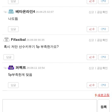
답글
0
0
베타온라인4
26-06-25 02:07
신고
|
공감 확인
나도뜸
답글
0
0
Fifasibal
26-06-08 00:35
신고
|
공감 확인
혹시 저만 선수키우기 5p 부족한가요?
답글
0
0
퍼펙트
26-06-11 10:54
신고
|
공감 확인
5p부족한게 맞음
답글
0
0
새로고침
등록