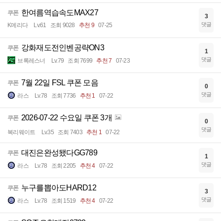
한여름역습속도MAX27
쿠폰
3
댓글
K메리다
Lv.61
조회 9028
추천 9
07-25
강화재도전인벤공략ON3
쿠폰
1
댓글
브록레스너
Lv.79
조회 7699
추천 7
07-23
7월 22일 FSL 쿠폰 모음
쿠폰
0
댓글
라스
Lv.78
조회 7736
추천 1
07-22
2026-07-22 수요일 쿠폰 3개
쿠폰
0
댓글
복리웨이트
Lv.35
조회 7403
추천 1
07-22
대진은완성됐다GG789
쿠폰
1
댓글
라스
Lv.78
조회 2205
추천 4
07-22
누구를뽑아도HARD12
쿠폰
3
댓글
라스
Lv.78
조회 1519
추천 4
07-22