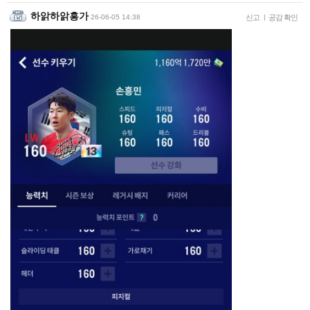
하앍하앍흥가
26-06-05 14:38
신고
|
공감 확인