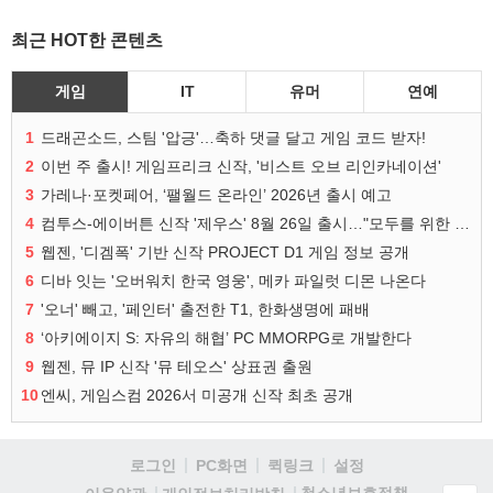
최근 HOT한 콘텐츠
게임
IT
유머
연예
1
드래곤소드, 스팀 '압긍'…축하 댓글 달고 게임 코드 받자!
2
이번 주 출시! 게임프리크 신작, '비스트 오브 리인카네이션'
3
가레나·포켓페어, ‘팰월드 온라인’ 2026년 출시 예고
4
컴투스-에이버튼 신작 '제우스' 8월 26일 출시…"모두를 위한 경쟁"
5
웹젠, '디겜폭' 기반 신작 PROJECT D1 게임 정보 공개
6
디바 잇는 '오버워치 한국 영웅', 메카 파일럿 디몬 나온다
7
'오너' 빼고, '페인터' 출전한 T1, 한화생명에 패배
8
‘아키에이지 S: 자유의 해협’ PC MMORPG로 개발한다
9
웹젠, 뮤 IP 신작 '뮤 테오스' 상표권 출원
10
엔씨, 게임스컴 2026서 미공개 신작 최초 공개
로그인
PC화면
퀵링크
설정