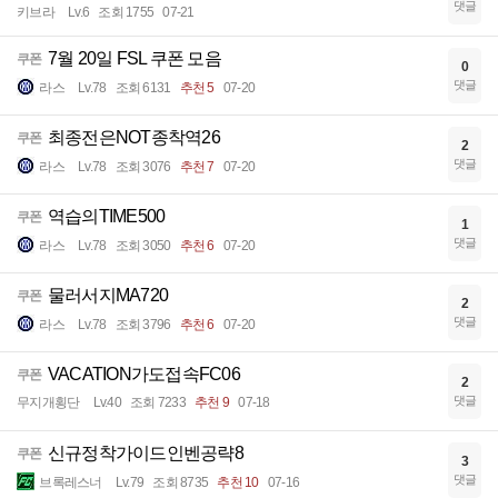
댓글
키브라
Lv.6
조회 1755
07-21
7월 20일 FSL 쿠폰 모음
쿠폰
0
댓글
라스
Lv.78
조회 6131
추천 5
07-20
최종전은NOT종착역26
쿠폰
2
댓글
라스
Lv.78
조회 3076
추천 7
07-20
역습의TIME500
쿠폰
1
댓글
라스
Lv.78
조회 3050
추천 6
07-20
물러서지MA720
쿠폰
2
댓글
라스
Lv.78
조회 3796
추천 6
07-20
VACATION가도접속FC06
쿠폰
2
댓글
무지개횡단
Lv.40
조회 7233
추천 9
07-18
신규정착가이드인벤공략8
쿠폰
3
댓글
브록레스너
Lv.79
조회 8735
추천 10
07-16