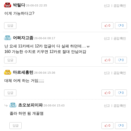
박틸다
26-06-03 22:35
신고
|
공감 확인
이게 가능하다고?
답글
0
0
어쩌자고좀
26-06-04 08:17
신고
|
공감 확인
난 요새 11카에서 12카 업글이 다 실패 하던데....ㅠ
160 가능한 수치로 키우면 12카로 절대 안넘어감
답글
0
0
마르세흥턴
26-06-04 15:36
신고
|
공감 확인
대체 어케 하는 거임;;;;;
답글
0
0
초오보피이파
26-06-04 15:43
신고
|
공감 확인
졸라 하면 됨 개꿀잼
답글
0
0