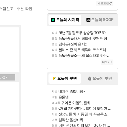
새로고침
스팸신고
추천 확인
오늘의 치지직
오늘의 SOOP
26년 7월 팔로우 상승량 TOP 30 - 월간 치지직
잡담
풍월량) 놀래서 헤드셋 벗어 던짐
클립
임나은) 진짜 음지;;
클립
젠레스 존 제로 캐릭터 코스프레한 꽁주
짤방
풍월량) 물소는 왜 물소라고 하는거야? 아! 그만 ㅋㅋ 알았어 ㅋㅋ
클립
더보기+
오늘의 팟벤
오늘의 핫벤
내차 인증합니당~
차벤
운문댐
여행
귀여운 아일릿 원희
걸그룹
6개월 기다렸다… 드디어 도착한 치사 메신저백! 실물 후기
명조
선생님들 차 시동 끌 때 꾸르륵소리나는데
차벤
설악산 울산바위
여행
버전 콘텐츠 미리 보기 | 3.6 버전 「신기루 속 등불 그림자, 속세에 깃든 검의 결심」이 8월 20일에 업데이트됩니다!
명조