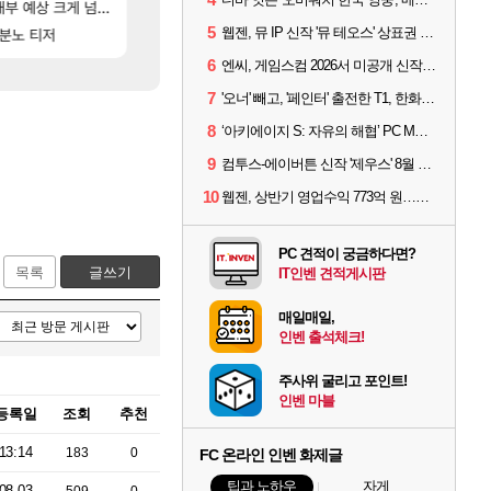
[103]
데?
부 예상 크게 넘어”
루테인주문서 제작 질문
설악산 울산바위
SOL
여행
5
[40]
[5]
[1]
웹젠, 뮤 IP 신작 '뮤 테오스' 상표권 출원
다.(췌장암 신약)
 분노 티저
친구 개부럽네
60프레임 나오는데 정상일까요?
오버워치
레퀴엠
6
엔씨, 게임스컴 2026서 미공개 신작 최초 공개
7
'오너' 빼고, '페인터' 출전한 T1, 한화생명에 패배
8
‘아키에이지 S: 자유의 해협’ PC MMORPG로 개발한다
9
컴투스-에이버튼 신작 '제우스' 8월 26일 출시…"모두를 위한 경쟁"
10
웹젠, 상반기 영업수익 773억 원…순이익 89% 증가
PC 견적이 궁금하다면?
목록
글쓰기
IT인벤 견적게시판
매일매일,
인벤 출석체크!
주사위 굴리고 포인트!
인벤 마블
등록일
조회
추천
13:14
183
0
FC 온라인 인벤 화제글
팁과 노하우
자게
08-03