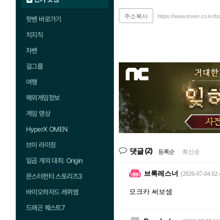
주소복사
https://www.inven.co.kr/b
팟벤 바로가기
치지직
차벤
걸그룹
여행
해외게임정보
게임 영상
HyperX OMEN
브이 라이징
(2)
댓글
등록순
|
최신순
일곱 개의 대죄: Origin
브록레스너
(2026-07-04 02:
몬스터헌터 스토리즈3
모크카 써보셈
바이오하자드 레퀴엠
드래곤 퀘스트7