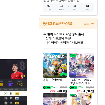
참가자 모집까지 남은 기간
09
13
11
50
Days
Hours
Min
Sec
게임 핫딜 (PC/스팀)
스토어+
더 렐릭 퍼스트 가디언 정식 출시
설화x하드코어 액션!
네이버페이 혜택과 만나보세요!
인벤게임즈 8월 특별 할인!
드래곤소드: 어웨이크닝 입점!
문명 7 특별 할인!
마블 투혼 파이팅 소울즈 정식출시!
귀무자: 검의 길 예약 판매 중!
비스트 오브 리인카네이션 정식 출시!
커세어 코브 출시 기념 할인!
베데스다 40주년 기념 할인 중!
캡콤 프렌차이즈 할인 진행 중!
캡콤 일부 상품 상시 할인
스타워즈 은하계 레이서
로블록스 기프트 카드 공식 입점
인기 퍼블리셔 모음!
스팀으로 만나는 드래곤소드!
조선&고려 DLC 출시 예정
마블 히어로 총 출동&화려한 격투!
10% 할인과
게임프릭 신작 IP
해적'섬'을 발전시키자!
베데스다의 명작들을
몬헌, 바하 등 인기 IP를
몬헌 와일즈 & 드래곤즈 도그마2
인벤게임즈에서 10% 추가 적립
Robux를 가장 안전하고
최대 90% 할인가를 만나보세요!
네이버혜택과 함께 만나보세요!
50%할인&추가 적립까지!
네이버 포인트 혜택까지!
이니&베니 혜택까지!
네이버 혜택가와 함께 예약하세요!
할인&네이버혜택으로 만나보세요!
40주년 프로모션으로 만나보세요!
할인가에 만나보세요!
일부 에디션 상시 할인!
혜택으로 예약 판매 중
편안하게 충전하세요
팰월드 Palworld
드래곤소드 어웨이
크닝 디럭스 에디션
DragonSword Awake
5%
32,000
10%
55,000
ning Deluxe Edition
25%
24,000원
10%
49,500원