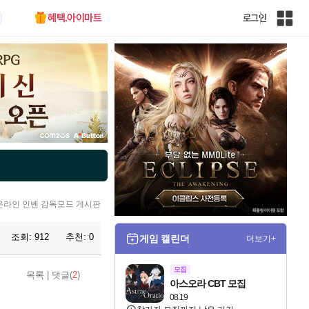
혜택.아이마트
로그인
인
벤
전
체
사
이
트
맵
 온라인 인벤 감독모드 게시판
조회:
912
추천:
0
게임 캘린더
더보기+
모집
목록
|
댓글(
2
)
아스오라 CBT 모집
08.19