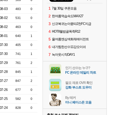
509
0
1
7월 30일 쿠폰모음
08-03
483
0
2
한여름역습속도MAX27
08-02
531
0
3
신규복귀는아묻따2천FC지급
08-02
463
0
4
HOT8월밤골폭죽R12
08-01
640
1
5
올여름엔삼색화채에이전트
07-30
405
0
6
내가찜한선수11강오이쉬
07-30
741
1
7
녹아웃시작DAY1
07-29
761
2
인기 선수는 누구?
07-28
845
1
FC 온라인 데일리 차트
07-27
847
2
필요 재료 OVR 확인
강화 부스트 도우미
07-26
677
0
By 테커
07-25
582
0
미니 페이스온 모음
07-24
828
0