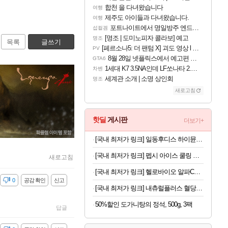
합천 을 다녀왔습니다
여행
제주도 아이들과 다녀왔습니다.
여행
포트나이트에서 명일방주 엔드필드 [펠리카] 판매 예정
섭컬겜
[명조 | 도미노피자 콜라보] 예고
명조
목록
글쓰기
[페르소나5: 더 팬텀 X] 괴도 영상 l 타카마키 안·댄싱 스타
PV
8월 28일 넷플릭스에서 예고편 공개 예정
GTA6
1세대 K7 3.5NA인데 LF쏘나타 2.0NA 기변하면 유류비 절약이 얼마나 될까요..?
차벤
세계관 소개 | 소명 상인회
명조
새로고침
핫딜
게시판
더보기+
[국내 최저가 링크] 일동후디스 하이뮨 프로틴 밸런스 액티브, 바닐라봉봉 제로, 250ml, 18개
[국내 최저가 링크] 펩시 아이스 쿨링 미니 선풍기, 블루, 1개
새로고침
[국내 최저가 링크] 헬로바이오 알파CD 원데이핏 알파시글로덱스트린, 3g, 14포, 12개
감
0
공감 확인
신고
[국내 최저가 링크] 내츄럴플러스 혈당건강 바나바, 90정, 2개
50%할인 도가니탕의 정석, 500g, 3팩
답글