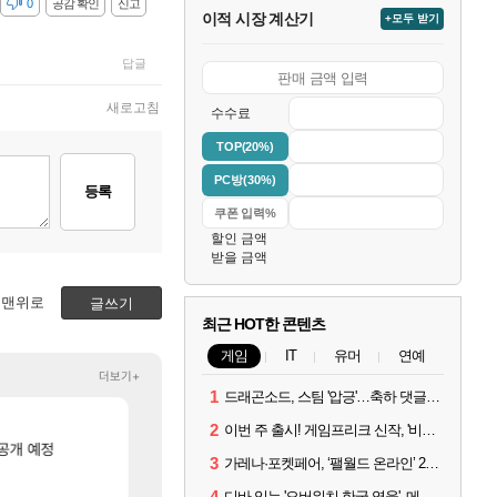
감
0
공감 확인
신고
이적 시장 계산기
+모두 받기
답글
새로고침
수수료
TOP(20%)
PC방(30%)
등록
할인 금액
받을 금액
맨위로
글쓰기
최근 HOT한 콘텐츠
게임
IT
유머
연예
더보기+
1
드래곤소드, 스팀 '압긍'…축하 댓글 달고 게임 코드 받자!
]
[65]
노진구: 전 국민한테 10만원씩 줄거야.gif
[페르소나5: 더 팬텀 X] 괴도 영상 l 타카마키 안·댄싱 스
메이플
PV
2
이번 주 출시! 게임프리크 신작, '비스트 오브 리인카네이션'
[9]
공개 예정
트리플에스 김채연 고화질
1세대 K7 3.5NA인데 LF쏘나타 2.0NA 기변하면 유류비 절약이 얼마나 될까요.
FCO
차벤
3
가레나·포켓페어, ‘팰월드 온라인’ 2026년 출시 예고
[116]
[2]
제논 윗잠 공 36퍼 팝니다
선생님들 차 시동 끌 때 꾸르륵소리나는데
메이플
차벤
4
디바 잇는 '오버워치 한국 영웅', 메카 파일럿 디몬 나온다