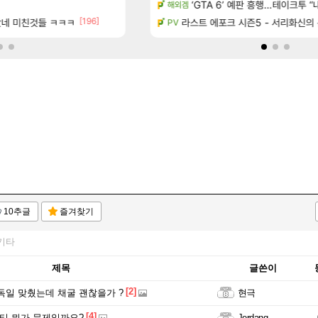
 도착한 치사 메신저백! 실물 후기
ㅅㅂ츄츄지지 인기캐릭터 왜이러는
‘GTA 6’ 예판 흥행…테이크투 “내
메이플
해외겜
[196]
놨네 미친것들 ㅋㅋㅋ
녀왔습니다.
친구(회원)의 아내가 매우 좋지않은 상황입니다. 국민청원동의를 부탁드립니
라스트 에포크 시즌5 - 서리화신의
디아4
PV
10추글
즐겨찾기
기타
제목
글쓴이
[2]
독일 맞췄는데 채굴 괜찮을가 ?
현극
[4]
시티 뭐가 문제일까요?
Jerdang