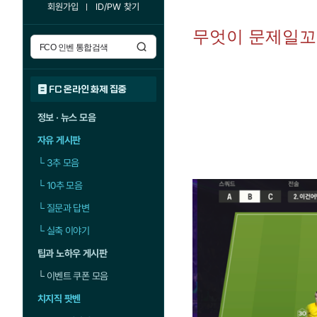
회원가입
ID/PW 찾기
무엇이 문제일꼬
FC 온라인 화제 집중
정보 · 뉴스 모음
자유 게시판
└
3추 모음
└
10추 모음
└
질문과 답변
└
실축 이야기
팁과 노하우 게시판
└
이벤트 쿠폰 모음
치지직 팟벤