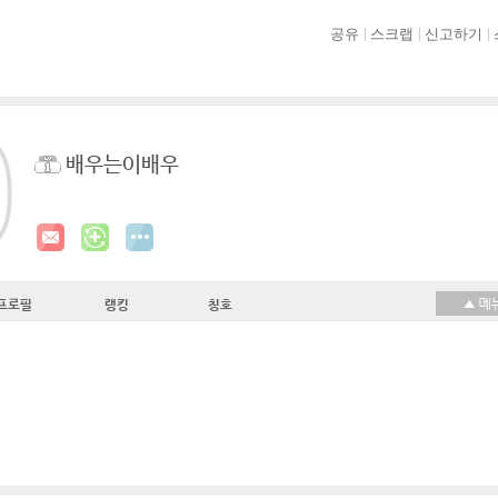
공유
스크랩
신고하기
배우는이배우
프로필
랭킹
칭호