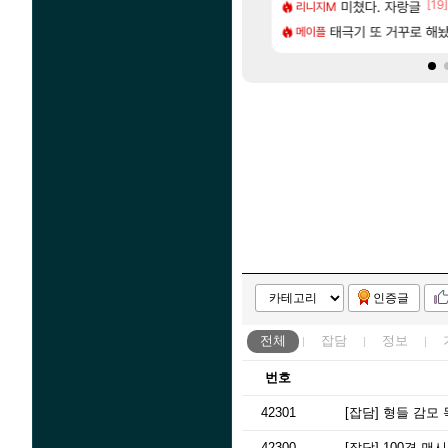
[19]
문서 제작 질문
 울산바위
6개월 기다렸다… 드디어
미쳤다. 자랑글
리니지M
명조
[5]
[1]
개부럽네
프레임 나오는데 정상일까요?
태극기 또 거꾸로 해
제주도 아이들과 다
메이플
여행
인증글
전체
잡담
정보
번호
42301
[잡담]
형들 감모 
42300
[잡담]
100경 맨