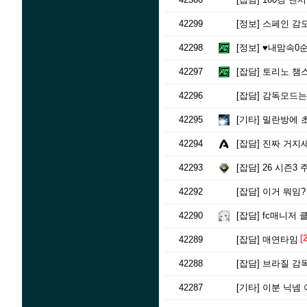
42299
[정보]
스페인 감
42298
[정보]
♥내맘속0순
42297
[잡담]
토리노 챔
42296
[잡담]
감독모드는 
42295
[기타]
밀란방에 
42294
[잡담]
진짜 거지
42293
[잡담]
26 시즌3
42292
[잡담]
이거 뭐임?
42290
[잡담]
fc매니저 클
[2
42289
[잡담]
매연타임
42288
[잡담]
브라질 감
42287
[기타]
이분 닉넴