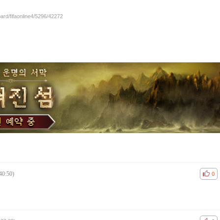
oard/fifaonline4/5296/42272
40:50)
공감
비공
0