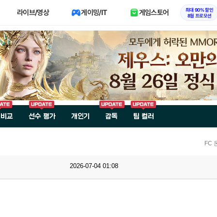
최대 90% 할인
라이브/영상
게이밍/IT
게임스토어
8월 프로모션
 비교
선수 평가
개인기
감독
팀 컬러
FC
2026-07-04 01:08