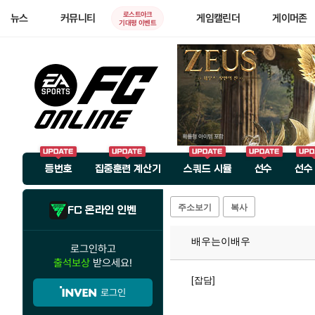
로스트아크
뉴스
커뮤니티
게임캘린더
게이머존
기대평 이벤트
등번호
집중훈련 계산기
스쿼드 시뮬
선수
선수
주소보기
복사
FC 온라인 인벤
배우는이배우
로그인하고
출석보상
받으세요!
[잡담]
로그인