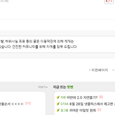
:33:28)
공감
비공
0
이전페이지
지금 뜨는
팟벤
더보기+
[5]
[11
주 엔드필드 [펠리카] 판매 예정
아반테 2.0 자연흡기?
패스 세계수뽑기 최고네..ㄷㄷ
리니지M
차벤
[17]
[5]
방출순서 ㄷㄷㄷㄷ
콜라보] 예고
디몬 스킬들 디테일 수치 풀림
8월 28일 넷플릭스에서 예고편 
오버워치
GTA6
[15]
[1]
속 등불 그림자, 속세에 깃든 검의 결심」이 8월 20일에 업데이트됩니다!
강 재련석 스펙 떴다
귀여운 아일릿 원희
검은사막
걸그룹