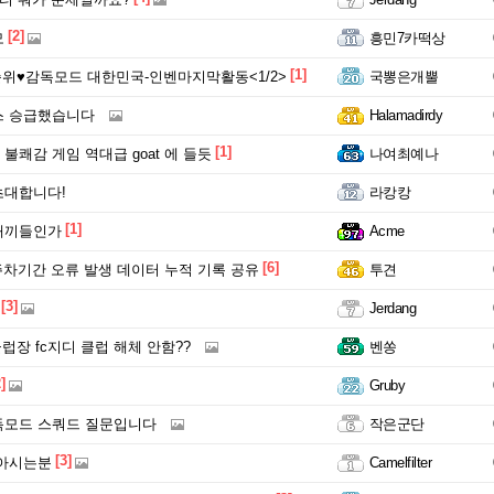
[2]
모
흥민7카떡상
[1]
위♥감독모드 대한민국-인벤마지막활동<1/2>
국뽕은개뿔
스 승급했습니다
Halamadirdy
[1]
불쾌감 게임 역대급 goat 에 들듯
나여최예나
초대합니다!
라캉캉
[1]
새끼들인가
Acme
[6]
 주차기간 오류 발생 데이터 누적 기록 공유
투견
[3]
Jerdang
럽장 fc지디 클럽 해체 안함??
벤쏭
]
Gruby
독모드 스쿼드 질문입니다
작은군단
[3]
 아시는분
Camelfilter