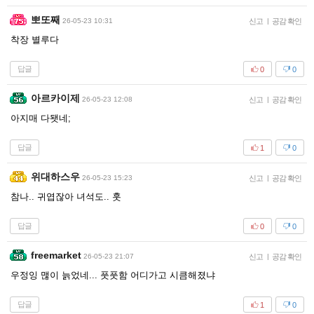
뽀또째
26-05-23 10:31
신고
|
공감 확인
착장 별루다
답글
0
0
아르카이제
26-05-23 12:08
신고
|
공감 확인
아지매 다됏네;
답글
1
0
위대하스우
26-05-23 15:23
신고
|
공감 확인
참나.. 귀엽잖아 녀석도.. 훗
답글
0
0
freemarket
26-05-23 21:07
신고
|
공감 확인
우정잉 맪이 늙었네... 풋풋함 어디가고 시큼해졌냐
답글
1
0