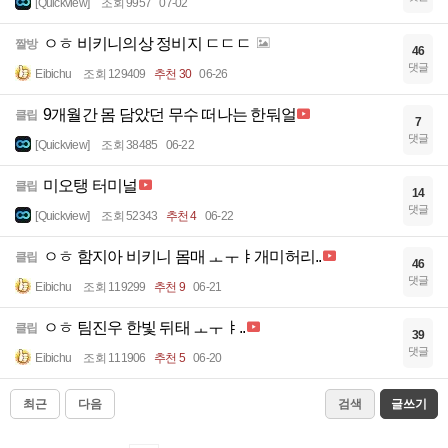
[Quickview]
조회 9957
07-02
ㅇㅎ 비키니의상 정비지 ㄷㄷㄷ
짤방
46
댓글
Eibichu
조회 129409
추천 30
06-26
9개월간 몸 담았던 무수 떠나는 한둬얼
클립
7
댓글
[Quickview]
조회 38485
06-22
미오탱 터미널
클립
14
댓글
[Quickview]
조회 52343
추천 4
06-22
ㅇㅎ 함지아 비키니 몸매 ㅗㅜㅑ개미허리..
클립
46
댓글
Eibichu
조회 119299
추천 9
06-21
ㅇㅎ 팀진우 한빛 뒤태 ㅗㅜㅑ..
클립
39
댓글
Eibichu
조회 111906
추천 5
06-20
최근
다음
검색
글쓰기