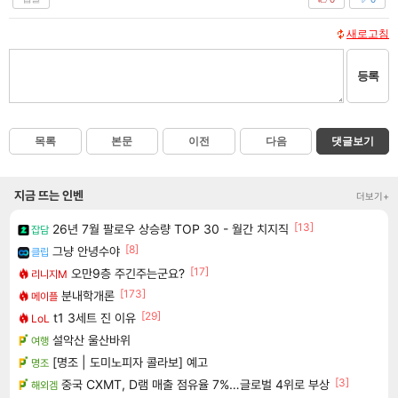
새로고침
등록
목록
본문
이전
다음
댓글보기
지금 뜨는 인벤
더보기+
[13]
26년 7월 팔로우 상승량 TOP 30 - 월간 치지직
잡담
[8]
그냥 안녕수야
클립
[17]
오만9층 주긴주는군요?
리니지M
[173]
분내학개론
메이플
[29]
t1 3세트 진 이유
LoL
설악산 울산바위
여행
[명조 | 도미노피자 콜라보] 예고
명조
[3]
중국 CXMT, D램 매출 점유율 7%…글로벌 4위로 부상
해외겜