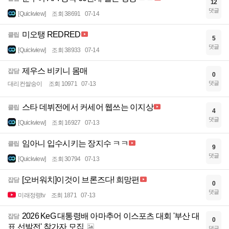
12
댓글
[Quickview]
조회 38691
07-14
미오탱 REDRED
클립
5
댓글
[Quickview]
조회 38933
07-14
제우스 비키니 몸매
잡담
0
댓글
대리컨쌀숭이
조회 10971
07-13
스타 데뷔전에서 커세어 웹쓰는 이지상
클립
4
댓글
[Quickview]
조회 16927
07-13
임아니 입수시키는 장지수 ㅋㅋ
클립
9
댓글
[Quickview]
조회 30794
07-13
[오버워치]이것이 브론즈다! 희망편
잡담
0
댓글
미래정령tv
조회 1871
07-13
2026 KeG 대통령배 아마추어 이스포츠 대회 '부산 대
잡담
0
표 선발전' 참가자 모집
댓글