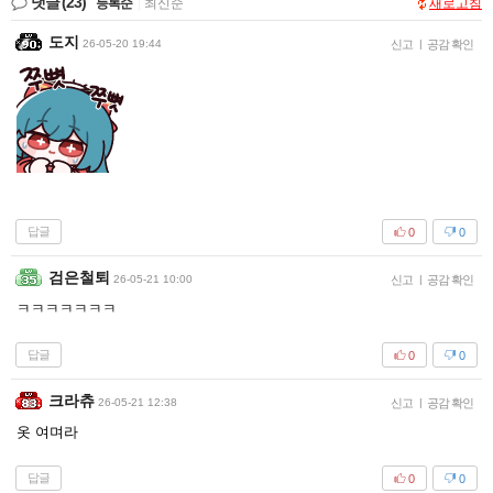
댓글
(23)
등록순
|
최신순
새로고침
도지
26-05-20 19:44
신고
|
공감 확인
답글
0
0
검은철퇴
26-05-21 10:00
신고
|
공감 확인
ㅋㅋㅋㅋㅋㅋㅋ
답글
0
0
크라츄
26-05-21 12:38
신고
|
공감 확인
옷 여며라
답글
0
0