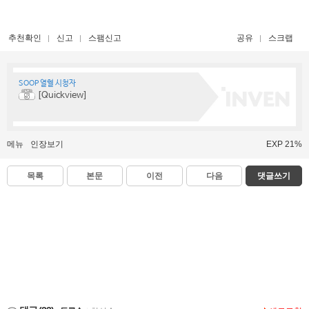
추천확인
신고
스팸신고
공유
스크랩
SOOP 열혈 시청자
[Quickview]
메뉴
인장보기
EXP 21%
목록
본문
이전
다음
댓글쓰기