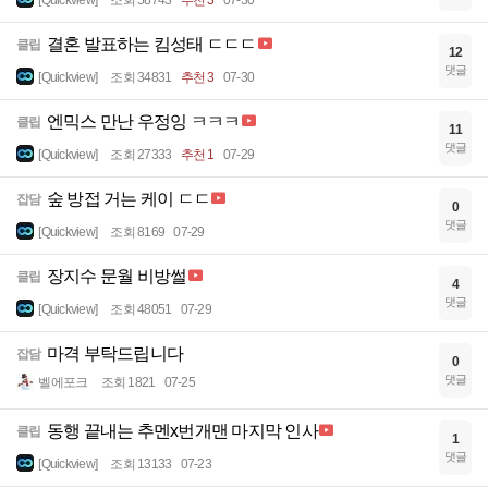
[Quickview]
조회 58743
추천 3
07-30
결혼 발표하는 킴성태 ㄷㄷㄷ
클립
12
댓글
[Quickview]
조회 34831
추천 3
07-30
엔믹스 만난 우정잉 ㅋㅋㅋ
클립
11
댓글
[Quickview]
조회 27333
추천 1
07-29
숲 방접 거는 케이 ㄷㄷ
잡담
0
댓글
[Quickview]
조회 8169
07-29
장지수 문월 비방썰
클립
4
댓글
[Quickview]
조회 48051
07-29
마격 부탁드립니다
잡담
0
댓글
벨에포크
조회 1821
07-25
동행 끝내는 추멘x번개맨 마지막 인사
클립
1
댓글
[Quickview]
조회 13133
07-23