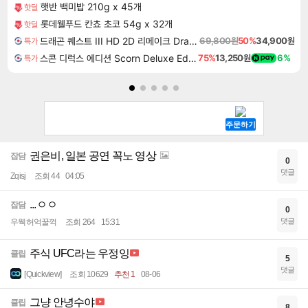
햇반 백미밥 210g x 45개
핫딜
롯데웰푸드 칸쵸 초코 54g x 32개
핫딜
드래곤 퀘스트 III HD 2D 리메이크 Dragon Quest III HD 2D Remake
69,800원
50%
34,900원
특가
스콘 디럭스 에디션 Scorn Deluxe Edition
75%
13,250원
6%
특가
권은비, 일본 공연 꼭노 영상
잡담
0
댓글
Zqisj
조회 44
04:05
...ㅇㅇ
잡담
0
댓글
우웩허억꿀꺽
조회 264
15:31
주식 UFC라는 우정잉
클립
5
댓글
[Quickview]
조회 10629
추천 1
08-06
그냥 안녕수야
클립
8