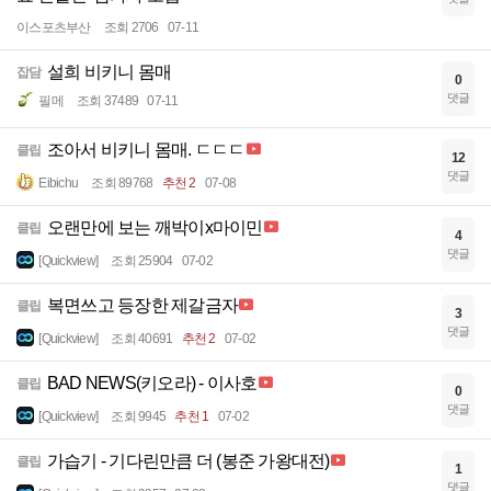
이스포츠부산
조회 2706
07-11
설희 비키니 몸매
잡담
0
댓글
필메
조회 37489
07-11
조아서 비키니 몸매. ㄷㄷㄷ
클립
12
댓글
Eibichu
조회 89768
추천 2
07-08
오랜만에 보는 깨박이x마이민
클립
4
댓글
[Quickview]
조회 25904
07-02
복면쓰고 등장한 제갈금자
클립
3
댓글
[Quickview]
조회 40691
추천 2
07-02
BAD NEWS(키오라) - 이사호
클립
0
댓글
[Quickview]
조회 9945
추천 1
07-02
가습기 - 기다린만큼 더 (봉준 가왕대전)
클립
1
댓글