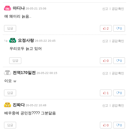
아디나
26-05-21 15:06
신고
|
공감 확인
얘 왜이리 늙음..
답글
2
0
요정사랑
26-05-22 20:45
신고
|
공감 확인
우리모두 늙고 있어
답글
0
0
전역170일전
26-05-22 00:15
신고
|
공감 확인
이모 ㅠ
답글
1
0
진짜다
26-05-22 10:48
신고
|
공감 확인
배우중에 공민정???? 그분닮음
답글
0
0