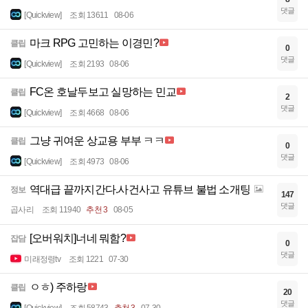
댓글
[Quickview]
조회 13611
08-06
마크 RPG 고민하는 이경민?
클립
0
댓글
[Quickview]
조회 2193
08-06
FC온 호날두보고 실망하는 민교
클립
2
댓글
[Quickview]
조회 4668
08-06
그냥 귀여운 상교용 부부 ㅋㅋ
클립
0
댓글
[Quickview]
조회 4973
08-06
역대급 끝까지간다.사건사고 유튜브 불법 소개팅
정보
147
댓글
곱사리
조회 11940
추천 3
08-05
[오버워치]너네 뭐함?
잡담
0
댓글
미래정령tv
조회 1221
07-30
ㅇㅎ) 주하랑
클립
20
댓글