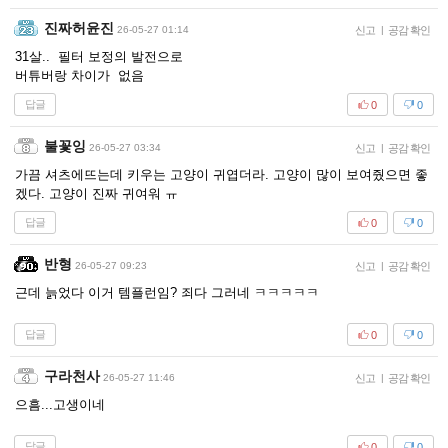
진짜허윤진
26-05-27 01:14
신고
|
공감 확인
31살.. 필터 보정의 발전으로
버튜버랑 차이가 없음
답글
0
0
불꽃잉
26-05-27 03:34
신고
|
공감 확인
가끔 셔츠에뜨는데 키우는 고양이 귀엽더라. 고양이 많이 보여줬으면 좋
겠다. 고양이 진짜 귀여워 ㅠ
답글
0
0
반형
26-05-27 09:23
신고
|
공감 확인
근데 늙었다 이거 템플런임? 죄다 그러네 ㅋㅋㅋㅋㅋ
답글
0
0
구라천사
26-05-27 11:46
신고
|
공감 확인
으흠...고생이네
답글
0
0