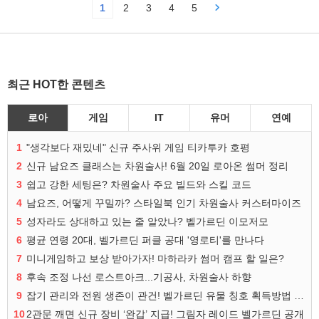
1
2
3
4
5
최근 HOT한 콘텐츠
로아
게임
IT
유머
연예
1
"생각보다 재밌네" 신규 주사위 게임 티카투카 호평
2
신규 남요즈 클래스는 차원술사! 6월 20일 로아온 썸머 정리
3
쉽고 강한 세팅은? 차원술사 주요 빌드와 스킬 코드
4
남요즈, 어떻게 꾸밀까? 스타일북 인기 차원술사 커스터마이즈
5
성자라도 상대하고 있는 줄 알았나? 벨가르딘 이모저모
6
평균 연령 20대, 벨가르딘 퍼클 공대 '영로티'를 만나다
7
미니게임하고 보상 받아가자! 마하라카 썸머 캠프 할 일은?
8
후속 조정 나선 로스트아크...기공사, 차원술사 하향
9
잡기 관리와 전원 생존이 관건! 벨가르딘 유물 칭호 획득방법 정리
10
2관문 깨면 신규 장비 ‘완갑’ 지급! 그림자 레이드 벨가르딘 공개