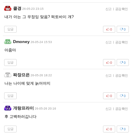
클경
26-05-23 23:15
신고
|
공감 확인
내가 아는 그 우정잉 맞음? 퍽토바이 걔?
답글
0
0
Dmoney
26-05-24 15:53
신고
|
공감 확인
아줌마
답글
0
0
짜장므은
26-05-26 18:22
신고
|
공감 확인
나는 나이에 맞게 늙어야지
답글
0
0
개랑프라이
26-05-26 20:16
신고
|
공감 확인
후 고백하러갑니다
답글
0
0