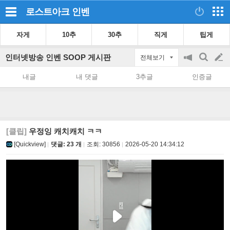
로스트아크
인벤
자게
10추
30추
직게
팁게
인터넷방송 인벤 SOOP 게시판
전체보기
공
검
글
지
색
내글
내 댓글
3추글
인증글
on/off
쓰
기
[클립]
우정잉 캐치캐치 ㅋㅋ
[Quickview]
댓글: 23 개
조회:
30856
2026-05-20 14:34:12