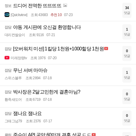
드디어 전역한 뜨뜨뜨뜨
정보
34
댓글
[Quickview]
조회 43683
추천 10
07-23
야동 게시판에 오신걸 환영합니다
잡담
1
댓글
대리컨쌀숭이
조회 9116
07-21
[오버워치 미션] 1킬당 1천원+1000힐당 1천원
잡담
0
댓글
미래정령tv
조회 1976
07-20
무닌 서버 마마슈
잡담
1
댓글
스위스블루
조회 2894
07-18
박사장은 2달고민한게 결혼아님?
잡담
0
댓글
황족섀도어
조회 6719
07-18
잼나요 잼나요
잡담
0
댓글
그때그넘79
조회 2376
07-17
준수이 API 공약 60만개 결혼 성공 ㄷㄷ
클립