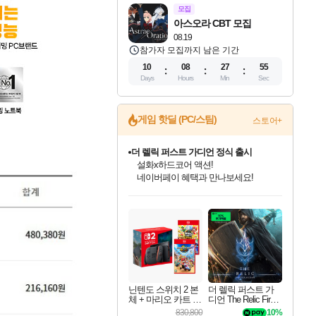
모집
아스오라 CBT 모집
08.19
참가자 모집까지 남은 기간
10
08
27
54
Days
Hours
Min
Sec
더 렐릭 퍼스트 가디언 정식 출시
게임 핫딜 (PC/스팀)
스토어+
설화x하드코어 액션!
네이버페이 혜택과 만나보세요!
베데스다 40주년 기념 할인 중!
베데스다의 명작들을
40주년 프로모션으로 만나보세요!
인벤게임즈 8월 특별 할인!
드래곤소드: 어웨이크닝 입점!
문명 7 특별 할인!
마블 투혼 파이팅 소울즈 정식출시!
귀무자: 검의 길 예약 판매 중!
비스트 오브 리인카네이션 정식 출시!
커세어 코브 출시 기념 할인!
캡콤 프렌차이즈 할인 진행 중!
캡콤 일부 상품 상시 할인
스타워즈 은하계 레이서
로블록스 기프트 카드 공식 입점
인기 퍼블리셔 모음!
스팀으로 만나는 드래곤소드!
조선&고려 DLC 출시 예정
마블 히어로 총 출동&화려한 격투!
10% 할인과
게임프릭 신작 IP
해적'섬'을 발전시키자!
몬헌, 바하 등 인기 IP를
몬헌 와일즈 & 드래곤즈 도그마2
인벤게임즈에서 10% 추가 적립
Robux를 가장 안전하고
최대 90% 할인가를 만나보세요!
네이버혜택과 함께 만나보세요!
50%할인&추가 적립까지!
네이버 포인트 혜택까지!
이니&베니 혜택까지!
네이버 혜택가와 함께 예약하세요!
할인&네이버혜택으로 만나보세요!
할인가에 만나보세요!
일부 에디션 상시 할인!
혜택으로 예약 판매 중
편안하게 충전하세요
닌텐도 스위치 2 본
더 렐릭 퍼스트 가
체 + 마리오 카트 월
디언 The Relic First
드 + 슈퍼 마리오 파
Guardian
830,800
10%