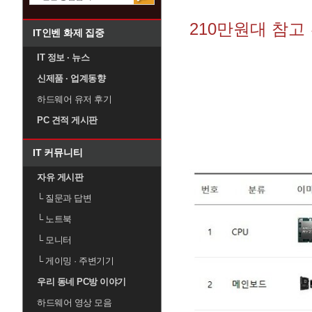
210만원대 참고
IT인벤 화제 집중
IT 정보 · 뉴스
신제품 · 업계동향
하드웨어 유저 후기
PC 견적 게시판
IT 커뮤니티
자유 게시판
└
질문과 답변
└
노트북
└
모니터
└
게이밍 · 주변기기
우리 동네 PC방 이야기
하드웨어 영상 모음