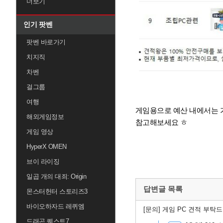
더보기
인기 팟벤
팟벤 바로가기
치지직
차벤
걸그룹
여행
게임용으로 예산 내에서는 
해외게임정보
참고해보세요 ㅎ
게임 영상
HyperX OMEN
브이 라이징
일곱 개의 대죄: Origin
답변글 목록
몬스터헌터 스토리즈3
바이오하자드 레퀴엠
[문의]
게임 PC 견적 부탁
드래곤 퀘스트7