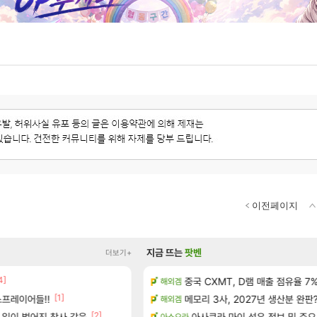
이전페이지
지금 뜨는
팟벤
더보기+
]
4]
[5]
중국 CXMT, D램 매출 점유율 7%…
D.mon 스킬셋 나왔다
해외겜
오버워치
[1]
[5]
프레이어들!!
 공략 (36개) - 미식가 도전과제
메모리 3사, 2027년 생산분 완판
주말패키지 결과.....
해외겜
리니지M
[2]
[29]
으로의 예상 (루머)
 일이 벌어진 참사 같음
결국 돌고 돌아 와우
아사쿠라 마이 성우 정보 및 주요
아스오라
와우