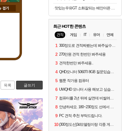
맛있는우유GT 소화잘되는 배안아픈 저지방우유 180ml x 48개
최근 HOT한 콘텐츠
견적
게임
IT
유머
연예
1
300정도로 견적짜봤는데 봐주실수있으실까요
2
270만원 견적 한번만 봐주세용
3
견적한번만 봐주세용..
4
QHD모니터 5060TI 8GB 질문있습니다..
5
웹툰 작가용 컴퓨터
목록
글쓰기
6
UWQHD 모니터 사용 해보고 싶습니다 추천부탁드려요
7
컴퓨터를 2년 뒤에 살껀데 비쌀려나요...?
8
안녕하세요. 180~230정도 선에서 잡고싶습니다.
9
PC 견적 추천 부탁드립니다.
10
(300정도선)3d모델링이랑 각종 게임을 하는데 견적부탁드립니다!300정도선