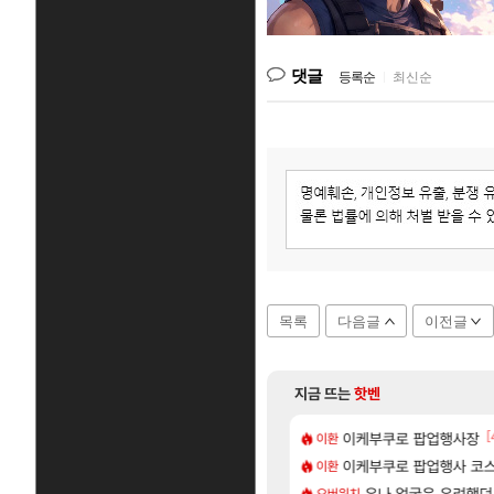
댓글
등록순
|
최신순
목록
다음글
이전글
지금 뜨는
핫벤
[3]
[1
[
욕장
스킬셋 특전 공개
아반테 2.0 자연흡기?
이케부쿠로 팝업행사장
차벤
이환
[8]
넷플릭스에서 예고편 공개 예정
 수정, 유물, 외형, 물약 요약
이케부쿠로 팝업행사 코스
모든 요리/작물 책 획득 위치
비스트
이환
[17]
업그레이드 아이템 획득 위치 공략 (89개)
주긴주는군요?
무한대 아난타 유출과 앞
유나 얼굴은 우려했던
섭컬겜
오버워치