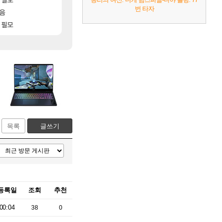
번 타자
[170]
모음
분내학개론
카가미하라 하루 성우 정보 및 주요 필모
아스오라
메이플
[88]
점 치고있으면 ㅋㅋ
 필모
15기래더 패치노트 별거 없네요~없데이트수
모든 엘리트 골렘 위치 공략 (30개) - 방랑 
비스트
디아2
목록
글쓰기
등록일
조회
추천
00:04
38
0