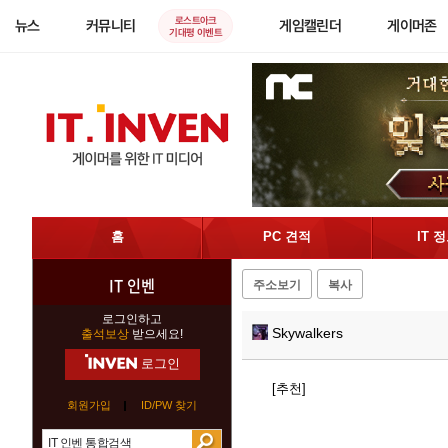
로스트아크
뉴스
커뮤니티
게임캘린더
게이머존
기대평 이벤트
홈
PC 견적
IT 
IT 인벤
주소보기
복사
로그인하고
Skywalkers
출석보상
받으세요!
로그인
[추천]
회원가입
ID/PW 찾기