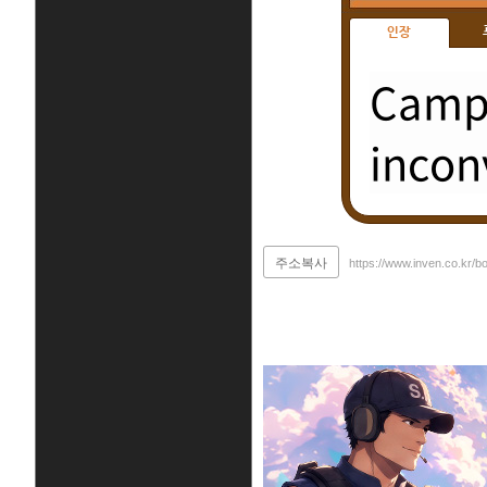
인장
Campi
incon
주소복사
https://www.inven.co.kr/b