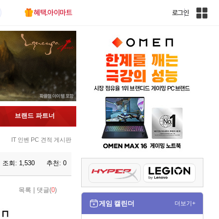
혜택.아이마트
로그인
인
벤
전
체
사
이
트
맵
브랜드 파트너
IT 인벤 PC 견적 게시판
조회:
1,530
추천:
0
목록
|
댓글(
0
)
게임 캘린더
더보기+