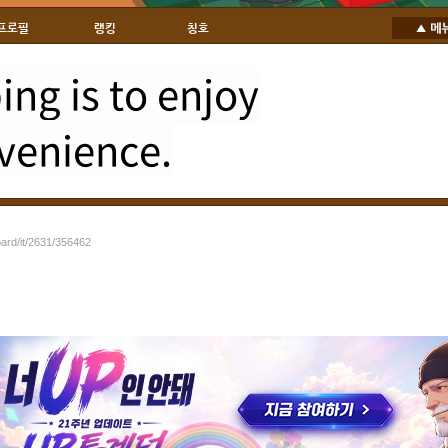
프로필
랭킹
칭호
ng is to enjoy
venience.
oard/it/2631/356462