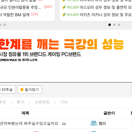
[261]
서리화신의 분노 티저
규모 인원이탈종용 추정사건
영웅무기도안 제작 질문
아스오라 성우 정보 및 출연작 
아스오라
SOL
[24]
테이크투 “내부 예상 크게 넘어”
 악랄한 BM 설계
환산 13만 스펙으로 삐져서 매주 수로 10만
아키츠 아키나 성우 정보 및 주요
아스오라
메이플
10추글
즐겨찾기
추천
후기
인벤추천
기타
제목
글쓴이
로 견적짜봤는데 봐주실수있으실까요
햅피