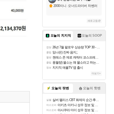
2000이니
·
오너드라이버 차벤러
새로고침
오늘의 치지직
오늘의 SOOP
26년 7월 팔로우 상승량 TOP 30 - 월간 치지직
잡담
임나은) 진짜 음지;;
클립
젠레스 존 제로 캐릭터 코스프레한 꽁주
짤방
풍월량) 물소는 왜 물소라고 하는거야? 아! 그만 ㅋㅋ 알았어 ㅋㅋ
클립
치지직 애플TV 앱 출시
정보
더보기+
오늘의 팟벤
오늘의 핫벤
실버 팰리스 CBT 화제의 순간·후기 모음
실팰
아키츠 아키나 성우 정보 및 주요 필모
아스오라
아사쿠라 마이 성우 정보 및 주요 필모
아스오라