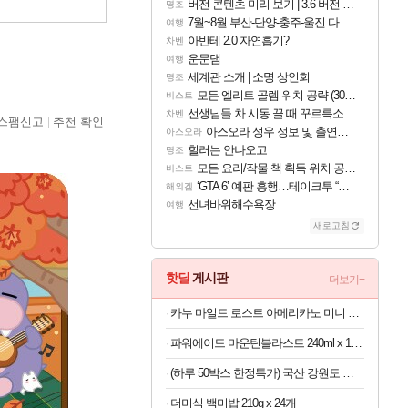
버전 콘텐츠 미리 보기 | 3.6 버전 「신기루 속 등불 그림자, 속세에 깃든 검의 결심」이 8월 20일에 업데이트됩니다!
명조
7월~8월 부산-단양-충주-울진 다녀왔어요~
여행
아반테 2.0 자연흡기?
차벤
운문댐
여행
세계관 소개 | 소명 상인회
명조
모든 엘리트 골렘 위치 공략 (30개) - 방랑 결투가
비스트
선생님들 차 시동 끌 때 꾸르륵소리나는데
차벤
스팸신고
추천 확인
아스오라 성우 정보 및 출연작 모음
아스오라
힐러는 안나오고
명조
모든 요리/작물 책 획득 위치 공략 (36개) - 미식가 도전과제
비스트
‘GTA 6’ 예판 흥행…테이크투 “내부 예상 크게 넘어”
해외겜
선녀바위해수욕장
여행
새로고침
핫딜
게시판
더보기+
카누 마일드 로스트 아메리카노 미니 90개입 x 3개
파워에이드 마운틴블라스트 240ml x 120개
(하루 50박스 한정특가) 국산 강원도 흑찰옥수수 특품 30개
더미식 백미밥 210g x 24개