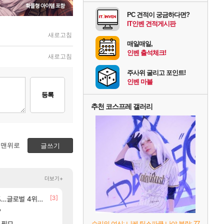
PC 견적이 궁금하다면?
IT인벤 견적게시판
새로고침
매일매일,
인벤 출석체크!
새로고침
주사위 굴리고 포인트!
인벤 마블
등록
추천 코스프레 갤러리
맨위로
글쓰기
더보기+
[3]
[3]
글로벌 4위로 부상
선녀바위해수욕장
D.mon 스킬셋 특전 공개
여행
오버워치
[8]
?
8월 28일 넷플릭스에서 예고편 공개 예정
신규 악세, 수정, 유물, 외형, 물약 요약
GTA6
검은사막
[17]
 필모
모든 바우에라 업그레이드 아이템 획득 위치 공략 
오만9층 주긴주는군요?
비스트
리니지M
승리의 여신: 니케 팀스파클-나야 블랑: 77