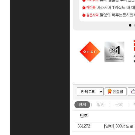
[170]
하루 성우 정보 및 주요 필모
라스트 에포크 시즌5 - 
베라서버 1위길드 내 대
PV
메이플
[7]
패치노트 별거 없네요~없데이트수준?
렘 위치 공략 (30개) - 방랑 결투가
‘GTA 6’ 예판 흥행…
펄없의 퍼주는듯하면서
해외겜
검은사막
인증글
전체
일반
문의
번호
361272
[일반]
300정도