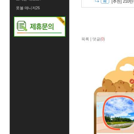
[추천]
210
풋볼 매니저26
목록
|
댓글(
0
)