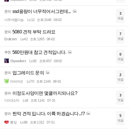
ssd용량이 너무적어서그런데,..
문의
3
댓글
너무어렵다능
Lv.12
조회 1046
08-02
5080 견적 부탁 드려요
문의
7
댓글
Eroticism
Lv.42
조회 1265
08-02
560만원대 참고 견적입니다.
추천
0
댓글
Skywalkers
Lv.92
조회 857
08-02
업그레이드 문의
문의
2
댓글
아비아오
Lv.70
조회 1146
08-01
이정도사양이면 몇클까지되나요?
문의
3
댓글
디아3소마
Lv.8
조회 1141
07-31
찐막 견적 입니다. 이륙 하겠습니다...!?
문의
5
댓글
뽕잎
Lv.86
조회 1312
07-31