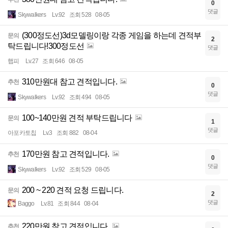
0
댓글
Skywalkers
Lv.92
조회 528
08-05
(300정도선)3d모델링이랑 각종 게임을 하는데 견적부
문의
2
탁드립니다!300정도선
댓글
햅피
Lv.27
조회 646
08-05
310만원대 참고 견적입니다.
추천
0
댓글
Skywalkers
Lv.92
조회 494
08-05
100~140만원 견적 부탁드립니다
문의
1
댓글
아포카토칩
Lv.3
조회 882
08-04
170만원 참고 견적입니다.
추천
0
댓글
Skywalkers
Lv.92
조회 529
08-05
200 ~ 220 견적 요청 드립니다.
문의
2
댓글
Baggo
Lv.81
조회 844
08-04
220만원 참고 견적입니다.
추천