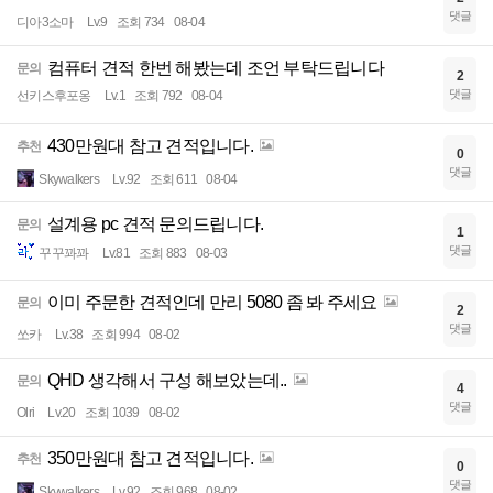
댓글
디아3소마
Lv.9
조회 734
08-04
컴퓨터 견적 한번 해봤는데 조언 부탁드립니다
문의
2
댓글
선키스후포옹
Lv.1
조회 792
08-04
430만원대 참고 견적입니다.
추천
0
댓글
Skywalkers
Lv.92
조회 611
08-04
설계용 pc 견적 문의드립니다.
문의
1
댓글
꾸꾸꽈꽈
Lv.81
조회 883
08-03
이미 주문한 견적인데 만리 5080 좀 봐 주세요
문의
2
댓글
쏘카
Lv.38
조회 994
08-02
QHD 생각해서 구성 해보았는데..
문의
4
댓글
Olri
Lv.20
조회 1039
08-02
350만원대 참고 견적입니다.
추천
0
댓글
Skywalkers
Lv.92
조회 968
08-02