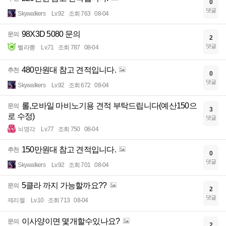
0
댓글
Skywalkers
Lv.92
조회 763
08-04
98X3D 5080 문의
문의
2
댓글
삘라뽕
Lv.71
조회 787
08-04
480만원대 참고 견적입니다.
추천
0
댓글
Skywalkers
Lv.92
조회 672
08-04
롤,모바일 마비노기용 견적 부탁드립니다(예산150으
문의
3
로 수정)
댓글
뇌명각
Lv.77
조회 750
08-04
150만원대 참고 견적입니다.
추천
0
댓글
Skywalkers
Lv.92
조회 701
08-04
5클라 까지 가능할까요??
문의
2
댓글
제리젤
Lv.10
조회 713
08-04
이사양이면 몇개할수있나요?
문의
2