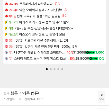
[15]
주말패키지가 나왔읍니다.
리니지M
[5]
넥슨 오버워치 홈페이지 새단장!!
오버워치
[80]
현재 나무위키 실검 1위인 김규원
메이플
아키츠 아키나 성우 정보 및 주요 필모
아스오라
7월~8월 부산-단양-충주-울진 다녀왔어요~
여행
아스오라 성우 정보 및 출연작 모음
아스오라
[67%] 지오클린 레몬 주방세제, 4L, 2개
핫딜
[67%] 맛생각 시골 전통 된장찌개, 600g, 5개
핫딜
나 혼자만 레벨업 어라이즈 오버드라이브 디럭스 에디션 Solo Leveling Arise Overdrive Deluxe Edition
40%
31,200원
3,000
특가
스테퍼 레트로 초능력 추리 퀘스트 Staffer Retro A Supernatural Mystery Quest
10%
28,800원
10%
특가
웹툰 작가용 컴퓨터
문의
0
댓글
아크엘마
Lv.3
조회 324
18:16