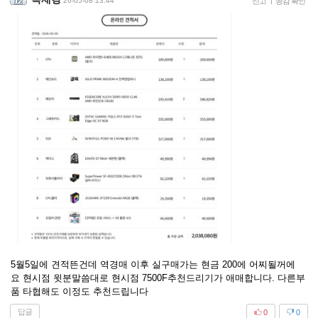
26-05-08 13:44
신고
|
공감 확인
5월5일에 견적뜬건데 역경매 이후 실구매가는 현금 200에 어찌될꺼에
요 현시점 윗분말씀대로 현시점 7500F추천드리기가 애매합니다. 다른부
품 타협해도 이정도 추천드립니다
답글
0
0