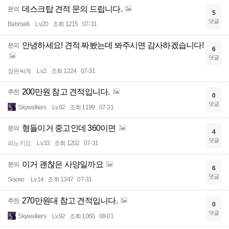
데스크탑 견적 문의 드립니다.
문의
5
댓글
Babmalli
Lv.20
조회 1215
07-31
안녕하세요! 견적 짜봤는데 봐주시면 감사하겠습니다!
문의
6
댓글
장판싸게
Lv.2
조회 1224
07-31
200만원 참고 견적입니다.
추천
0
댓글
Skywalkers
Lv.92
조회 1199
07-31
형들이거 중고인데 360이면
문의
4
댓글
피노키요
Lv.33
조회 1202
07-31
이거 괜찮은 사양일까요
문의
6
댓글
Sisoso
Lv.14
조회 1347
07-31
270만원대 참고 견적입니다.
추천
0
댓글
Skywalkers
Lv.92
조회 1060
08-01