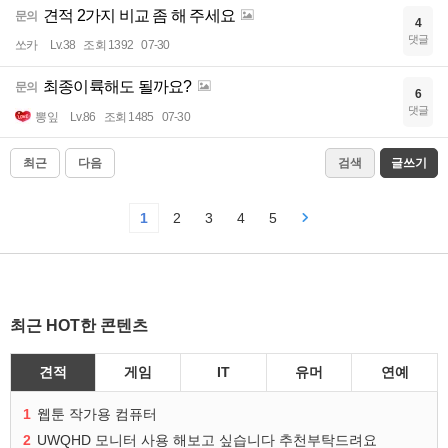
견적 2가지 비교 좀 해 주세요
문의
4
댓글
쏘카
Lv.38
조회 1392
07-30
최종이륙해도 될까요?
문의
6
댓글
뽕잎
Lv.86
조회 1485
07-30
최근
다음
검색
글쓰기
1
2
3
4
5
최근 HOT한 콘텐츠
견적
게임
IT
유머
연예
1
웹툰 작가용 컴퓨터
2
UWQHD 모니터 사용 해보고 싶습니다 추천부탁드려요