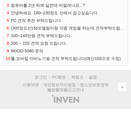
3
컴퓨터를 2년 뒤에 살껀데 비쌀려나요...?
4
안녕하세요. 180~230정도 선에서 잡고싶습니다.
5
PC 견적 추천 부탁드립니다.
6
(300정도선)3d모델링이랑 각종 게임을 하는데 견적부탁드립니다!300정도선
7
100~140만원 견적 부탁드립니다
8
200 ~ 220 견적 요청 드립니다.
9
98X3D 5080 문의
10
롤,모바일 마비노기용 견적 부탁드립니다(예산150으로 수정)
로그인
PC화면
퀵링크
설정
청소년보호정책
이용약관
개인정보처리방침
▲
불법촬영물신고안내
(주)
인
벤