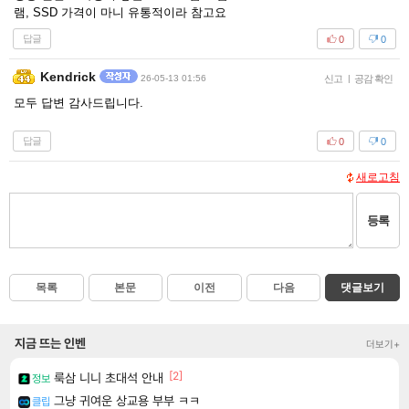
램, SSD 가격이 마니 유통적이라 참고요
답글
0
0
Kendrick
26-05-13 01:56
신고
|
공감 확인
모두 답변 감사드립니다.
답글
0
0
새로고침
등록
목록
본문
이전
다음
댓글보기
지금 뜨는 인벤
더보기+
[2]
룩삼 니니 초대석 안내
정보
그냥 귀여운 상교용 부부 ㅋㅋ
클립