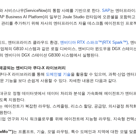
와 서비스나우
(ServiceNow)
의 통합 사례를 기반으로 한다
.
SAP
는 엔터프라이
AP Business AI Platform)
의 일부인
Joule Studio
런타임에 오픈쉘을 포함하고
반 관리를 추가하기 위해 자사의 엔터프라이즈 자율 데스크톱 에이전트인 프로
리드
,
엔터프라이즈 클라우드 환경
,
엔비디아
RTX
스파크™
(RTX Spark
™
)
,
엔
급업체의
GB10
시스템과 같은 로컬 디바이스
,
엔비디아 윈도우용
DGX
스테이
의 엔비디아
DGX
스테이션
GB300
시스템에서 실행된다
.
 제공되는 엔비디아 쿠다
-X
라이브러리
쿠다
-X
라이브러리를 통해
도메인별 기술
을 활용할 수 있으며
,
과학·산업·엔터
전문 기능을 보다 손쉽게 사용할 수 있다
.
자세한 내용은 다음과 같다
.
 대규모 정형 데이터셋에서 데이터 처리와 분석을 가속화해 에이전트가 엔터
있도록 지원한다
.
는 에이전트가 복잡한 라우팅
,
스케줄링
,
리소스 할당
,
공급망
,
의사결정 최적
지원한다
.
기업 연구와 지식 워크플로우를 위해 에이전트에 지능형 라우팅
,
지속형 컨텍
NeMo
™
)
는 프롬프트
,
기술
,
모델 라우팅
,
특수 도메인과 지역에 대한 모델 맞