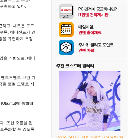
구축하고 있다
.
PC 견적이 궁금하다면?
IT인벤 견적게시판
접근하고
,
새로운 도구
매일매일,
될수록
,
에이전트가 안
인벤 출석체크!
정을 유연하게 조정
주사위 굴리고 포인트!
인벤 마블
임을 기반으로
,
에이
추천 코스프레 갤러리
,
엔드투엔드 보안 기
청을 로컬 모델로 지
투
(Ubuntu)
에 통합해
있다
.
또한 오픈쉘 업
표준화할 수 있도록
승리의 여신: 니케 팀스파클-나야 블랑: 77