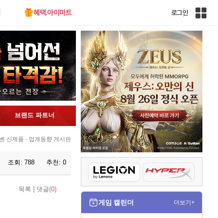
혜택.아이마트
로그인
인
벤
전
체
사
이
트
맵
브랜드 파트너
인벤 신제품 · 업계동향 게시판
조회:
788
추천:
0
목록
|
댓글(
0
)
게임 캘린더
더보기+