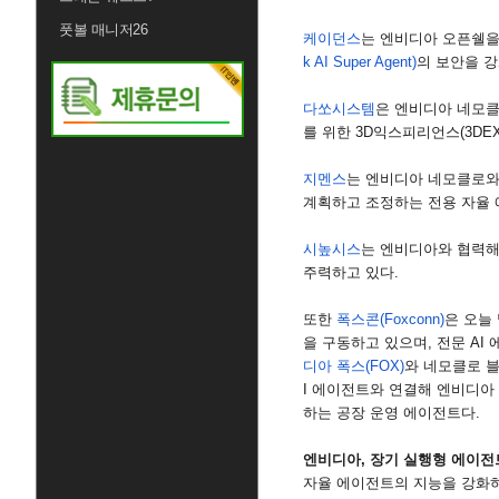
풋볼 매니저26
케이던스
는 엔비디아 오픈쉘을
k AI Super Agent)
의 보안을 
다쏘시스템
은 엔비디아 네모클
를 위한
3D
익스피리언스
(3DE
지멘스
는 엔비디아 네모클로와
계획하고 조정하는 전용 자율
시높시스
는 엔비디아와 협력해
주력하고 있다
.
또한
폭스콘
(Foxconn)
은 오늘
을 구동하고 있으며
,
전문
AI
디아 폭스
(FOX)
와 네모클로 
I
에이전트와 연결해 엔비디아 
하는 공장 운영 에이전트다
.
엔비디아
,
장기 실행형 에이전
자율 에이전트의 지능을 강화