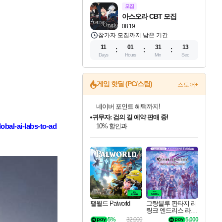
모집
아스오라 CBT 모집
08.19
참가자 모집까지 남은 기간
11
01
31
12
Days
Hours
Min
Sec
게임 핫딜 (PC/스팀)
스토어+
귀무자: 검의 길 예약 판매 중!
10% 할인과
이니&베니 혜택까지!
obal-ai-labs-to-ad
인벤게임즈 8월 특별 할인!
드래곤소드: 어웨이크닝 입점!
문명 7 특별 할인!
마블 투혼 파이팅 소울즈 정식출시!
비스트 오브 리인카네이션 정식 출시!
커세어 코브 출시 기념 할인!
더 렐릭 퍼스트 가디언 정식 출시
베데스다 40주년 기념 할인 중!
캡콤 프렌차이즈 할인 진행 중!
캡콤 일부 상품 상시 할인
스타워즈 은하계 레이서
로블록스 기프트 카드 공식 입점
인기 퍼블리셔 모음!
스팀으로 만나는 드래곤소드!
조선&고려 DLC 출시 예정
마블 히어로 총 출동&화려한 격투!
게임프릭 신작 IP
해적'섬'을 발전시키자!
설화x하드코어 액션!
베데스다의 명작들을
몬헌, 바하 등 인기 IP를
몬헌 와일즈 & 드래곤즈 도그마2
인벤게임즈에서 10% 추가 적립
Robux를 가장 안전하고
최대 90% 할인가를 만나보세요!
네이버혜택과 함께 만나보세요!
50%할인&추가 적립까지!
네이버 포인트 혜택까지!
네이버 혜택가와 함께 예약하세요!
할인&네이버혜택으로 만나보세요!
네이버페이 혜택과 만나보세요!
40주년 프로모션으로 만나보세요!
할인가에 만나보세요!
일부 에디션 상시 할인!
혜택으로 예약 판매 중
편안하게 충전하세요
팰월드 Palworld
그랑블루 판타지 리
링크 엔드리스 라그
나로크 업그레이드
5%
32,000
5,000