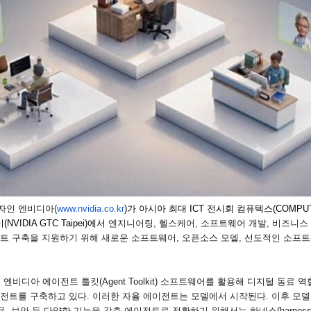
자인 엔비디아
(
www.nvidia.co.kr
)
가 아시아 최대
ICT
전시회 컴퓨텍스
(COMPUT
이
(NVIDIA GTC Taipei)
에서
엔지니어링
,
헬스케어
,
소프트웨어 개발
,
비즈니스 
트 구축을 지원하기 위해 새로운 소프트웨어
,
오픈소스 모델
,
선도적인 소프트
 엔비디아 에이전트 툴킷
(Agent Toolkit)
소프트웨어를 활용해 디지털 동료 역
전트를 구축하고 있다
.
이러한 자율 에이전트는 모델에서 시작된다
.
이후 모
용
,
보안 등 다양한 기능을 갖춘 에이전트로 전환하기 위해서는 하네스
(harnes