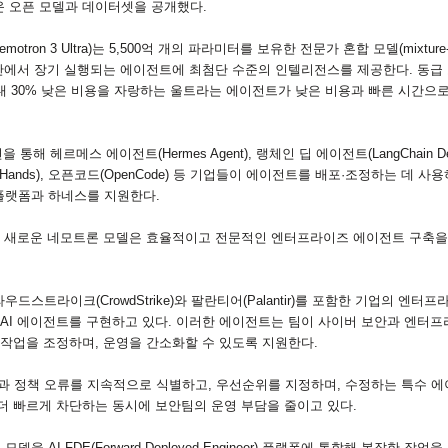
운 오픈 모델과 데이터셋을 공개했다
.
emotron 3 Ultra)
는
5,500
억 개의 파라미터를 보유한 전문가 혼합 모델
(mixture
반에서 장기 실행되는 에이전트에 최첨단 수준의 인텔리전스를 제공한다
.
동급
대
30%
낮은 비용을 자랑하는 울트라는 에이전트가 낮은 비용과 빠른 시간으로
련을 통해 헤르메스 에이전트
(Hermes Agent),
랭체인 딥 에이전트
(LangChain D
Hands),
오픈코드
(OpenCode)
등 기업들이 에이전트를 배포·조정하는 데 사
플랫폼과 하네스를 지원한다
.
한 새로운 네모트론 모델은 효율적이고 전문적인 엔터프라이즈 에이전트 구축을
크라우드스트라이크
(CrowdStrike)
와 팔란티어
(Palantir)
를 포함한 기업의 엔터프
AI
에이전트를 구현하고 있다
.
이러한 에이전트는 팀이 사이버 보안과 엔터프
작업을 조정하며
,
운영을 간소화할 수 있도록 지원한다
.
 정책 오류를 지속적으로 식별하고
,
우선순위를 지정하며
,
수정하는 특수 에
더 빠르게 차단하는 동시에 보안팀의 운영 부담을 줄이고 있다
.
 모델을
AI FDE(Forward Deployed Engineer)
플랫폼에 통합해 복잡한 작업을