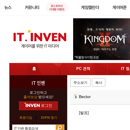
로스트아크
뉴스
커뮤니티
게임캘린더
게이머존
기대평 이벤트
홈
PC 견적
IT 
IT 인벤
주소보기
복사
로그인하고
Bector
출석보상
받으세요!
로그인
[발표]
회원가입
ID/PW 찾기