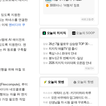
3000이니
·
'여행자' 칭호
 있도록 지원한
있는 하네스를 연결한
새로고침
 이제
엔비디아 쿠
오늘의 치지직
오늘의 SOOP
스템에
AI
에이전트
26년 7월 팔로우 상승량 TOP 30 - 월간 치지직
잡담
 있도록 지원한다
.
엔
치지직 애플TV 앱 출시
정보
는
AI
동료를 구축할
룩삼 니니 초대석 안내
정보
봉누도2 두 번째 티저 - 일상
클립
2026 치지직 이리대회 오픈컵 안내
정보
더보기+
진행을 위해 며칠 또
오늘의 팟벤
오늘의 핫벤
(Flexcompute),
루미
엔비디아 네모클로를
캐릭터 소개 - 카가미하라 하루
아스오라
실행되는 자율
AI
엔지
모든 바우에라 업그레이드 아이템 획득 위치 공략 (89개)
비스트
 가장 필요한 작업
선생님들 차 시동 끌 때 꾸르륵소리나는데
차벤