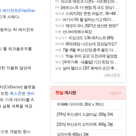
라스트 에포크 시즌5 - 서리화신의 분노 티저
PV
[페르소나5: 더 팬텀 X] 괴도 영상 l 타카마키 안·댄싱 스타
PV
퍼 에이전트
(ChipStac
스위치2판 ‘몬헌 와일즈’, 30~40fps 목표 추정
해외겜
고객 사례다
.
여기서 R1 뭘 말하는거고 R2가 뭘말하는걸까요?
명조
메모리 3사, 2027년 생산분 완판?
해외겜
작동하는
AI
에이전트
선녀바위해수욕장
여행
리싱크드 1.06 패치노트 (8/5)
리싱크드
60프레임 나오는데 정상일까요?
레퀴엠
티 툴 워크플로우를
7월~8월 부산-단양-충주-울진 다녀왔어요~
여행
'하늘 위의 공포' 도전과제 달성법
비스트
[무무기획 · 새출발] 기간 한정 의뢰 이벤트
명조
한 자율화 달성에
실버 팰리스 CBT 화제의 순간·후기 모음
실팰
새로고침
닥터
(CoDoctor)
플랫폼
핫딜
게시판
.
또한
폭스콘
은
엔비
더보기+
와 기계 데이터를
A
쑤욱빼 다이어트 28포 x 3박스
 실행 계획을 제공
[70%] 푸드센터 소갈비살, 200g, 5팩
[31%] 부산포차 꼬치어묵, 400g, 3봉
반으로 개발된 항시
꼬치어묵 400g x 3봉