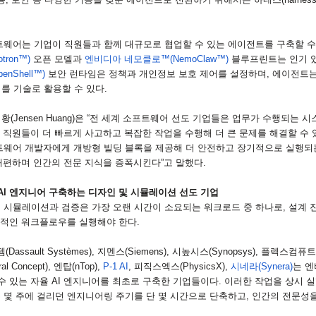
웨어는 기업이 직원들과 함께 대규모로 협업할 수 있는 에이전트를 구축할 수
tron
™
)
오픈 모델과
엔비디아 네모클로™
(NemoClaw
™
)
블루프린트는 인기 
penShell
™
)
보안 런타임은 정책과 개인정보 보호 제어를 설정하며
,
에이전트는
를 기술로 활용할 수 있다
.
 황
(Jensen Huang)
은 “전 세계 소프트웨어 선도 기업들은 업무가 수행되는 시
 직원들이 더 빠르게 사고하고 복잡한 작업을 수행해 더 큰 문제를 해결할 수
트웨어 개발자에게 개방형 빌딩 블록을 제공해 더 안전하고 장기적으로 실행되
재편하며 인간의 전문 지식을 증폭시킨다”고 말했다
.
AI
엔지니어 구축하는 디자인 및 시뮬레이션 선도 기업
 시뮬레이션과 검증은 가장 오랜 시간이 소요되는 워크로드 중 하나로
,
설계 
복적인 워크플로우를 실행해야 한다
.
템
(Dassault Systèmes),
지멘스
(Siemens),
시높시스
(Synopsys),
플렉스컴퓨트
ral Concept),
엔탑
(nTop),
P-1 AI
,
피직스엑스
(PhysicsX),
시네라
(Synera)
는 
수 있는 자율
AI
엔지니어를 최초로 구축한 기업들이다
.
이러한 작업을 상시 
몇 주에 걸리던 엔지니어링 주기를 단 몇 시간으로 단축하고
,
인간의 전문성을