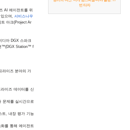
번 타자
즈
AI
에이전트를 위
 있으며
,
서비스나우
젝트 아크
(Project Ar
비디아
DGX
스파크
션
™
(DGX Station
™
f
프라이즈 분야의 가
프라이즈 데이터를 신
화 문제를 실시간으로
스트
,
내장 평가 기능
춤화를 통해 에이전트