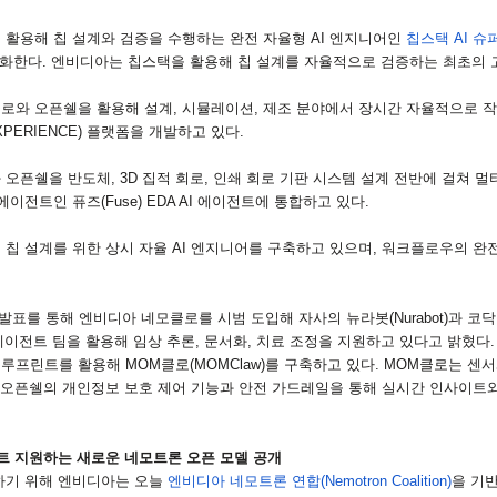
 활용해 칩 설계와 검증을 수행하는 완전 자율형
AI
엔지니어인
칩스택
AI
슈
강화한다
.
엔비디아는 칩스택을 활용해 칩 설계를 자율적으로 검증하는 최초의 
로와 오픈쉘을 활용해 설계
,
시뮬레이션
,
제조 분야에서 장시간 자율적으로 
XPERIENCE)
플랫폼을 개발하고 있다
.
 오픈쉘을 반도체
, 3D
집적 회로
,
인쇄 회로 기판 시스템 설계 전반에 걸쳐 멀
 에이전트인 퓨즈
(Fuse) EDA AI
에이전트에 통합하고 있다
.
 칩 설계를 위한 상시 자율
AI
엔지니어를 구축하고 있으며
,
워크플로우의 완전
 발표를 통해 엔비디아 네모클로를 시범 도입해 자사의 뉴라봇
(Nurabot)
과 코
에이전트 팀을 활용해 임상 추론
,
문서화
,
치료 조정을 지원하고 있다고 밝혔다
블루프린트를 활용해
MOM
클로
(MOMClaw)
를 구축하고 있다
. MOM
클로는 센서
오픈쉘의 개인정보 보호 제어 기능과 안전 가드레일을 통해 실시간 인사이트와
트 지원하는 새로운 네모트론 오픈 모델 공개
하기 위해 엔비디아는 오늘
엔비디아 네모트론 연합
(Nemotron Coalition)
을 기