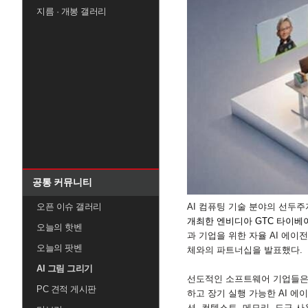
지름 · 개봉 갤러리
공통 커뮤니티
오픈 이슈 갤러리
AI
컴퓨팅 기술 분야의 선두주
개최한 엔비디아
GTC
타이베
오늘의 핫벤
과 기업을 위한 자율
AI
에이전
오늘의 팟벤
체와의 파트너십을 발표했다
.
AI 그림 그리기
선도적인 소프트웨어 기업들은
PC 견적 게시판
하고 장기 실행 가능한
AI
에이
션
,
컨텍스트
,
메모리
,
도구 사