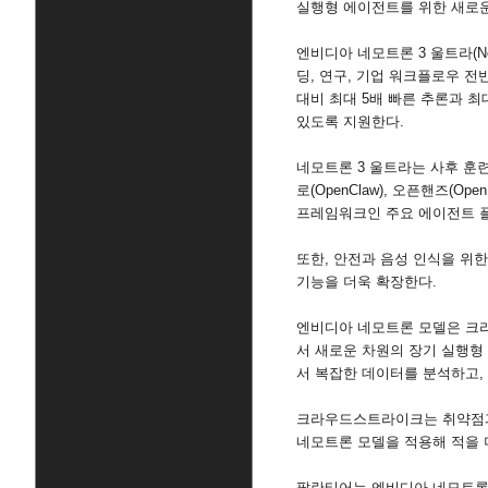
실행형 에이전트를 위한 새로
엔비디아 네모트론
3
울트라
(N
딩
,
연구
,
기업 워크플로우 전
대비 최대
5
배 빠른 추론과 최
있도록 지원한다
.
네모트론
3
울트라는 사후 훈
로
(OpenClaw),
오픈핸즈
(Open
프레임워크인 주요 에이전트 
또한
,
안전과 음성 인식을 위
기능을 더욱 확장한다
.
엔비디아 네모트론 모델은 
서 새로운 차원의 장기 실행형
서 복잡한 데이터를 분석하고
,
크라우드스트라이크는 취약점과
네모트론 모델을 적용해 적을 
팔란티어는 엔비디아 네모트론