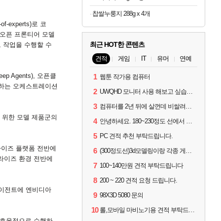
찹쌀누룽지 288g x 4개
-of-experts)
로 코
 오픈 프론티어 모델
최근 HOT한 콘텐츠
 작업을 수행할 수
견적
게임
IT
유머
연예
eep Agents),
오픈클
1
웹툰 작가용 컴퓨터
용하는 오케스트레이션
2
UWQHD 모니터 사용 해보고 싶습니다 추천부탁드려요
3
컴퓨터를 2년 뒤에 살껀데 비쌀려나요...?
 위한 모델 제품군의
4
안녕하세요. 180~230정도 선에서 잡고싶습니다.
5
PC 견적 추천 부탁드립니다.
라이즈 플랫폼 전반에
6
(300정도선)3d모델링이랑 각종 게임을 하는데 견적부탁드립니다!300정도선
라이즈 환경 전반에
7
100~140만원 견적 부탁드립니다
8
200 ~ 220 견적 요청 드립니다.
이전트에 엔비디아
9
98X3D 5080 문의
10
롤,모바일 마비노기용 견적 부탁드립니다(예산150으로 수정)
 효율적으로 수행하