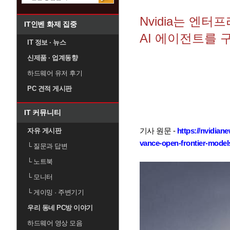
Nvidia는 엔
IT인벤 화제 집중
AI 에이전트를
IT 정보 · 뉴스
신제품 · 업계동향
하드웨어 유저 후기
PC 견적 게시판
IT 커뮤니티
기사 원문 -
https://nvidian
자유 게시판
vance-open-frontier-model
└
질문과 답변
└
노트북
└
모니터
└
게이밍 · 주변기기
우리 동네 PC방 이야기
하드웨어 영상 모음