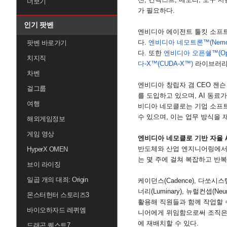
더보기
가 필요하다
.
인기 팟벤
엔비디아 에이전트 툴킷 소프트
다
.
엔비디아 네모트론™
(Nemo
팟벤 바로가기
다
.
또한
엔비디아 오픈쉘™
(O
치지직
다
-X
™
(CUDA-X
™
)
라이브러리
차벤
엔비디아 창립자 겸
CEO
젠슨
걸그룹
를 도입하고 있으며
, AI
동료가
여행
비디아 네모클로는 기업 소프
수 있으며
,
이는 업무 방식을 
해외게임정보
게임 영상
엔비디아 네모클로 기반 자율
반도체와 산업 엔지니어링에서
HyperX OMEN
는 몇 주에 걸쳐 복잡하고 반
브이 라이징
일곱 개의 대죄: Origin
케이던스
(Cadence),
다쏘시스
너리
(Luminary),
뉴럴컨셉
(Neu
몬스터헌터 스토리즈3
활용해 직원들과 함께 작업할 
바이오하자드 레퀴엠
니어에게 위임함으로써 조직은 
에 재배치할 수 있다
.
드래곤 퀘스트7