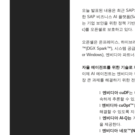
오늘 발표된 내용은 최근
SAP
한
SAP
비즈니스
AI
플랫폼
(S
는 기업 보안을 위한 정책 기
c)
를 오픈쉘로 보호하고 있다
.
오픈쉘은 온프레미스
,
하이브
™
(DGX Spark
™
),
시스템 공
or Windows
),
엔비디아 파트너
자율 에이전트를 위한 기술로
이제
AI
에이전트는 엔비디아 
장 큰 과제를 해결하기 위한 
l
엔비디아
cuDF
는
속하게 추론할 수 
l
엔비디아
cuOpt
™
해결할 수 있도록 
l
엔비디아
AI-Q
는
을 제공한다
.
l
엔비디아 네모™
(