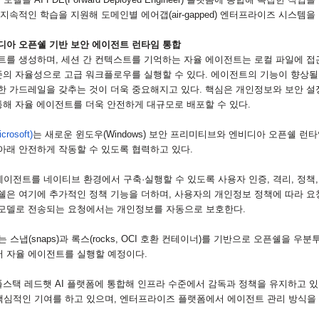
 지속적인 학습을 지원해 도메인별 에어갭
(air-gapped)
엔터프라이즈 시스템을 
디아 오픈쉘 기반 보안 에이전트 런타임 통합
트를 생성하며
,
세션 간 컨텍스트를 기억하는 자율 에이전트는 로컬 파일에 
준의 자율성으로 고급 워크플로우를 실행할 수 있다
.
에이전트의 기능이 향상
한 가드레일을 갖추는 것이 더욱 중요해지고 있다
.
핵심은 개인정보와 보안 설
통해 자율 에이전트를 더욱 안전하게 대규모로 배포할 수 있다
.
icrosoft)
는 새로운 윈도우
(Windows)
보안 프리미티브와 엔비디아 오픈쉘 런타
아래 안전하게 작동할 수 있도록 협력하고 있다
.
이전트를 네이티브 환경에서 구축·실행할 수 있도록 사용자 인증
,
격리
,
정책
쉘은 여기에 추가적인 정책 기능을 더하며
,
사용자의 개인정보 정책에 따라 요
모델로 전송되는 요청에서는 개인정보를 자동으로 보호한다
.
는 스냅
(snaps)
과 록스
(rocks, OCI
호환 컨테이너
)
를 기반으로 오픈쉘을 우분
서 자율 에이전트를 실행할 예정이다
.
풀스택 레드햇
AI
플랫폼에 통합해 인프라 수준에서 감독과 정책을 유지하고 
핵심적인 기여를 하고 있으며
,
엔터프라이즈 플랫폼에서 에이전트 관리 방식을 