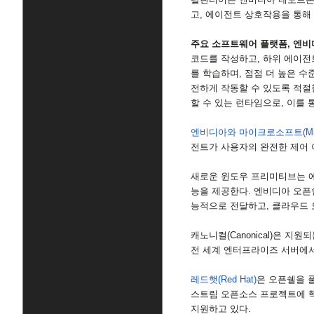
고
,
에이전트 상호작용을 통해
주요 소프트웨어 플랫폼
,
엔비
코드를 작성하고
,
하위 에이전
를 학습하며
,
점점 더 높은 수
전하게 작동할 수 있도록 적절
할 수 있는 런타임으로
,
이를 
엔비디아와 마이크로소프트
(M
전트가 사용자의 완전한 제어 
새로운 윈도우 프리미티브는 에
능을 제공한다
.
엔비디아 오픈
능적으로 전달하고
,
클라우드 
캐노니컬
(Canonical)
은 지원되
전 세계 엔터프라이즈 서버에
레드햇
(Red Hat)
은 오픈쉘을 
스트림 오픈소스 프로젝트에 
지원하고 있다
.