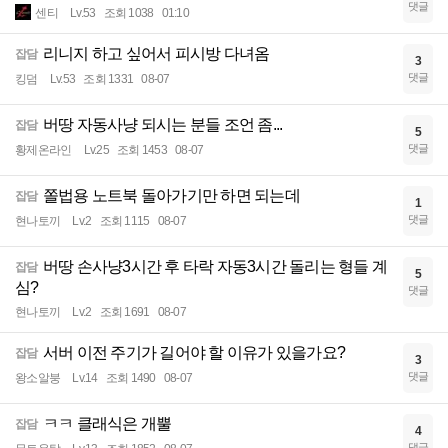
댓글
센티
Lv.53
조회 1038
01:10
리니지 하고 싶어서 피시방 다녀옴
잡담
3
댓글
킹덤
Lv.53
조회 1331
08-07
버땅 자동사냥 되시는 분들 조언 좀...
잡담
5
댓글
황제온라인
Lv.25
조회 1453
08-07
쫄법용 노트북 돌아가기만 하면 되는데
잡담
1
댓글
현나토끼
Lv.2
조회 1115
08-07
버땅 손사냥3시간 후 타락 자동3시간 돌리는 형들 계
잡담
5
심?
댓글
현나토끼
Lv.2
조회 1691
08-07
서버 이전 주기가 길어야 할 이유가 있을가요?
잡담
3
댓글
왕소알붕
Lv.14
조회 1490
08-07
ㅋㅋ 클래식은 개뿔
잡담
4
댓글