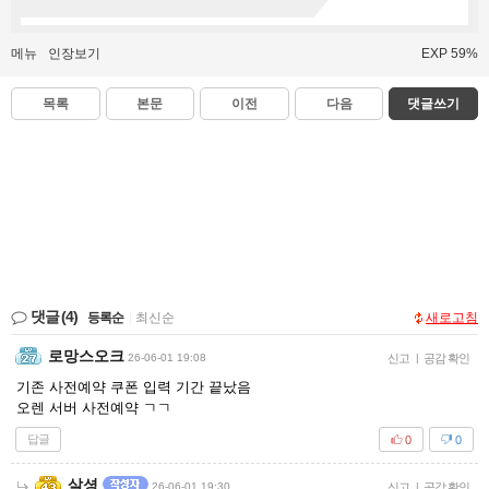
메뉴
인장보기
EXP 59%
목록
본문
이전
다음
댓글쓰기
댓글
(4)
등록순
|
최신순
새로고침
로망스오크
26-06-01 19:08
신고
|
공감 확인
기존 사전예약 쿠폰 입력 기간 끝났음
오렌 서버 사전예약 ㄱㄱ
답글
0
0
살셩
26-06-01 19:30
신고
|
공감 확인