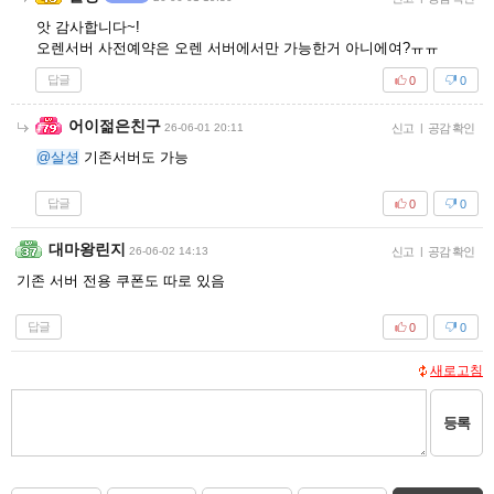
앗 감사합니다~!
오렌서버 사전예약은 오렌 서버에서만 가능한거 아니에여?ㅠㅠ
답글
0
0
어이젊은친구
26-06-01 20:11
신고
|
공감 확인
@살셩
기존서버도 가능
답글
0
0
대마왕린지
26-06-02 14:13
신고
|
공감 확인
기존 서버 전용 쿠폰도 따로 있음
답글
0
0
새로고침
등록