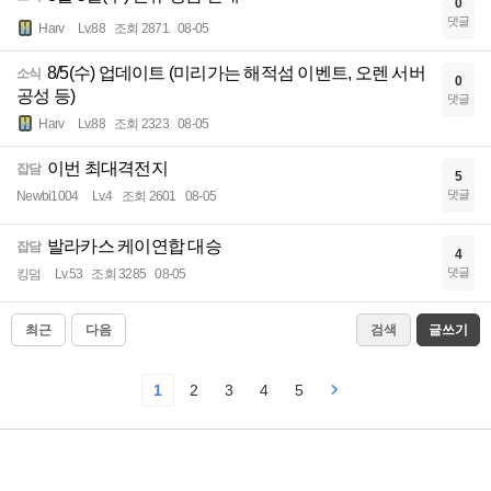
0
댓글
Harv
Lv.88
조회 2871
08-05
8/5(수) 업데이트 (미리가는 해적섬 이벤트, 오렌 서버
소식
0
공성 등)
댓글
Harv
Lv.88
조회 2323
08-05
이번 최대격전지
잡담
5
댓글
Newbi1004
Lv.4
조회 2601
08-05
발라카스 케이연합 대승
잡담
4
댓글
킹덤
Lv.53
조회 3285
08-05
최근
다음
검색
글쓰기
1
2
3
4
5