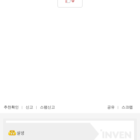
0
추천확인
신고
스팸신고
공유
스크랩
살셩