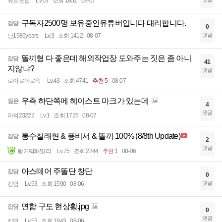
뮤트온탑
Lv.13
조회 1852
08-07
구독자2500명 보유중인유튜버입니다 대리합니다.
잡담
0
댓글
난1986years
Lv.3
조회 1412
08-07
똘끼형 다 좋은데 해외작업장 도와주는 짓은 좀 아니
잡담
41
지않냐?
댓글
로아로아로앜
Lv.43
조회 4741
추천 5
08-07
우측 하단쪽에 헤이스트 마크가 있는데
질문
4
댓글
마석23222
Lv.1
조회 1725
08-07
통수칠래현 & 푱비서 & 똘끼 100% (8/8th Update)
잡담
2
댓글
왈가닥패밀리
Lv.75
조회 2244
추천 1
08-06
아스테어 주똘단 창단
잡담
0
댓글
킹덤
Lv.53
조회 1590
08-06
연합 구도 현상황.jpg
잡담
0
댓글
킹덤
Lv.53
조회 1943
08-06