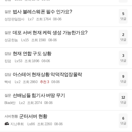
법사 블레스웨폰 필수 인가요?
질문
5
댓글
성장판일점사
Lv.7
조회 1764
08-06
데포 서버 현재 케릭 생성 가능한가요?
질문
2
댓글
성공한놈
Lv.15
조회 1590
08-06
현재 연합 구도 상황
잡담
3
댓글
킹덤
Lv.53
조회 1896
08-06
아스테어 현재상황 악덕작업장몰락
잡담
9
댓글
빡세
Lv.2
조회 2860
추천 3
08-06
선배님들 힘기사 버땅 무기
질문
12
댓글
Black탄
Lv.2
조회 2074
08-06
군터서버 현황
서버현황
6
댓글
지난후회
Lv.86
조회 2260
08-06