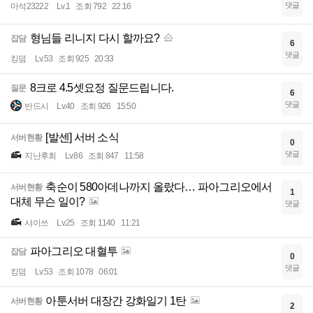
댓글
마석23222
Lv.1
조회 792
22:16
형님들 리니지 다시 할까요?
잡담
6
댓글
킹덤
Lv.53
조회 925
20:33
8크로 4.5셋요정 질문드립니다.
질문
6
댓글
반드시
Lv.40
조회 926
15:50
[발센] 서버 소식
서버현황
0
댓글
지난후회
Lv.86
조회 847
11:58
축순이 580아데나까지 올랐다… 파아그리오에서
서버현황
1
대체 무슨 일이?
댓글
샤이쓰
Lv.25
조회 1140
11:21
파아그리오 대혈투
잡담
0
댓글
킹덤
Lv.53
조회 1078
06:01
아툰서버 대장간 강화일기 1탄
서버현황
2