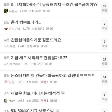
리니지할까하는데 유료패키지 무조건 필수품이야??
질문
18
댓글
푸른당
Lv.70
조회 3025
08-05
홍가 방송보다가...
잡담
7
댓글
민지아방
Lv.79
조회 3045
08-05
찬란한여름의기운 질문드려요
질문
9
댓글
나야개코
Lv.41
조회 2806
08-05
지금 새로 시작해도 괜찮을까요??
질문
14
댓글
다시해보까여
Lv.1
조회 3232
08-05
몬스터 대미지 건들다 화들짝하고 걸렸네 ㅋㅋㅋㅋ
잡담
14
댓글
진천
Lv.81
조회 6666
추천 7
08-05
새로운 항로, 미리가는 해적섬
소식
1
댓글
Harv
Lv.88
조회 2753
추천 1
08-05
8월 5일(수) 신규 상품 안내
소식