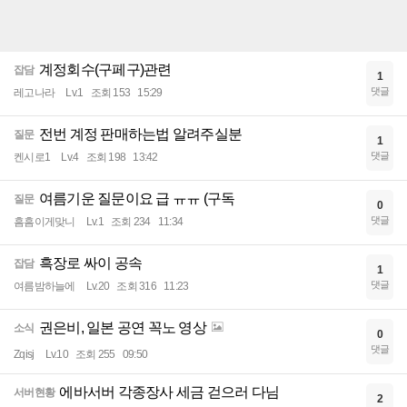
계정회수(구페구)관련
잡담
1
댓글
레고나라
Lv.1
조회 153
15:29
전번 계정 판매하는법 알려주실분
질문
1
댓글
켄시로1
Lv.4
조회 198
13:42
여름기운 질문이요 급 ㅠㅠ (구독
질문
0
댓글
흠흠이게맞니
Lv.1
조회 234
11:34
흑장로 싸이 공속
잡담
1
댓글
여름밤하늘에
Lv.20
조회 316
11:23
권은비, 일본 공연 꼭노 영상
소식
0
댓글
Zqisj
Lv.10
조회 255
09:50
에바서버 각종장사 세금 걷으러 다님
서버현황
2