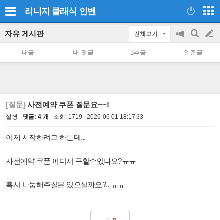
리니지 클래식
인벤
자유 게시판
전체보기
공
검
글
지
색
내글
내 댓글
3추글
인증글
on/off
쓰
기
[질문]
사전예약 쿠폰 질문요~~!
살셩
댓글: 4 개
조회:
1719
2026-06-01 18:17:33
이제 시작하려고 하는데...
사전예약 쿠폰 어디서 구할수있나요?ㅠㅠ
혹시 나눔해주실분 있으실까요?...ㅠㅠ