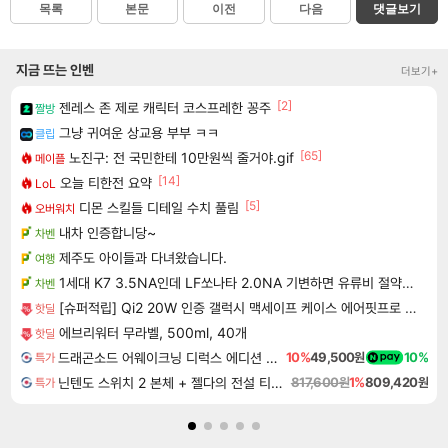
목록
본문
이전
다음
댓글보기
지금 뜨는 인벤
더보기+
[2]
젠레스 존 제로 캐릭터 코스프레한 꽁주
짤방
그냥 귀여운 상교용 부부 ㅋㅋ
클립
[65]
노진구: 전 국민한테 10만원씩 줄거야.gif
메이플
[14]
오늘 티한전 요약
LoL
[5]
디몬 스킬들 디테일 수치 풀림
오버워치
내차 인증합니당~
차벤
제주도 아이들과 다녀왔습니다.
여행
1세대 K7 3.5NA인데 LF쏘나타 2.0NA 기변하면 유류비 절약이 얼마나 될까요..?
차벤
[슈퍼적립] Qi2 20W 인증 갤럭시 맥세이프 케이스 에어핏프로 맥핏 블랙, 갤럭시Z 폴드8 울트라
핫딜
에브리워터 무라벨, 500ml, 40개
핫딜
드래곤소드 어웨이크닝 디럭스 에디션 DragonSword Awakening Deluxe Edition
10%
49,500원
10%
특가
닌텐도 스위치 2 본체 + 젤다의 전설 티어스 오브 더 킹덤 닌텐도 스위치 2 에디션 + 젤다의 전설 브레스 오브 더 와일드 닌텐도 스위치 2 에디션 번들
817,600원
1%
809,420원
특가