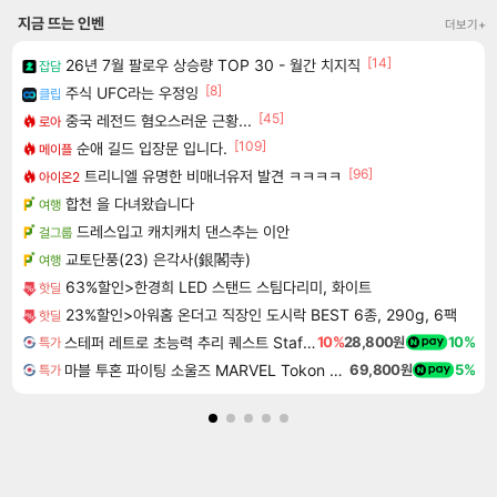
지금 뜨는 인벤
더보기+
[14]
26년 7월 팔로우 상승량 TOP 30 - 월간 치지직
잡담
[8]
주식 UFC라는 우정잉
클립
[45]
중국 레전드 혐오스러운 근황...
로아
[109]
순애 길드 입장문 입니다.
메이플
[96]
트리니엘 유명한 비매너유저 발견 ㅋㅋㅋㅋ
아이온2
합천 을 다녀왔습니다
여행
드레스입고 캐치캐치 댄스추는 이안
걸그룹
교토단풍(23) 은각사(銀閣寺)
여행
63%할인>한경희 LED 스탠드 스팀다리미, 화이트
핫딜
23%할인>아워홈 온더고 직장인 도시락 BEST 6종, 290g, 6팩
핫딜
스테퍼 레트로 초능력 추리 퀘스트 Staffer Retro A Supernatural Mystery Quest
10%
28,800원
10%
특가
마블 투혼 파이팅 소울즈 MARVEL Tokon Fighting Souls
69,800원
5%
특가