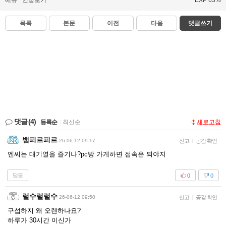
메뉴
인장보기
EXP 63%
목록
본문
이전
다음
댓글쓰기
댓글
(4)
등록순
|
최신순
새로고침
뱀피르피르
26-06-12 09:17
신고
|
공감 확인
엔씨는 대기열을 즐기나?pc방 가게하면 접속은 되야지
답글
0
0
럴수럴럴수
26-06-12 09:50
신고
|
공감 확인
구섭하지 왜 오렌하나요?
하루가 30시간 이신가