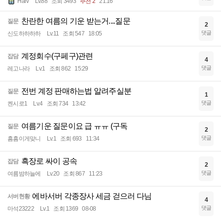
Harv
Lv.88
조회 3493
추천 2
21:16
찬란한 여름의 기운 받는거....질문
질문
2
댓글
신도하하하하
Lv.11
조회 547
18:05
계정회수(구페구)관련
잡담
4
댓글
레고나라
Lv.1
조회 862
15:29
전번 계정 판매하는법 알려주실분
질문
1
댓글
켄시로1
Lv.4
조회 734
13:42
여름기운 질문이요 급 ㅠㅠ (구독
질문
2
댓글
흠흠이게맞니
Lv.1
조회 693
11:34
흑장로 싸이 공속
잡담
2
댓글
여름밤하늘에
Lv.20
조회 867
11:23
에바서버 각종장사 세금 걷으러 다님
서버현황
4
댓글
마석23222
Lv.1
조회 1369
08-08