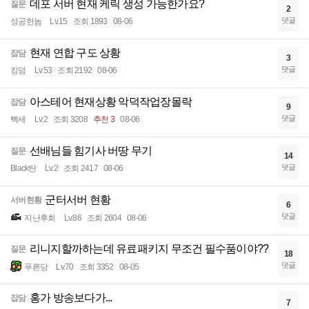
데포 서버 현재 케릭 생성 가능한가요?
질문
2
댓글
성공한놈
Lv.15
조회 1893
08-06
현재 연합 구도 상황
잡담
3
댓글
킹덤
Lv.53
조회 2192
08-06
아스테어 현재상황 악덕작업장몰락
잡담
9
댓글
빡세
Lv.2
조회 3208
추천 3
08-06
선배님들 힘기사 버땅 무기
질문
14
댓글
Black탄
Lv.2
조회 2417
08-06
군터서버 현황
서버현황
6
댓글
지난후회
Lv.86
조회 2604
08-06
리니지할까하는데 유료패키지 무조건 필수품이야??
질문
18
댓글
푸른당
Lv.70
조회 3352
08-05
홍가 방송보다가...
잡담
7