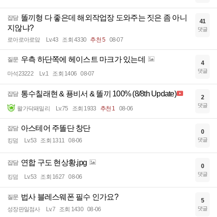
똘끼형 다 좋은데 해외작업장 도와주는 짓은 좀 아니
잡담
41
지않냐?
댓글
로아로아로앜
Lv.43
조회 4330
추천 5
08-07
우측 하단쪽에 헤이스트 마크가 있는데
질문
4
댓글
마석23222
Lv.1
조회 1406
08-07
통수칠래현 & 푱비서 & 똘끼 100% (8/8th Update)
잡담
2
댓글
왈가닥패밀리
Lv.75
조회 1933
추천 1
08-06
아스테어 주똘단 창단
잡담
0
댓글
킹덤
Lv.53
조회 1311
08-06
연합 구도 현상황.jpg
잡담
0
댓글
킹덤
Lv.53
조회 1627
08-06
법사 블레스웨폰 필수 인가요?
질문
5
댓글
성장판일점사
Lv.7
조회 1430
08-06