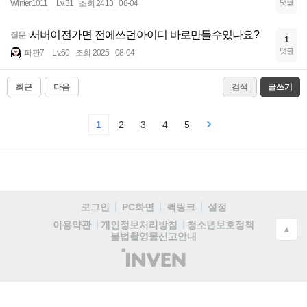
댓글
Winter1011
Lv.31
조회 2413
08-04
서버이전가면 전에쓰던아이디 바로만들수있나요?
질문
1
댓글
파판7
Lv.60
조회 2025
08-04
최근
다음
검색
글쓰기
1
2
3
4
5
로그인
PC화면
퀵링크
설정
청소년보호정책
이용약관
개인정보처리방침
▲
불법촬영물신고안내
(주)
인
벤