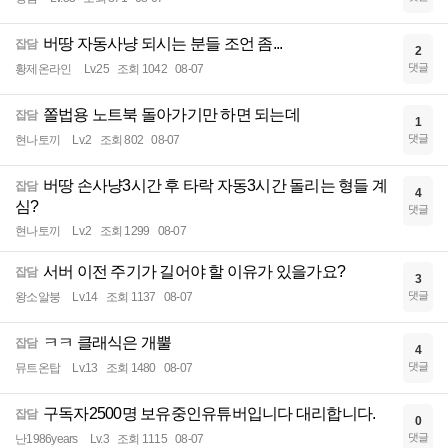
버땅 자동사냥 되시는 분들 조언 좀...
잡담
2
댓글
황제온라인
Lv.25
조회 1042
08-07
쫄법용 노트북 돌아가기만 하면 되는데
잡담
1
댓글
현나토끼
Lv.2
조회 802
08-07
버땅 손사냥3시간 후 타락 자동3시간 돌리는 형들 계
잡담
4
심?
댓글
현나토끼
Lv.2
조회 1299
08-07
서버 이전 주기가 길어야 할 이유가 있을가요?
잡담
3
댓글
왕소알붕
Lv.14
조회 1137
08-07
ㅋㅋ 클래식은 개뿔
잡담
4
댓글
뮤트온탑
Lv.13
조회 1480
08-07
구독자2500명 보유중인유튜버입니다 대리합니다.
잡담
0
댓글
난1986years
Lv.3
조회 1115
08-07