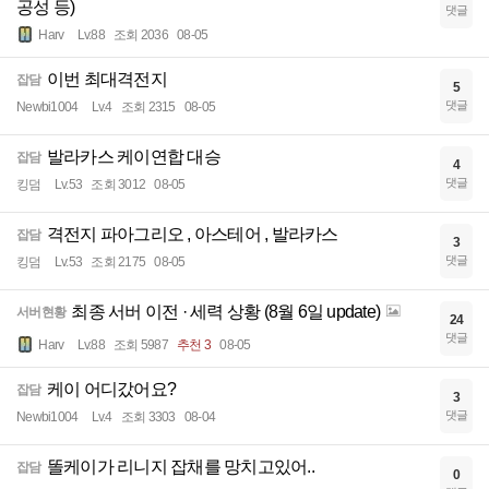
공성 등)
댓글
Harv
Lv.88
조회 2036
08-05
이번 최대격전지
잡담
5
댓글
Newbi1004
Lv.4
조회 2315
08-05
발라카스 케이연합 대승
잡담
4
댓글
킹덤
Lv.53
조회 3012
08-05
격전지 파아그리오 , 아스테어 , 발라카스
잡담
3
댓글
킹덤
Lv.53
조회 2175
08-05
최종 서버 이전 · 세력 상황 (8월 6일 update)
서버현황
24
댓글
Harv
Lv.88
조회 5987
추천 3
08-05
케이 어디갔어요?
잡담
3
댓글
Newbi1004
Lv.4
조회 3303
08-04
똘케이가 리니지 잡채를 망치고있어..
잡담
0