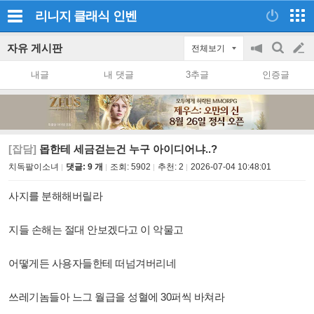
리니지 클래식
인벤
자유 게시판
전체보기
공
검
글
지
색
내글
내 댓글
3추글
인증글
on/off
쓰
기
[잡담]
몹한테 세금걷는건 누구 아이디어냐..?
치독팔이소녀
댓글: 9 개
조회:
5902
추천:
2
2026-07-04 10:48:01
사지를 분해해버릴라
지들 손해는 절대 안보겠다고 이 악물고
어떻게든 사용자들한테 떠넘겨버리네
쓰레기놈들아 느그 월급을 성혈에 30퍼씩 바쳐라