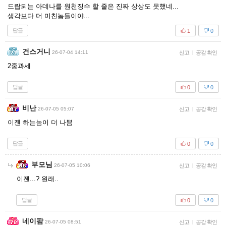
드랍되는 아데나를 원천징수 할 줄은 진짜 상상도 못했네...
생각보다 더 미친놈들이야...
답글
1
0
건스거니
26-07-04 14:11
신고
|
공감 확인
2중과세
답글
0
0
비난
26-07-05 05:07
신고
|
공감 확인
이젠 하는놈이 더 나쁨
답글
0
0
부모님
26-07-05 10:06
신고
|
공감 확인
이젠...? 원래..
답글
0
0
네이팜
26-07-05 08:51
신고
|
공감 확인