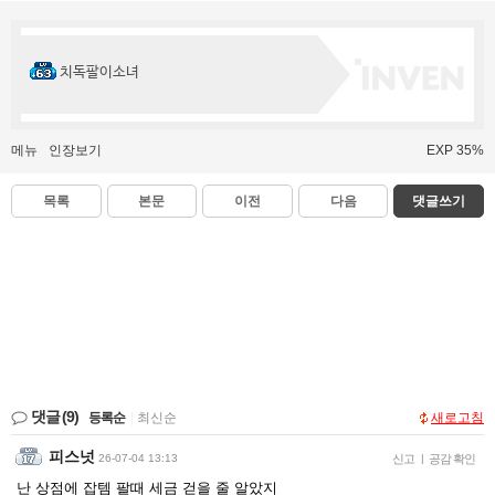
치독팔이소녀
메뉴
인장보기
EXP 35%
목록
본문
이전
다음
댓글쓰기
댓글
(9)
등록순
|
최신순
새로고침
피스넛
26-07-04 13:13
신고
|
공감 확인
난 상점에 잡템 팔때 세금 걷을 줄 알았지