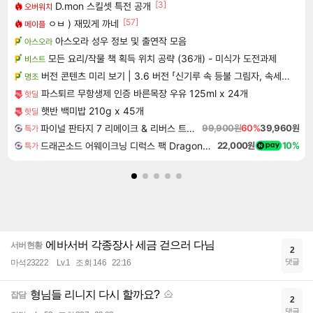
[3]
D.mon 스킬셋 특전 공개
오버워치
[57]
ㅇㅂ ) 재밌게 까네
메이플
아스오라 성우 정보 및 출연작 모음
아스오라
모든 요리/작물 책 획득 위치 공략 (36개) - 미식가 도전과제
비스트
버전 콘텐츠 미리 보기 | 3.6 버전 「신기루 속 등불 그림자, 속세에 깃든 검의 결심」이 8월 20일에 업데이트됩니다!
명조
파스퇴르 무항생제 인증 바른목장 우유 125ml x 24개
핫딜
햇반 백미밥 210g x 45개
핫딜
파이널 판타지 7 리메이크 & 리버스 트윈팩 Final Fantasy VII Remake & Rebirth Twin Pack
99,900원
60%
39,960원
특가
드래곤소드 어웨이크닝 디럭스 팩 DragonSword Awakening Deluxe Pack DLC
22,000원
10%
특가
에바서버 각종장사 세금 걷으러 다님
서버현황
2
댓글
마석23222
Lv.1
조회 146
22:16
형님들 리니지 다시 할까요?
잡담
2
댓글