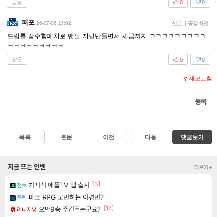
답글
0
0
퍼포
26-07-06 15:02
신고
|
공감 확인
드랍률 잠수함패치로 맨날 지랄만들면서 세금까지 ㅋㅋㅋㅋㅋㅋㅋㅋㅋ
ㅋㅋㅋㅋㅋㅋㅋㅋㅋ
답글
0
0
새로고침
등록
목록
본문
이전
다음
댓글보기
지금 뜨는 인벤
더보기+
[3]
치지직 애플TV 앱 출시
정보
마크 RPG 고민하는 이경민?
클립
[17]
오만9층 주긴주는군요?
리니지M