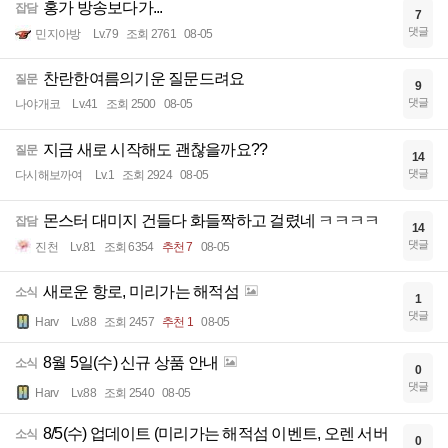
홍가 방송보다가...
잡담
7
댓글
민지아방
Lv.79
조회 2761
08-05
찬란한여름의기운 질문드려요
질문
9
댓글
나야개코
Lv.41
조회 2500
08-05
지금 새로 시작해도 괜찮을까요??
질문
14
댓글
다시해보까여
Lv.1
조회 2924
08-05
몬스터 대미지 건들다 화들짝하고 걸렸네 ㅋㅋㅋㅋ
잡담
14
댓글
진천
Lv.81
조회 6354
추천 7
08-05
새로운 항로, 미리가는 해적섬
소식
1
댓글
Harv
Lv.88
조회 2457
추천 1
08-05
8월 5일(수) 신규 상품 안내
소식
0
댓글
Harv
Lv.88
조회 2540
08-05
8/5(수) 업데이트 (미리가는 해적섬 이벤트, 오렌 서버
소식
0