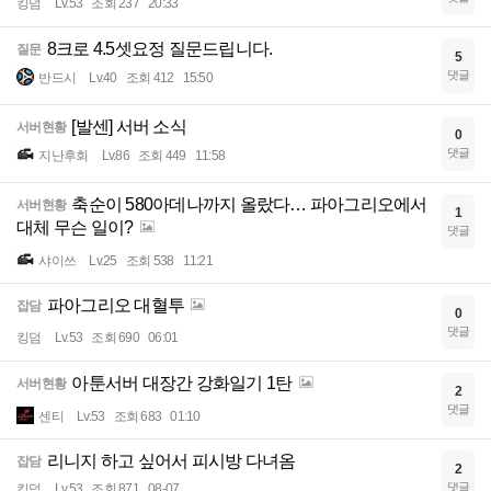
킹덤
Lv.53
조회 237
20:33
8크로 4.5셋요정 질문드립니다.
질문
5
댓글
반드시
Lv.40
조회 412
15:50
[발센] 서버 소식
서버현황
0
댓글
지난후회
Lv.86
조회 449
11:58
축순이 580아데나까지 올랐다… 파아그리오에서
서버현황
1
대체 무슨 일이?
댓글
샤이쓰
Lv.25
조회 538
11:21
파아그리오 대혈투
잡담
0
댓글
킹덤
Lv.53
조회 690
06:01
아툰서버 대장간 강화일기 1탄
서버현황
2
댓글
센티
Lv.53
조회 683
01:10
리니지 하고 싶어서 피시방 다녀옴
잡담
2
댓글
킹덤
Lv.53
조회 871
08-07