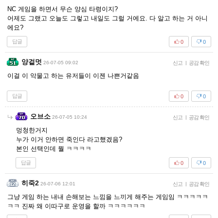
NC 게임을 하면서 무슨 양심 타령이지?
어제도 그랬고 오늘도 그렇고 내일도 그럴 거에요. 다 알고 하는 거 아니
에요?
답글
0
0
양겉멋
26-07-05 09:02
신고
|
공감 확인
이걸 이 악물고 하는 유저들이 이젠 나쁜거같음
답글
0
0
오브소
26-07-05 10:24
신고
|
공감 확인
멍청한거지
누가 이거 안하면 죽인다 라고했겠음?
본인 선택인데 뭘 ㅋㅋㅋㅋ
답글
0
0
히죽2
26-07-06 12:01
신고
|
공감 확인
그냥 게임 하는 내내 손해보는 느낌을 느끼게 해주는 게임임 ㅋㅋㅋㅋㅋ
ㅋㅋ 진짜 왜 이따구로 운영을 할까 ㅋㅋㅋㅋㅋㅋ