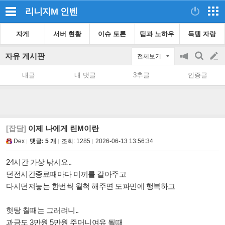
리니지M
인벤
자게
서버 현황
이슈 토론
팁과 노하우
득템 자랑
자유 게시판
전체보기
공
검
글
지
색
내글
내 댓글
3추글
인증글
on/off
쓰
기
[잡담]
이제 나에게 린M이란
Dex
댓글: 5 개
조회:
1285
2026-06-13 13:56:34
24시간 가상 낚시요..
던전시간종료때마다 미끼를 갈아주고
다시던져놓는 한번씩 월척 해주면 도파민에 행복하고
헛탕 칠때는 그러려니..
과금도 3만원 5만원 주머니여유 될때