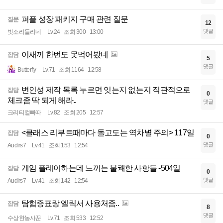
퍼플 성장 패키지 구매 관련 질문
질문
12
댓글
빗소리들리네
Lv.24
조회 300
13:00
이새끼 한번도 못먹어봤네
잡담
5
댓글
Butterfly
Lv.71
조회 1164
12:58
변인성 제작 목록 누르면 잇는지 없는지 직관적으로
잡담
0
체크좀 딱 되게 해라..
댓글
크리티컬빠따
Lv.82
조회 205
12:57
<클래스 리부트때마다 돌고도는 역차별 주의> 117일
잡담
0
댓글
Audirs7
Lv.41
조회 153
12:54
게임 플레이하는데 느끼는 불쾌한 사항들 -504일
잡담
0
댓글
Audirs7
Lv.41
조회 142
12:54
탐험증표랑 엘릭서 사용처좀..
잡담
8
댓글
수상한농사꾼
Lv.71
조회 533
12:52