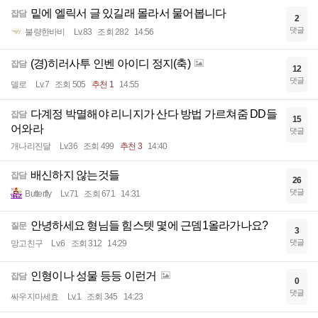
밑에 엘릭서 글 있길래 몰라서 물어봅니다
잡담
2
댓글
불량한바비
Lv.83
조회 282
14:56
(경)히러사투 인벤 아이디 정지(축)
잡담
12
댓글
델로
Lv.7
조회 505
추천 1
14:55
다계정 박멸해야 리니지가 산다 방법 가르쳐줌 DD들
잡담
15
어와라
댓글
개나리진달
Lv.36
조회 499
추천 3
14:40
배신하지 않는것들
잡담
26
댓글
Butterfly
Lv.71
조회 671
14:31
안녕하세요 형님들 힘스텟 몇에 근뎀1올라가나요?
질문
3
댓글
망고친구
Lv.6
조회 312
14:29
인형이나 성물 등등 이런거
잡담
0
댓글
싸우지마세효
Lv.1
조회 345
14:23