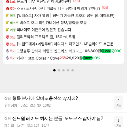
[33]
문도가 너무 후진입만 하려고하던데
LoL
[59]
ㅇㅂ) 로사단: 아니 퍼클팟 너무 심하네 예의가 없어(?)
로아
[일러스트] 자매 앨범 | 장난기 가득한 오후의 공원 (리메이크판)
명조
비스트 오브 리인카네이션 정보/공략글 모음
비스트
국내에도 이쁜곳이 많은것 같습니다
여행
헬리코박터 프로젝트 윌, 150ml, 5개
핫딜
[브랜드데이+네맴무배] 아디다스 퍼포먼스 AB슬라이드 복근운동기구 무소음 휠 코어 롤아웃 슬라이더 퍼펙트
핫딜
그랑블루 판타지 리링크 엔드리스 라그나로크 Granblue Fantasy Relink Endless Ragnarok
66,800원
7,000
특가
커세어 코브 Corsair Cove
25%
29,920원
10%
특가
형들 본캐에 알비노충전석 많지요?
잡담
4
댓글
위험상황
Lv.51
조회 30
16:02
샌드웜 레이드 하시는 분들. 오도로스 잡아야 됨?
잡담
3
댓글
제이클
Lv.74
조회 124
15:47