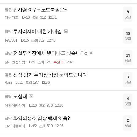
집사람 이슈~ 노트북질문~
질문
9
댓글
가누다고
Lv.10
조회 312
12:51
투사리세에 대한 기대감
잡담
10
댓글
동달001
Lv.15
조회 719
12:46
전설투기장에서 벗어나고 싶습니다;;
잡담
14
댓글
설레인첫사랑
Lv.9
조회 726
추천 1
12:40
신섭 암기 투기장 상점 문의드립니다
질문
3
댓글
Ranj
Lv.11
조회 187
12:26
또실패
잡담
4
댓글
아하아카아가
Lv.16
조회 870
12:09
화염의성소 입장 랩제 잇음?
잡담
2
댓글
크리티컬빠따
Lv.82
조회 539
12:06