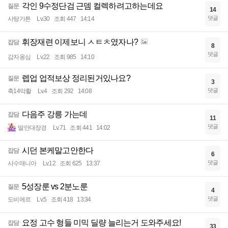
각인 9수정단검 근뎀 컬렉하려고하는데요
질문
14
댓글
사탕가튼
Lv.30
조회 447
14:14
휘장재련 이제보니 ㅅㅌㅊ였자나?
잡담
8
댓글
감자옹심
Lv.22
조회 985
14:10
렙업 업적보상 정리된거있나요?
질문
3
댓글
축14악활
Lv.4
조회 292
14:08
다음주 강릉 가는데
잡담
11
댓글
딸만대장경
Lv.71
조회 441
14:02
시던 본케말고안한다
잡담
6
댓글
사수매니아
Lv.12
조회 625
13:37
5성장룬 vs 2분노룬
질문
4
댓글
도비에르
Lv.5
조회 418
13:34
요정 고수 형들 미믹 딜량 늘리는거 도와주세요!
잡담
33