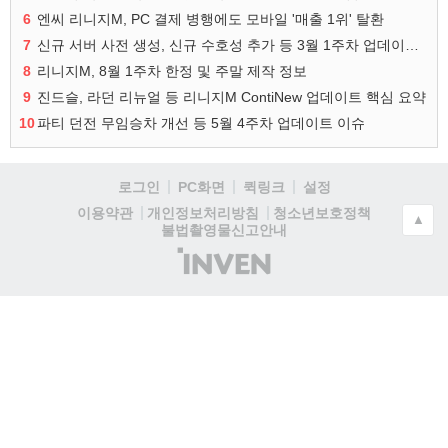
6
엔씨 리니지M, PC 결제 병행에도 모바일 '매출 1위' 탈환
7
신규 서버 사전 생성, 신규 수호성 추가 등 3월 1주차 업데이트 이슈
8
리니지M, 8월 1주차 한정 및 주말 제작 정보
9
진드슬, 라던 리뉴얼 등 리니지M ContiNew 업데이트 핵심 요약
10
파티 던전 무임승차 개선 등 5월 4주차 업데이트 이슈
로그인
PC화면
퀵링크
설정
청소년보호정책
이용약관
개인정보처리방침
▲
불법촬영물신고안내
(주)
인
벤