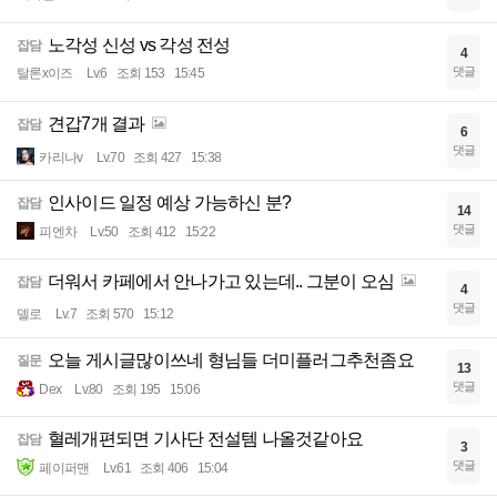
노각성 신성 vs 각성 전성
잡담
4
댓글
탈론x이즈
Lv.6
조회 153
15:45
견갑7개 결과
잡담
6
댓글
카리나v
Lv.70
조회 427
15:38
인사이드 일정 예상 가능하신 분?
잡담
14
댓글
피엔차
Lv.50
조회 412
15:22
더워서 카페에서 안나가고 있는데.. 그분이 오심
잡담
4
댓글
델로
Lv.7
조회 570
15:12
오늘 게시글많이쓰네 형님들 더미플러그추천좀요
질문
13
댓글
Dex
Lv.80
조회 195
15:06
혈레개편되면 기사단 전설템 나올것같아요
잡담
3
댓글
페이퍼맨
Lv.61
조회 406
15:04