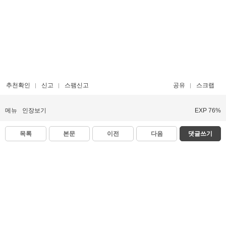
추천확인
신고
스팸신고
공유
스크랩
메뉴
인장보기
EXP 76%
목록
본문
이전
다음
댓글쓰기