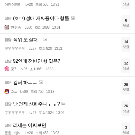
댓글
아카이키리
Lv.20
조회 505
13:31
(ㅎㅂ) 성배 개짜증이다 형들
잡담
6
댓글
쨘뒤뚱
Lv.60
조회 1088
13:31
작위 또 실패...
잡담
14
댓글
구우우우우우
Lv.27
조회 820
13:21
92인데 전변인 형 있음?
잡담
12
댓글
꽃7
Lv.35
조회 861
13:18
컴터 하ㅡㅡ
질문
26
댓글
Dex
Lv.80
조회 755
13:13
난 언제 신화주나 ㅠㅠ?
잡담
26
댓글
구우우우우우
Lv.27
조회 1024
13:06
리세는 어찌보면
잡담
3
댓글
둔한고양이
Lv.20
조회 453
13:03