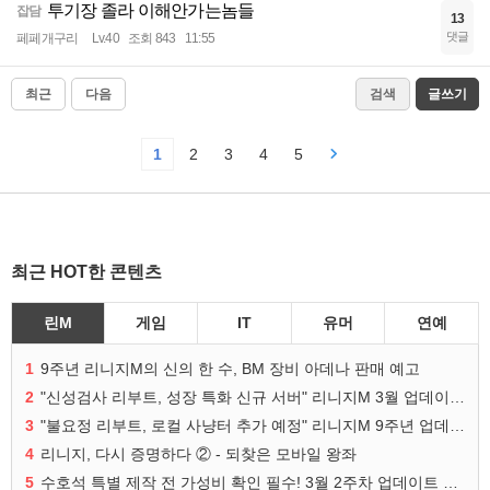
투기장 졸라 이해안가는놈들
잡담
13
댓글
페페개구리
Lv.40
조회 843
11:55
최근
다음
검색
글쓰기
1
2
3
4
5
최근 HOT한 콘텐츠
린M
게임
IT
유머
연예
1
9주년 리니지M의 신의 한 수, BM 장비 아데나 판매 예고
2
"신성검사 리부트, 성장 특화 신규 서버" 리니지M 3월 업데이트 예고
3
"불요정 리부트, 로컬 사냥터 추가 예정" 리니지M 9주년 업데이트 예고
4
리니지, 다시 증명하다 ② - 되찾은 모바일 왕좌
5
수호석 특별 제작 전 가성비 확인 필수! 3월 2주차 업데이트 이슈