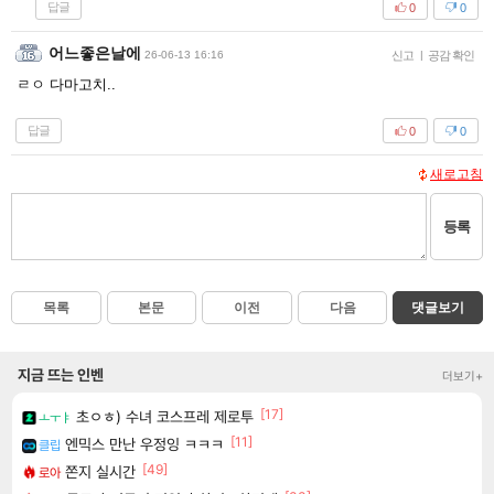
답글
0
0
어느좋은날에
26-06-13 16:16
신고
|
공감 확인
ㄹㅇ 다마고치..
답글
0
0
새로고침
등록
목록
본문
이전
다음
댓글보기
지금 뜨는 인벤
더보기+
[17]
초ㅇㅎ) 수녀 코스프레 제로투
ㅗㅜㅑ
[11]
엔믹스 만난 우정잉 ㅋㅋㅋ
클립
[49]
쫀지 실시간
로아