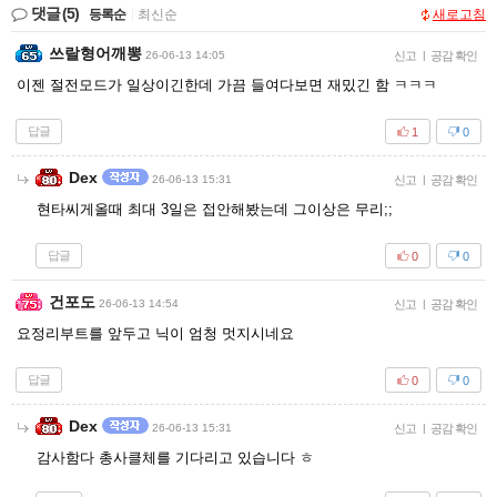
댓글
(5)
등록순
|
최신순
새로고침
쓰랄형어깨뽕
26-06-13 14:05
신고
|
공감 확인
이젠 절전모드가 일상이긴한데 가끔 들여다보면 재밌긴 함 ㅋㅋㅋ
답글
1
0
Dex
26-06-13 15:31
신고
|
공감 확인
현타씨게올때 최대 3일은 접안해봤는데 그이상은 무리;;
답글
0
0
건포도
26-06-13 14:54
신고
|
공감 확인
요정리부트를 앞두고 닉이 엄청 멋지시네요
답글
0
0
Dex
26-06-13 15:31
신고
|
공감 확인
감사함다 총사클체를 기다리고 있습니다 ㅎ