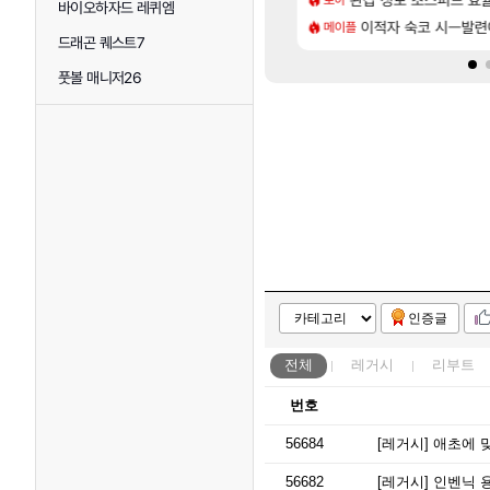
바이오하자드 레퀴엠
[114]
면 필수로 알아야 할 것
 오브 리인카네이션 오픈 트레일러
이적자 숙코 시ㅡ발련
리싱크드 1.06 패
메이플
리싱크드
드래곤 퀘스트7
풋볼 매니저26
인증글
전체
레거시
리부트
번호
56684
[레거시]
애초에 
56682
[레거시]
인벤닉 용