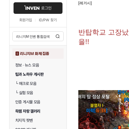
[레거시]
로그인
회원가입
ID/PW 찾기
반탑학교 고장났
을!!
리니지M 화제 집중
정보 · 뉴스 모음
팁과 노하우 게시판
└
매크로 모음
└
실험 모음
인증 게시물 모음
득템 자랑 갤러리
치지직 팟벤