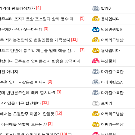
[4]
기억에 판도라상자??
발라3
[5]
부터 조지기로함 포스팀과 함께 통수 때릴려고 각잡앗는데
용사입니다
[3]
많은개가 존나 짖는다던데
망상반퀴벌레
[11]
주 저러는것만봐도 초월연합은 개족보다
어쩌라구병삼
[3]
으로 만년이 통수각 재는중 밑에 애들 선동중
용사입니다
반탑이나 군주결정 안따른건데 반응은 상극이네
부산물회
이건 아니지
다가갈수록란
[2]
주형 입이 ㅈ같은걸 떠나서
아따어렵소잉
[3]
근데 반반본주인데 왜케 깝치나요
다가갈수록란
[13]
<< 입을 너무 털긴했다
포이리
[12]
에서는 초월탄주 마음에 안들듯
어쩌라구병삼
[3]
이런애들 연합에 도움됨??
어쩌라구병삼
[10]
면 포스님들은 어떻게되는건가요?
부산물회