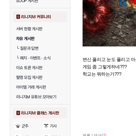
SOOP 게시판
리니지M 커뮤니티
서버 현황 게시판
자유 게시판
└
질문과 답변
└
패치 · 이벤트 · 소식
변신 풀리고 눈도 풀리고 
게임 좀 그렇게하네???
이슈 토론 게시판
학교는 뭐하는가???
혈맹 모집 게시판
아이템 거래 게시판
리니지M 유튜브 모아보기
리니지M 클래스 게시판
군주
기사
목록
|
댓글(
2
)