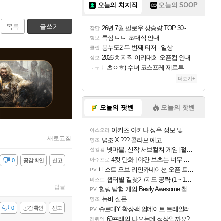
오늘의 치지직
오늘의 SOOP
목록
글쓰기
26년 7월 팔로우 상승량 TOP 30 - 월간 치지직
잡담
룩삼 니니 초대석 안내
정보
봉누도2 두 번째 티저 - 일상
클립
2026 치지직 이리대회 오픈컵 안내
정보
초ㅇㅎ) 수녀 코스프레 제로투
ㅗㅜㅑ
더보기+
오늘의 팟벤
오늘의 핫벤
아키츠 아키나 성우 정보 및 주요 필모
아스오라
새로고침
명조 X ??? 콜라보 예고
명조
넷마블, 신작 서브컬쳐 게임 [펄 인 블루] 티저 사이트 오픈
섭컬겜
4컷 만화 | 야간 보초는 너무 힘들어
아주프로
감
0
공감 확인
신고
비스트 오브 리인카네이션 오픈 트레일러
PV
챕터별 길찾기/지도 공략 (1 ~ 12장)
비스트
답글
힐링 탐험 게임 Bearly Awesome 챕터 1 트레일러
PV
뉴비 질문
명조
감
0
공감 확인
신고
슈로대Y 확장팩 업데이트 트레일러
PV
60프레임 나오는데 정상일까요?
레퀴엠