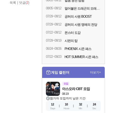
08/05~08/12
얼음 궁전 탐험
목록
|
댓글(
2
)
08/05~08/12
얼어붙은 드래곤의 모래시계
07/29~08/12
공허의 사원 BOOST
07/29~08/12
공허의 사원 명예의 전당
07/22~08/12
몬스터 도감
07/29~08/19
시련의 탑
06/24~08/26
PHOENIX 시즌 패스
07/22~09/23
HOT SUMMER 시즌 패스
게임 캘린더
더보기+
모집
아스오라 CBT 모집
08.19
참가자 모집까지 남은 기간
12
10
32
22
Days
Hours
Min
Sec