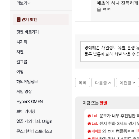
애초에 하나 진득하게
더보기
음 ㅋㅋ
인기 팟벤
팟벤 바로가기
치지직
차벤
걸그룹
여행
해외게임정보
목록
다음글
이전글
게임 영상
HyperX OMEN
지금 뜨는
핫벤
브이 라이징
[203]
 24500원 이라길래 결제 취소하고 나왔다
, 신작 서브컬쳐 게임 [펄 인 블루] 티저 사이트 오픈
문도가 너무 후진입만
7년만에 가족여행을
LoL
여행
일곱 개의 대죄: Origin
[107]
니온 이거 1만 존나 쉬운거같은데
 길찾기/지도 공략 (1 ~ 12장)
젠지 한화 3세트 경기 딜
스위치2판 ‘몬헌 와
LoL
해외겜
[4]
[
드라이브 이쁘네
컷 만화 | 야간 보초는 너무 힘들어
와 ㅁㅊ 컴플뜸ㅋㅋ
「에린」 컨셉 포스
몬스터헌터 스토리즈3
메이플
아스오라
[15]
은근히 몬가 몬가인 신비 치어리더
스트 때는 로비에 온라인 기능이 있는데
완갑 정보 초스피드 효
쿠를 먼저 보내서 
로아
비스트