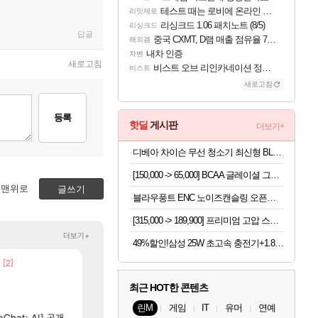
테스트 때는 로비에 온라인 기능이 있는데
리밋제로
리싱크드 1.06 패치노트 (8/5)
리싱크드
답글
중국 CXMT, D램 매출 점유율 7%…글로벌 4위로 부상
해외겜
내차 인증
차벤
새로고침
비스트 오브 리인카네이션 정보/공략글 모음
비스트
새로고침
등록
핫딜
게시판
더보기+
디베아 차이슨 무선 청소기 최신형 BLDC 진공 원룸 가벼운 물걸레 청소기
[150,000 -> 65,000] BCAA 글레이셜 그레이프 745g x 2개
맨위로
글쓰기
블라우풍트 ENC 노이즈캔슬링 오픈형 블루투스 이어폰 오픈픽 BLP-OE383
[315,000 -> 189,900] 프리미엄 고압 스팀 청소기 4BAR 초고압 1.6 대용량
더보기+
49%할인!삼성 25W 초고속 충전기+1.8M케이블+갤럭시 고속 무선충전기
[2]
[2
빵 가격이 24500원 이라길래 결제 취소하고 나왔다
넷마블, 신작 서브컬쳐 게임 [펄 인 블루] 티저 사이트 
메이플
섭컬겜
[47]
[107]
..
근데 유니온 이거 1만 존나 쉬운거같은데
챕터별 길찾기/지도 공략 (1 ~ 12장)
메이플
비스트
최근 HOT한 콘텐츠
[4]
이번 드라이브 이쁘네
4컷 만화 | 야간 보초는 너무 힘들어
오버워치
아주프로
린M
게임
IT
유머
연예
]
[15]
Chat: AI] 공개
의외로 은근히 몬가 몬가인 신비 치어리더
테스트 때는 로비에 온라인 기능이 있는데
FCO
리밋제로