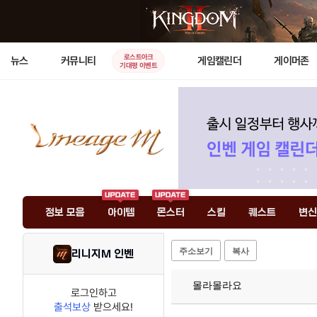
로스트아크
뉴스
커뮤니티
게임캘린더
게이머존
기대평 이벤트
정보 모음
아이템
몬스터
스킬
퀘스트
변신
주소보기
복사
리니지M 인벤
몰라몰라요
로그인하고
출석보상
받으세요!