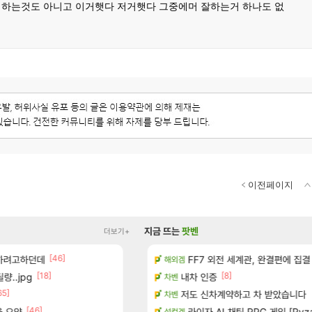
 하는것도 아니고 이거햇다 저거햇다 그중에머 잘하는거 하나도 없
이전페이지
지금 뜨는
팟벤
더보기+
[46]
[1]
[90]
 하려고하던데
 다녀왔습니다.
퍼클영상 보다 현타오네
FF7 외전 세계관, 완결편에 집결
로아
해외겜
[18]
[8]
량..jpg
일즈’, 30~40fps 목표 추정
벨가 1관 잡히는거 먼가 좀 몬가몬가네
내차 인증
로아
차벤
65]
[45]
터 공개
너넨 대난 함부로 가지 마라..
저도 신차계약하고 차 받았습니다
로아
차벤
[46]
[13
율 요약
기습하는 법
저보다 더 한 분들도 계시겠지만
라이자 AI 채팅 RPG 게임 [Ryza
디아4
섭컬겜