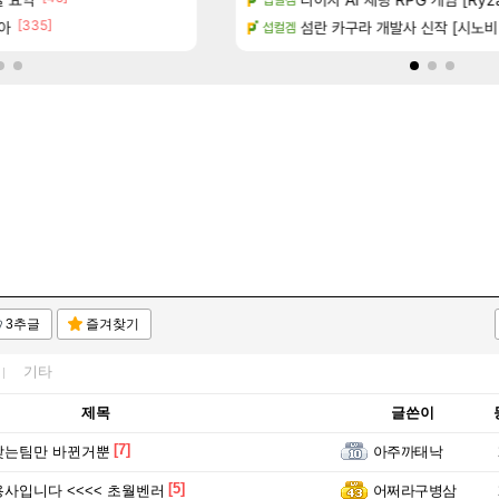
[335]
[115]
아
치노트 (8/5)
이건 대체 뭐하는 짓이냐?
섬란 카구라 개발사 신작 [시노비 넥서
메이플
섭컬겜
3추글
즐겨찾기
기타
제목
글쓴이
[7]
맞는팀만 바뀐거뿐
아주까태낙
[5]
사입니다 <<<< 초월벤러
어쩌라구병삼