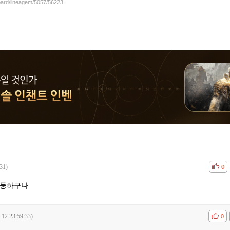
board/lineagem/5057/56223
31)
공감
비공
0
큰둥하구나
-12 23:59:33)
공감
비공
0