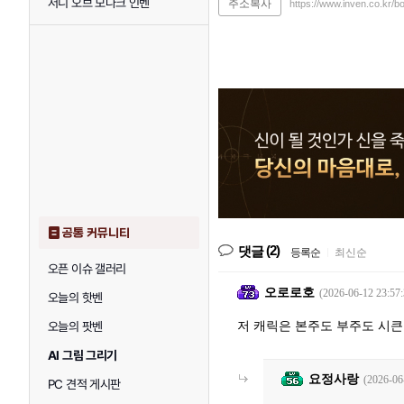
저니 오브 모나크 인벤
주소복사
https://www.inven.co.kr/
공통 커뮤니티
(2)
댓글
등록순
|
최신순
오픈 이슈 갤러리
오로로호
(2026-06-12 23:57:
오늘의 핫벤
저 캐릭은 본주도 부주도 시
오늘의 팟벤
AI 그림 그리기
요정사랑
(2026-06
PC 견적 게시판