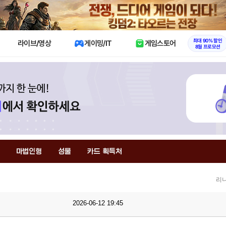
X
최대 90% 할인
라이브/영상
게이밍/IT
게임스토어
8월 프로모션
마법인형
성물
카드 획득처
리니
2026-06-12 19:45