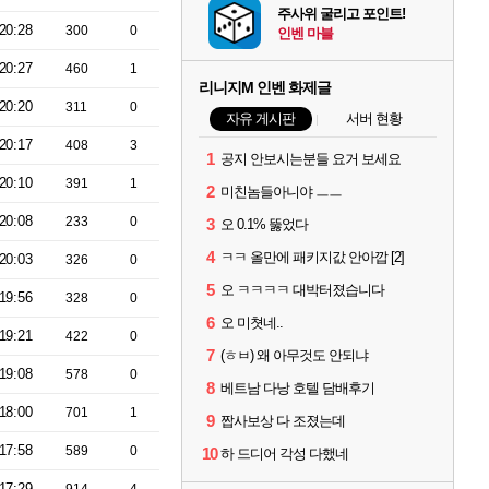
주사위 굴리고 포인트!
20:28
300
0
인벤 마블
20:27
460
1
리니지M 인벤 화제글
20:20
311
0
자유 게시판
서버 현황
20:17
408
3
1
공지 안보시는분들 요거 보세요
20:10
391
1
2
미친놈들아니야 ㅡㅡ
20:08
233
0
3
오 0.1% 뚫었다
4
ㅋㅋ 올만에 패키지값 안아깝 [2]
20:03
326
0
5
오 ㅋㅋㅋㅋ 대박터졌습니다
19:56
328
0
6
오 미쳣네..
19:21
422
0
7
(ㅎㅂ) 왜 아무것도 안되냐
19:08
578
0
8
베트남 다낭 호텔 담배후기
18:00
701
1
9
짭사보상 다 조졌는데
17:58
589
0
10
하 드디어 각성 다했네
17:29