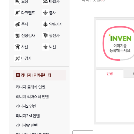
요정
마법사
다크엘프
총사
투사
암흑기사
신성검사
광전사
사신
뇌신
마검사
인장
리니지 IP 커뮤니티
리니지 클래식 인벤
리니지 리마스터 인벤
리니지2 인벤
리니지2M 인벤
리니지W 인벤