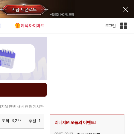
혜택.아이마트
로그인
인
벤
전
체
사
이
트
맵
지M 인벤 서버 현황 게시판
조회:
3,277
추천:
1
리니지M 오늘의 이벤트!