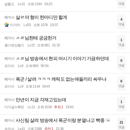
댓글
설혈도
Lv.31
조회 1544
03:25
살ㄹ야 형이 한마디만 할게
레거시
4
댓글
티아라
Lv.53
조회 1078
03:07
ㅅㄹ님한테 궁금한거
레거시
1
댓글
꽃다방상렬이
Lv.22
조회 881
01:32
ㅅㄹ님 방송에서 현피 머시기 이야기 가끔하던데
레거시
0
댓글
포이리
Lv.9
조회 866
00:54
폭군 / 살려 ㅋㅋㅋ 캐릭도 없는애들끼리 싸우냐
레거시
6
댓글
포이리
Lv.9
조회 1144
00:47
만년이 지금 각재고있는데
레거시
1
댓글
다가갈수록란
Lv.13
조회 1034
추천 1
23:40
사신팀 살려 방송에서 폭군이랑 분열나고 빡종
레거시
21
댓글
승자님
Lv.41
조회 2099
추천 1
23:36