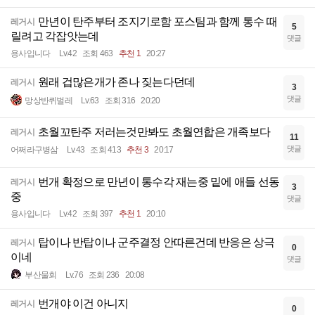
만년이 탄주부터 조지기로함 포스팀과 함께 통수 때
레거시
5
릴려고 각잡앗는데
댓글
용사입니다
Lv.42
조회 463
추천 1
20:27
원래 겁많은개가 존나 짖는다던데
레거시
3
댓글
망상반퀴벌레
Lv.63
조회 316
20:20
초월꼬탄주 저러는것만봐도 초월연합은 개족보다
레거시
11
댓글
어쩌라구병삼
Lv.43
조회 413
추천 3
20:17
번개 확정으로 만년이 통수각 재는중 밑에 애들 선동
레거시
3
중
댓글
용사입니다
Lv.42
조회 397
추천 1
20:10
탑이나 반탑이나 군주결정 안따른건데 반응은 상극
레거시
0
이네
댓글
부산물회
Lv.76
조회 236
20:08
번개야 이건 아니지
레거시
0