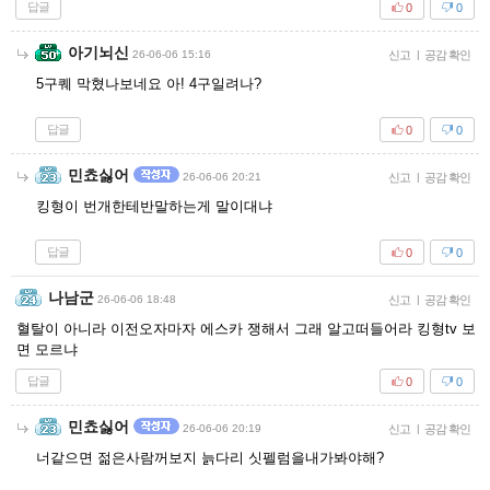
답글
0
0
아기뇌신
26-06-06 15:16
신고
|
공감 확인
5구퀘 막혔나보네요 아! 4구일려나?
답글
0
0
민쵸싫어
26-06-06 20:21
신고
|
공감 확인
킹형이 번개한테반말하는게 말이대냐
답글
0
0
나남군
26-06-06 18:48
신고
|
공감 확인
혈탈이 아니라 이전오자마자 에스카 쟁해서 그래 알고떠들어라 킹형tv 보
면 모르냐
답글
0
0
민쵸싫어
26-06-06 20:19
신고
|
공감 확인
너같으면 젊은사람꺼보지 늙다리 싯펠럼을내가봐야해?