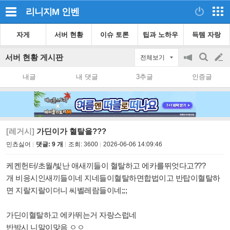
리니지M
인벤
자게
서버 현황
이슈 토론
팁과 노하우
득템 자랑
서버 현황 게시판
전체보기
공
검
글
지
색
내글
내 댓글
3추글
인증글
on/off
쓰
기
[레거시]
가딘이가 혈탈을???
민쵸싫어
댓글: 9 개
조회:
3600
2026-06-06 14:09:46
케켄헌터/초월/빛난 애새끼들이 혈탈하고 에카를뛰엇다고???
개 비응시인새끼들이네 지네들이혈탈하면합법이고 반탑이혈탈하
면 지랄지랄이더니 씨벨레람들이네;;;
가딘이혈탈하고 에카뛰는거 자랑스럽네
반박시 니말이맞음 ㅇㅇ