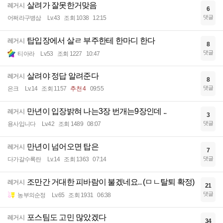
살려가 잘못한거맞음
레거시
6
댓글
어쩌라구병삼
Lv.43
조회 1038
12:15
탑입장에서 살ㄹ 부주한테 한마디 한다
레거시
8
댓글
티아라
Lv.53
조회 1227
10:47
살려야 정답 알려준다
레거시
8
댓글
은크
Lv.14
조회 1157
추천 4
09:55
만년이 입장밝혀 나는3장 번개는9장인데 ..
레거시
3
댓글
용사입니다
Lv.42
조회 1489
08:07
만년이 넘어오면 탑은
레거시
7
댓글
다가갈수록란
Lv.14
조회 1363
07:14
조만간 거대한 피바람이 불겠네요.. (ㅁㄴ탈퇴 확정)
레거시
21
댓글
농부의순정
Lv.65
조회 1931
06:38
포스팀도 고민 많았겠다
레거시
34