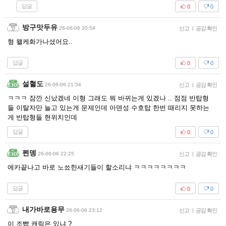
답글
0
0
방구맛두유
26-06-06 20:54
신고
|
공감 확인
형 왤케화가나셨어요..
답글
0
0
설혈도
26-06-06 21:54
신고
|
공감 확인
ㅋㅋㅋ 잠깐 신났겠네 이형 그래도 뭐 바뀌는게 있겠나 .. 점점 반탑형
들 이탈자만 늘고 있는게 문제인데 아덴성 수호탑 한번 때리지 못하는
게 반탑형들 현위치인데
답글
0
0
쩐뎅
26-06-06 22:25
신고
|
공감 확인
에카끝나고 바로 노쑈한새기들이 할소리냐 ㅋㅋㅋㅋㅋㅋㅋㅋ
답글
0
0
내가바로용무
26-06-06 23:12
신고
|
공감 확인
이 조빱 캐릭은 있냐 ?