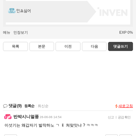
민쵸싫어
메뉴
인장보기
EXP 0%
목록
본문
이전
다음
댓글쓰기
댓글
(9)
등록순
|
최신순
새로고침
반박시니얼풍
26-06-06 14:54
신고
|
공감 확인
이섯기는 왜갑자기 발작하노 ㄱ ㅐ 쳐맞앗냐 ? ㅋㅋㅋ