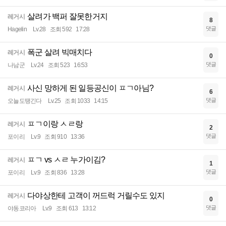
살려가 백퍼 잘못한거지
레거시
8
댓글
Hagelin
Lv.28
조회 592
17:28
폭군 살려 빅매치다
레거시
0
댓글
나남군
Lv.24
조회 523
16:53
사신 망하게 된 일등공신이 ㅍㄱ아님?
레거시
6
댓글
오늘도땡긴다
Lv.25
조회 1033
14:15
ㅍㄱ이랑 ㅅㄹ랑
레거시
2
댓글
포이리
Lv.9
조회 910
13:36
ㅍㄱ vs ㅅㄹ 누가이김?
레거시
1
댓글
포이리
Lv.9
조회 836
13:28
다야상한테 고객이 꺼드럭 거릴수도 있지
레거시
0
댓글
야동코리아
Lv.9
조회 613
13:12