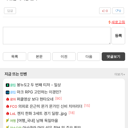
답글
0
0
새로고침
등록
목록
본문
이전
다음
댓글보기
지금 뜨는 인벤
더보기+
봉누도2 두 번째 티저 - 일상
클립
마크 RPG 고민하는 이경민?
클립
[90]
퍼클영상 보다 현타오네
로아
[15]
의외로 은근히 몬가 몬가인 신비 치어리더
FCO
[18]
젠지 한화 3세트 경기 딜량..jpg
LoL
[여행_국내] 남해 독일마을
여행
아사쿠라 마이 성우 정보 및 주요 필모
아스오라