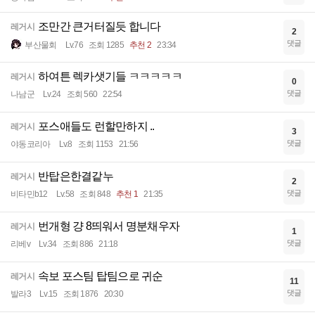
조만간 큰거터질듯 합니다
레거시
2
댓글
부산물회
Lv.76
조회 1285
추천 2
23:34
하여튼 렉카샛기들 ㅋㅋㅋㅋㅋ
레거시
0
댓글
나남군
Lv.24
조회 560
22:54
포스애들도 런할만하지 ..
레거시
3
댓글
야동코리아
Lv.8
조회 1153
21:56
반탑은한결같누
레거시
2
댓글
비타민b12
Lv.58
조회 848
추천 1
21:35
번개형 걍 8띄워서 명분채우자
레거시
1
댓글
리베v
Lv.34
조회 886
21:18
속보 포스팀 탑팀으로 귀순
레거시
11
댓글
발라3
Lv.15
조회 1876
20:30