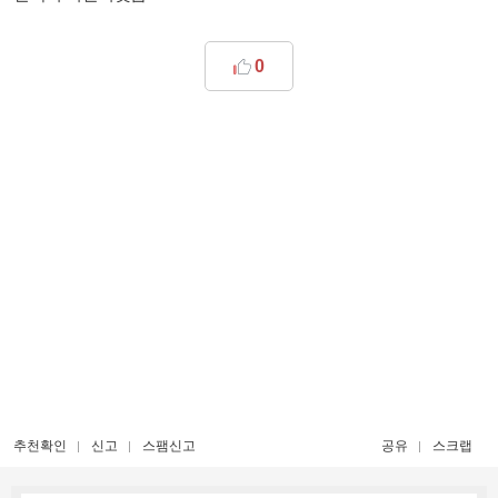
0
추천확인
신고
스팸신고
공유
스크랩