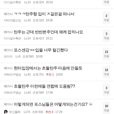
댓글
다가갈수록란
Lv.14
조회 329
20:03
ㅋㅋㅋ탄주형 입이 ㅈ같은걸 떠나서
레거시
2
댓글
아따어렵소잉
Lv.19
조회 329
19:56
탄주는 근데 반반본주인데 왜케 깝치나요
레거시
3
댓글
다가갈수록란
Lv.14
조회 423
19:21
포스센강 << 입을 너무 털긴했다
레거시
13
댓글
포이리
Lv.9
조회 580
19:08
헌터입장에서는 초월탄주 마음에 안들듯
레거시
12
댓글
어쩌라구병삼
Lv.43
조회 701
추천 1
18:00
초월탄주 이런애들 연합에 도움됨??
레거시
3
댓글
어쩌라구병삼
Lv.43
조회 589
17:58
이렇게되면 포스님들은 어떻게되는건가요?
레거시
10
댓글
부산물회
Lv.76
조회 916
추천 4
17:29