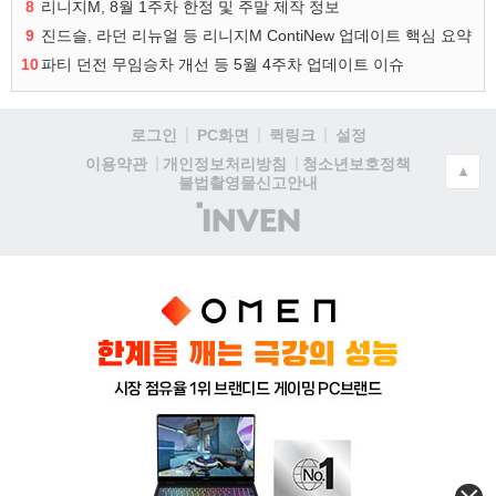
8
리니지M, 8월 1주차 한정 및 주말 제작 정보
9
진드슬, 라던 리뉴얼 등 리니지M ContiNew 업데이트 핵심 요약
10
파티 던전 무임승차 개선 등 5월 4주차 업데이트 이슈
로그인
PC화면
퀵링크
설정
청소년보호정책
이용약관
개인정보처리방침
▲
불법촬영물신고안내
(주)
인
벤