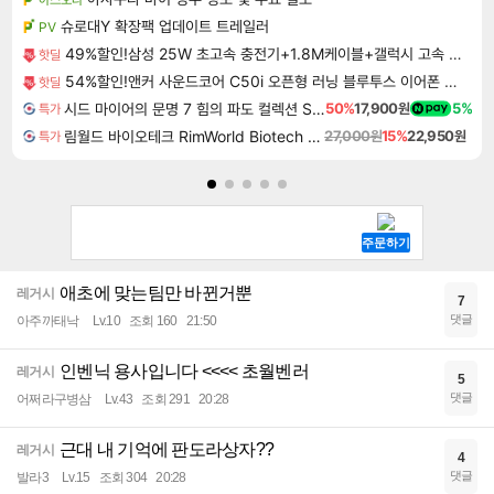
슈로대Y 확장팩 업데이트 트레일러
PV
49%할인!삼성 25W 초고속 충전기+1.8M케이블+갤럭시 고속 무선충전기
핫딜
54%할인!앤커 사운드코어 C50i 오픈형 러닝 블루투스 이어폰 D1101
핫딜
시드 마이어의 문명 7 힘의 파도 컬렉션 Sid Meier's Civilization VII Tides of Power Collection DLC
50%
17,900원
5%
특가
림월드 바이오테크 RimWorld Biotech DLC
27,000원
15%
22,950원
특가
애초에 맞는팀만 바뀐거뿐
레거시
7
댓글
아주까태낙
Lv.10
조회 160
21:50
인벤닉 용사입니다 <<<< 초월벤러
레거시
5
댓글
어쩌라구병삼
Lv.43
조회 291
20:28
근대 내 기억에 판도라상자??
레거시
4
댓글
발라3
Lv.15
조회 304
20:28