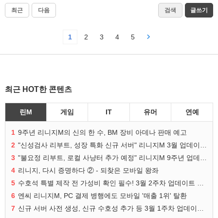
최근
다음
검색
글쓰기
1
2
3
4
5
최근 HOT한 콘텐츠
린M
게임
IT
유머
연예
1
9주년 리니지M의 신의 한 수, BM 장비 아데나 판매 예고
2
"신성검사 리부트, 성장 특화 신규 서버" 리니지M 3월 업데이트 예고
3
"불요정 리부트, 로컬 사냥터 추가 예정" 리니지M 9주년 업데이트 예고
4
리니지, 다시 증명하다 ② - 되찾은 모바일 왕좌
5
수호석 특별 제작 전 가성비 확인 필수! 3월 2주차 업데이트 이슈
6
엔씨 리니지M, PC 결제 병행에도 모바일 '매출 1위' 탈환
7
신규 서버 사전 생성, 신규 수호성 추가 등 3월 1주차 업데이트 이슈