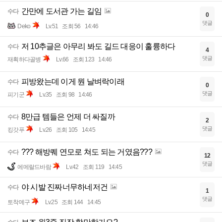
간만에 도서관 가는 길임
수다
0
댓글
Deko
Lv.51
조회 56
14:46
저 10추글은 아무리 봐도 길드 대응이 훌륭하다
수다
4
댓글
재획하다골병
Lv.66
조회 123
14:46
피방왔는데 이게 뭔 날벼락이래
수다
0
댓글
피기군
Lv.35
조회 98
14:46
8만급 템들은 언제 더 싸질까
수다
2
댓글
킹갓푸
Lv.26
조회 105
14:45
??? 해방퀘 연모로 쳐도 되는 거였음???
수다
12
댓글
에메랄드바람
Lv.42
조회 119
14:45
야 시발 진짜너무하네저건
수다
1
댓글
토착메구
Lv.25
조회 144
14:45