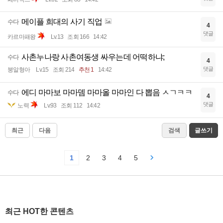
메이플 희대의 사기 직업
수다
4
댓글
카르마패왕
Lv.13
조회 166
14:42
사촌누나랑 사촌여동생 싸우는데 어떡하냐;
수다
4
댓글
붕알형아
Lv.15
조회 214
추천 1
14:42
에디 마마보 마마뎀 마마올 마마인 다 뽑음 ㅅㄱㅋㅋ
수다
4
댓글
노력
Lv.93
조회 112
14:42
최근
다음
검색
글쓰기
1
2
3
4
5
최근 HOT한 콘텐츠