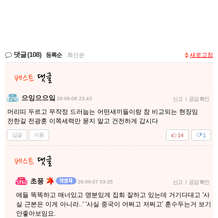
댓글
(108)
등록순
|
최신순
새로고침
으잉으으잌
26-06-06 23:43
신고
|
공감 확인
머리띠 두르고 무작정 드러눕는 어떤새끼들이랑 참 비교되는 현장임
전한길 전광훈 이쪽세력만 묻지 말고 건전하게 갑시다
답글
이동
14
1
초풍
26-06-07 03:35
신고
|
공감 확인
애들 똑똑하고 매너있고 명분있게 집회 잘하고 있는데 거기다대고 '사
실 근본은 이게 아니라..' '사실 중국이 어쩌고 저쩌고' 훈수두는거 보기
안좋아보임요.