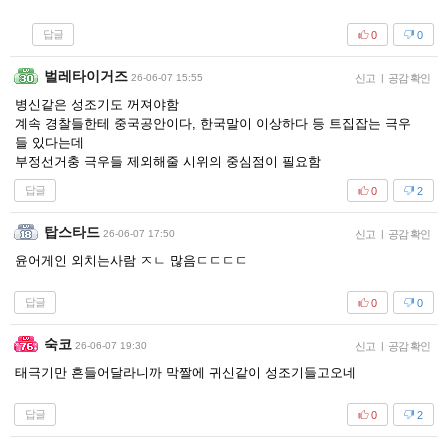
답글
0
0
벌레타이거즈
26-06-07 15:55
신고
|
공감 확인
병신같은 성조기도 꺼져야함
계속 경찰들한테 중국공안이다, 한국말이 이상하다 등 트집잡는 극우
들 있다는데
부정선거충 극우들 제외해줄 시위의 중심점이 필요함
답글
0
2
탑스타드
26-06-07 17:50
신고
|
공감 확인
윤어게인 외치는사람 ㅈㄴ 많음ㄷㄷㄷㄷ
답글
0
0
숙코
26-06-07 19:30
신고
|
공감 확인
태극기만 흔들어달라니까 막짤에 귀신같이 성조기들고오네
답글
0
2