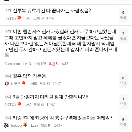
진투복 유효기간 다 끝나가는 사람있음?
수다
0
댓글
이강힐2
Lv.7
조회 54
14:47
이번 챌린저스 신캐나왔길래 신캐 너무 하고싶었는데
수다
7
그때 고민하지 말고 레테를 골랐다면 지금보다는 나았을
댓글
까 나만 보마렌 없는거 아닐듯한데 레테 할지말지 닉네임
고민만 두시간하고 만든거였는데 갑자기 머리 존나아프네
Gameman
Lv.13
조회 195
추천 5
14:47
칠흑 업적 기록용
수다
0
댓글
티루무
Lv.60
조회 39
14:47
9월 17일까지 미라클 절대 안할려나? 하
수다
1
댓글
이강힐2
Lv.7
조회 82
14:47
카링 3페에 카링이 각 흉수구역에있는지는 어케앎?
수다
5
댓글
Topdogi
Lv.37
조회 94
14:47