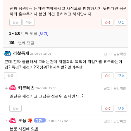
진짜 응원하시는거면 함께하시고 사정으로 함께하시지 못한다면 응원
하되 훈수두거나 본인 의견 묻히려고 하지맙시다.
답글
이동
6
1
1 ~ 100
번째 댓글
[보기]
101 ~
번째 댓글
검찰독재
26-06-07 15:06
신고
|
공감 확인
근데 진짜 궁금해서 그러는건데 저집회의 목적이 뭐임? 뭘 요구하는거
임? 특검? 재선거?국정위?형사처벌? 알려주셈
답글
0
0
카르테츠
26-06-07 15:38
신고
|
공감 확인
일단은 재선거고 그담은 선관위 조사겟지..?
답글
0
0
초풍
26-06-07 17:52
신고
|
공감 확인
본문 사진에 있음