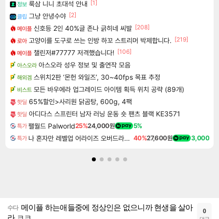
[1]
룩삼 니니 초대석 안내
정보
[2]
그냥 안녕수야
클립
[208]
신호등 2인 40%글 존나 긁히네 씨발
메이플
[219]
고양이를 도구로 쓰는 인방 하꼬 스트리머 박제합니다.
로아
[106]
챌린저#77777 저격했습니다!
메이플
아스오라 성우 정보 및 출연작 모음
아스오라
스위치2판 ‘몬헌 와일즈’, 30~40fps 목표 추정
해외겜
모든 바우에라 업그레이드 아이템 획득 위치 공략 (89개)
비스트
65%할인>사리원 닭곰탕, 600g, 4팩
핫딜
아디다스 스프린터 남자 러닝 운동 숏 팬츠 블랙 KE3571
핫딜
팰월드 Palworld
25%
24,000원
5%
특가
나 혼자만 레벨업 어라이즈 오버드라이브 Solo Leveling Arise
40%
27,600원
3,000
특가
메이플 하는애들중에 정상인은 없으니까 현생을 살아
수다
0
라 ㅋㅋ