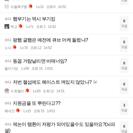
댓글
슈돌축구왕
Lv.31
조회 0
14:52
햄부기는 역시 부기킹
수다
0
댓글
학교
Lv.71
조회 2
14:52
팡햄 글햄은 예전에 큐브 어케 돌렸냐?
수다
0
댓글
노닉
Lv.70
조회 12
14:52
동꼽 거탐날리면 비매너임?
수다
0
댓글
들어가장
Lv.59
조회 15
14:51
저번 챌섭에도 헤이스트 껴있지 않았나?
수다
0
댓글
수호젤리
Lv.83
조회 12
14:51
지원금을 또 뿌린다고??
수다
3
댓글
헤네인
Lv.15
조회 51
14:51
제논이 템환이 저평가 되어있을수도 있을까요?(뇌피
수다
0
셜)
댓글