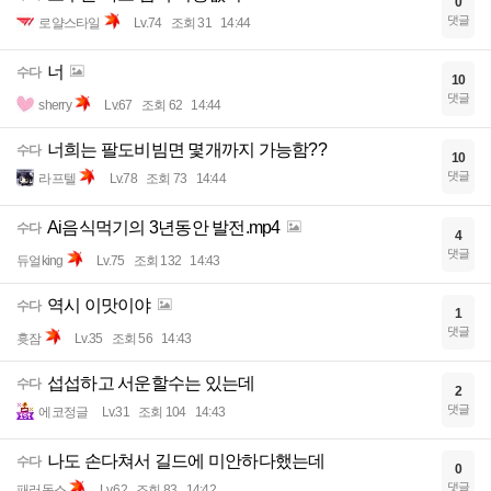
0
댓글
로얄스타일
Lv.74
조회 31
14:44
너
수다
10
댓글
sherry
Lv.67
조회 62
14:44
너희는 팔도비빔면 몇개까지 가능함??
수다
10
댓글
라프텔
Lv.78
조회 73
14:44
Ai음식먹기의 3년동안 발전.mp4
수다
4
댓글
듀얼king
Lv.75
조회 132
14:43
역시 이맛이야
수다
1
댓글
흇잠
Lv.35
조회 56
14:43
섭섭하고 서운할수는 있는데
수다
2
댓글
에코정글
Lv.31
조회 104
14:43
나도 손다쳐서 길드에 미안하다했는데
수다
0
댓글
패러독스
Lv.62
조회 83
14:42