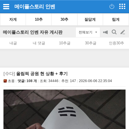
메이플스토리
인벤
자게
10추
30추
질답게
팁게
메이플스토리 인벤 자유 게시판
전체보기
공
검
글
지
색
내글
내 댓글
10추글
30추글
인증30추
on/off
쓰
기
[수다]
올림픽 공원 현 상황 + 후기
초풍
댓글: 108 개
조회:
34446
추천:
147
2026-06-06 22:35:04