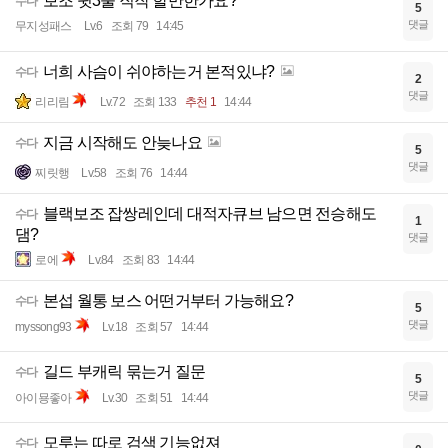
보조 윗3줄 직작 할만한가요?
수다
5
댓글
무지성패스
Lv.6
조회 79
14:45
너희 사슴이 쉬야하는거 본적있냐?
수다
2
댓글
리리림
Lv.72
조회 133
추천 1
14:44
지금 시작해도 안늦나요
수다
5
댓글
찌릿행
Lv.58
조회 76
14:44
블랙보조 잡쌍레인데 대적자큐브 남으면 전승해도
수다
1
댐?
댓글
로에
Lv.84
조회 83
14:44
본섭 월통 보스 어떤거부터 가능해요?
수다
5
댓글
myssong93
Lv.18
조회 57
14:44
길드 부캐릭 묶는거 질문
수다
5
댓글
아이묭좋아
Lv.30
조회 51
14:44
모루는 따로 검색 기능없져
수다