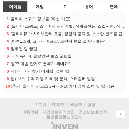
메이플
게임
IT
유머
연예
1
울티마 스쿼드 정보들 (테섭 기준)
2
[울티마 스쿼드] 스테이지 권장레벨, 잠재옵션표, 스킬퍼뎀, 장비 리스트 및 능력치 공유
3
[울티마]3-1~3-9 보만튀 효율, 경험치 공략 및 소소한 컨트롤 팁
4
[하루1소재] 그래서 메포샵, 모멘텀 효율 얼마나 좋음?
5
일루전 링 꿀팁
6
내가 뉴비때 몰랐었던 보스 꿀팁들
7
엥?? 마빌 안가도 분해가 되네요?
8
사냥터 자리찾기 미세팁 (섭첸 팁)
9
앱) 보스 수익 자동 기록 및 분석, 스케줄러 알림
10
(추가) 울티마 카오스 2-4 ~ 3-10까지 공략 스펙 및 팁 공유
로그인
PC화면
퀵링크
설정
청소년보호정책
이용약관
개인정보처리방침
▲
불법촬영물신고안내
(주)