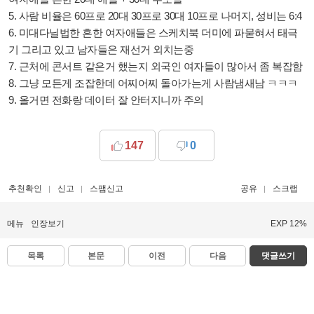
5. 사람 비율은 60프로 20대 30프로 30대 10프로 나머지, 성비는 6:4
6. 미대다닐법한 흔한 여자애들은 스케치북 더미에 파묻혀서 태극
기 그리고 있고 남자들은 재선거 외치는중
7. 근처에 콘서트 같은거 했는지 외국인 여자들이 많아서 좀 복잡함
8. 그냥 모든게 조잡한데 어찌어찌 돌아가는게 사람냄새남 ㅋㅋㅋ
9. 올거면 전화랑 데이터 잘 안터지니까 주의
147
0
추천확인
신고
스팸신고
공유
스크랩
메뉴
인장보기
EXP 12%
목록
본문
이전
다음
댓글쓰기