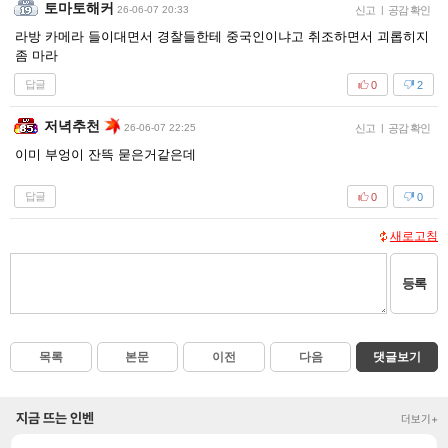
토마토해커
26-06-07 20:33
신고
|
공감 확인
라방 카메라 들이대면서 경찰들한테 중국인이냐고 취조하면서 괴롭히지
좀 마라
답글
0
2
저녁추천
26-06-07 22:25
신고
|
공감 확인
이미 부엉이 잔뜩 묻은거같은데
답글
0
0
새로고침
등록
목록
본문
이전
다음
댓글보기
지금 뜨는 인벤
더보기+