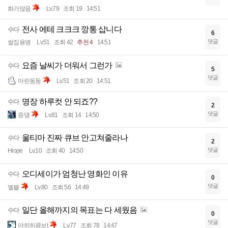
화가많음
Lv.79
조회 19
14:51
전사 에테 크크크 깡통 삽니다
수다
6
댓글
쌀집용병
Lv.51
조회 42
추천 4
14:51
요즘 날씨가 더워서 그런가
수다
5
댓글
마린동동
Lv.51
조회 20
14:51
명장 하루컷 안 되죠??
수다
2
댓글
증댕
Lv.81
조회 14
14:50
울티마 진짜 큐브 안고쳐줄라나
수다
2
댓글
Hiope
Lv.10
조회 40
14:50
오디세이가 엄청난 영화인 이유
수다
0
댓글
엘블
Lv.80
조회 56
14:49
일단 올해까지의 목표는 다 세웠음
수다
0
댓글
야히히콤보t
Lv.77
조회 78
14:47