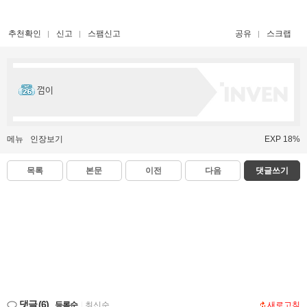
추천확인
신고
스팸신고
공유
스크랩
껌이
메뉴
인장보기
EXP 18%
목록
본문
이전
다음
댓글쓰기
댓글
(6)
등록순
|
최신순
새로고침