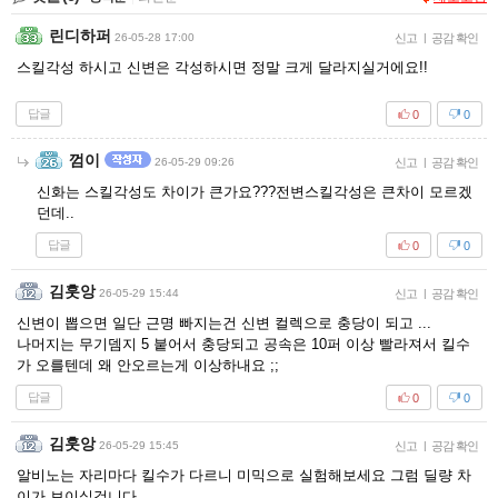
린디하퍼
26-05-28 17:00
신고
|
공감 확인
스킬각성 하시고 신변은 각성하시면 정말 크게 달라지실거에요!!
답글
0
0
껌이
26-05-29 09:26
신고
|
공감 확인
신화는 스킬각성도 차이가 큰가요???전변스킬각성은 큰차이 모르겠
던데..
답글
0
0
김훗앙
26-05-29 15:44
신고
|
공감 확인
신변이 뽑으면 일단 근명 빠지는건 신변 컬렉으로 충당이 되고 ...
나머지는 무기뎀지 5 붙어서 충당되고 공속은 10퍼 이상 빨라져서 킬수
가 오를텐데 왜 안오르는게 이상하내요 ;;
답글
0
0
김훗앙
26-05-29 15:45
신고
|
공감 확인
알비노는 자리마다 킬수가 다르니 미믹으로 실험해보세요 그럼 딜량 차
이가 보이실겁니다.