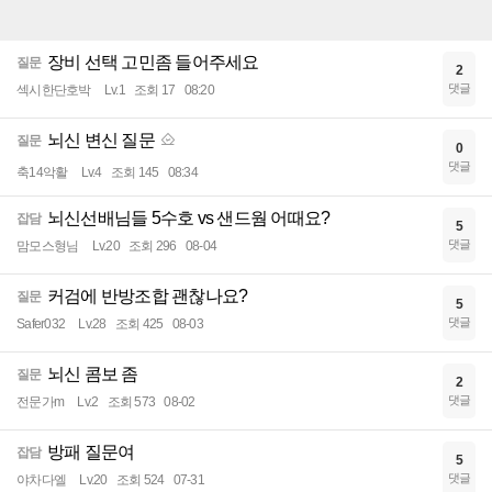
장비 선택 고민좀 들어주세요
질문
2
댓글
섹시한단호박
Lv.1
조회 17
08:20
뇌신 변신 질문
질문
0
댓글
축14악활
Lv.4
조회 145
08:34
뇌신선배님들 5수호 vs 샌드웜 어때요?
잡담
5
댓글
맘모스형님
Lv.20
조회 296
08-04
커검에 반방조합 괜찮나요?
질문
5
댓글
Safer032
Lv.28
조회 425
08-03
뇌신 콤보 좀
질문
2
댓글
전문가m
Lv.2
조회 573
08-02
방패 질문여
잡담
5
댓글
야차다엘
Lv.20
조회 524
07-31