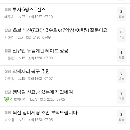
투사 6영스 1전스
잡담
2
댓글
메루치
Lv.27
조회 1027
07-10
초보 뇌신(7고창+3수호 or 7악창+0샌둼) 질문이요
잡담
8
댓글
악한검
Lv.7
조회 1490
07-09
신규맵 듀펠게넌 레이드 성공
잡담
1
댓글
아툰왕
Lv.15
조회 1660
07-08
악세사리 복구 추천
잡담
5
댓글
아툰왕
Lv.15
조회 1302
07-07
행님덜 신요방 샀는데 재밌네여
잡담
7
댓글
이토미나미
Lv.77
조회 2210
07-05
뇌신 장비세팅 조언 부탁드립니다
잡담
3
댓글
뵤오옹
Lv.31
조회 1623
07-05