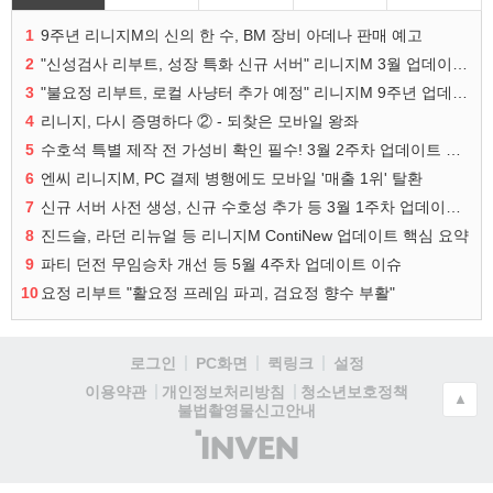
1
9주년 리니지M의 신의 한 수, BM 장비 아데나 판매 예고
2
"신성검사 리부트, 성장 특화 신규 서버" 리니지M 3월 업데이트 예고
3
"불요정 리부트, 로컬 사냥터 추가 예정" 리니지M 9주년 업데이트 예고
4
리니지, 다시 증명하다 ② - 되찾은 모바일 왕좌
5
수호석 특별 제작 전 가성비 확인 필수! 3월 2주차 업데이트 이슈
6
엔씨 리니지M, PC 결제 병행에도 모바일 '매출 1위' 탈환
7
신규 서버 사전 생성, 신규 수호성 추가 등 3월 1주차 업데이트 이슈
8
진드슬, 라던 리뉴얼 등 리니지M ContiNew 업데이트 핵심 요약
9
파티 던전 무임승차 개선 등 5월 4주차 업데이트 이슈
10
요정 리부트 "활요정 프레임 파괴, 검요정 향수 부활"
로그인
PC화면
퀵링크
설정
청소년보호정책
이용약관
개인정보처리방침
▲
불법촬영물신고안내
(주)
인
벤