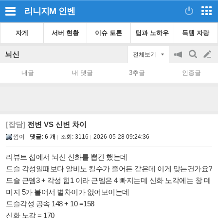
리니지M
인벤
자게
서버 현황
이슈 토론
팁과 노하우
득템 자랑
뇌신
전체보기
공
검
글
지
색
내글
내 댓글
3추글
인증글
on/off
쓰
기
[잡담]
전변 VS 신변 차이
껌이
댓글: 6 개
조회:
3116
2026-05-28 09:24:36
리뷰트 섭에서 뇌신 신화를 뽑긴 했는데
드슬 각성일때보다 알비노 킬수가 줄어든 같은데 이게 맞는건가요?
드슬 근뎀3 + 각성 힘1 이라 근뎀은 4 빠지는데 신화 노각에는 창 데
미지 5가 붙어서 별차이가 없어보이는데
드슬각성 공속 148 + 10 =158
신화 노각 = 170