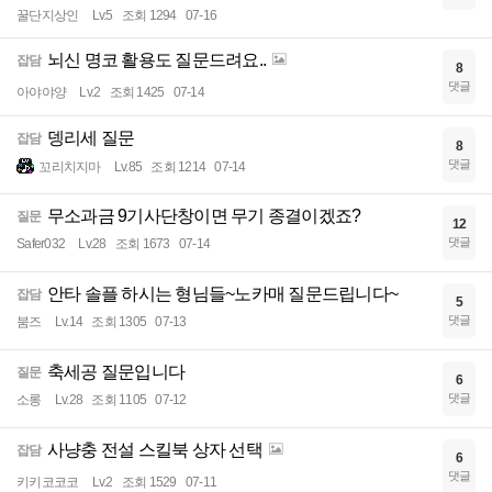
꿀단지상인
Lv.5
조회 1294
07-16
뇌신 명코 활용도 질문드려요..
잡담
8
댓글
아야야양
Lv.2
조회 1425
07-14
뎅리세 질문
잡담
8
댓글
꼬리치지마
Lv.85
조회 1214
07-14
무소과금 9기사단창이면 무기 종결이겠죠?
질문
12
댓글
Safer032
Lv.28
조회 1673
07-14
안타 솔플 하시는 형님들~노카매 질문드립니다~
잡담
5
댓글
붐즈
Lv.14
조회 1305
07-13
축세공 질문입니다
질문
6
댓글
소롱
Lv.28
조회 1105
07-12
사냥충 전설 스킬북 상자 선택
잡담
6
댓글
키키코코코
Lv.2
조회 1529
07-11