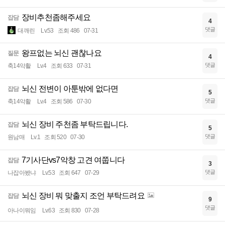
장비추천좀해주세요
잡담
4
댓글
대깨린
Lv.53
조회 486
07-31
왕프없는 뇌신 괜찮나요
질문
4
댓글
축14악활
Lv.4
조회 633
07-31
뇌신 전변이 아툰밖에 없다면
잡담
5
댓글
축14악활
Lv.4
조회 586
07-30
뇌신 장비 주천좀 부탁드립니다.
잡담
5
댓글
원남매
Lv.1
조회 520
07-30
7기사단vs7악창 고견 여쭙니다
잡담
3
댓글
나잡아봤냐
Lv.53
조회 647
07-29
뇌신 장비 뭐 맞출지 조언 부탁드려요
잡담
9
댓글
아나이뭐임
Lv.63
조회 830
07-28