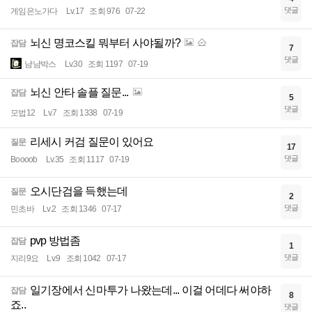
댓글
게임은노가다
Lv.17
조회 976
07-22
뇌신 명코스킬 뭐부터 사야될까?
잡담
7
댓글
냠냠박스
Lv.30
조회 1197
07-19
뇌신 안타 솔플 질문...
잡담
5
댓글
모법12
Lv.7
조회 1338
07-19
리세시 커검 질문이 있어요
질문
17
댓글
Boooob
Lv.35
조회 1117
07-19
오시단검을 득했는데
질문
2
댓글
민초바
Lv.2
조회 1346
07-17
pvp 방법좀
잡담
1
댓글
지리9요
Lv.9
조회 1042
07-17
일기장에서 신마투가 나왔는데... 이걸 어데다 써야하
잡담
8
죠..
댓글