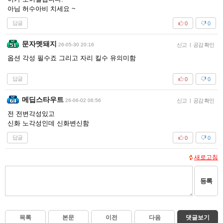
아님 허수아비 치세요 ~
답글
0
0
문자멧돼지
26-05-30 20:16
신고
|
공감 확인
옵션 각성 필수죠 그리고 자리 킬수 유의미함
답글
0
0
메딥스타우트
26-06-02 06:56
신고
|
공감 확인
전 전변각성있고
신화 노각성인데 신화변신함
답글
0
0
새로고침
등록
목록
본문
이전
다음
댓글보기