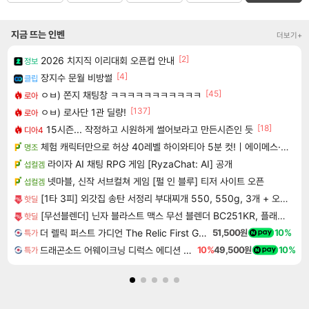
지금 뜨는 인벤
더보기+
[2]
2026 치지직 이리대회 오픈컵 안내
정보
[4]
장지수 문월 비방썰
클립
[45]
ㅇㅂ) 쫀지 채팅창 ㅋㅋㅋㅋㅋㅋㅋㅋㅋㅋㅋ
로아
[137]
ㅇㅂ) 로사단 1관 딜량!
로아
[18]
15시즌... 작정하고 시원하게 썰어보라고 만든시즌인 듯
디아4
체험 캐릭터만으로 허상 40레벨 하이와티아 5분 컷!｜에이메스·린네·모니에 명함
명조
라이자 AI 채팅 RPG 게임 [RyzaChat: AI] 공개
섭컬겜
넷마블, 신작 서브컬쳐 게임 [펄 인 블루] 티저 사이트 오픈
섭컬겜
[1타 3피] 외갓집 송탄 서정리 부대찌개 550, 550g, 3개 + 오뚜기 라면사리, 110g, 1개, 1세트
핫딜
[무선블렌더] 닌자 블라스트 맥스 무선 블렌더 BC251KR, 플래티넘실버, 1개
핫딜
더 렐릭 퍼스트 가디언 The Relic First Guardian
51,500원
10%
특가
드래곤소드 어웨이크닝 디럭스 에디션 DragonSword Awakening Deluxe Edition
10%
49,500원
10%
특가