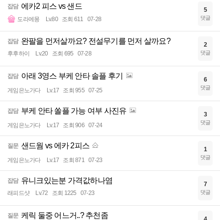
에카2 피스 vs 샌드
잡담
5
댓글
도라에몽
Lv.80
조회 611
07-28
완팔을 먼저살까요? 전설무기를 먼저 살까요?
잡담
2
댓글
후후하이
Lv.20
조회 695
07-28
아래 3영스 부케 안타 솔플 후기
잡담
6
댓글
게임은노가다
Lv.17
조회 955
07-25
부케 안타 쏠플 가능 여부 사진유
잡담
3
댓글
게임은노가다
Lv.17
조회 906
07-24
샌드웜 vs 에카 2피스
질문
1
댓글
게임은노가다
Lv.17
조회 871
07-23
유니크있는분 가격값하나염
잡담
7
댓글
래피드샷
Lv.72
조회 1225
07-23
케릭 둘중 어느거..? 추천좀
질문
4