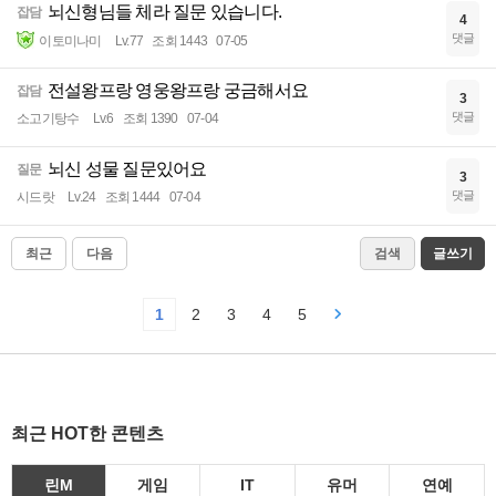
뇌신형님들 체라 질문 있습니다.
잡담
4
댓글
이토미나미
Lv.77
조회 1443
07-05
전설왕프랑 영웅왕프랑 궁금해서요
잡담
3
댓글
소고기탕수
Lv.6
조회 1390
07-04
뇌신 성물 질문있어요
질문
3
댓글
시드랏
Lv.24
조회 1444
07-04
최근
다음
검색
글쓰기
1
2
3
4
5
최근 HOT한 콘텐츠
린M
게임
IT
유머
연예