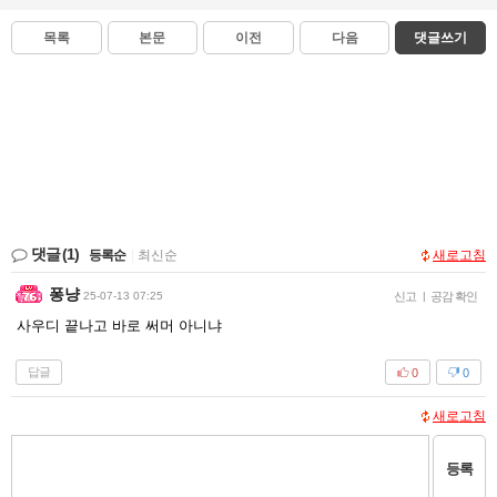
목록
본문
이전
다음
댓글쓰기
댓글
(1)
등록순
|
최신순
새로고침
퐁냥
25-07-13 07:25
신고
|
공감 확인
사우디 끝나고 바로 써머 아니냐
답글
0
0
새로고침
등록