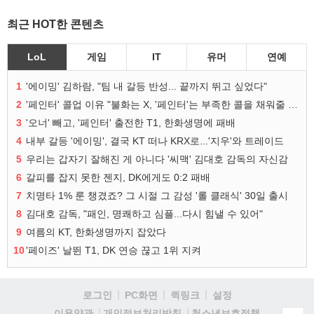
최근 HOT한 콘텐츠
LoL
게임
IT
유머
연예
1
'에이밍' 김하람, "팀 내 갈등 반성... 끝까지 뛰고 싶었다"
2
'페인터' 콜업 이유 "불화는 X, '페인터'는 부족한 콜을 채워줄 선수"
3
'오너' 빼고, '페인터' 출전한 T1, 한화생명에 패배
4
내부 갈등 '에이밍', 결국 KT 떠나 KRX로...'지우'와 트레이드
5
우리는 갑자기 잘해진 게 아니다 '씨맥' 김대호 감독의 자신감
6
갈피를 잡지 못한 젠지, DK에게도 0:2 패배
7
치명타 1% 룬 챙겼죠? 그 시절 그 감성 '롤 클래식' 30일 출시
8
김대호 감독, "패인, 명쾌하고 심플...다시 힘낼 수 있어"
9
여름의 KT, 한화생명까지 잡았다
10
'페이즈' 날뛴 T1, DK 연승 끊고 1위 지켜
로그인
PC화면
퀵링크
설정
청소년보호정책
이용약관
개인정보처리방침