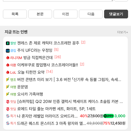
목록
본문
이전
다음
댓글보기
지금 뜨는 인벤
더보기+
[2]
젠레스 존 제로 캐릭터 코스프레한 꽁주
짤방
[5]
주식 UFC라는 우정잉
클립
[26]
방금 직접찍은건데
리니지M
[2]
이케부쿠로 팝업행사 코스프레이어들!!
이환
[14]
오늘 티한전 요약
LoL
버전 콘텐츠 미리 보기 | 3.6 버전 「신기루 속 등불 그림자, 속세에 깃든 검의 결심」이 8월 20일에 업데이트됩니다!
명조
운문댐
여행
오사카 가족여행
여행
[슈퍼적립] Qi2 20W 인증 갤럭시 맥세이프 케이스 초슬림 카본 에어스킨아라미드 맥핏 갤럭시Z 폴드8 울트라, 아라미드, 블랙
핫딜
로에드 타일 줄눈 마카펜 세트, 화이트, 5P, 1세트
핫딜
나 혼자만 레벨업 어라이즈 오버드라이브 Solo Leveling Arise
40%
27,600원
3,000
특가
드래곤 퀘스트 몬스터즈 3 마족 왕자와 엘프의 여행 Dragon Quest Monsters The Dark Prince
49,800원
75%
12,450원
특가