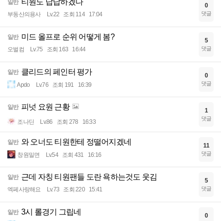
티원도 답답하겠다
일반
0
댓글
부동산의용사
Lv.22
조회 114
17:04
미드 올프로 순위 어떻게 봄?
일반
5
댓글
오벌컴
Lv.75
조회 163
16:44
클리드의 페인터 평가
일반
0
댓글
Apdo
Lv.76
조회 191
16:39
피넛 요원 근황
일반
1
댓글
조나딘
Lv.86
조회 278
16:33
와 오너도 티원한테 정떨어지겠네
일반
11
댓글
창원밀면
Lv.54
조회 431
16:16
근데 자칭 티원팬들 도란 욕하는것도 웃김
일반
5
댓글
엑페사랑해요
Lv.73
조회 220
15:41
3시 롤경기 그립네
일반
0