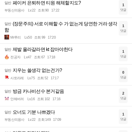
페이커 은퇴하면 티원 해체할지도?
일반
1
댓글
부동산의용사
Lv.22
조회 90
17:22
(장문주의) 서로 이해할 수 가 없는게 당연한 거라 생각
일반
1
함
댓글
Mr루리
Lv.50
조회 99
17:20
제발 올라갈라면 kt 잡아야한다
일반
1
댓글
전공자
Lv.47
조회 67
17:18
지우는 쓸생각 없는건가?
일반
0
댓글
사토라레
Lv.75
조회 52
17:17
방금 카나비선수 본거같음
일반
2
댓글
안해버려
Lv.16
조회 102
17:16
오너도 기분 나쁘겠다
일반
1
댓글
부동산의용사
Lv.22
조회 149
17:09