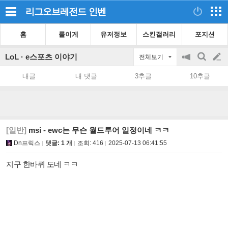
리그오브레전드
인벤
홈
롤이게
유저정보
스킨갤러리
포지션
LoL · e스포츠 이야기
전체보기
공
검
글
지
색
내글
내 댓글
3추글
10추글
on/off
쓰
기
[일반]
msi - ewc는 무슨 월드투어 일정이네 ㅋㅋ
Dn프릭스
댓글: 1 개
조회:
416
2025-07-13 06:41:55
지구 한바퀴 도네 ㅋㅋ