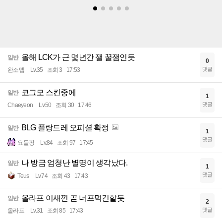
올해 LCK가 근 몇년간 잴 꿀잼인듯
일반
0
댓글
완소뎁
Lv.35
조회 3
17:53
코그모 스킨중에
일반
1
댓글
Chaeyeon
Lv.50
조회 30
17:46
BLG 플랑드레 오피셜 확정
일반
1
댓글
요들팡
Lv.84
조회 97
17:45
나 방금 엄청난 별명이 생각났다.
일반
1
댓글
Teus
Lv.74
조회 43
17:43
올라프 이새낀 곧 너프먹긴할듯
일반
2
댓글
올라프
Lv.31
조회 85
17:43