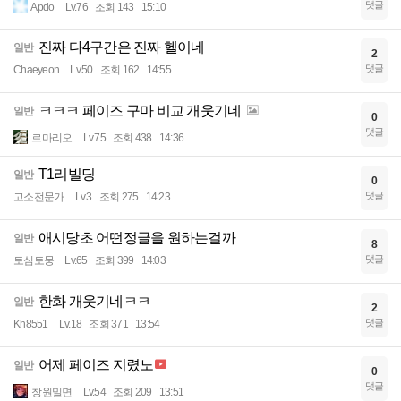
댓글
Apdo
Lv.76
조회 143
15:10
진짜 다4구간은 진짜 헬이네
일반
2
댓글
Chaeyeon
Lv.50
조회 162
14:55
ㅋㅋㅋ 페이즈 구마 비교 개웃기네
일반
0
댓글
르마리오
Lv.75
조회 438
14:36
T1리빌딩
일반
0
댓글
고소전문가
Lv.3
조회 275
14:23
애시당초 어떤정글을 원하는걸까
일반
8
댓글
토심토뭉
Lv.65
조회 399
14:03
한화 개웃기네ㅋㅋ
일반
2
댓글
Kh8551
Lv.18
조회 371
13:54
어제 페이즈 지렸노
일반
0
댓글
창원밀면
Lv.54
조회 209
13:51