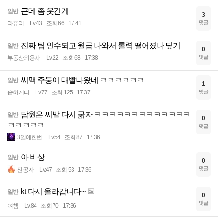
근데 좀 웃긴게
일반
3
댓글
라퓨리
Lv.43
조회 66
17:41
진짜 팀 인수되고 월급 나와서 롤력 떨어졌나 딮기
일반
0
댓글
부동산의용사
Lv.22
조회 68
17:38
씨맥 주둥이 대빨나왔네 ㅋㅋㅋㅋㅋㅋ
일반
1
댓글
습하게티
Lv.77
조회 125
17:37
담원은 씨발 다시 굶자 ㅋㅋㅋㅋㅋㅋㅋㅋㅋㅋㅋㅋㅋ
일반
0
ㅋㅋㅋㅋㅋ
댓글
3일에한번
Lv.54
조회 87
17:36
아 비상
일반
0
댓글
전공자
Lv.47
조회 53
17:36
kt 다시 올라갑니다~
일반
0
댓글
여챔
Lv.84
조회 70
17:36