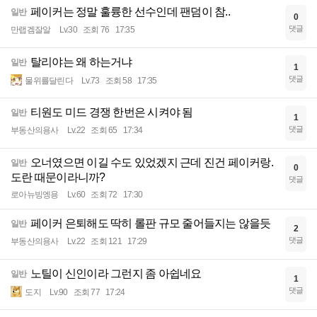
페이커는 정말 훌륭한 선수인데 팬덤이 참..
일반
0
댓글
만랩겜잘알
Lv.30
조회 76
17:35
탈리야는 왜 하는거냐
일반
1
댓글
물위를달린다
Lv.73
조회 58
17:35
티원도 미드 경쟁 한번은 시켜야 됨
일반
1
댓글
부동산의용사
Lv.22
조회 65
17:34
오너였으면 이길 수도 있었겠지 근데 진건 페이커랑.
일반
0
도란 때문이라니까?
댓글
로아뉴빙엥용
Lv.60
조회 72
17:30
페이커 은퇴해도 딱히 롤판 규모 줄어들지는 않을듯
일반
2
댓글
부동산의용사
Lv.22
조회 121
17:29
노틸이 신인이라 그런지 좀 아쉽네요
일반
1
댓글
도지
Lv.90
조회 77
17:24