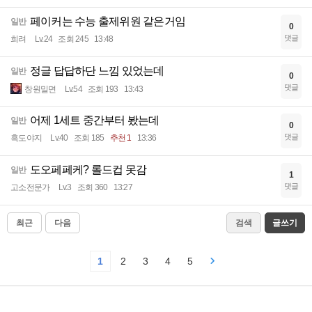
페이커는 수능 출제위원 같은거임
일반
0
댓글
희려
Lv.24
조회 245
13:48
정글 답답하단 느낌 있었는데
일반
0
댓글
창원밀면
Lv.54
조회 193
13:43
어제 1세트 중간부터 봤는데
일반
0
댓글
흑도야지
Lv.40
조회 185
추천 1
13:36
도오페페케? 롤드컵 못감
일반
1
댓글
고소전문가
Lv.3
조회 360
13:27
최근
다음
검색
글쓰기
1
2
3
4
5