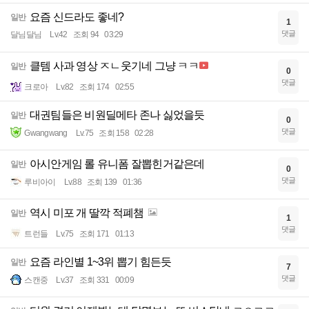
요즘 신드라도 좋네?
일반
1
댓글
달님달님
Lv.42
조회 94
03:29
클템 사과 영상 ㅈㄴ웃기네 그냥 ㅋㅋ
일반
0
댓글
크로아
Lv.82
조회 174
02:55
대권팀들은 비원딜메타 존나 싫었을듯
일반
0
댓글
Gwangwang
Lv.75
조회 158
02:28
아시안게임 롤 유니폼 잘뽑힌거같은데
일반
0
댓글
루비아이
Lv.88
조회 139
01:36
역시 미포 개 딸깍 적폐챔
일반
1
댓글
트런들
Lv.75
조회 171
01:13
요즘 라인별 1~3위 뽑기 힘든듯
일반
7
댓글
스캔중
Lv.37
조회 331
00:09