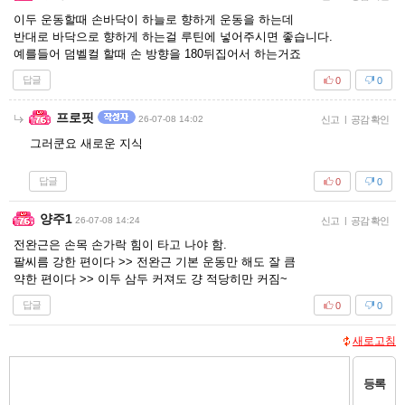
이두 운동할때 손바닥이 하늘로 향하게 운동을 하는데
반대로 바닥으로 향하게 하는걸 루틴에 넣어주시면 좋습니다.
예를들어 덤벨컬 할때 손 방향을 180뒤집어서 하는거죠
답글
0
0
프로핏
26-07-08 14:02
신고
|
공감 확인
그러쿤요 새로운 지식
답글
0
0
양주1
26-07-08 14:24
신고
|
공감 확인
전완근은 손목 손가락 힘이 타고 나야 함.
팔씨름 강한 편이다 >> 전완근 기본 운동만 해도 잘 큼
약한 편이다 >> 이두 삼두 커져도 걍 적당히만 커짐~
답글
0
0
새로고침
등록