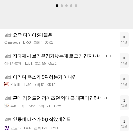
요즘 다이아3애들은
일반
0
댓글
Chaeyeon
Lv.50
조회 4
06:01
자다깨서 브리온경기봤는데 로크 개간지나네 ㅋㅋㅋ
일반
0
댓글
애쉬가조아
Lv.51
조회 55
05:21
이러다 폭스가 9위하는거 아냐?
일반
0
댓글
Kkkkllll
Lv.89
조회 51
05:12
근데 레전드던 라이즈던 역대급 개판이긴하네ㅋ
일반
1
댓글
루비아이
Lv.88
조회 121
03:55
옆동네 테스가 blg 잡았네?
일반
1
댓글
크로아
Lv.82
조회 122
03:43