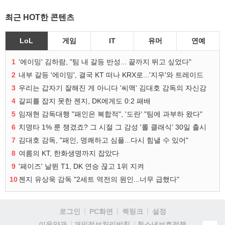
최근 HOT한 콘텐츠
LoL
게임
IT
유머
연예
1
'에이밍' 김하람, "팀 내 갈등 반성... 끝까지 뛰고 싶었다"
2
내부 갈등 '에이밍', 결국 KT 떠나 KRX로...'지우'와 트레이드
3
우리는 갑자기 잘해진 게 아니다 '씨맥' 김대호 감독의 자신감
4
갈피를 잡지 못한 젠지, DK에게도 0:2 패배
5
임재현 감독대행 "패인은 복합적", '도란' "팀에 과부하 왔다"
6
치명타 1% 룬 챙겼죠? 그 시절 그 감성 '롤 클래식' 30일 출시
7
김대호 감독, "패인, 명쾌하고 심플...다시 힘낼 수 있어"
8
여름의 KT, 한화생명까지 잡았다
9
'페이즈' 날뛴 T1, DK 연승 끊고 1위 지켜
10
젠지 유상욱 감독 "2세트 역전의 원인...너무 급했다"
로그인
PC화면
퀵링크
설정
청소년보호정책
이용약관
개인정보처리방침