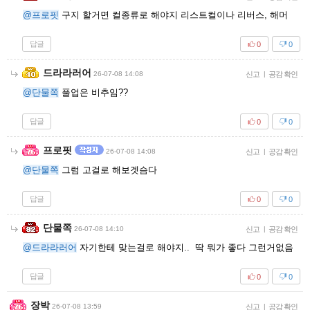
@프로핏
구지 할거면 컬종류로 해야지 리스트컬이나 리버스, 해머
답글
0
0
드라라러어
26-07-08 14:08
신고
|
공감 확인
@단물쪽
풀업은 비추임??
답글
0
0
프로핏
26-07-08 14:08
신고
|
공감 확인
@단물쪽
그럼 고걸로 해보겟슴다
답글
0
0
단물쪽
26-07-08 14:10
신고
|
공감 확인
@드라라러어
자기한테 맞는걸로 해야지.. 딱 뭐가 좋다 그런거없음
답글
0
0
장박
26-07-08 13:59
신고
|
공감 확인