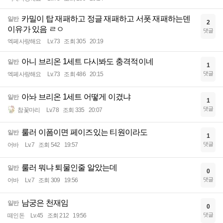
카밀이 탑 재패하고 정글 재패하고 서폿 재패하는덴
일반
2
이유가 있음 ㄹㅇ
댓글
엑페사랑해요
Lv.73
조회 305
20:19
아니 브리온 1세트 다시봐도 충격적이네
일반
1
댓글
엑페사랑해요
Lv.73
조회 486
20:15
아놔 브리온 1세트 어떻게 이겼냐
일반
1
댓글
참꽃마리
Lv.78
조회 335
20:07
룰러 이폼이면 페이즈있는 티원이라도
일반
1
댓글
어바
Lv.7
조회 542
19:57
룰러 뭐냐 퇴물인줄 알았는데
일반
0
댓글
어바
Lv.7
조회 309
19:56
남궁은 천재임
일반
0
댓글
떼인돈
Lv.45
조회 212
19:56