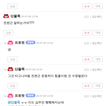
답글
0
0
단물쪽
26-07-08 13:54
신고
|
공감 확인
전완근 말하는거여???
답글
0
0
프로핏
26-07-08 13:54
신고
|
공감 확인
넵
답글
0
0
단물쪽
26-07-08 13:54
신고
|
공감 확인
그건 타고나야됨 전완근 운동하다 힘줄이랑 건 수명털린다
답글
0
0
프로핏
26-07-08 13:55
신고
|
공감 확인
@단물쪽
ㅠㅠ 이드 삼두만 빵빵해지는데