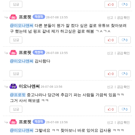
답글
0
0
프로핏
26-07-08 13:55
신고
|
공감 확인
@이오나앤써
다른 분들이 뭔가 잘 컸다 싶은 걸로 유튜브 찾아보려
구 했는데 넘 핑프 같네 제가 하고싶은 걸로 해봄 ㄱㅅㄱㅅ
답글
0
0
프로핏
26-07-08 13:55
신고
|
공감 확인
@이오나앤써
감사함다
답글
0
0
이오나앤써
26-07-08 13:56
신고
|
공감 확인
@프로핏
중고나라나 당근에 추감기 파는 사람들 가끔씩 있음ㅋㅋ
그거 사서 해보셈 ㅋㅋ
답글
0
0
프로핏
26-07-08 13:56
신고
|
공감 확인
@이오나앤써
그렇네요 ㅋㅋ 찾아보니 바로 있어요 감사용 ㅋㅋㅋ