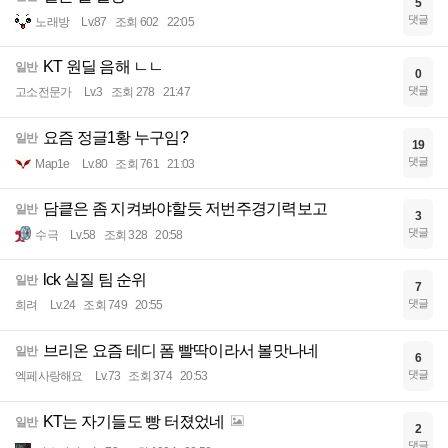
5
댓글
노래방
Lv.87
조회 602
22:05
KT 원딜 음해 ㄴㄴ
일반
0
댓글
고소전문가
Lv.3
조회 278
21:47
요즘 정글1황 누구임?
일반
19
댓글
Map1e
Lv.80
조회 761
21:03
담킅은 좀 지켜봐야할듯 저번주경기력보고
일반
3
댓글
수극
Lv.58
조회 328
20:58
lck 실질 팀 순위
일반
7
댓글
희려
Lv.24
조회 749
20:55
브리온 요즘 테디 폼 빨딱이라서 볼맛나네
일반
6
댓글
엑페사랑해요
Lv.73
조회 374
20:53
KT는 자기들도 빵 터졌었네
일반
2
댓글