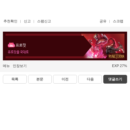
추천확인
신고
스팸신고
공유
스크랩
프로핏
퓨로핏을 국대로
메뉴
인장보기
EXP 27%
목록
본문
이전
다음
댓글쓰기