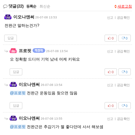
댓글
(22)
등록순
|
최신순
새로고침
이오나앤써
26-07-08 13:53
신고
|
공감 확인
전완근 말하는건가?
답글
0
0
프로핏
26-07-08 13:54
신고
|
공감 확인
오 정확함 드디어 기억 났네 어케 키워요
답글
0
0
이오나앤써
26-07-08 13:54
신고
|
공감 확인
@프로핏
전완근 운동있음 찾으면 많음
답글
0
0
이오나앤써
26-07-08 13:55
신고
|
공감 확인
@프로핏
전완근은 추감기가 젤 좋다던데 사서 해보셈