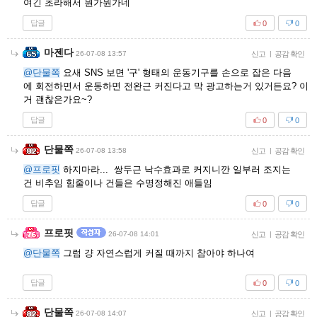
여긴 초라해서 뭔가뭔가네
답글
0
0
마젠다
26-07-08 13:57
신고
|
공감 확인
@단물쪽
요새 SNS 보면 '구' 형태의 운동기구를 손으로 잡은 다음
에 회전하면서 운동하면 전완근 커진다고 막 광고하는거 있거든요? 이
거 괜찮은가요~?
답글
0
0
단물쪽
26-07-08 13:58
신고
|
공감 확인
@프로핏
하지마라... 쌍두근 낙수효과로 커지니깐 일부러 조지는
건 비추임 힘줄이나 건들은 수명정해진 애들임
답글
0
0
프로핏
26-07-08 14:01
신고
|
공감 확인
@단물쪽
그럼 걍 자연스럽게 커질 때까지 참아야 하나여
답글
0
0
단물쪽
26-07-08 14:07
신고
|
공감 확인