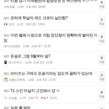
티원 경기 이제봤는데 탑명보는 또 버스탓네 ㄹㅇㅋㅋ
일반
0
댓글
닉뭐로할
Lv.45
조회 254
00:08
은하계 학살자 제드 크로마 살만함?
일반
1
댓글
양양
Lv.72
조회 126
23:54
이번 밸패 시점으로 각팀 장단점이 명확하게 벌어진거
일반
0
임
댓글
로아뉴빙엥용
Lv.60
조회 247
23:33
든숲은 그럼 9월부터 쉼?
일반
6
댓글
레드마우스
Lv.54
조회 319
23:16
라이즈는 구래도 든숲이라는 압도적 꼴찌가 있는데
일반
2
댓글
피뽑는유현찡
Lv.82
조회 302
22:30
T1 스킨 머살지 고민돼서 걍
일반
8
댓글
트런들
Lv.75
조회 771
추천 7
22:15
일본 롤 멸망
일반