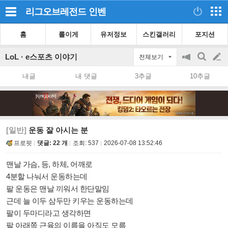
리그오브레전드
인벤
홈
롤이게
유저정보
스킨갤러리
포지션
LoL · e스포츠 이야기
전체보기
공
검
글
지
색
내글
내 댓글
3추글
10추글
on/off
쓰
기
[일반]
운동 잘 아시는 분
프로핏
댓글: 22 개
조회:
537
2026-07-08 13:52:46
맨날 가슴, 등, 하체, 어깨로
4분할 나눠서 운동하는데
팔 운동은 맨날 끼워서 한단말임
근데 늘 이두 삼두만 키우는 운동하는데
팔이 두마디라고 생각하면
팔 아래쪽 근육의 이름을 아직도 모름