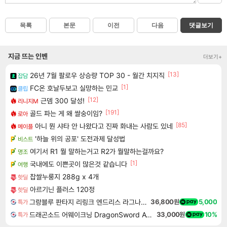
목록
본문
이전
다음
댓글보기
지금 뜨는 인벤
더보기+
[13]
26년 7월 팔로우 상승량 TOP 30 - 월간 치지직
잡담
[1]
FC온 호날두보고 실망하는 민교
클립
[12]
근뎀 300 달성!
리니지M
[191]
골드 파는 게 왜 쌀숭이임?
로아
[85]
아니 뭔 샤타 안 나왔다고 진짜 화내는 사람도 있네
메이플
'하늘 위의 공포' 도전과제 달성법
비스트
여기서 R1 뭘 말하는거고 R2가 뭘말하는걸까요?
명조
[1]
국내에도 이쁜곳이 많은것 같습니다
여행
찹쌀누룽지 288g x 4개
핫딜
아르기닌 플러스 120정
핫딜
그랑블루 판타지 리링크 엔드리스 라그나로크 업그레이드 킷 Granblue Fantasy Relink Endless Ragnarok Upgrade Kit DLC
36,800원
5,000
특가
드래곤소드 어웨이크닝 DragonSword Awakening
33,000원
10%
특가