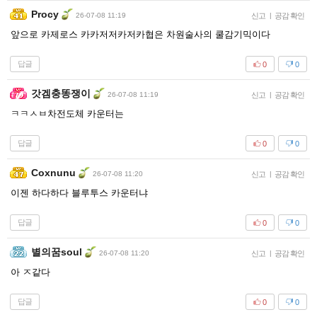
Procy
26-07-08 11:19
신고
|
공감 확인
앞으로 카제로스 카카저저카저카협은 차원술사의 쿨감기믹이다
답글
0
0
갓겜충똥쟁이
26-07-08 11:19
신고
|
공감 확인
ㅋㅋㅅㅂ차전도체 카운터는
답글
0
0
Coxnunu
26-07-08 11:20
신고
|
공감 확인
이젠 하다하다 블루투스 카운터냐
답글
0
0
별의꿈soul
26-07-08 11:20
신고
|
공감 확인
아 ㅈ같다
답글
0
0