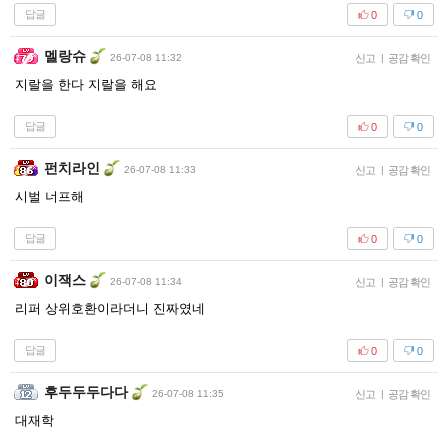
답글
0
0
멜랑슈
26-07-08 11:32
신고
|
공감 확인
지랄을 한다 지랄을 해요
답글
0
0
펀치라인
26-07-08 11:33
신고
|
공감 확인
시벌 너프해
답글
0
0
이잭스
26-07-08 11:34
신고
|
공감 확인
리퍼 상위호환이라더니 진짜였네
답글
0
0
후두두두다다
26-07-08 11:35
신고
|
공감 확인
대재학