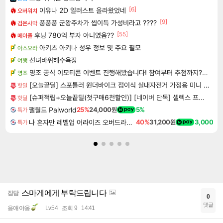
[6]
이유나 2D 일러스트 올라왔었네
오버워치
[9]
풍풍풍 군왕주차가 씹이득 가성비라고 ????
검은사막
[55]
후닝 780억 부자 아니였음??
메이플
아키츠 아키나 성우 정보 및 주요 필모
아스오라
선녀바위해수욕장
여행
명조 공식 이모티콘 이벤트 진행해봤습니다! 참여부터 추첨까지????
명조
[오늘끝딜] 스포틀러 원더바이크 접이식 실내자전거 가정용 미니 헬스 사이클 유산소 홈트 운동 기구
핫딜
[슈퍼적립+오늘끝딜(첫구매6천할인)] [네이버 단독] 셀렉스 프로핏 버라이어티팩(총 8입) [원산지:상세설명에 표시]
핫딜
팰월드 Palworld
25%
24,000원
5%
특가
나 혼자만 레벨업 어라이즈 오버드라이브 디럭스 에디션 Solo Leveling Arise Overdrive Deluxe Edition
40%
31,200원
3,000
특가
스마게에게 부탁드립니다
잡담
0
댓글
응애야옹
Lv.54
조회 9
14:41