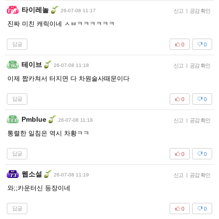
타이레놀
26-07-08 11:17
신고
|
공감 확인
진짜 미친 캐릭이네 ㅅㅂㅋㅋㅋㅋㅋㅋ
답글
0
0
테이브
26-07-08 11:18
신고
|
공감 확인
이제 짭카쳐서 터지면 다 차원술사때문이다
답글
0
0
Pmblue
26-07-08 11:18
신고
|
공감 확인
통렬한 일침은 역시 차황ㅋㅋ
답글
0
0
웹소설
26-07-08 11:19
신고
|
공감 확인
와;;카운터신 등장이네
답글
0
0