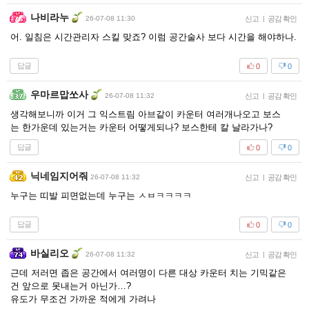
나비라누
26-07-08 11:30
신고
|
공감 확인
어. 일침은 시간관리자 스킬 맞죠? 이럼 공간술사 보다 시간을 해야하나.
답글
0
0
우마르맙쏘사
26-07-08 11:32
신고
|
공감 확인
생각해보니까 이거 그 익스트림 아브같이 카운터 여러개나오고 보스
는 한가운데 있는거는 카운터 어떻게되나? 보스한테 칼 날라가나?
답글
0
0
닉네임지어줘
26-07-08 11:32
신고
|
공감 확인
누구는 띠발 피면없는데 누구는 ㅅㅂㅋㅋㅋㅋ
답글
0
0
바실리오
26-07-08 11:32
신고
|
공감 확인
근데 저러면 좁은 공간에서 여러명이 다른 대상 카운터 치는 기믹같은
건 앞으로 못내는거 아닌가…?
유도가 무조건 가까운 적에게 가려나