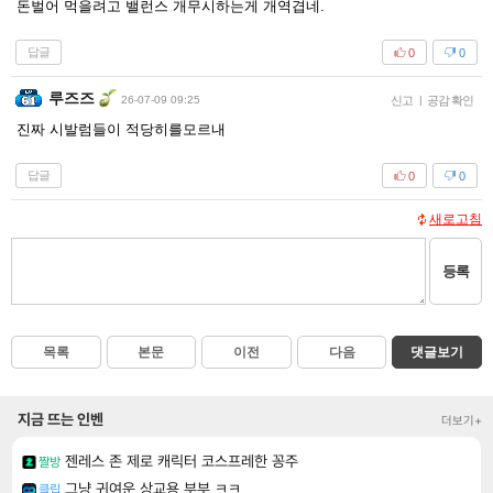
돈벌어 먹을려고 밸런스 개무시하는게 개역겹네.
답글
0
0
루즈즈
26-07-09 09:25
신고
|
공감 확인
진짜 시발럼들이 적당히를모르내
답글
0
0
새로고침
등록
목록
본문
이전
다음
댓글보기
지금 뜨는 인벤
더보기+
젠레스 존 제로 캐릭터 코스프레한 꽁주
짤방
그냥 귀여운 상교용 부부 ㅋㅋ
클립