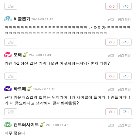
답글
0
0
Ai글뽑기
26-07-08 11:42
신고
|
공감 확인
ㅋㅋㅋㅋㅋㅋㅋㅋㅋㅋㅋㅋㅋㅋㅋㅋㅋㅋㅋㅋㅋ 내 어이가 ㅋㅋㅋㅋㅋㅋ
ㅋㅋㅋㅋㅋㅋㅋㅋㅋㅋㅋㅋㅋㅋㅋㅋㅋㅋㅋㅋㅋㅋㅋㅋㅋㅋ
답글
0
0
모래
26-07-08 11:43
신고
|
공감 확인
카멘 4-1 정산 같은 기믹나오면 어떻게되는거임? 혼자 다침?
답글
0
0
하르패
26-07-08 11:43
신고
|
공감 확인
근대 카운터스킬의 벨류는 위치가아니라 사이클에 들어가냐 안들어가냐
가 더 중요하다고 생각해서 좀더봐야할듯?
답글
0
0
앤트러사이트
26-07-08 11:47
신고
|
공감 확인
너무 좋은데