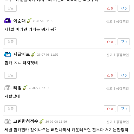
답글
0
0
이순대
26-07-08 11:53
신고
|
공감 확인
시1발 이러면 리퍼는 뭐가 됨?
답글
0
0
저달미르
26-07-08 11:55
신고
|
공감 확인
짭카 ㅈㄴ 터지겟네
답글
0
0
려밍
26-07-08 11:55
신고
|
공감 확인
지랄났네
답글
0
0
크린한청정수
26-07-08 11:56
신고
|
공감 확인
제발 짭카찐카 같이나오는 패턴나와서 카운터쓰면 전부다 쳐지는판정되