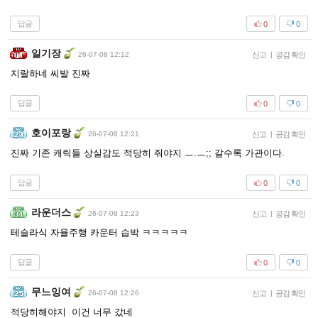
답글
0
0
일기장
26-07-08 12:12
신고
|
공감 확인
지랄하네 씨발 진짜
답글
0
0
호이포랑
26-07-08 12:21
신고
|
공감 확인
진짜 기존 캐릭들 상실감도 적당히 줘야지 ㅡ.ㅡ;; 갈수록 가관이다.
답글
0
0
라운더스
26-07-08 12:23
신고
|
공감 확인
테슬라식 자율주행 카운터 습박 ㅋㅋㅋㅋㅋ
답글
0
0
무느잉여
26-07-08 12:26
신고
|
공감 확인
적당히해야지 이건 너무 갔네