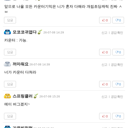
앞으로 나올 모든 카운터기믹은 니가 혼자 다해라 개씹초딩캐릭 진짜 ㅅ
ㅂ
답글
0
0
모코코귀엽다
26-07-08 14:29
신고
|
공감 확인
카운터 : 가능.
답글
0
0
꺼마워요
26-07-08 14:39
신고
|
공감 확인
너가 카운터 다쳐라
답글
0
0
스프링클러
26-07-08 15:26
신고
|
공감 확인
에이 버그겠지~
답글
0
0