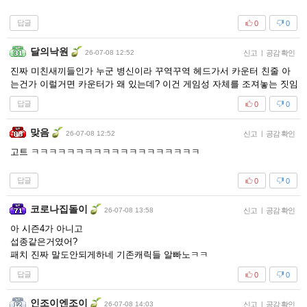
답글
0
0
달의낙원
26-07-08 12:52
신고
|
공감 확인
진짜 미친새끼들인가 누군 병신이라 꾸역꾸역 헤드가서 카운터 친줄 아
는건가 이럴거면 카운터가 왜 있는데? 이건 게임성 자체를 조져놓는 짓임
답글
0
0
맞음
26-07-08 12:52
신고
|
공감 확인
고트 ㅋㅋㅋㅋㅋㅋㅋㅋㅋㅋㅋㅋㅋㅋㅋㅋㅋㅋㅋ
답글
0
0
코로나집돌이
26-07-08 13:58
신고
|
공감 확인
아 시즌4가 아니고
섭종같은거였어?
패치 진짜 말도안되게하네 기존캐릭들 알빠노ㅋㅋ
답글
0
0
인조이엔조이
26-07-08 14:03
신고
|
공감 확인