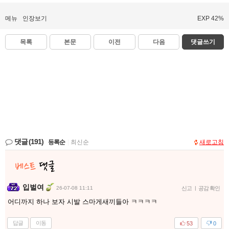
메뉴
인장보기
EXP 42%
목록
본문
이전
다음
댓글쓰기
댓글
(191)
등록순
|
최신순
새로고침
입벌여
26-07-08 11:11
신고
|
공감 확인
어디까지 하나 보자 시발 스마게새끼들아 ㅋㅋㅋㅋ
답글
이동
53
0