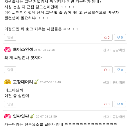
차원술사는 그냥 저멀리서 툭 암데나 치면 카운터가 되네?
시침 분침 다 근접 칼모션이던데 ㅋㅋㅋㅋ
야이...ㅋㅋ 이렇게 된거 그냥 활 줄 끊어버리고 근접모션으로 바꾸자
뭔컨셉이 필요하냐 ㅋㅋㅋ
이정도면 뭐 호크 키우는 사람들은 ㄹㅇㅋㅋ
답글
0
0
초이스인성
26-07-08 17:16
신고
|
공감 확인
와 개 씨발존나 멋지다
답글
0
0
교장대머리
26-07-08 18:48
신고
|
공감 확인
버그아닐까
이건 좀 심한데
답글
0
0
잇쨔잇쨔
26-07-08 18:59
신고
|
공감 확인
카운터라는 전투요소를 날려버리네 ㅋㅋㅋㅋㅋㅋㅋㅋㅋㅋㅋㅋㅋㅋ