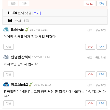
답글
이동
31
0
1 ~ 100
번째 댓글
[보기]
101 ~
번째 댓글
Baldwin
26-07-08 11:14
신고
|
공감 확인
이게임 신캐팔이가 진짜 제일 역겹다
답글
2
2
안녕반갑하이
26-07-08 11:14
신고
|
공감 확인
이대로만 갑시다 씹재학
답글
0
0
파르셀mk2
26-07-08 11:14
신고
|
공감 확인
진짜얼탱이가없네' .. 그럼 카멘처럼 찐 짭동시에나올때는 다쳐지는거 아
냐?
답글
0
0