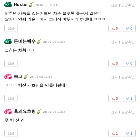
Huster
26-07-08 11:14
신고
|
공감 확인
맞추면 가속들 있는거보면 자주 쓸수록 좋은거 같은데
짭카나 언령 카운터에서 호감작 야무지게 하겠네 ㅋㅋㅋ
답글
0
0
돈버는백수
26-07-08 11:14
신고
|
공감 확인
일침은 차황ㅋㅋ
답글
0
0
숙코
26-07-08 11:15
신고
|
공감 확인
ㅋㅋㅋ 병신 개초딩을 만들어놨네
답글
0
1
흑의요호링
26-07-08 11:16
신고
|
공감 확인
좆 병 신 겜
답글
1
1