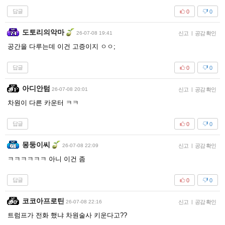
답글
0
0
도토리의악마
26-07-08 19:41
신고
|
공감 확인
공간을 다루는데 이건 고증이지 ㅇㅇ;
답글
0
0
아디안텀
26-07-08 20:01
신고
|
공감 확인
차원이 다른 카운터 ㅋㅋ
답글
0
0
몽둥이씨
26-07-08 22:09
신고
|
공감 확인
ㅋㅋㅋㅋㅋㅋ 아니 이건 좀
답글
0
0
코코아프로틴
26-07-08 22:16
신고
|
공감 확인
트럼프가 전화 했냐 차원술사 키운다고??