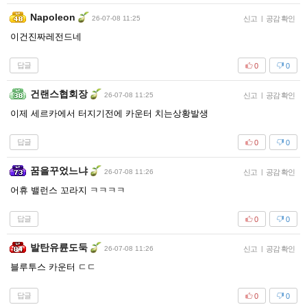
Napoleon
26-07-08 11:25
신고
|
공감 확인
이건진짜레전드네
답글
0
0
건랜스협회장
26-07-08 11:25
신고
|
공감 확인
이제 세르카에서 터지기전에 카운터 치는상황발생
답글
0
0
꿈을꾸었느냐
26-07-08 11:26
신고
|
공감 확인
어휴 밸런스 꼬라지 ㅋㅋㅋㅋ
답글
0
0
발탄유륜도둑
26-07-08 11:26
신고
|
공감 확인
블루투스 카운터 ㄷㄷ
답글
0
0