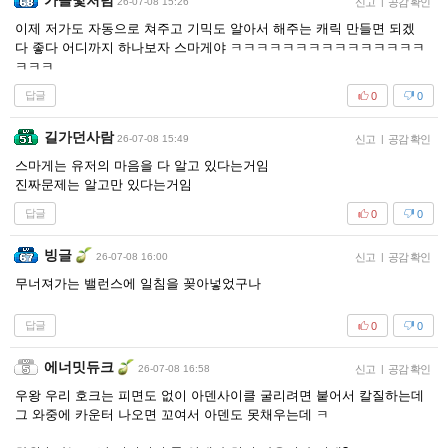
가을빛처럼
26-07-08 15:26
신고
|
공감 확인
이제 저가도 자동으로 쳐주고 기믹도 알아서 해주는 캐릭 만들면 되겠
다 좋다 어디까지 하나보자 스마게야 ㅋㅋㅋㅋㅋㅋㅋㅋㅋㅋㅋㅋㅋㅋㅋ
ㅋㅋㅋ
답글
0
0
길가던사람
26-07-08 15:49
신고
|
공감 확인
스마게는 유저의 마음을 다 알고 있다는거임
진짜문제는 알고만 있다는거임
답글
0
0
빙글
26-07-08 16:00
신고
|
공감 확인
무너져가는 밸런스에 일침을 꽂아넣었구나
답글
0
0
에너밋듀크
26-07-08 16:58
신고
|
공감 확인
우왕 우리 호크는 피면도 없이 아덴사이클 굴리려면 붙어서 칼질하는데
그 와중에 카운터 나오면 꼬여서 아덴도 못채우는데 ㅋ