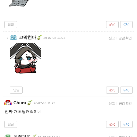
답글
0
0
코막힌다
26-07-08 11:23
신고
|
공감 확인
답글
3
0
Churu
26-07-08 11:23
신고
|
공감 확인
진짜 개초딩캐릭이네
답글
0
0