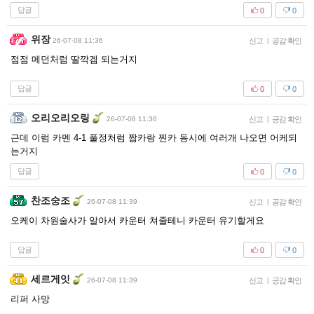
답글
0
0
위장
26-07-08 11:36
신고
|
공감 확인
점점 메던처럼 딸깍겜 되는거지
답글
0
0
오리오리오링
26-07-08 11:36
신고
|
공감 확인
근데 이럼 카멘 4-1 풀정처럼 짭카랑 찐카 동시에 여러개 나오면 어케되
는거지
답글
0
0
찬조숭조
26-07-08 11:39
신고
|
공감 확인
오케이 차원술사가 알아서 카운터 쳐줄테니 카운터 유기할게요
답글
0
0
세르게잇
26-07-08 11:39
신고
|
공감 확인
리퍼 사망