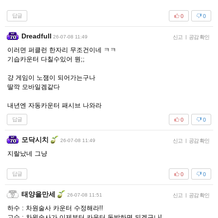
답글
0
0
Dreadfull
26-07-08 11:49
신고
|
공감 확인
이러면 퍼클런 한자리 무조건이네 ㅋㅋ
기습카운터 다칠수있어 뭔;;
걍 게임이 노잼이 되어가는구나
딸깍 모바일겜같다
내년엔 자동카운터 패시브 나와라
답글
0
0
모닥시치
26-07-08 11:49
신고
|
공감 확인
지랄났네 그냥
답글
0
0
태양을만세
26-07-08 11:51
신고
|
공감 확인
하수 : 차원술사 카운터 수정해라!!
고수 : 차원술사가 이제부터 카운터 독박하면 되겠구나!