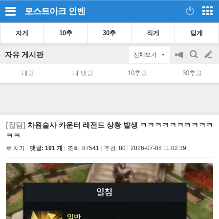
로스트아크
인벤
자게
10추
30추
직게
팁게
자유 게시판
전체보기
공
검
글
지
색
내글
내 댓글
10추글
30추글
on/off
쓰
기
[잡담]
차원술사 카운터 레전드 상황 발생 ㅋㅋㅋㅋㅋㅋㅋㅋㅋㅋ
ㅋㅋ
치기
댓글: 191 개
조회:
87541
추천:
80
2026-07-08 11:02:39