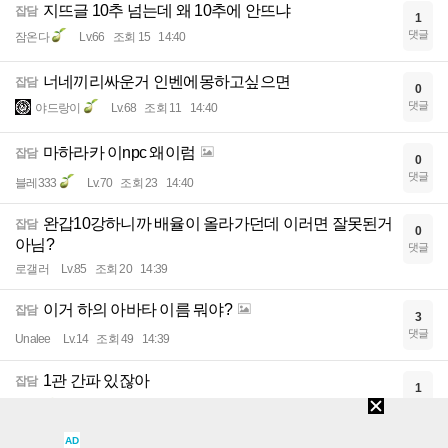
지뜨글 10추 넘는데 왜 10추에 안뜨냐
잡담
1
댓글
잠온다
Lv.66
조회 15
14:40
너네끼리싸운거 인벤에몽하고싶으면
잡담
0
댓글
야드랑이
Lv.68
조회 11
14:40
마하라카 이npc 왜이럼
잡담
0
댓글
블레333
Lv.70
조회 23
14:40
완갑10강하니까 배율이 올라가던데 이러면 잘못된거
잡담
0
아님?
댓글
로갤러
Lv.85
조회 20
14:39
이거 하의 아바타 이름 뭐야?
잡담
3
댓글
Unalee
Lv.14
조회 49
14:39
1관 간파 있잖아
잡담
1
댓글
황룡
Lv.77
조회 26
14:39
AD