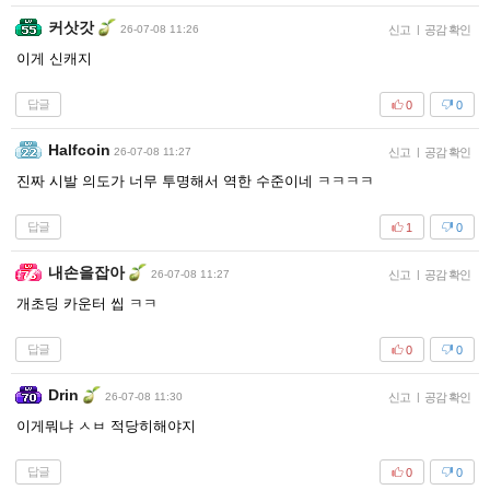
커삿갓
26-07-08 11:26
신고
|
공감 확인
이게 신캐지
답글
0
0
Halfcoin
26-07-08 11:27
신고
|
공감 확인
진짜 시발 의도가 너무 투명해서 역한 수준이네 ㅋㅋㅋㅋ
답글
1
0
내손을잡아
26-07-08 11:27
신고
|
공감 확인
개초딩 카운터 씹 ㅋㅋ
답글
0
0
Drin
26-07-08 11:30
신고
|
공감 확인
이게뭐냐 ㅅㅂ 적당히해야지
답글
0
0