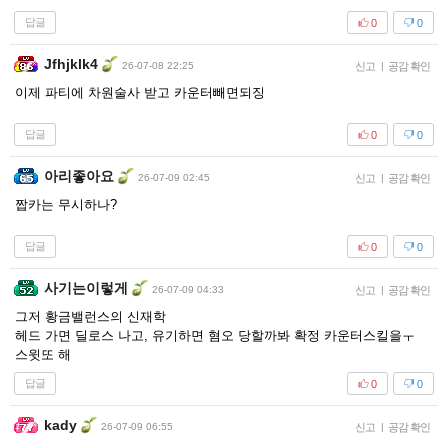
답글
0
0
Jfhjklk4
26-07-08 22:25
신고
|
공감 확인
이제 파티에 차원술사 받고 카운터빼면되징
답글
0
0
아리좋아요
26-07-09 02:45
신고
|
공감 확인
짭카는 무시하나?
답글
0
0
사기는이렇게
26-07-09 04:33
신고
|
공감 확인
그저 황금밸런스의 신재학
헤드 가면 딜로스 나고, 유기하면 혐오 당할까봐 확정 카운터스킬을ㅜ
스윗또 해
답글
0
0
kady
26-07-09 06:55
신고
|
공감 확인