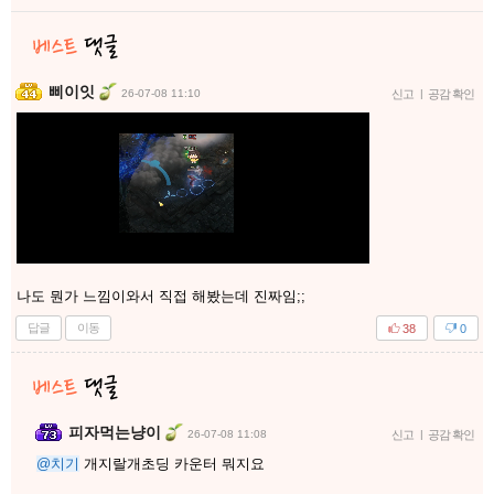
삐이잇
26-07-08 11:10
신고
|
공감 확인
나도 뭔가 느낌이와서 직접 해봤는데 진짜임;;
답글
이동
38
0
피자먹는냥이
26-07-08 11:08
신고
|
공감 확인
@치기
개지랄개초딩 카운터 뭐지요