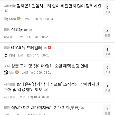
칼테온1 연임하느라 힘이 빠진건지 많이 밀리네요
서버현황
0
댓글
Sarro
Lv.50
조회 290
08-03
신고용 글
잡담
4
댓글
뢐과축구
Lv.6
조회 1334
08-02
GTA6 뉴 트레일러
잡담
1
댓글
강남
Lv.64
조회 1475
08-01
상품 구매 및 갓아머/영체 소환 혜택 변경 안내
소식
0
댓글
Aliin
Lv.87
조회 696
08-01
칼테온4 [랭커 막피 리포트] 조직적인 막피방지권
서버현황
1
판매 및 악용 행위 제보
댓글
시리히트
Lv.35
조회 1034
07-31
직업대미지vs대미지vs무기대미지(투표)
질문
3
댓글