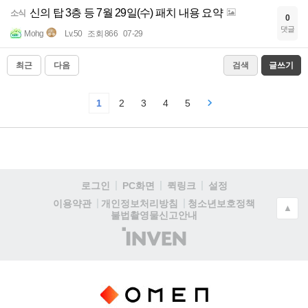
신의 탑 3층 등 7월 29일(수) 패치 내용 요약
소식
0
댓글
Mohg
Lv.50
조회 866
07-29
최근
다음
검색
글쓰기
1
2
3
4
5
로그인
PC화면
퀵링크
설정
청소년보호정책
이용약관
개인정보처리방침
▲
불법촬영물신고안내
(주)
인
벤