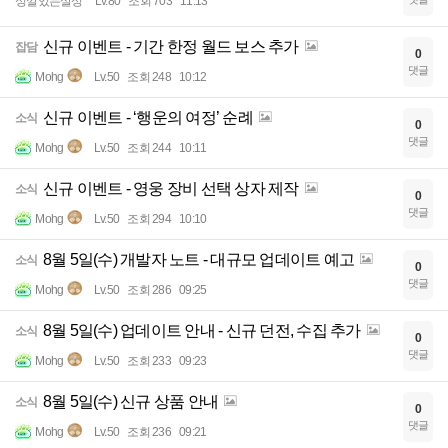
성깔있는살성
Lv.80
조회 703
11:13
신규 이벤트 - 기간 한정 월드 보스 추가
잡담
0
댓글
Mohg
Lv.50
조회 248
10:12
신규 이벤트 - ‘행운의 여정’ 순례
소식
0
댓글
Mohg
Lv.50
조회 244
10:11
신규 이벤트 - 영웅 장비 선택 상자 제작
소식
0
댓글
Mohg
Lv.50
조회 294
10:10
8월 5일(수) 개발자 노트 - 대규모 업데이트 예고
소식
0
댓글
Mohg
Lv.50
조회 286
09:25
8월 5일(수) 업데이트 안내 - 신규 던전, 수집 추가
소식
0
댓글
Mohg
Lv.50
조회 233
09:23
8월 5일(수) 신규 상품 안내
소식
0
댓글
Mohg
Lv.50
조회 236
09:21