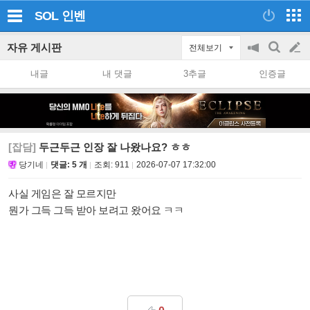
SOL
인벤
자유 게시판
전체보기
공
검
글
지
색
내글
내 댓글
3추글
인증글
on/off
쓰
기
[잡담]
두근두근 인장 잘 나왔나요? ㅎㅎ
당기네
댓글: 5 개
조회:
911
2026-07-07 17:32:00
사실 게임은 잘 모르지만
뭔가 그득 그득 받아 보려고 왔어요 ㅋㅋ