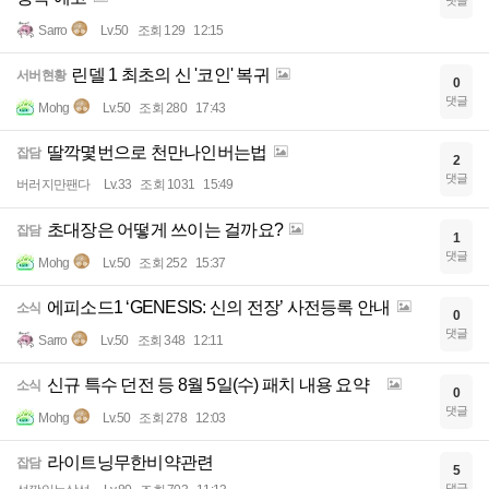
댓글
Sarro
Lv.50
조회 129
12:15
린델 1 최초의 신 '코인' 복귀
서버현황
0
댓글
Mohg
Lv.50
조회 280
17:43
딸깍몇번으로 천만나인버는법
잡담
2
댓글
버러지만팬다
Lv.33
조회 1031
15:49
초대장은 어떻게 쓰이는 걸까요?
잡담
1
댓글
Mohg
Lv.50
조회 252
15:37
에피소드1 ‘GENESIS: 신의 전장’ 사전등록 안내
소식
0
댓글
Sarro
Lv.50
조회 348
12:11
신규 특수 던전 등 8월 5일(수) 패치 내용 요약
소식
0
댓글
Mohg
Lv.50
조회 278
12:03
라이트닝무한비약관련
잡담
5
댓글