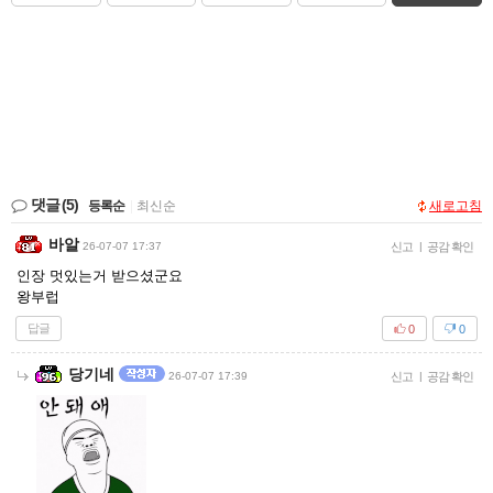
댓글
(5)
등록순
|
최신순
새로고침
바알
26-07-07 17:37
신고
|
공감 확인
인장 멋있는거 받으셨군요
왕부럽
답글
0
0
당기네
26-07-07 17:39
신고
|
공감 확인