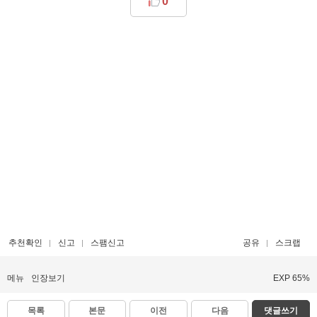
0
추천확인
신고
스팸신고
공유
스크랩
메뉴
인장보기
EXP 65%
목록
본문
이전
다음
댓글쓰기