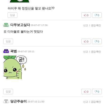
아이쿠 왜 징징신을 델꼬 왔나요??
답글
0
0
다무보고싶다
26-07-07 17:56
신고
|
공감 확인
오 디아블로 불타는거 멋있다
답글
0
0
곽범
26-07-07 20:11
신고
|
공감 확인
답글
0
0
당근주승이
26-07-10 11:50
신고
|
공감 확인