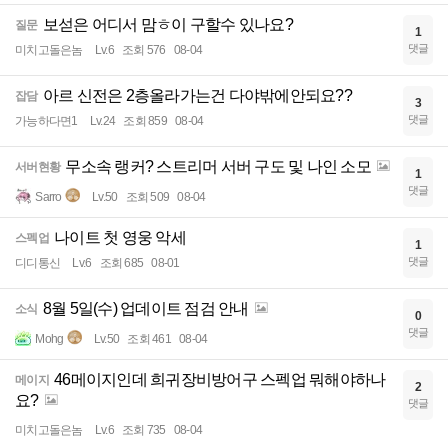
보섣은 어디서 맘ㅎ이 구할수 있나요?
질문
1
댓글
미치고돌은놈
Lv.6
조회 576
08-04
아르 신전은 2층올라가는건 다야밖에안되요??
잡담
3
댓글
가능하다면1
Lv.24
조회 859
08-04
무소속 랭커? 스트리머 서버 구도 및 나인 소모
서버현황
1
댓글
Sarro
Lv.50
조회 509
08-04
나이트 첫 영웅 악세
스펙업
1
댓글
디디통신
Lv.6
조회 685
08-01
8월 5일(수) 업데이트 점검 안내
소식
0
댓글
Mohg
Lv.50
조회 461
08-04
46메이지인데 희귀장비방어구 스펙업 뭐해야하나
메이지
2
요?
댓글
미치고돌은놈
Lv.6
조회 735
08-04