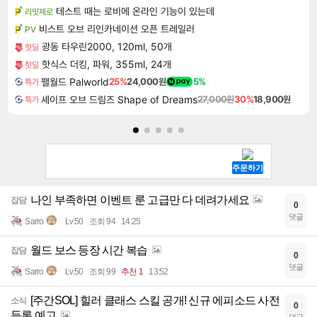
테스트 때는 로비에 온라인 기능이 있는데
리밋제로
비스트 오브 리인카네이션 오픈 트레일러
PV
광동 타우린2000, 120ml, 50개
핫딜
핫식스 더킹, 파워, 355ml, 24개
핫딜
팰월드 Palworld
25%
24,000원
5%
특가
셰이프 오브 드림즈 Shape of Dreams
27,000원
30%
18,900원
특가
나인 부족하면 이벤트 룬 고급만 다 데려가세요
잡담
0
댓글
Sarro
Lv.50
조회 94
14:25
월드 보스 등장 시간 복습
잡담
0
댓글
Sarro
Lv.50
조회 99
추천 1
13:52
[주간SOL] 힐러 클래스 스킬 공개! 신규 에피소드 사전
소식
0
등록 예고