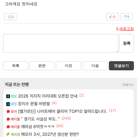
그러게요 멋지네요
답글
0
0
새로고침
등록
목록
본문
이전
다음
댓글보기
지금 뜨는 인벤
더보기+
[2]
2026 치지직 이리대회 오픈컵 안내
정보
[4]
장지수 문월 비방썰
클립
[37]
[벨가르딘] 나이트메어 클리어 TOP10 알려드립니다.
로아
[249]
“ 경기도 사실상 부도. ”
메이플
[64]
에마삼 6억컷ㅋㅋㅋ
메이플
메모리 3사, 2027년 생산분 완판?
해외겜