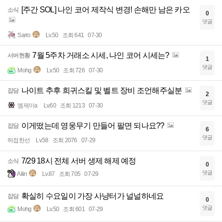
[주간 SOL] 나인 코어 제작식 변경! 손해만 남은 카오
소식
0
댓글
Sarro
Lv.50
조회 641
07-30
7월 5주차 거래소 시세, 나인 코어 시세는?
서버현황
1
댓글
Mohg
Lv.50
조회 726
07-30
나이트 추후 희귀스킬 및 벨트 장비 조언해주실분
잡담
2
댓글
엠제이a
Lv.60
조회 1213
07-30
이게떴는데 영웅무기 만들어 팔면 되나요??
잡담
6
댓글
허접한선
Lv.58
조회 2076
07-29
7/29 18시 전체 서버 생제 해제 예정
소식
0
댓글
Aliin
Lv.87
조회 705
07-29
확실히 수요일이 가장 사냥터가 널널하네요
잡담
0
댓글
Mohg
Lv.50
조회 601
07-29