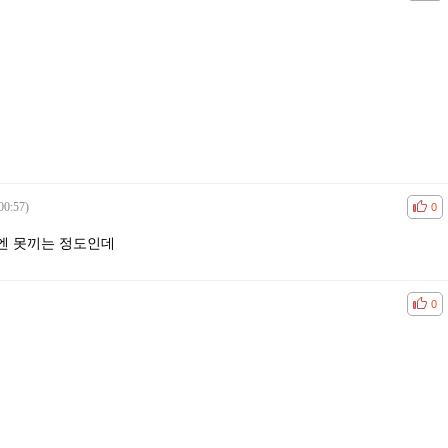
00:57)
공감
비공
0
엔 못끼는 정도인데
공감
비공
0