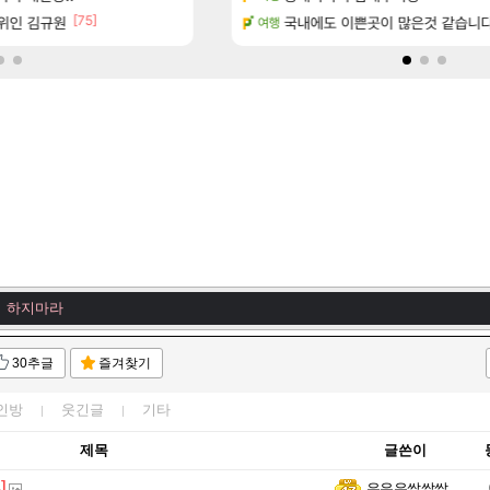
[75]
1위인 김규원
마치고.. (feat. 리아)
아니 뭔 샤타 안 나왔다고 진짜 화내는 
국내에도 이쁜곳이 많은것 같습니
메이플
여행
멸의 왕, 두동이 하늘에 서겠다.
 하지마라
 하지마라
갈 노크리
 하지마라
ㅅㅇ
30추글
즐겨찾기
 전광판 시작!!
 하지마라
인방
웃긴글
기타
제목
글쓴이
ㅅㅇ
]
우우우쌀쌀쌀