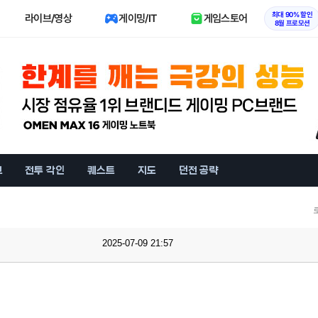
최대 90% 할인
라이브/영상
게이밍/IT
게임스토어
8월 프로모션
브
전투 각인
퀘스트
지도
던전 공략
2025-07-09 21:57