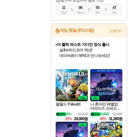
참가자 모집까지 남은 기간
11
06
55
46
Days
Hours
Min
Sec
게임 핫딜 (PC/스팀)
스토어+
더 렐릭 퍼스트 가디언 정식 출시
설화x하드코어 액션!
네이버페이 혜택과 만나보세요!
인벤게임즈 8월 특별 할인!
드래곤소드: 어웨이크닝 입점!
문명 7 특별 할인!
마블 투혼 파이팅 소울즈 정식출시!
귀무자: 검의 길 예약 판매 중!
비스트 오브 리인카네이션 정식 출시!
커세어 코브 출시 기념 할인!
베데스다 40주년 기념 할인 중!
캡콤 프렌차이즈 할인 진행 중!
캡콤 일부 상품 상시 할인
스타워즈 은하계 레이서
로블록스 기프트 카드 공식 입점
인기 퍼블리셔 모음!
스팀으로 만나는 드래곤소드!
조선&고려 DLC 출시 예정
마블 히어로 총 출동&화려한 격투!
10% 할인과
게임프릭 신작 IP
해적'섬'을 발전시키자!
베데스다의 명작들을
몬헌, 바하 등 인기 IP를
몬헌 와일즈 & 드래곤즈 도그마2
인벤게임즈에서 10% 추가 적립
Robux를 가장 안전하고
최대 90% 할인가를 만나보세요!
네이버혜택과 함께 만나보세요!
50%할인&추가 적립까지!
네이버 포인트 혜택까지!
이니&베니 혜택까지!
네이버 혜택가와 함께 예약하세요!
할인&네이버혜택으로 만나보세요!
40주년 프로모션으로 만나보세요!
할인가에 만나보세요!
일부 에디션 상시 할인!
혜택으로 예약 판매 중
편안하게 충전하세요
팰월드 Palworld
나 혼자만 레벨업
어라이즈 오버드라
이브 디럭스 에디션
5%
32,000
3,000
52,000
Solo Leveling Arise
25%
24,000원
40%
31,200원
Overdrive Deluxe Edi
tion