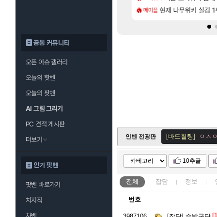
[44]
역사상 최고의 약코
사쿠라 마이 성우 정보 및 주요 필모
현재 나무위키 실검 
프롤로그 테스트를 
메이플
리밋제로
공통 커뮤니티
오픈 이슈 갤러리
오늘의 핫벤
[전국절제협회]
사
오늘의 팟벤
[바드힐링]
ㅇㅅㅇ
[바드힐링]
ㅇㅅㅇ
AI 그림 그리기
[적룡필살]
아 쌰
PC 견적 게시판
[바드힐링]
ㅇㅅㅇ
인벤 전광판
더보기
[연두부새우]
ㅇ
10추글
인기 팟벤
로아 인벤
[바드힐링]
ㅇㅅㅇ
전체
잡담
정보
팟벤 바로가기
[암다]
친구구함
번호
치지직
[응집물리학]
ㅇ
차벤
[1
3987106
[잡담]
수박군단