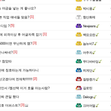
 하지마라
 야금술 넣는 게 좋나요?
박시용
멸의 왕, 두동이 하늘에 서겠다.
[1]
쁜 직업 얘네들 맞음?
항산화제
[5]
디임 ?
Newjeans
[1]
에 피격이상 후 어글자쪽 잡기
백묘요란
[3]
5000이면 무난하게 깸?
늅뉴비7
[1]
존나싸네?
어주자
우 참았따
뚜디바바딩
만에 칭호따는게 가능하다니
히게단
[2]
긋겠다며 전재학!!!!!!!
질량증가
인서 /젬선택 이거 효율 아는사람?
길로틴
짜 큰일 했다
Daksgo
[3]
호 더퍼스트?
끄어어얼