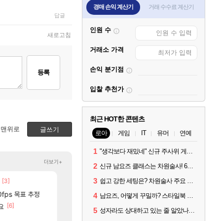
경매 손익 계산기
거래 수수료 계산기
답글
인원 수
새로고침
거래소 가격
손익 분기점
등록
입찰 추천가
최근 HOT한 콘텐츠
맨위로
글쓰기
로아
게임
IT
유머
연예
1
"생각보다 재밌네" 신규 주사위 게임 티카투카 호평
더보기+
2
신규 남요즈 클래스는 차원술사! 6월 20일 로아온 썸머 정리
3
[3]
[47]
쉽고 강한 세팅은? 차원술사 주요 빌드와 스킬 코드
ㅇㅂ)진짜 개웃기네 ㅋㅋ
중국 CXMT, D램 매출 점유율 7%…글로벌 4위로 부상
메이플
해외겜
[
0fps 목표 추정
썬데이가 샤타가 아닌 큰 이유는 경매장 불안정때문일듯
AI발 원가 압박, 메인보드값 오르나
메이플
해외겜
4
남요즈, 어떻게 꾸밀까? 스타일북 인기 차원술사 커스터마이즈
[6]
[130]
요
파리바게트 본사에서 연락왔음
리싱크드 1.06 패치노트 (8/5)
메이플
리싱크드
5
성자라도 상대하고 있는 줄 알았나? 벨가르딘 이모저모
[11]
[12]
근뎀 300 달성!
메모리 3사, 2027년 생산분 완판?
리니지M
해외겜