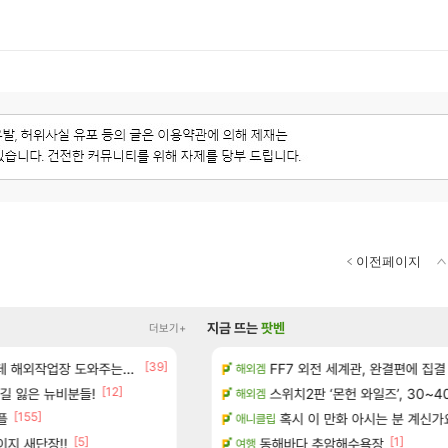
이전페이지
지금 뜨는
팟벤
더보기+
[39]
[183]
보 및 출연작 모음
업장 도와주는 짓은 좀 아니지않냐?
골드 파는 게 왜 쌀숭이임?
FF7 외전 세계관, 완결편에 집결
로아
해외겜
[12]
[13]
진행해봤습니다! 참여부터 추첨까지????
길 잃은 뉴비분들!
아떨린다 한시간후면
스위치2판 ‘몬헌 와일즈’, 30~4
리니지M
해외겜
[155]
[14]
플
우 정보 및 주요 필모
주말패키지가 나왔읍니다.
혹시 이 만화 아시는 분 계신가
리니지M
애니클립
[5]
[1]
지 새단장!!
(40개) - 귀환한 영혼 도전과제
공장: xx님 옴니움 장서 안하셨어요?
동해바다 추암해수욕장
와우
여행