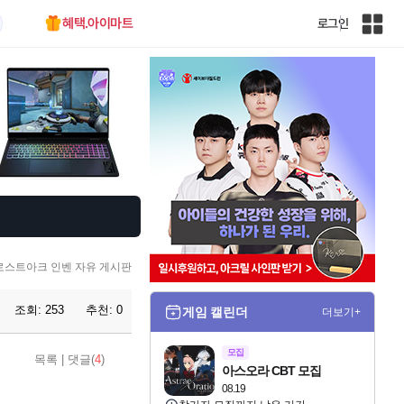
혜택.아이마트
로그인
인
벤
전
체
사
이
트
맵
로스트아크 인벤 자유 게시판
조회:
253
추천:
0
게임 캘린더
더보기+
모집
목록
|
댓글(
4
)
아스오라 CBT 모집
08.19