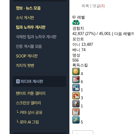
목록
|
댓글(
4
)
정보 · 뉴스 모음
레벨
소식 게시판
팁과 노하우 게시판
경험치
42,837
(27%)
/ 45,001
( 다음 레벨까지
삭제된 팁과 노하우 게시판
포인트
이니
13,487
인증 게시물 모음
베니
74
명성
SOOP 게시판
556
획득스킬
치지직 팟벤
4
미디어 게시판
6
1
팬아트 카툰 갤러리
3
스크린샷 갤러리
1
└
커마 상시 공유
└
로아 AI 그림
5