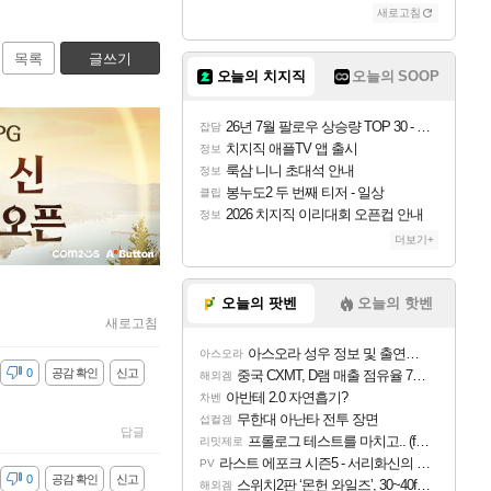
새로고침
목록
글쓰기
오늘의 치지직
오늘의 SOOP
26년 7월 팔로우 상승량 TOP 30 - 월간 치지직
잡담
치지직 애플TV 앱 출시
정보
룩삼 니니 초대석 안내
정보
봉누도2 두 번째 티저 - 일상
클립
2026 치지직 이리대회 오픈컵 안내
정보
더보기+
오늘의 팟벤
오늘의 핫벤
새로고침
아스오라 성우 정보 및 출연작 모음
아스오라
감
0
공감 확인
신고
중국 CXMT, D램 매출 점유율 7%…글로벌 4위로 부상
해외겜
아반테 2.0 자연흡기?
차벤
무한대 아난타 전투 장면
섭컬겜
답글
프롤로그 테스트를 마치고.. (feat. 리아)
리밋제로
라스트 에포크 시즌5 - 서리화신의 분노 티저
PV
감
0
공감 확인
신고
스위치2판 ‘몬헌 와일즈’, 30~40fps 목표 추정
해외겜