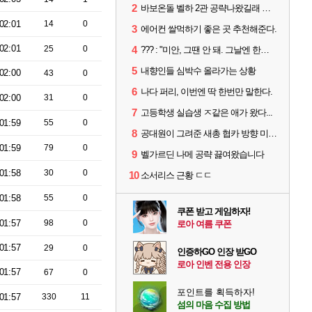
2
바보온돌 벨하 2관 공략나왔길래 보는데
02:01
14
0
3
에어컨 쌀먹하기 좋은 곳 추천해준다.
02:01
25
0
4
??? : "미안, 그땐 안 돼. 그날엔 한국에 가야 해."
5
내향인들 심박수 올라가는 상황
02:00
43
0
6
나다 퍼리, 이번엔 딱 한번만 말한다.
02:00
31
0
7
고등학생 실습생 ㅈ같은 애가 왔다...
01:59
55
0
8
공대원이 그려준 새총 협카 방향 미리 아는법
01:59
79
0
9
벨가르딘 나메 공략 끓여왔습니다
01:58
30
0
10
소서리스 근황 ㄷㄷ
01:58
55
0
쿠폰 받고 게임하자!
01:57
98
0
로아 여름 쿠폰
01:57
29
0
인증하GO 인장 받GO
로아 인벤 전용 인장
01:57
67
0
포인트를 획득하자!
01:57
330
11
섬의 마음 수집 방법