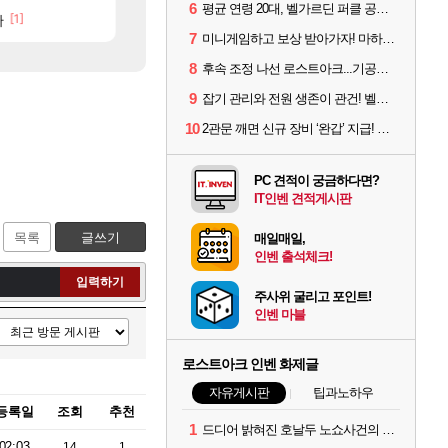
6
평균 연령 20대, 벨가르딘 퍼클 공대 '영로티'를 만나다
[1]
[85]
[44]
사람도 있네
다
메이플 역사상 최고의 약코
아사쿠라 마이 성우 정보 및 주요 필모
메이플
아스오라
7
미니게임하고 보상 받아가자! 마하라카 썸머 캠프 할 일은?
8
후속 조정 나선 로스트아크...기공사, 차원술사 하향
9
잡기 관리와 전원 생존이 관건! 벨가르딘 유물 칭호 획득방법 정리
10
2관문 깨면 신규 장비 ‘완갑’ 지급! 그림자 레이드 벨가르딘 공개
PC 견적이 궁금하다면?
IT인벤 견적게시판
목록
글쓰기
매일매일,
인벤 출석체크!
입력하기
주사위 굴리고 포인트!
인벤 마블
로스트아크 인벤 화제글
자유게시판
팁과노하우
등록일
조회
추천
1
드디어 밝혀진 호날두 노쇼사건의 진실 ㅁㅊㄷㄷㄷㄷ
02:03
14
1