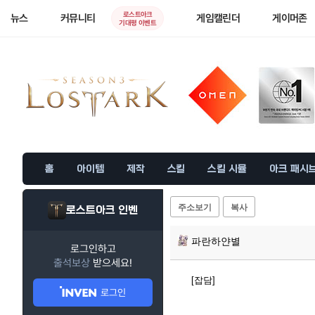
로스트아크
뉴스
커뮤니티
게임캘린더
게이머존
기대평 이벤트
홈
아이템
제작
스킬
스킬 시뮬
아크 패시
주소보기
복사
로스트아크 인벤
파란하얀별
로그인하고
출석보상
받으세요!
[잡담]
로그인