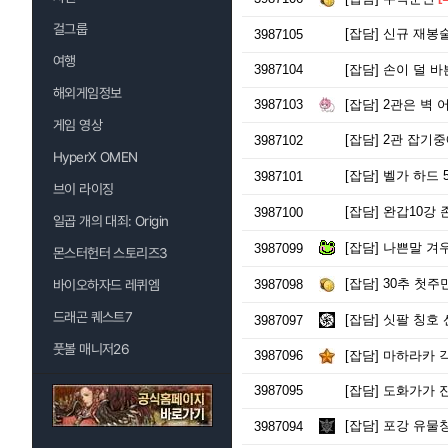
[바드힐링]
ㅇㅅㅇ
걸그룹
[잡담]
신규 재봉술
3987105
[전국절제협회]
사
여행
3987104
[잡담]
손이 덜 바
해외게임정보
3987103
[잡담]
2관은 벽 어
게임 영상
[잡담]
2관 잡기중
3987102
HyperX OMEN
[잡담]
벨가 하드 
3987101
브이 라이징
[잡담]
완갑10강 
3987100
일곱 개의 대죄: Origin
[잡담]
나쁜말 겨
3987099
몬스터헌터 스토리즈3
[잡담]
30추 첫주
바이오하자드 레퀴엠
3987098
드래곤 퀘스트7
[잡담]
싯팔 칭호 선
3987097
풋볼 매니저26
3987096
[잡담]
마하라카 각
3987095
[잡담]
도화가가 진
[잡담]
포강 유물칭
3987094