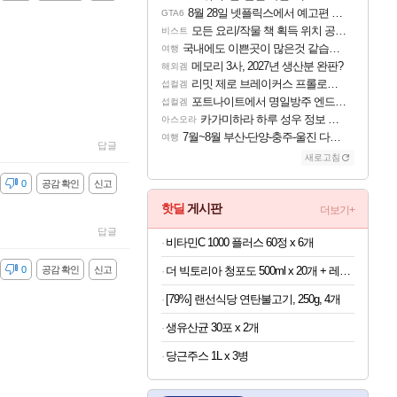
8월 28일 넷플릭스에서 예고편 공개 예정
GTA6
모든 요리/작물 책 획득 위치 공략 (36개) - 미식가 도전과제
비스트
국내에도 이쁜곳이 많은것 같습니다
여행
메모리 3사, 2027년 생산분 완판?
해외겜
리밋 제로 브레이커스 프롤로그 테스트 후기 영상 업로드
섭컬겜
포트나이트에서 명일방주 엔드필드 [펠리카] 판매 예정
섭컬겜
카가미하라 하루 성우 정보 및 주요 필모
아스오라
7월~8월 부산-단양-충주-울진 다녀왔어요~
여행
답글
새로고침
감
0
공감 확인
신고
핫딜
게시판
더보기+
답글
비타민C 1000 플러스 60정 x 6개
더 빅토리아 청포도 500ml x 20개 + 레몬 500ml x 20개
감
0
공감 확인
신고
[79%] 랜선식당 연탄불고기, 250g, 4개
생유산균 30포 x 2개
당근주스 1L x 3병