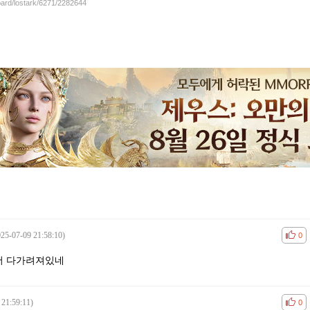
oard/lostark/6271/2282644
025-07-09 21:58:10)
공감
비공
0
서 다가려져있네
 21:59:11)
공감
비공
0