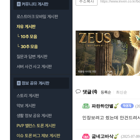
주소복사
https://www.inven.co.kr/b
커뮤니티 게시판
로스트아크 모바일 게시판
자유 게시판
└
10추 모음
└
30추 모음
질문과 답변 게시판
서버 사건 사고 게시판
정보 공유 게시판
(4)
댓글
등록순
|
최신순
스토리 게시판
악보 게시판
파란하얀별
(2
생활 정보 공유 게시판
인장보려고 썼는데 안건드려
PVP 밸런스 토론 게시판
이슈 토론 버그 제보 게시판
굽네고바삭
(2025-07-09