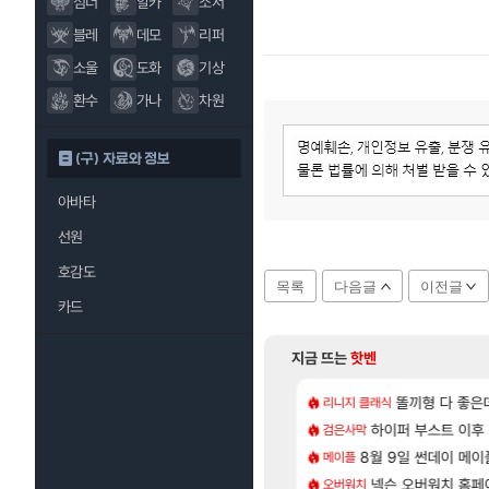
섬너
알카
소서
블레
데모
리퍼
소울
도화
기상
환수
가나
차원
(구) 자료와 정보
아바타
선원
호감도
목록
다음글
이전글
카드
지금 뜨는
핫벤
[47]
[1]
짜 개웃기네 ㅋㅋ
CXMT, D램 매출 점유율 7%…글로벌 4위로 부상
아스오라 성우 정
똘끼형 다 좋은데 해외작
리니지 클래식
아스오라
[57]
샤타가 아닌 큰 이유는 경매장 불안정때문일듯
발 원가 압박, 메인보드값 오르나
명조 공식 이모티콘 이벤트 
하이퍼 부스트 이후 
검은사막
명조
[130]
게트 본사에서 연락왔음
크드 1.06 패치노트 (8/5)
8월 9일 썬데이 메이
아키츠 아키나 성
메이플
아스오라
[12]
300 달성!
 3사, 2027년 생산분 완판?
넥슨 오버워치 홈페이
모든 성소 위치 공략 
오버워치
비스트