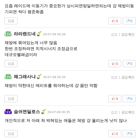
요즘 레이드에 이동기가 중요한가 상시피면맞딜하면되는데 걍 체방이동
기피면 싹다 평준화좀
답글
0
0
라라랜드네
26-07-08 00:34
신고
|
공감 확인
체방에 묶여있는게 너무 많음
한번 조정하려면 치적시너지 조정급으로
대규모밸패급이라
답글
0
0
왜그래사냐
26-07-08 00:34
신고
|
공감 확인
체방이 약한대신 메리트를 줘야하는데 걍 몸만 약함
답글
4
0
숨쉬면딜로스
26-07-08 00:35
신고
|
공감 확인
개인적으로 저 아래 쳐 박혀있는 애들은 체방 걍 올리는게 낫지 않나
답글
0
0