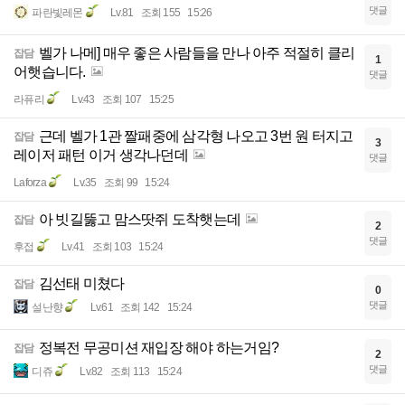
댓글
파란빛레몬
Lv.81
조회 155
15:26
벨가 나메] 매우 좋은 사람들을 만나 아주 적절히 클리
잡담
1
어햇습니다.
댓글
라퓨리
Lv.43
조회 107
15:25
근데 벨가 1관 짤패중에 삼각형 나오고 3번 원 터지고
잡담
3
레이저 패턴 이거 생각나던데
댓글
Laforza
Lv.35
조회 99
15:24
아 빗길뚫고 맘스땃쥐 도착햇는데
잡담
2
댓글
후접
Lv.41
조회 103
15:24
김선태 미쳤다
잡담
0
댓글
설난향
Lv.61
조회 142
15:24
정복전 무공미션 재입장 해야 하는거임?
잡담
2
댓글
디쥬
Lv.82
조회 113
15:24