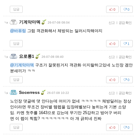
답글
0
0
기계악마덱
26-07-08 08:04
신고
|
공감 확인
@바퓨링
그럼 객관화해서 체방되는 딜러시작해야지
답글
0
1
요로롱1
26-07-08 08:40
신고
|
공감 확인
@기계악마덱
구조가 잘못된거지 객관화 이지랄하고있네 노인장 겜안
분새끼가 ㅋㅋ
답글
0
0
Socerress
26-07-08 10:22
신고
|
공감 확인
노인장 댓글에 댓 안다는데 어이가 없네 ㅋㅋㅋㅋㅋ 체방딜러는 정상
인이라면 무조건 장비별 템렙을 입장레벨보다 높히는게 기본 소양
임. 카멘 첫주를 1643으로 갔는데 무기만 25강하고 방어구 버리
면 이 렙이 찍힘? ㅋㅋㅋㅋㅋㅋㅋ 아 개 긁히네 진짜
답글
0
0