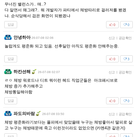
무너진 밸런스가.. 매..?
다 알면서 왜그래?.. 뭐 개발자가 파티에서 체방따리로 걸러져를 봤겠
냐. 순삭당해서 검은 화면이 되봤겠냐
답글
0
0
안녕하아
26-07-08 02:06
신고
|
공감 확인
놀랍게도 평준화 되고 있음. 선후딜만 아직도 평준화 안해주는중.
답글
0
3
하칸션해
26-07-08 02:07
신고
|
공감 확인
ㄹㅇ 체방 워로드나 디트 뭐이런 헤드 직업군들은 아크패시브로
체방 증가 추가해주고
체방통일해야함
답글
0
0
파도의바람
26-07-08 03:50
신고
|
공감 확인
체방 평준화라기보다는 풀피에서 맞았을때 누구는 체방좋아서 딸피로 살
고 누구는 체방때문에 죽고 이런것이라도 없었으면 (카멘4관 같은거)
답글
0
0