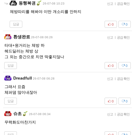
동행복권
26-07-08 10:23
신고
|
공감 확인
체방따리를 해봐야 이딴 개소리를 안하지
답글
0
0
환생완료
26-07-08 06:26
신고
|
공감 확인
타대+원거리는 체방 하
헤드딜러는 체방 상
그 외는 중간으로 치면 딱좋지않나
답글
0
0
Dreadfull
26-07-08 06:28
신고
|
공감 확인
그래서 요즘
체퍼댐 많이내잖아
답글
0
0
슈초
26-07-08 06:34
신고
|
공감 확인
무력화도마찬가지
답글
0
0