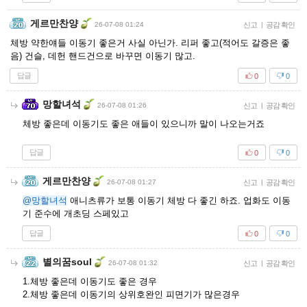
게르만찬양
26-07-08 01:24
신고
|
공감 확인
체방 약한얘들 이동기 좋은거 사실 아닌가. 리퍼 좋고(적어도 갈증은 좋
음) 건슬, 데헌 핸드건으로 바꾸면 이동기 많고.
답글
0
0
망할녀석
26-07-08 01:26
신고
|
공감 확인
체방 좋은데 이동기도 좋은 애들이 있으니까 말이 나오는거죠
답글
0
0
게르만찬양
26-07-08 01:27
신고
|
공감 확인
@망할녀석
애니츠류가 보통 이동기 체방 다 좋긴 하죠. 업화도 이동
기 준수에 개초딩 스페있고
답글
0
0
별의꿈soul
26-07-08 01:32
신고
|
공감 확인
1.체방 좋은데 이동기도 좋은 경우
2.체방 좋은데 이동기의 상위호완인 피면기가 많은경우