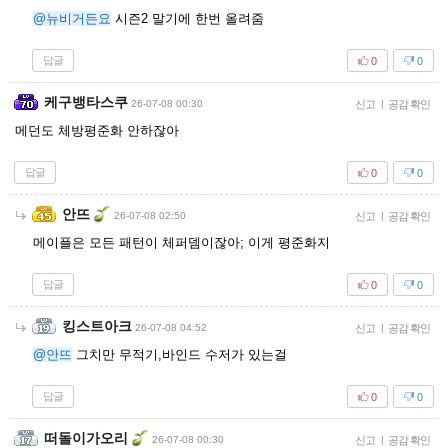
@뉴비거든요
시즌2 말기에 한번 올려줌
답글
0
0
케구뱅타스쿠
26-07-08 00:30
신고
|
공감 확인
메던도 체방평준화 안하잖아
답글
0
0
안뜨
26-07-08 02:50
신고
|
공감 확인
메이플은 모든 패턴이 체퍼뎀이잖아; 이게 평준화지
답글
0
0
킹스트아크
26-07-08 04:52
신고
|
공감 확인
@안뜨
그치만 무적기,바인드 수저가 있는걸
답글
0
0
떠돌이가오리
26-07-08 00:30
신고
|
공감 확인