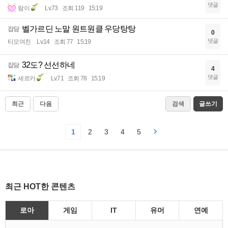
댓글
람이
Lv.73
조회 119
15:19
벨가르딘 노말 원트원클 우당탕탕
잡담
0
댓글
티모여친
Lv.14
조회 77
15:19
32도? 선선하네
잡담
4
댓글
세르카
Lv.71
조회 78
15:19
최근
다음
검색
글쓰기
1
2
3
4
5
최근 HOT한 콘텐츠
로아
게임
IT
유머
연예