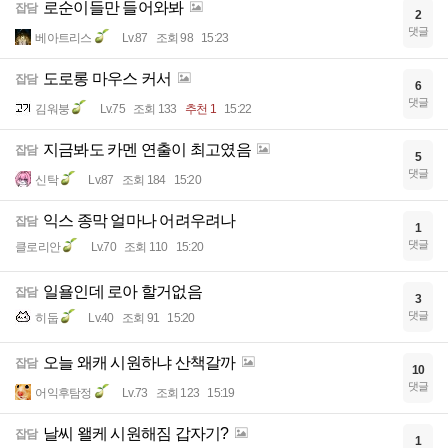
로순이들만 들어와봐
잡담
2
댓글
베아트리스
Lv.87
조회 98
15:23
도로롱 마우스 커서
잡담
6
댓글
김워붕
Lv.75
조회 133
추천 1
15:22
지금봐도 카멘 연출이 최고였음
잡담
5
댓글
신탁
Lv.87
조회 184
15:20
익스 종막 얼마나 어려우려나
잡담
1
댓글
클로리안
Lv.70
조회 110
15:20
일욜인데 로아 할거없음
잡담
3
댓글
히둡
Lv.40
조회 91
15:20
오늘 왜캐 시원하냐 산책갈까
잡담
10
댓글
어익후탐정
Lv.73
조회 123
15:19
날씨 왤케 시원해짐 갑자기?
잡담
1