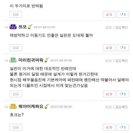
이 두가지로 반박됨
답글
1
0
쯔모
26-07-08 01:56
신고
|
공감 확인
체방약하고 이동기도 안좋은 실린은 도대체 뭘까
답글
0
0
마리린귀여워
26-07-08 05:58
신고
|
공감 확인
실린이 이거에 대한 대표적인 반례인데
물론 원거리 딜링 때문에 설계가 이렇게 된거긴한데
현시점 해우물음진에 기본케어에 패턴때매 웬만해선 딱붙어서 딜해야
되는게 디폴트인 시점에서 이게 맞는건가싶음
답글
0
0
뭐야어케쏴요
26-07-08 08:00
신고
|
공감 확인
호크는?
답글
0
0