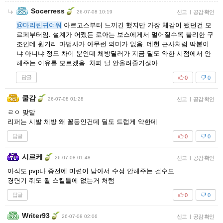
Socerress
26-07-08 10:19
신고
|
공감 확인
@마리린귀여워
아르고스부터 느끼긴 했지만 가장 체감이 됐던건 모
르페부터임. 설계가 어쨌든 로아는 보스에게서 멀어질수록 불리한 구
조인데 원거리 마법사가 아무런 의미가 없음. 데헌 근사처럼 딱붙이
냐 아니냐 정도 차이 뿐인데 체방딜러가 지금 딜도 약한 시점에서 안
해주는 이유를 모르겠음. 차피 딜 안올려줄거잖아
답글
0
0
쿨감
26-07-08 01:28
신고
|
공감 확인
ㄹㅇ 맞말
리퍼는 시발 체방 왜 꼴등인건데 딜도 드럽게 약한데
답글
0
0
시르케
26-07-08 01:48
신고
|
공감 확인
아직도 pvp나 증전에 미련이 남아서 수정 안해주는 걸수도
경면기 줘도 될 스킬들에 없는거 처럼
답글
0
0
Writer93
26-07-08 02:06
신고
|
공감 확인