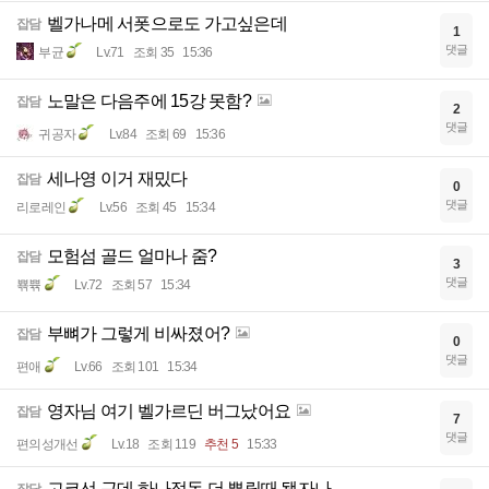
벨가나메 서폿으로도 가고싶은데
잡담
1
댓글
부균
Lv.71
조회 35
15:36
노말은 다음주에 15강 못함?
잡담
2
댓글
귀공자
Lv.84
조회 69
15:36
세나영 이거 재밌다
잡담
0
댓글
리로레인
Lv.56
조회 45
15:34
모험섬 골드 얼마나 줌?
잡담
3
댓글
뾲쀾
Lv.72
조회 57
15:34
부뼈가 그렇게 비싸졌어?
잡담
0
댓글
편애
Lv.66
조회 101
15:34
영자님 여기 벨가르딘 버그났어요
잡담
7
댓글
편의성개선
Lv.18
조회 119
추천 5
15:33
고코선 근데 하나정돈 더 뿌릴때 됏자나