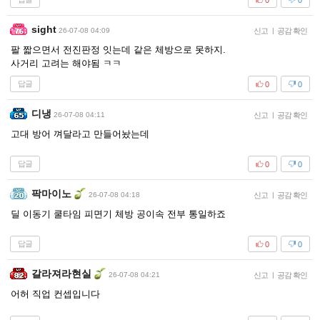
sight
26-07-08 04:09
신고
|
공감 확인
팔 짧으면서 전진판정 잇는데 같은 체방으로 못하지.
사거리 고려는 해야됨 ㅋㅋ
답글
0
0
디냉
26-07-08 04:11
신고
|
공감 확인
고대 방어 껴달라고 만들어놨는데
답글
0
0
팍마이노
26-07-08 04:18
신고
|
공감 확인
딜 이동기 쿨타임 피면기 체방 공이속 전부 통일하죠
답글
0
0
갈라져라현실
26-07-08 04:21
신고
|
공감 확인
어허 직업 컨셉입니다