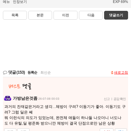
메뉴
인장보기
EXP 69%
목록
본문
이전
다음
댓글쓰기
댓글
(153)
등록순
|
최신순
새로고침
가방남은것좀
26-07-08 00:03
신고
|
공감 확인
과거의 잔재같은거라고 생각...체방이 구려? 이동기가 좋아. 이동기도 구
려? 그럼 딜은 쎄
뭐 이런식의 의도가 있었는데, 완전체 애들이 하나둘 나오더니 너도나
도 다 유틸,딜 평준화 받으니깐 체방이 결국 단점으로만 남은 상황