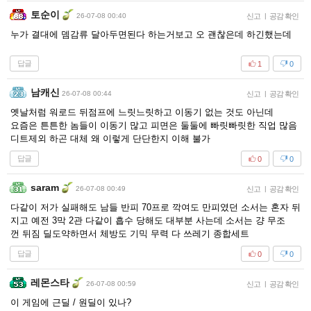
토순이
26-07-08 00:40
신고
|
공감 확인
누가 결대에 뎀감류 달아두면된다 하는거보고 오 괜찮은데 하긴했는데
답글
1
0
남캐신
26-07-08 00:44
신고
|
공감 확인
옛날처럼 워로드 뒤점프에 느릿느릿하고 이동기 없는 것도 아닌데
요즘은 튼튼한 놈들이 이동기 많고 피면은 둘둘에 빠릿빠릿한 직업 많음
디트제외 하곤 대체 왜 이렇게 단단한지 이해 불가
답글
0
0
saram
26-07-08 00:49
신고
|
공감 확인
다같이 저가 실패해도 남들 반피 70프로 깍여도 만피였던 소서는 혼자 뒤
지고 예전 3막 2관 다같이 흡수 당해도 대부분 사는데 소서는 걍 무조
껀 뒤짐 딜도약하면서 체방도 기믹 무력 다 쓰레기 종합세트
답글
0
0
레몬스타
26-07-08 00:59
신고
|
공감 확인
이 게임에 근딜 / 원딜이 있나?