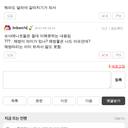
뭐라도 달라야 갈라치기가 되서
답글
0
0
Inben닉
26-07-08 16:14
신고
|
공감 확인
슈샤애니츠들은 절대 이해못하는 내용임
??? : 체방이 의미가 있나? 체방좋은 나도 아프던데?
체방따리는 이미 뒤져서 말도 못함
답글
0
0
새로고침
등록
목록
본문
이전
다음
댓글보기
지금 뜨는 인벤
더보기+