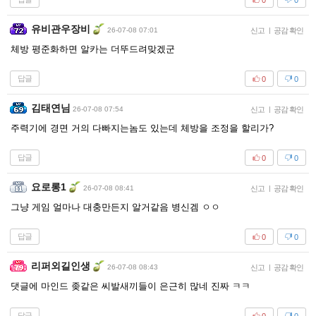
유비관우장비
26-07-08 07:01
신고
|
공감 확인
체방 평준화하면 알카는 더뚜드려맞겠군
답글
0
0
김태연님
26-07-08 07:54
신고
|
공감 확인
주력기에 경면 거의 다빠지는놈도 있는데 체방을 조정을 할리가?
답글
0
0
요로롱1
26-07-08 08:41
신고
|
공감 확인
그냥 게임 얼마나 대충만든지 알거같음 병신겜 ㅇㅇ
답글
0
0
리퍼외길인생
26-07-08 08:43
신고
|
공감 확인
댓글에 마인드 좆같은 씨발새끼들이 은근히 많네 진짜 ㅋㅋ
답글
0
0