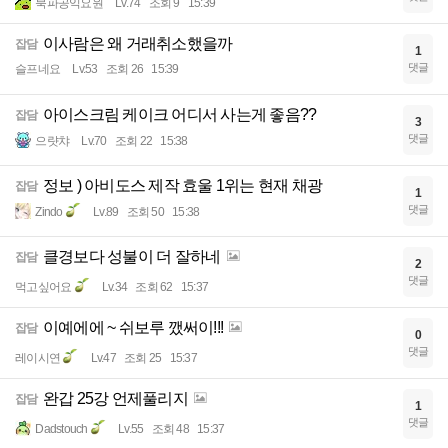
북파공익요원
Lv.74
조회 9
15:39
이사람은 왜 거래취소했을까
잡담
1
댓글
슬프네요
Lv.53
조회 26
15:39
아이스크림 케이크 어디서 사는게 좋음??
잡담
3
댓글
으럇챠
Lv.70
조회 22
15:38
정보 ) 아비도스 제작 효울 1위는 현재 채광
잡담
1
댓글
Zindo
Lv.89
조회 50
15:38
클경보다 성불이 더 잘하네
잡담
2
댓글
먹고싶어요
Lv.34
조회 62
15:37
이예에에 ~ 쉬보루 깼써이!!!
잡담
0
댓글
레이시연
Lv.47
조회 25
15:37
완갑 25강 언제풀리지
잡담
1
댓글
Dadstouch
Lv.55
조회 48
15:37