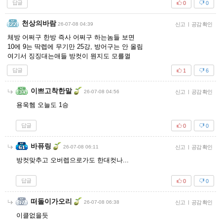
답글
0
0
천상의바람
26-07-08 04:39
신고
|
공감 확인
체방 어쩌구 한방 즉사 어쩌구 하는놈들 보면
10에 9는 딱렙에 무기만 25강, 방어구는 안 올림
여기서 징징대는애들 방컷이 뭔지도 모를껄
답글
1
6
이쁘고착한말
26-07-08 04:56
신고
|
공감 확인
용욱헴 오늘도 1승
답글
0
0
바퓨링
26-07-08 06:11
신고
|
공감 확인
방컷맞추고 오버렙으로가도 한대컷나...
답글
0
0
떠돌이가오리
26-07-08 06:38
신고
|
공감 확인
이클없을듯