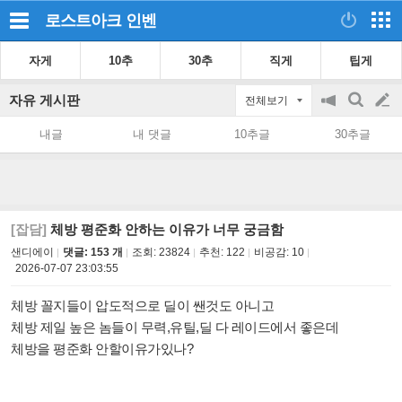
로스트아크
인벤
자게
10추
30추
직게
팁게
자유 게시판
전체보기
공
검
글
지
색
내글
내 댓글
10추글
30추글
on/off
쓰
기
[잡담]
체방 평준화 안하는 이유가 너무 궁금함
샌디에이
댓글: 153 개
조회:
23824
추천:
122
비공감:
10
2026-07-07 23:03:55
체방 꼴지들이 압도적으로 딜이 쌘것도 아니고
체방 제일 높은 놈들이 무력,유틸,딜 다 레이드에서 좋은데
체방을 평준화 안할이유가있나?