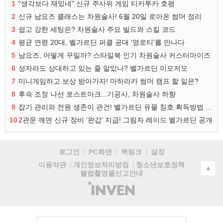
1
"생각보다 재밌네" 신규 주사위 게임 티카투카 호평
2
신규 남요즈 클래스는 차원술사! 6월 20일 로아온 썸머 정리
3
쉽고 강한 세팅은? 차원술사 주요 빌드와 스킬 코드
4
평균 연령 20대, 벨가르딘 퍼클 공대 '영로티'를 만나다
5
남요즈, 어떻게 꾸밀까? 스타일북 인기 차원술사 커스터마이즈
6
성자라도 상대하고 있는 줄 알았나? 벨가르딘 이모저모
7
미니게임하고 보상 받아가자! 마하라카 썸머 캠프 할 일은?
8
후속 조정 나선 로스트아크...기공사, 차원술사 하향
9
잡기 관리와 전원 생존이 관건! 벨가르딘 유물 칭호 획득방법 정리
10
2관문 깨면 신규 장비 ‘완갑’ 지급! 그림자 레이드 벨가르딘 공개
로그인
PC화면
퀵링크
설정
청소년보호정책
이용약관
개인정보처리방침
▲
불법촬영물신고안내
(주)
인
벤