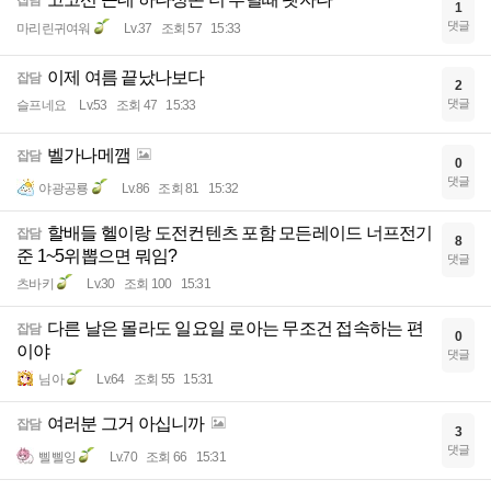
잡담
1
댓글
마리린귀여워
Lv.37
조회 57
15:33
이제 여름 끝났나보다
잡담
2
댓글
슬프네요
Lv.53
조회 47
15:33
벨가나메깸
잡담
0
댓글
야광공룡
Lv.86
조회 81
15:32
할배들 헬이랑 도전컨텐츠 포함 모든레이드 너프전기
잡담
8
준 1~5위뽑으면 뭐임?
댓글
츠바키
Lv.30
조회 100
15:31
다른 날은 몰라도 일요일 로아는 무조건 접속하는 편
잡담
0
이야
댓글
님아
Lv.64
조회 55
15:31
여러분 그거 아십니까
잡담
3
댓글
삘삘잉
Lv.70
조회 66
15:31