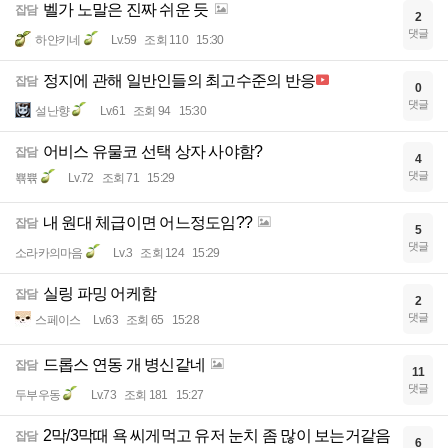
벨가 노말은 진짜 쉬운 듯
잡담
2
댓글
하얀키네
Lv.59
조회 110
15:30
정지에 관해 일반인들의 최고수준의 반응
잡담
0
댓글
설난향
Lv.61
조회 94
15:30
어비스 유물코 선택 상자 사야함?
잡담
4
댓글
뾲쀾
Lv.72
조회 71
15:29
내 원대 체급이면 어느정도임??
잡담
5
댓글
소라카의마음
Lv.3
조회 124
15:29
실링 파밍 어케함
잡담
2
댓글
스페이스
Lv.63
조회 65
15:28
드롭스 연동 개 병신같네
잡담
11
댓글
두부우동
Lv.73
조회 181
15:27
2막/3막때 욕 씨게먹고 유저 눈치 좀 많이 보는거같음
잡담
6