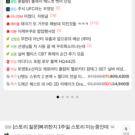
풍월량) 놀래서 헤드셋 벗어 던짐
클립
[5]
주식 UFC라는 우정잉
클립
[19]
미쳤다. 자랑글
리니지M
[172]
태극기 또 거꾸로 해놨네 미친것들 ㅋㅋㅋ
메이플
[5]
이케부쿠로 팝업행사장
이환
무한대 아난타 유출과 앞으로의 예상 (루머)
섭컬겜
[2]
선생님들 차 시동 끌 때 꾸르륵소리나는데
차벤
실버 팰리스 CBT 화제의 순간·후기 모음
실팰
아디다스 포럼 로우 블랙 HQ4425
핫딜
토앤토x산리오 제로비티 플럼피 헬로키티 참태그 SET 실버 여성용 쪼리
핫딜
닌텐도 스위치 2 본체 + 젤다의 전설 티어스 오브 더 킹덤 닌텐도 스위치 2 에디션 + 젤다의 전설 브레스 오브 더 와일드 닌텐도 스위치 2 에디션 번들
817,600원
1%
809,420원
특가
드래곤 퀘스트 III HD 2D 리메이크 Dragon Quest III HD 2D Remake
69,800원
50%
34,900원
특가
[스토리 질문]복귀한지 1주일 스토리 미는중인데
잡담
0
댓글