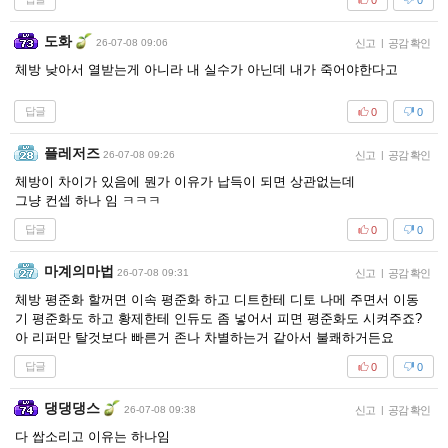
도화
26-07-08 09:06
신고
|
공감 확인
체방 낮아서 열받는게 아니라 내 실수가 아닌데 내가 죽어야한다고
답글
0
0
플레저즈
26-07-08 09:26
신고
|
공감 확인
체방이 차이가 있음에 뭔가 이유가 납득이 되면 상관없는데
그냥 컨셉 하나 임 ㅋㅋㅋ
답글
0
0
마계의마법
26-07-08 09:31
신고
|
공감 확인
체방 평준화 할꺼면 이속 평준화 하고 디트한테 디토 나메 주면서 이동
기 평준화도 하고 황제한테 인듀도 좀 넣어서 피면 평준화도 시켜주죠?
아 리퍼만 탈것보다 빠른거 존나 차별하는거 같아서 불쾌하거든요
답글
0
0
댕댕댕스
26-07-08 09:38
신고
|
공감 확인
다 쌉소리고 이유는 하나임