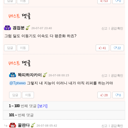
답글
이동
53
0
겜접분
26-07-07 23:40
신고
|
공감 확인
그럼 딜도 이동기도 이속도 다 평준화 하죠?
답글
이동
41
22
똑띠하자카이
26-07-08 00:15
신고
|
공감 확인
@Tptwwo
그렇지 내 지능이 이러니 내가 아직 리퍼를 하는거야
답글
이동
28
0
1 ~ 100
번째 댓글
[보기]
101 ~
번째 댓글
꿀판다
26-07-08 05:42
신고
|
공감 확인