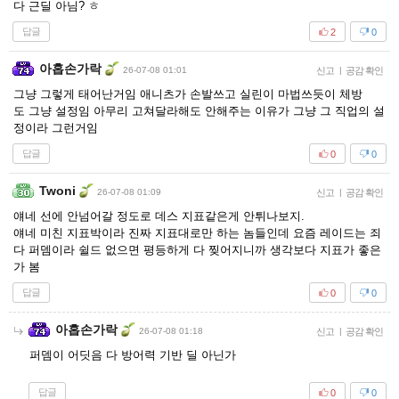
다 근딜 아님? ㅎ
답글
2
0
아홉손가락
26-07-08 01:01
신고
|
공감 확인
그냥 그렇게 태어난거임 애니츠가 손발쓰고 실린이 마법쓰듯이 체방
도 그냥 설정임 아무리 고쳐달라해도 안해주는 이유가 그냥 그 직업의 설
정이라 그런거임
답글
0
0
Twoni
26-07-08 01:09
신고
|
공감 확인
얘네 선에 안넘어갈 정도로 데스 지표같은게 안튀나보지.
얘네 미친 지표박이라 진짜 지표대로만 하는 놈들인데 요즘 레이드는 죄
다 퍼뎀이라 쉴드 없으면 평등하게 다 찢어지니까 생각보다 지표가 좋은
가 봄
답글
0
0
아홉손가락
26-07-08 01:18
신고
|
공감 확인
퍼뎀이 어딧음 다 방어력 기반 딜 아닌가
답글
0
0