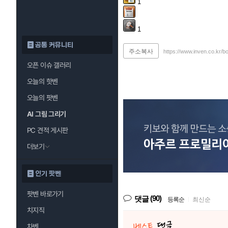
1
1
공통 커뮤니티
주소복사
https://www.inven.co.kr/b
오픈 이슈 갤러리
오늘의 핫벤
오늘의 팟벤
AI 그림 그리기
PC 견적 게시판
더보기
인기 팟벤
팟벤 바로가기
(90)
댓글
등록순
|
최신순
치지직
차벤