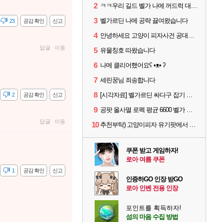
2
ㅋㅋ우리 길드 벨가 나메 꺼드럭 대다가 싸움났다
3
벨가르딘 나메 공략 끓여왔습니다
23
공감 확인
신고
4
안녕하세요 고양이 피자사건 공대원입니다.
답글
이동
5
유물칭호 따왔습니다
6
나메 클리어했어요ʕ •ᴥ• ʔ
7
세린꿍님 죄송합니다
8
[시각자료] 벨가르딘 싸다구 잡기 범위 일부
감
2
공감 확인
신고
9
공팟 올사멸 로펙 평균 6600 벨가 나메 클리어
답글
이동
10
추천부탁) 고양이피자 유기팟에서 4막 구조요청을 드립니다!!!!
쿠폰 받고 게임하자!
로아 여름 쿠폰
감
1
공감 확인
신고
인증하GO 인장 받GO
로아 인벤 전용 인장
포인트를 획득하자!
섬의 마음 수집 방법