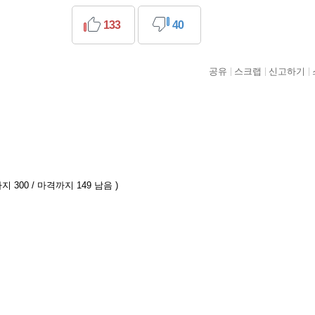
133
40
공유
스크랩
신고하기
지 300 / 마격까지 149 남음 )