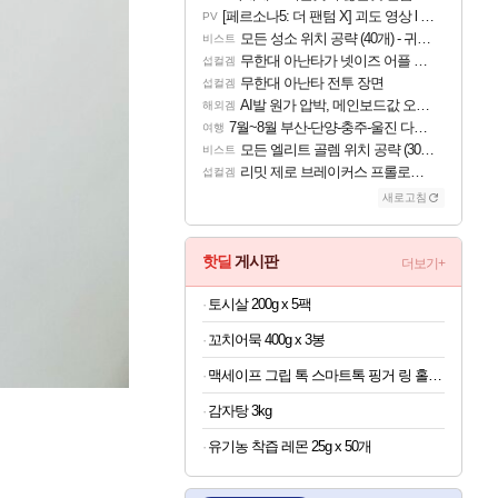
[페르소나5: 더 팬텀 X] 괴도 영상 l 타카마키 안·댄싱 스타
PV
모든 성소 위치 공략 (40개) - 귀환한 영혼 도전과제
비스트
무한대 아난타가 넷이즈 어플 달력에 일정 등록
섭컬겜
무한대 아난타 전투 장면
섭컬겜
AI발 원가 압박, 메인보드값 오르나
해외겜
7월~8월 부산-단양-충주-울진 다녀왔어요~
여행
모든 엘리트 골렘 위치 공략 (30개) - 방랑 결투가
비스트
리밋 제로 브레이커스 프롤로그 테스트 후기 영상 업로드
섭컬겜
새로고침
핫딜
게시판
더보기+
토시살 200g x 5팩
꼬치어묵 400g x 3봉
맥세이프 그립 톡 스마트톡 핑거 링 홀더 아이폰 갤럭시 자석 거치대
감자탕 3kg
유기농 착즙 레몬 25g x 50개