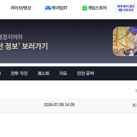
최대 90% 할인
라이브/영상
게이밍/IT
게임스토어
8월 프로모션
브
전투 각인
퀘스트
지도
던전 공략
2026-07-08 14:05
조