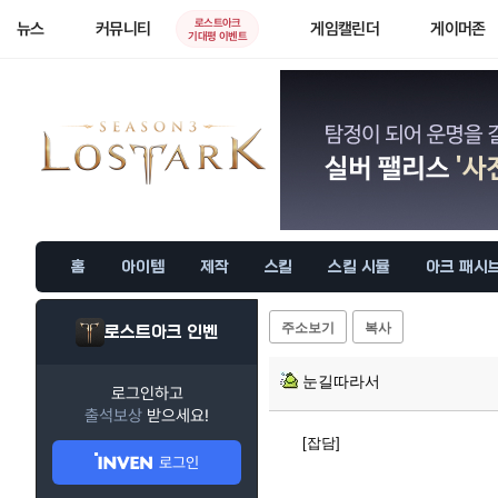
로스트아크
뉴스
커뮤니티
게임캘린더
게이머존
기대평 이벤트
홈
아이템
제작
스킬
스킬 시뮬
아크 패시
주소보기
복사
로스트아크 인벤
눈길따라서
로그인하고
출석보상
받으세요!
[잡담]
로그인