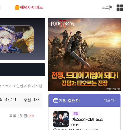
혜택.아이마트
로그인
인
벤
전
체
사
이
트
맵
로스트아크 인벤 자유 게시판
회:
47,421
추천:
133
게임 캘린더
더보기+
모집
목록
|
댓글(
90
)
아스오라 CBT 모집
08.19