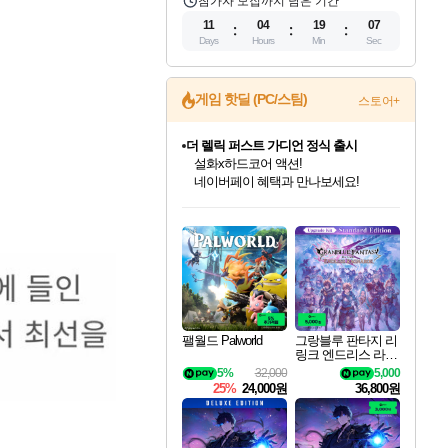
참가자 모집까지 남은 기간
11
04
19
06
Days
Hours
Min
Sec
게임 핫딜 (PC/스팀)
스토어+
베데스다 40주년 기념 할인 중!
베데스다의 명작들을
40주년 프로모션으로 만나보세요!
인벤게임즈 8월 특별 할인!
드래곤소드: 어웨이크닝 입점!
문명 7 특별 할인!
마블 투혼 파이팅 소울즈 정식출시!
귀무자: 검의 길 예약 판매 중!
비스트 오브 리인카네이션 정식 출시!
커세어 코브 출시 기념 할인!
더 렐릭 퍼스트 가디언 정식 출시
캡콤 프렌차이즈 할인 진행 중!
캡콤 일부 상품 상시 할인
스타워즈 은하계 레이서
로블록스 기프트 카드 공식 입점
인기 퍼블리셔 모음!
스팀으로 만나는 드래곤소드!
조선&고려 DLC 출시 예정
마블 히어로 총 출동&화려한 격투!
10% 할인과
게임프릭 신작 IP
해적'섬'을 발전시키자!
설화x하드코어 액션!
몬헌, 바하 등 인기 IP를
몬헌 와일즈 & 드래곤즈 도그마2
인벤게임즈에서 10% 추가 적립
Robux를 가장 안전하고
최대 90% 할인가를 만나보세요!
네이버혜택과 함께 만나보세요!
50%할인&추가 적립까지!
네이버 포인트 혜택까지!
이니&베니 혜택까지!
네이버 혜택가와 함께 예약하세요!
할인&네이버혜택으로 만나보세요!
네이버페이 혜택과 만나보세요!
할인가에 만나보세요!
일부 에디션 상시 할인!
혜택으로 예약 판매 중
편안하게 충전하세요
팰월드 Palworld
그랑블루 판타지 리
링크 엔드리스 라그
나로크 업그레이드
5%
32,000
5,000
킷 Granblue Fantasy
25%
24,000원
36,800원
Relink Endless Ragn
arok Upgrade Kit DL
C