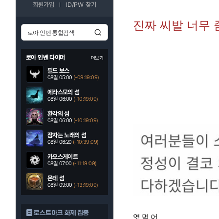
회원가입
ID/PW 찾기
진짜 씨발 너무
로아 인벤 타이머
더보기
필드 보스
08일 05:00
(-09:19:07)
에라스모의 섬
08일 06:00
(-10:19:07)
환각의 섬
08일 06:00
(-10:19:07)
잠자는 노래의 섬
08일 06:20
(-10:39:07)
카오스게이트
08일 07:00
(-11:19:07)
몬테 섬
08일 09:00
(-13:19:07)
로스트아크 화제 집중
엿 먹 어