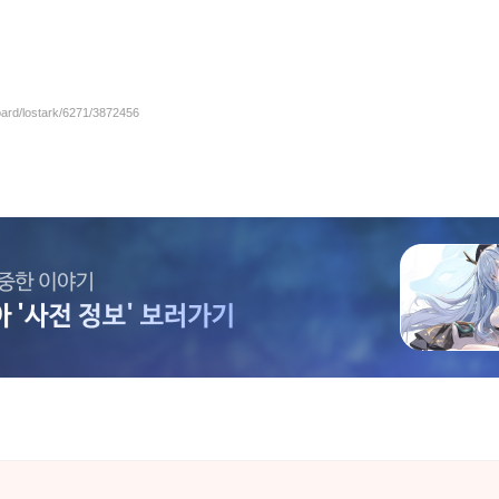
oard/lostark/6271/3872456