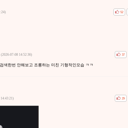
:24)
공감
비공감
52
(2026-07-08 14:52:36)
공감
비공
37
검색한번 안해보고 조롱하는 미친 기형적인모습 ㅋㅋ
 14:43:21)
공감
비공
29