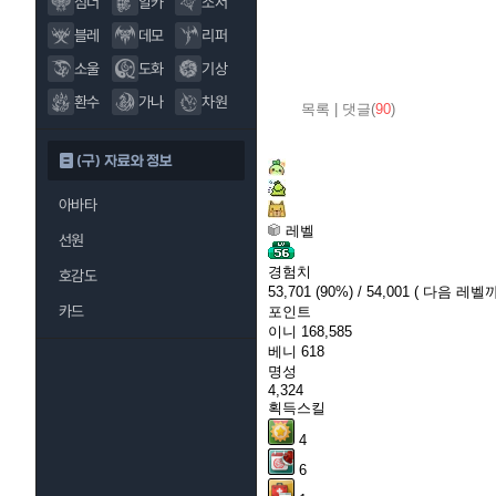
섬너
알카
소서
블레
데모
리퍼
소울
도화
기상
환수
가나
차원
목록
|
댓글(
90
)
(구) 자료와 정보
아바타
레벨
선원
경험치
호감도
53,701
(90%)
/ 54,001
( 다음 레벨까
카드
포인트
이니
168,585
베니
618
명성
4,324
획득스킬
4
6