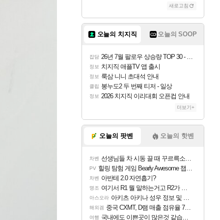
새로고침
오늘의 치지직
오늘의 SOOP
26년 7월 팔로우 상승량 TOP 30 - 월간 치지직
잡담
치지직 애플TV 앱 출시
정보
룩삼 니니 초대석 안내
정보
봉누도2 두 번째 티저 - 일상
클립
2026 치지직 이리대회 오픈컵 안내
정보
더보기+
오늘의 팟벤
오늘의 핫벤
선생님들 차 시동 끌 때 꾸르륵소리나는데
차벤
힐링 탐험 게임 Bearly Awesome 챕터 1 트레일러
PV
아반테 2.0 자연흡기?
차벤
여기서 R1 뭘 말하는거고 R2가 뭘말하는걸까요?
명조
아키츠 아키나 성우 정보 및 주요 필모
아스오라
중국 CXMT, D램 매출 점유율 7%…글로벌 4위로 부상
해외겜
국내에도 이쁜곳이 많은것 같습니다
여행