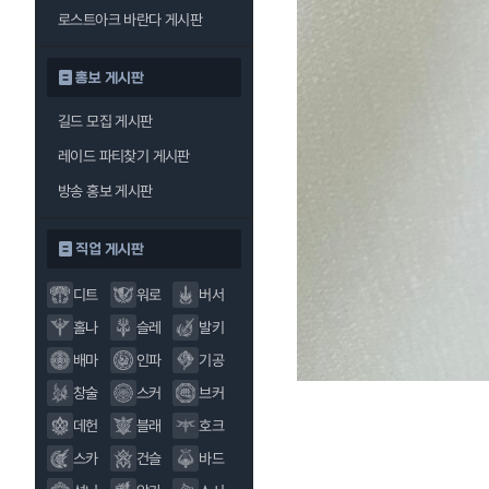
로스트아크 바란다 게시판
홍보 게시판
길드 모집 게시판
레이드 파티찾기 게시판
방송 홍보 게시판
직업 게시판
디트
워로
버서
홀나
슬레
발키
배마
인파
기공
창술
스커
브커
데헌
블래
호크
스카
건슬
바드