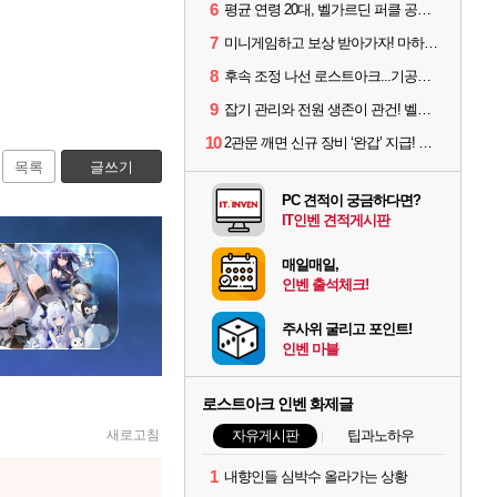
6
평균 연령 20대, 벨가르딘 퍼클 공대 '영로티'를 만나다
7
미니게임하고 보상 받아가자! 마하라카 썸머 캠프 할 일은?
8
후속 조정 나선 로스트아크...기공사, 차원술사 하향
9
잡기 관리와 전원 생존이 관건! 벨가르딘 유물 칭호 획득방법 정리
10
2관문 깨면 신규 장비 ‘완갑’ 지급! 그림자 레이드 벨가르딘 공개
목록
글쓰기
PC 견적이 궁금하다면?
IT인벤 견적게시판
매일매일,
인벤 출석체크!
주사위 굴리고 포인트!
인벤 마블
로스트아크 인벤 화제글
새로고침
자유게시판
팁과노하우
1
내향인들 심박수 올라가는 상황