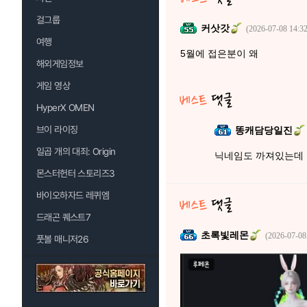
걸그룹
커삿갓
(2026-07-08 14:32
여행
5월에 접은분이 왜
해외게임정보
게임 영상
HyperX OMEN
브이 라이징
똥캐담당일진
일곱 개의 대죄: Origin
닉네임도 까져있는데 
몬스터헌터 스토리즈3
바이오하자드 레퀴엠
드래곤 퀘스트7
초록빛레몬
(2026-07-08
풋볼 매니저26