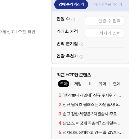
경매 손익 계산기
거래 수수료 계산기
인원 수
거래소 가격
스팸신고
추천 확인
손익 분기점
입찰 추천가
최근 HOT한 콘텐츠
로아
게임
IT
유머
연예
1
"생각보다 재밌네" 신규 주사위 게임 티카투카 호평
2
신규 남요즈 클래스는 차원술사! 6월 20일 로아온 썸머 정리
3
쉽고 강한 세팅은? 차원술사 주요 빌드와 스킬 코드
4
남요즈, 어떻게 꾸밀까? 스타일북 인기 차원술사 커스터마이즈
5
성자라도 상대하고 있는 줄 알았나? 벨가르딘 이모저모