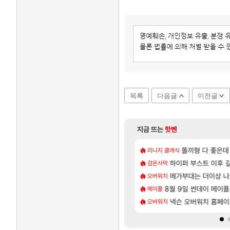
목록
다음글
이전글
지금 뜨는
핫벤
[14]
[1]
 D램 매출 점유율 7%…글로벌 4위로 부상
가 나왔읍니다.
아스오라 성우 정보 및
똘끼형 다 좋은데 해외작
아스오라
리니지 클래식
[57]
압박, 메인보드값 오르나
 아닌 큰 이유는 경매장 불안정때문일듯
아키츠 아키나 성우 정
하이퍼 부스트 이후 길
아스오라
검은사막
[11]
옴니움 장서 안하셨어요?
06 패치노트 (8/5)
모든 성소 위치 공략 (4
메가부대는 더이상 나
비스트
오버워치
[47]
2027년 생산분 완판?
개웃기네 ㅋㅋ
8월 9일 썬데이 메이플
프롤로그 테스트를 마치고.
리밋제로
메이플
[130]
본사에서 연락왔음
이 성우 정보 및 주요 필모
명조 공식 이모티콘 이벤트 진행
넥슨 오버워치 홈페이
명조
오버워치