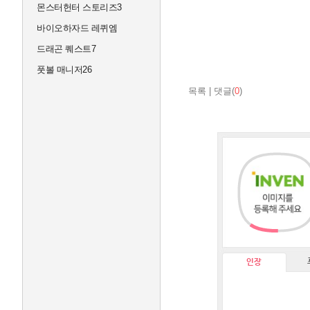
몬스터헌터 스토리즈3
바이오하자드 레퀴엠
드래곤 퀘스트7
풋볼 매니저26
목록
|
댓글(
0
)
인장