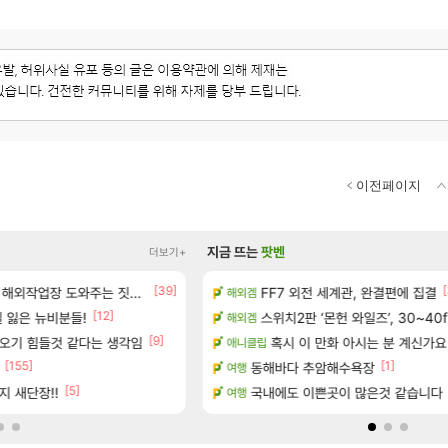
이전페이지
지금 뜨는
팟벤
더보기+
[39]
[
 출연작 모음
업장 도와주는 짓은 좀 아니지않냐?
FF7 외전 세계관, 완결편에 집결
현재 나무위키 실검 1위인 김규원
해외겜
메이플
[12]
[183]
보 및 주요 필모
 잃은 뉴비분들!
골드 파는 게 왜 쌀숭이임?
스위치2판 ‘몬헌 와일즈’, 30~40
해외겜
로아
[9]
0개) - 귀환한 영혼 도전과제
오기 힘들것 같다는 생각임
ㅇㅂ) 벨가르딘 나메 320줄 11시 
혹시 이 만화 아시는 분 계신가요
애니클립
로아
[155]
[1]
[13]
. (feat. 리아)
동해바다 추암해수욕장
아떨린다 한시간후면
여행
리니지M
[5]
해봤습니다! 참여부터 추첨까지????
지 새단장!!
국내에도 이쁜곳이 많은것 같습니다
아니 뭔 샤타 안 나왔다고 진짜 화
여행
메이플