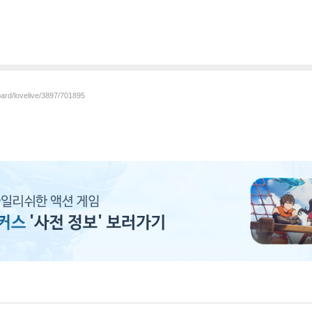
oard/lovelive/3897/701895