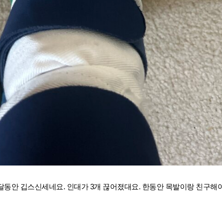
달동안 깁스신세네요. 인대가 3개 끊어졌대요. 한동안 목발이랑 친구