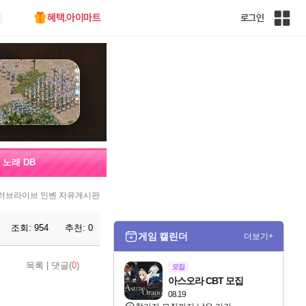
혜택.아이마트
로그인
인
벤
전
체
사
이
트
맵
노래 DB
러브라이브 인벤 자유게시판
조회:
954
추천:
0
게임 캘린더
더보기+
목록
|
댓글(
0
)
모집
아스오라 CBT 모집
08.19