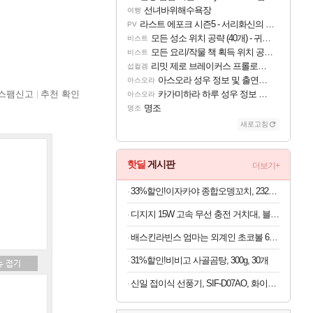
선녀바위해수욕장
여행
라스트 에포크 시즌5 - 서리화신의 분노 티저
PV
모든 성소 위치 공략 (40개) - 귀환한 영혼 도전과제
비스트
모든 요리/작물 책 획득 위치 공략 (36개) - 미식가 도전과제
비스트
리밋 제로 브레이커스 프롤로그 테스트 후기 영상 업로드
섭컬겜
아스오라 성우 정보 및 출연작 모음
아스오라
스팸신고
추천 확인
카가미하라 하루 성우 정보 및 주요 필모
아스오라
명조
명조
새로고침
핫딜
게시판
더보기+
33%할인!이자카야 종합오뎅꼬치, 232g, 4개
디지지 15W 고속 무선 충전 거치대, 블랙, 1개
배스킨라빈스 엄마는 외계인 초코볼 6개입 x 2봉지 (1봉지당 4,950원)
31%할인!비비고 사골곰탕, 300g, 30개
신일 접이식 선풍기, SIF-D07AO, 화이트, 1개