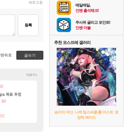
새로고침
매일매일,
인벤 출석체크!
주사위 굴리고 포인트!
등록
인벤 마블
추천 코스프레 갤러리
맨위로
글쓰기
더보기+
3]
[75]
[14]
중국 CXMT, D램 매출 점유율 7%…글로벌 4위로
주말패키지가 나왔읍니다.
해외겜
리니지M
fps 목표 추정
AI발 원가 압박, 메인보드값 오르나
썬데이가 샤타가 아닌 큰 이유는 경매장 불안정때문
해외겜
메이플
[6]
[48]
[11]
유기 택틱 소개
공장: xx님 옴니움 장서 안하셨어요?
리싱크드 1.06 패치노트 (8/5)
리싱크드
와우
[47]
메모리 3사, 2027년 생산분 완판?
ㅇㅂ)진짜 개웃기네 ㅋㅋ
해외겜
메이플
승리의 여신: 니케 팀스파클-륨 마스트: 로
[1]
[85]
[130]
내는 사람도 있네
파리바게트 본사에서 연락왔음
아사쿠라 마이 성우 정보 및 주요 필모
아스오라
메이플
망틱 메이드