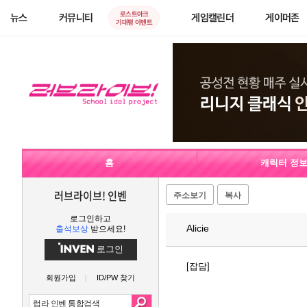
로스트아크
뉴스
커뮤니티
게임캘린더
게이머존
기대평 이벤트
홈
캐릭터 정
러브라이브! 인벤
주소보기
복사
로그인하고
Alicie
출석보상
받으세요!
로그인
[잡담]
회원가입
ID/PW 찾기