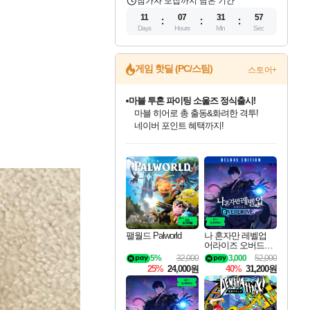
참가자 모집까지 남은 기간
11
07
31
56
Days
Hours
Min
Sec
게임 핫딜 (PC/스팀)
스토어+
마블 투혼 파이팅 소울즈 정식출시!
마블 히어로 총 출동&화려한 격투!
네이버 포인트 혜택까지!
귀무자: 검의 길 예약 판매 중!
인벤게임즈 8월 특별 할인!
드래곤소드: 어웨이크닝 입점!
문명 7 특별 할인!
비스트 오브 리인카네이션 정식 출시!
커세어 코브 출시 기념 할인!
더 렐릭 퍼스트 가디언 정식 출시
베데스다 40주년 기념 할인 중!
캡콤 프렌차이즈 할인 진행 중!
캡콤 일부 상품 상시 할인
스타워즈 은하계 레이서
로블록스 기프트 카드 공식 입점
10% 할인과
인기 퍼블리셔 모음!
스팀으로 만나는 드래곤소드!
조선&고려 DLC 출시 예정
게임프릭 신작 IP
해적'섬'을 발전시키자!
설화x하드코어 액션!
베데스다의 명작들을
몬헌, 바하 등 인기 IP를
몬헌 와일즈 & 드래곤즈 도그마2
인벤게임즈에서 10% 추가 적립
Robux를 가장 안전하고
이니&베니 혜택까지!
최대 90% 할인가를 만나보세요!
네이버혜택과 함께 만나보세요!
50%할인&추가 적립까지!
네이버 혜택가와 함께 예약하세요!
할인&네이버혜택으로 만나보세요!
네이버페이 혜택과 만나보세요!
40주년 프로모션으로 만나보세요!
할인가에 만나보세요!
일부 에디션 상시 할인!
혜택으로 예약 판매 중
편안하게 충전하세요
팰월드 Palworld
나 혼자만 레벨업
어라이즈 오버드라
이브 디럭스 에디션
5%
32,000
3,000
52,000
Solo Leveling Arise
25%
24,000원
40%
31,200원
Overdrive Deluxe Edi
tion