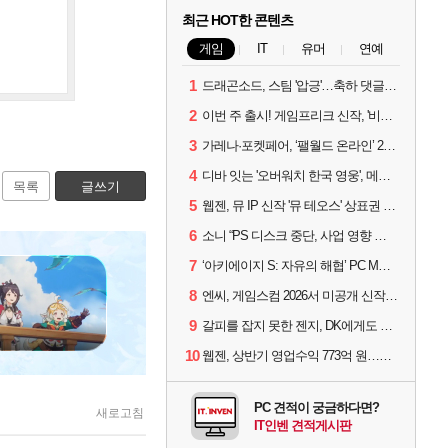
최근 HOT한 콘텐츠
게임
IT
유머
연예
1
드래곤소드, 스팀 '압긍'…축하 댓글 달고 게임 코드 받자!
2
이번 주 출시! 게임프리크 신작, '비스트 오브 리인카네이션'
3
가레나·포켓페어, ‘팰월드 온라인’ 2026년 출시 예고
4
디바 잇는 '오버워치 한국 영웅', 메카 파일럿 디몬 나온다
목록
글쓰기
5
웹젠, 뮤 IP 신작 '뮤 테오스' 상표권 출원
6
소니 “PS 디스크 중단, 사업 영향 없다”
7
‘아키에이지 S: 자유의 해협’ PC MMORPG로 개발한다
8
엔씨, 게임스컴 2026서 미공개 신작 최초 공개
9
갈피를 잡지 못한 젠지, DK에게도 0:2 패배
10
웹젠, 상반기 영업수익 773억 원…순이익 89% 증가
PC 견적이 궁금하다면?
새로고침
IT인벤 견적게시판