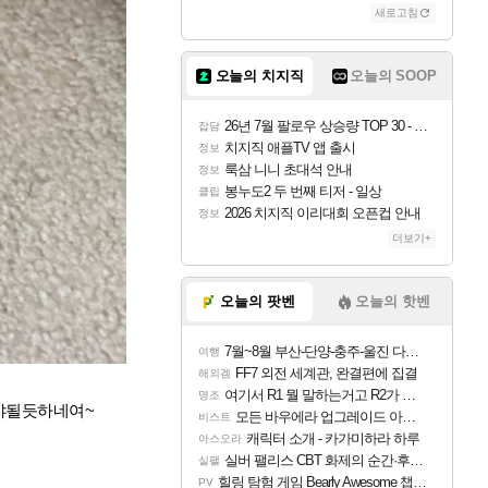
새로고침
오늘의 치지직
오늘의 SOOP
26년 7월 팔로우 상승량 TOP 30 - 월간 치지직
잡담
치지직 애플TV 앱 출시
정보
룩삼 니니 초대석 안내
정보
봉누도2 두 번째 티저 - 일상
클립
2026 치지직 이리대회 오픈컵 안내
정보
더보기+
오늘의 팟벤
오늘의 핫벤
7월~8월 부산-단양-충주-울진 다녀왔어요~
여행
FF7 외전 세계관, 완결편에 집결
해외겜
여기서 R1 뭘 말하는거고 R2가 뭘말하는걸까요?
명조
해야될듯하네여~
모든 바우에라 업그레이드 아이템 획득 위치 공략 (89개)
비스트
캐릭터 소개 - 카가미하라 하루
아스오라
실버 팰리스 CBT 화제의 순간·후기 모음
실팰
힐링 탐험 게임 Bearly Awesome 챕터 1 트레일러
PV