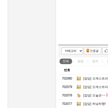
인증글
전체
잡담
공지
번호
702080
[잡담]
오케스트라
702079
[잡담]
오케스트라
[
702078
[잡담]
오늘은~~
702077
[잡담]
허넠하쨩!