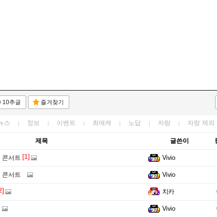
10추글
즐겨찾기
뉴스
정보
이벤트
최애캐
노답
자랑
자랑
제외
제목
글쓴이
[1]
 콘서트
Vivio
 콘서트
Vivio
2]
치카
Vivio