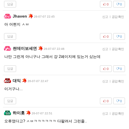
답글
0
0
Jhaven
26-07-07 22:45
신고
|
공감 확인
아 어쩐지 ㅅㅂ
답글
0
0
썬데이보세연
26-07-07 22:46
신고
|
공감 확인
나만 그런게 아니구나 그래서 걍 2페이지에 있는거 샀는데
답글
0
0
대익
26-07-07 22:47
신고
|
공감 확인
이거구나...
답글
0
0
하이횻
26-07-07 22:51
신고
|
공감 확인
오류였다고? ㅅㅂㅋㅋㅋㅋㅋㅋ 다팔려서 그런줄..