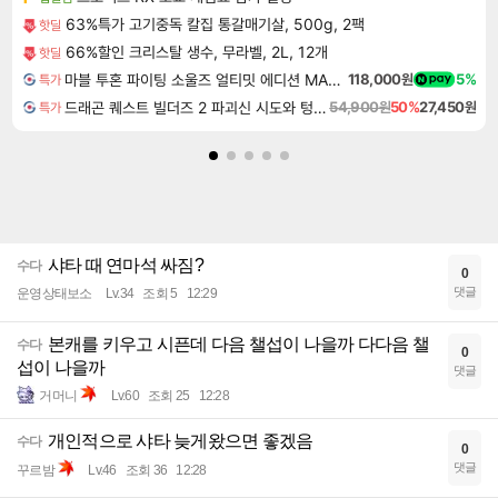
63%특가 고기중독 칼집 통갈매기살, 500g, 2팩
핫딜
66%할인 크리스탈 생수, 무라벨, 2L, 12개
핫딜
마블 투혼 파이팅 소울즈 얼티밋 에디션 MARVEL Tokon Fighting Souls Ultimate Edition
118,000원
5%
특가
드래곤 퀘스트 빌더즈 2 파괴신 시도와 텅 빈 섬 Dragon Quest Builders 2
54,900원
50%
27,450원
특가
샤타 때 연마석 싸짐?
수다
0
댓글
운영상태보소
Lv.34
조회 5
12:29
본캐를 키우고 시픈데 다음 챌섭이 나을까 다다음 챌
수다
0
섭이 나을까
댓글
거머니
Lv.60
조회 25
12:28
개인적으로 샤타 늦게왔으면 좋겠음
수다
0
댓글
꾸르밤
Lv.46
조회 36
12:28