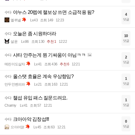
야누스 20렙에 챌보상 쓰면 소급적용 됨?
수다
4
댓글
엘퀴넬
Lv.43
조회 149
12:23
오늘은 좀 시원하더라
수다
10
댓글
설윤
Lv.86
조회 130
추천 1
12:22
샤타 안주는게 뭔 기싸움이 아님ㅋㅋ
수다
2
댓글
메린이도살자
Lv.41
조회 436
추천 6
12:21
올스탯 효율은 계속 우상향임?
수다
1
댓글
만두인벤피파
Lv.21
조회 163
12:21
챌섭 유입 패스 질문드려요.
수다
1
댓글
Charmy
Lv.41
조회 57
12:21
크아아악 김창섭!!!
수다
0
댓글
으아어얽
Lv.45
조회 63
12:21