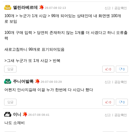
엘린라베르데
26-07-08 02:13
신고
|
공감 확인
100개 > 누군가 1개 사감 > 99개 되어있는 상태인데 내 화면엔 100개
로 보임
100개 구매 입력 > 당연히 존재하지 않는 1개를 더 사겠다고 하니 오류출
력
새로고침하니 99개로 표기되어있음
>그새 누군가 또 1개 사감 > 반복
답글
0
0
주니어발록
26-07-08 03:29
신고
|
공감 확인
어쩐지 안사지길래 이걸 누가 한번에 다 사갔나 했다
답글
0
0
이니
26-07-08 08:41
신고
|
공감 확인
나도 소재비