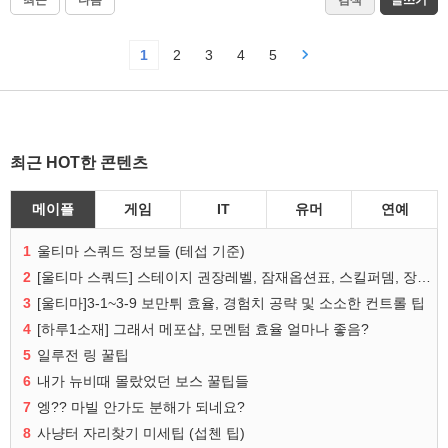
최근
다음
검색
글쓰기
1
2
3
4
5
최근 HOT한 콘텐츠
메이플
게임
IT
유머
연예
1
울티마 스쿼드 정보들 (테섭 기준)
2
[울티마 스쿼드] 스테이지 권장레벨, 잠재옵션표, 스킬퍼뎀, 장비 리스트 및 능력치 공유
3
[울티마]3-1~3-9 보만튀 효율, 경험치 공략 및 소소한 컨트롤 팁
4
[하루1소재] 그래서 메포샵, 모멘텀 효율 얼마나 좋음?
5
일루전 링 꿀팁
6
내가 뉴비때 몰랐었던 보스 꿀팁들
7
엥?? 마빌 안가도 분해가 되네요?
8
사냥터 자리찾기 미세팁 (섭첸 팁)