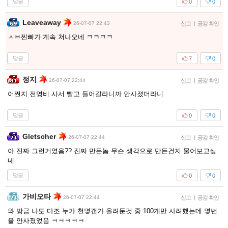
답글
0
0
Leaveaway
26-07-07 22:43
신고
|
공감 확인
ㅅㅂ찐빠가 계속 쳐나오네 ㅋㅋㅋㅋ
답글
7
0
정지
26-07-07 22:44
신고
|
공감 확인
어쩐지 전영비 사서 빨고 들어갈라니까 안사졌더라니
답글
0
0
Gletscher
26-07-07 22:44
신고
|
공감 확인
아 진짜 그런거였음?? 진짜 만든놈 무슨 생각으로 만든건지 물어보고싶
네
답글
0
0
가비오타
26-07-07 22:44
신고
|
공감 확인
와 방금 나도 다조 누가 천몇갠가 올려둔것 중 100개만 사려했는데 몇번
을 안사졌었음 ㅋㅋㅋㅋㅋ