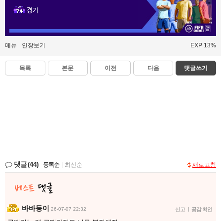
경기
메뉴
인장보기
EXP 13%
목록
본문
이전
다음
댓글쓰기
댓글
(44)
등록순
|
최신순
새로고침
바바둥이
26-07-07 22:32
신고
|
공감 확인