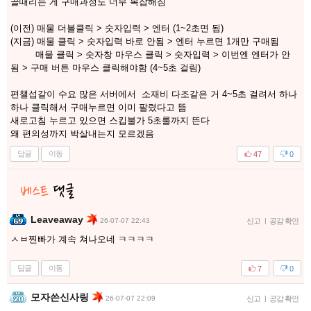
골때리는 게 구매과정도 너무 복잡해짐
(이전) 매물 더블클릭 > 숫자입력 > 엔터 (1~2초면 됨)
(지금) 매물 클릭 > 숫자입력 바로 안됨 > 엔터 누르면 1개만 구매됨
매물 클릭 > 숫자창 마우스 클릭 > 숫자입력 > 이번엔 엔터가 안
됨 > 구매 버튼 마우스 클릭해야함 (4~5초 걸림)
편챌섭같이 수요 많은 서버에서 소재비 다조같은 거 4~5초 걸려서 하나
하나 클릭해서 구매누르면 이미 팔렸다고 뜸
새로고침 누르고 있으면 스킵불가 5초룰까지 뜬다
왜 편의성까지 박살내는지 모르겠음
답글
이동
47
0
Leaveaway
26-07-07 22:43
신고
|
공감 확인
ㅅㅂ찐빠가 계속 쳐나오네 ㅋㅋㅋㅋ
답글
이동
7
0
모자쓴신사링
26-07-07 22:09
신고
|
공감 확인