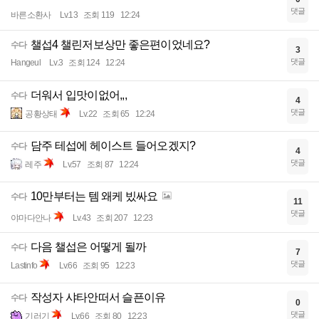
댓글
바른소환사
Lv.13
조회 119
12:24
챌섭4 챌린저보상만 좋은편이었네요?
수다
3
댓글
Hangeul
Lv.3
조회 124
12:24
더워서 입맛이없어,,,
수다
4
댓글
공황상태
Lv.22
조회 65
12:24
담주 테섭에 헤이스트 들어오겠지?
수다
4
댓글
레주
Lv.57
조회 87
12:24
10만부터는 템 왜케 빘싸요
수다
11
댓글
야마다안나
Lv.43
조회 207
12:23
다음 챌섭은 어떻게 될까
수다
7
댓글
Lastinfo
Lv.66
조회 95
12:23
작성자 샤타안떠서 슬픈이유
수다
0
댓글
기러기
Lv.66
조회 80
12:23