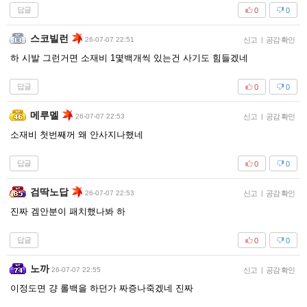
답글
0
0
스코빌런
26-07-07 22:51
신고
|
공감 확인
하 시발 그런거면 소재비 1몇백개씩 있는건 사기도 힘들겠네
답글
0
0
메루멜
26-07-07 22:53
신고
|
공감 확인
소재비 첫번째꺼 왜 안사지나했네
답글
0
0
검딱노답
26-07-07 22:53
신고
|
공감 확인
진짜 겜안분이 패치했나봐 하
답글
0
0
노까
26-07-07 22:55
신고
|
공감 확인
이정도면 걍 롤백을 하던가 짜증나죽겠네 진짜