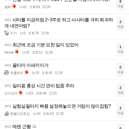
8
댓글
델화
Lv.61
조회 84
12:26
샤타를 지금처럼 2~3주로 하고 샤샤타를 극히 희귀하
수다
2
게 내면어떰?
댓글
차키
Lv.5
조회 78
12:26
최근에 조금 기분 묘한 일이 있었어
수다
1
댓글
Neouli
Lv.35
조회 51
12:26
울티마 이새끼이거
수다
0
댓글
호롤로르
Lv.76
조회 45
12:26
일리움 흉성 시간 관리 팁좀 주라
수다
2
댓글
오이냉국
Lv.61
조회 69
12:25
실험실필터키 빠름 설정해놓으면 거탐이 많이잡힘?
수다
2
댓글
환불고민류갑
Lv.34
조회 69
12:25
메랜 근황
수다
0