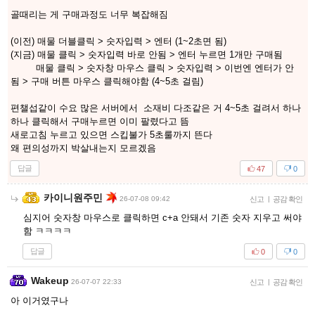
골때리는 게 구매과정도 너무 복잡해짐
(이전) 매물 더블클릭 > 숫자입력 > 엔터 (1~2초면 됨)
(지금) 매물 클릭 > 숫자입력 바로 안됨 > 엔터 누르면 1개만 구매됨
매물 클릭 > 숫자창 마우스 클릭 > 숫자입력 > 이번엔 엔터가 안
됨 > 구매 버튼 마우스 클릭해야함 (4~5초 걸림)
편챌섭같이 수요 많은 서버에서 소재비 다조같은 거 4~5초 걸려서 하나
하나 클릭해서 구매누르면 이미 팔렸다고 뜸
새로고침 누르고 있으면 스킵불가 5초룰까지 뜬다
왜 편의성까지 박살내는지 모르겠음
답글
47
0
카이니원주민
26-07-08 09:42
신고
|
공감 확인
심지어 숫자창 마우스로 클릭하면 c+a 안돼서 기존 숫자 지우고 써야
함 ㅋㅋㅋㅋ
답글
0
0
Wakeup
26-07-07 22:33
신고
|
공감 확인
아 이거였구나