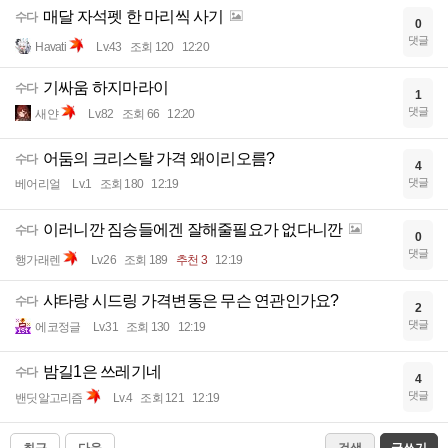
매달 자석펫 한 마리씩 사기
수다
0
댓글
Havati
Lv.43
조회 120
12:20
기싸움 하지마라이
수다
1
댓글
새얀
Lv.82
조회 66
12:20
어둠의 크리스탈 가격 왜이리오름?
수다
4
댓글
베어리얼
Lv.1
조회 180
12:19
이러니깐 짐승들에겐 잘해줄필요가 없다니깐
수다
0
댓글
행가래렌
Lv.26
조회 189
추천 3
12:19
샤타랑 시드링 가격변동은 무슨 연관인가요?
수다
2
댓글
에코정글
Lv.31
조회 130
12:19
밤길1은 쓰레기네
수다
4
댓글
밴딧알고리즘
Lv.4
조회 121
12:19