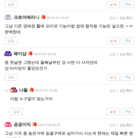
답글
0
0
크로아메리니
26-07-07 23:43
신고
|
공감 확인
그냥 기존 경매장 툴에 프리셋 기능이랑 잠재 합적용 기능만 넣으면 ㅅㅂ
완벽한데
답글
0
0
페이샵
26-07-07 23:44
신고
|
공감 확인
엥 첫날엔 그랬는데 둘째날부턴 걍 사면 다 사지던데
걍 타이밍이 좋았던건가
답글
1
0
나들
26-07-07 23:49
신고
|
공감 확인
이럼 누구말이 맞는거지
답글
0
0
공공이익
26-07-08 00:32
신고
|
공감 확인
그냥 가격 좀 높은거에 일괄구매로 넘어가서 사는게 현재는 제일 빠른 방