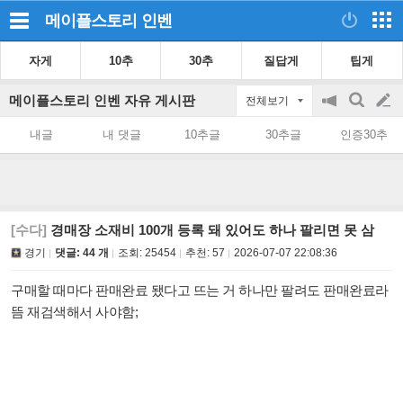
메이플스토리
인벤
자게
10추
30추
질답게
팁게
메이플스토리 인벤 자유 게시판
전체보기
공
검
글
지
색
내글
내 댓글
10추글
30추글
인증30추
on/off
쓰
기
[수다]
경매장 소재비 100개 등록 돼 있어도 하나 팔리면 못 삼
경기
댓글: 44 개
조회:
25454
추천:
57
2026-07-07 22:08:36
구매할 때마다 판매완료 됐다고 뜨는 거 하나만 팔려도 판매완료라
뜸 재검색해서 사야함;