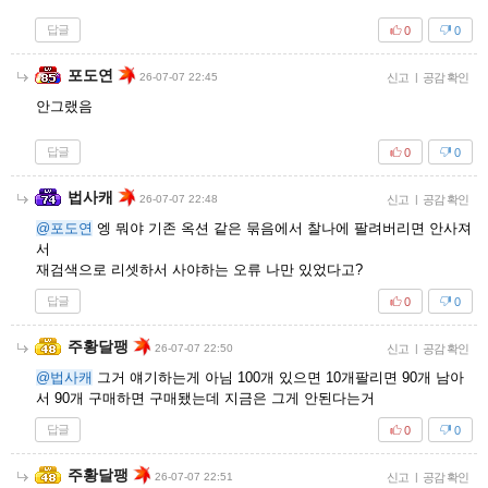
답글
0
0
포도연
26-07-07 22:45
신고
|
공감 확인
안그랬음
답글
0
0
법사캐
26-07-07 22:48
신고
|
공감 확인
@포도연
엥 뭐야 기존 옥션 같은 묶음에서 찰나에 팔려버리면 안사져
서
재검색으로 리셋하서 사야하는 오류 나만 있었다고?
답글
0
0
주황달팽
26-07-07 22:50
신고
|
공감 확인
@법사캐
그거 얘기하는게 아님 100개 있으면 10개팔리면 90개 남아
서 90개 구매하면 구매됐는데 지금은 그게 안된다는거
답글
0
0
주황달팽
26-07-07 22:51
신고
|
공감 확인