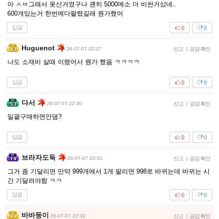
아 ㅅㅂ그래서 못산거였구나 괜히 5000메소 더 비싼거샀네..
600개있는거 한번에다팔렸길래 뭔가했어
답글
0
0
Huguenot
26-07-07 22:27
신고
|
공감 확인
나도 소재비 살때 이랬어서 뭔가 했음 ㅋㅋㅋㅋ
답글
0
0
다서
26-07-07 22:30
신고
|
공감 확인
일괄구매하면안댐?
답글
0
0
브라자도둑
26-07-07 22:31
신고
|
공감 확인
그거 좀 기달리면 만약 999개에서 1개 팔리면 998로 바뀌는데 바뀌는 시
간 기달려야함 ㅋㅋ
답글
0
0
바바둥이
26-07-07 22:32
신고
|
공감 확인