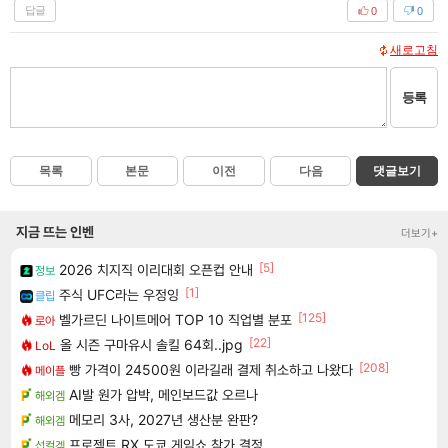
답글
0
0
새로고침
등록
목록
본문
이전
다음
댓글보기
지금 뜨는 인벤
더보기+
[5]
2026 치지직 이리대회 오픈컵 안내
정보
[1]
주식 UFC라는 우정잉
클립
[125]
벨가르딘 나이트메어 TOP 10 직업별 분포
로아
[22]
올 시즌 구마유시 솔킬 64회..jpg
LoL
[208]
빵 가격이 24500원 이라길래 결제 취소하고 나왔다
메이플
AI발 원가 압박, 메인보드값 오르나
해외겜
메모리 3사, 2027년 생산분 완판?
해외겜
프로젝트 RX 도쿄 게임쇼 참가 결정
섭컬겜