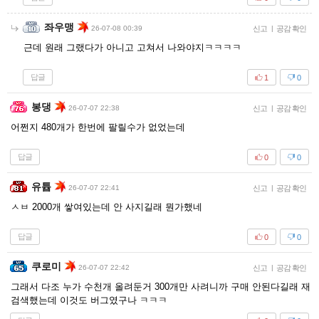
좌우맹
26-07-08 00:39
신고
|
공감 확인
근데 원래 그랬다가 아니고 고쳐서 나와야지ㅋㅋㅋㅋ
답글
1
0
봉댕
26-07-07 22:38
신고
|
공감 확인
어쩐지 480개가 한번에 팔릴수가 없었는데
답글
0
0
유튭
26-07-07 22:41
신고
|
공감 확인
ㅅㅂ 2000개 쌓여있는데 안 사지길래 뭔가했네
답글
0
0
쿠로미
26-07-07 22:42
신고
|
공감 확인
그래서 다조 누가 수천개 올려둔거 300개만 사려니까 구매 안된다길래 재
검색했는데 이것도 버그였구나 ㅋㅋㅋ