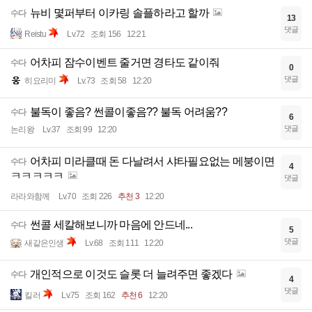
뉴비 몇퍼부터 이카링 솔플하라고 할까
수다
13
댓글
Reistu
Lv.72
조회 156
12:21
어차피 잠수이벤트 줄거면 경타도 같이줘
수다
0
댓글
히요리미
Lv.73
조회 58
12:20
불독이 좋음? 썬콜이좋음?? 불독 어려움??
수다
6
댓글
논리왕
Lv.37
조회 99
12:20
어차피 미라클때 돈 다날려서 샤타필요없는 메붕이면
수다
4
ㅋㅋㅋㅋㅋ
댓글
라라와함께
Lv.70
조회 226
추천 3
12:20
썬콜 세칼해보니까 마음에 안드네...
수다
5
댓글
새같은인생
Lv.68
조회 111
12:20
개인적으로 이것도 슬롯 더 늘려주면 좋겠다
수다
4
댓글
킬러
Lv.75
조회 162
추천 6
12:20