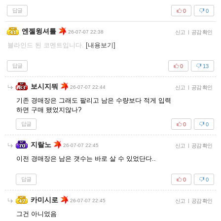
답글
0
0
엔젤윙셔틀
26-07-07 22:38
신고
|
공감 확인
블라인드 된 코멘트입니다.
[내용보기]
답글
0
13
보시지뭐
26-07-07 22:44
신고
|
공감 확인
기존 경매장은 그래도 팔리고 남은 수량보다 적게 입력
하면 구매 됐었지않나?
답글
0
0
지랄노
26-07-07 22:45
신고
|
공감 확인
이전 경매장은 남은 갯수는 바로 살 수 있었단다..
답글
0
0
카미시로
26-07-07 22:45
신고
|
공감 확인
그건 아니었음