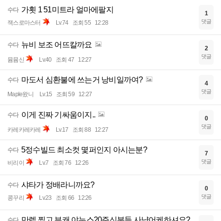
가횟 1 51미트라 얼마에팔지
수다
1
댓글
잭스로마스터
Lv.74
조회 55
12:28
뉴비 보조 어뜨칼까요
수다
2
댓글
뮴뮴신
Lv.40
조회 47
12:27
마도서 심환불에 쓰는거 낭비일까여?
수다
4
댓글
Maple왔니
Lv.15
조회 59
12:27
이게 진짜 기싸움이지..
수다
0
댓글
카레카레카레
Lv.17
조회 88
12:27
5정수빌드 최소컷 몇퍼인지 아시는분?
수다
7
댓글
비리이
Lv.7
조회 76
12:26
샤타가 정배라니까요?
수다
0
댓글
콩꾸리
Lv.23
조회 66
12:26
만렙 찍고 부캐 야누스20주신분들 사냥어케하셔요?
수다