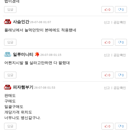
법이겠네
답글
0
0
사슴인간
26-07-08 01:07
신고
|
공감 확인
플래닛에서 늘먹던맛이 본메에도 적용됐네
답글
0
0
일루미니티
26-07-08 01:15
신고
|
공감 확인
어쩐지시발 뭘 살라고만하면 다 팔렸대
답글
0
0
피자햄부기
26-07-08 01:53
신고
|
공감 확인
판매도
구매도
일괄구매도
개당가격 위치도
너무나도 병신같구나.
답글
0
0