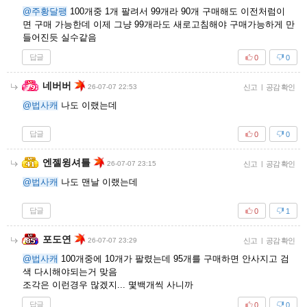
@주황달팽
100개중 1개 팔려서 99개라 90개 구매해도 이전처럼이
면 구매 가능한데 이제 그냥 99개라도 새로고침해야 구매가능하게 만
들어진듯 실수같음
답글
0
0
네버버
26-07-07 22:53
신고
|
공감 확인
@법사캐
나도 이랬는데
답글
0
0
엔젤윙셔틀
26-07-07 23:15
신고
|
공감 확인
@법사캐
나도 맨날 이랬는데
답글
0
1
포도연
26-07-07 23:29
신고
|
공감 확인
@법사캐
100개중에 10개가 팔렸는데 95개를 구매하면 안사지고 검
색 다시해야되는거 맞음
조각은 이런경우 많겠지... 몇백개씩 사니까
답글
0
0