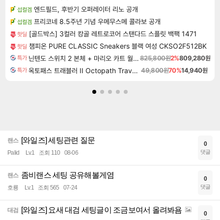
엔드필드, 후반기 오퍼레이터 리노 공개
섭컬겜
프리코네 8.5주년 기념 우메무스메 콜라보 공개
섭컬겜
[골드박스] 3컬러 캉골 레트로코어 스탠다드 스플릿 백팩 1471
핫딜
챔피온 PURE CLASSIC Sneakers 블랙 여성 CKSO2F512BK
핫딜
닌텐도 스위치 2 본체 + 마리오 카트 월드 + 포켓몬스터 레전드 ZA 닌텐도 스위치 2 에디션 번들
825,800원
2%
809,280원
특가
옥토패스 트래블러 II Octopath Traveler II
49,800원
70%
14,940원
특가
[와일즈] 세팅관련 질문
랜스
0
댓글
Palid
Lv.1
조회 110
08-06
좀비랜스 세팅 공유해볼게염
랜스
0
댓글
호룡
Lv.1
조회 565
07-24
[와일즈] 요새 대검 세팅글이 조금보여서 올려봐욤
대검
0