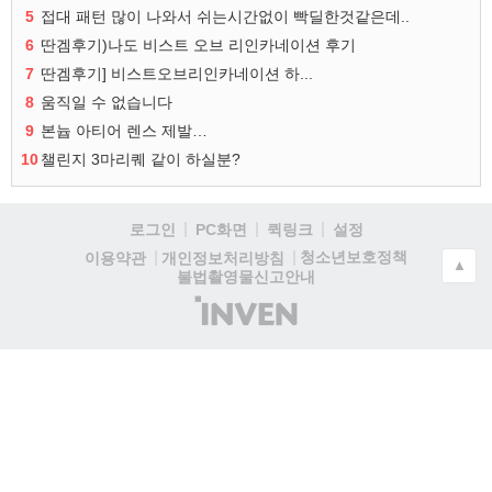
5
접대 패턴 많이 나와서 쉬는시간없이 빡딜한것같은데..
6
딴겜후기)나도 비스트 오브 리인카네이션 후기
7
딴겜후기] 비스트오브리인카네이션 하...
8
움직일 수 없습니다
9
본늅 아티어 렌스 제발…
10
챌린지 3마리퀘 같이 하실분?
로그인
PC화면
퀵링크
설정
청소년보호정책
이용약관
개인정보처리방침
▲
불법촬영물신고안내
(주)
인
벤