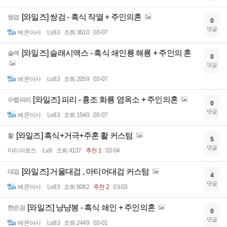
[와일즈] 쌍검 - 흑식 작열 + 주인의혼
쌍검
0
댓글
베몬아사
Lv.83
조회 3610
03-07
[와일즈] 슬래시액스 - 흑식 쇄인룡 해룡 + 주인의 혼
슬액
0
댓글
베몬아사
Lv.83
조회 2059
03-07
[와일즈] 피리 - 흉조 화룡 염옥소 + 주인의혼
수렵피리
0
댓글
베몬아사
Lv.83
조회 1540
03-07
[와일즈] 흑식+거극+주혼 활 커스텀
활
5
댓글
마리아로즈
Lv.8
조회 4137
추천 1
03-04
[와일즈] 거울대검 , 아티어대검 커스텀
대검
4
댓글
베몬아사
Lv.83
조회 6082
추천 2
03-03
[와일즈] 냥냥봉 - 흑식 쇄인 + 주인의혼
한손검
0
댓글
베몬아사
Lv.83
조회 2449
03-01