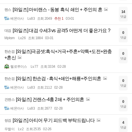
[와일즈] 마비랜스 - 동봉 흑식 쇄인 + 주인의 혼
랜스
14
댓글
베몬아사
Lv.83
조회 2049
추천 1
03-01
[와일즈] 대검 수세3 vs 공격5 어떤게 더 좋은가요 ?
대검
0
댓글
Myksm
Lv.26
조회 1884
03-01
[와일즈]극공셋:흑식+거극+주혼+약특+도전+완충
한손검
0
+혼신
댓글
헬로루이스
Lv.77
조회 3334
02-28
[와일즈] 한손검 - 흑식+쇄인+해룡+주인의혼
한손검
0
댓글
베몬아사
Lv.83
조회 2112
02-28
[와일즈] 건랜스-4흉 2쇄 + 주인의혼
건랜스
0
댓글
베몬아사
Lv.83
조회 2877
02-28
[와일즈] 아티어 무기 피드백 부탁드립니다
쌍검
4
댓글
무짤이
Lv.2
조회 2535
02-26