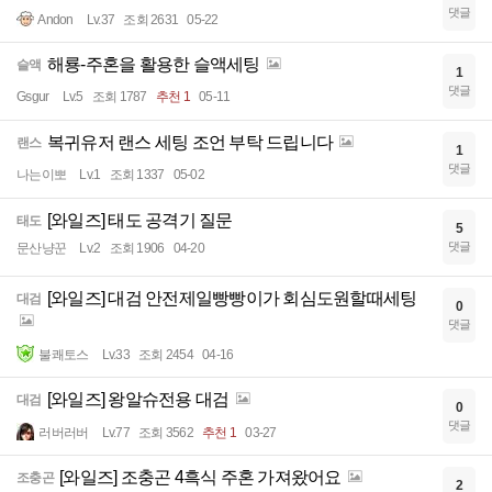
댓글
Andon
Lv.37
조회 2631
05-22
해룡-주혼을 활용한 슬액세팅
슬액
1
댓글
Gsgur
Lv.5
조회 1787
추천 1
05-11
복귀유저 랜스 세팅 조언 부탁 드립니다
랜스
1
댓글
나는이뽀
Lv.1
조회 1337
05-02
[와일즈] 태도 공격기 질문
태도
5
댓글
문산냥꾼
Lv.2
조회 1906
04-20
[와일즈] 대검 안전제일빵빵이가 회심도원할때세팅
대검
0
댓글
불쾌토스
Lv.33
조회 2454
04-16
[와일즈] 왕알슈전용 대검
대검
0
댓글
러버러버
Lv.77
조회 3562
추천 1
03-27
[와일즈] 조충곤 4흑식 주혼 가져왔어요
조충곤
2