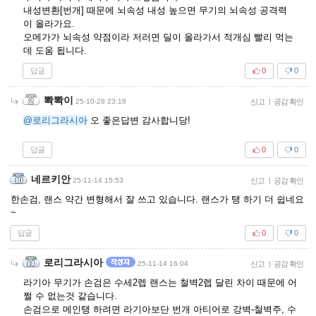
내성변환[번개] 때문에 뇌속성 내성 높으면 무기의 뇌속성 공격력
이 올라가요.
오메가가 뇌속성 약점이라 저러면 딜이 올라가서 적개심 빨리 먹는
데 도움 됩니다.
답글
0
0
뽝뽝이
25-10-28 23:18
신고
|
공감 확인
@로리그라시아
오 좋은답변 감사합니당!
답글
0
0
네르키안
25-11-14 15:53
신고
|
공감 확인
한손검, 랜스 약간 변형해서 잘 쓰고 있습니다. 랜스가 탱 하기 더 쉽네요
~
답글
0
0
로리그라시아
25-11-14 16:04
신고
|
공감 확인
라기아 무기가 손검은 수세2렙 랜스는 철벽2렙 달린 차이 때문에 어
쩔 수 없는것 같습니다.
손검으로 메인탱 하려면 라기아보단 번개 아티어로 강벽-철벽주, 수