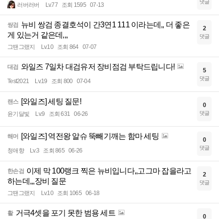
댓글
러버러버
Lv.77
조회 1595
07-13
뉴비 쌍검 종결호석이 간3연1 111 이라는데,, 더 좋은
쌍검
2
게 있는거 같은데,,,
댓글
그땐그랬지
Lv.10
조회 864
07-07
와일즈 7일차 대검유저 장비점검 부탁드립니다!
대검
5
댓글
Test2021
Lv.19
조회 800
07-04
[와일즈] 세팅 질문!
랜스
0
댓글
윤기달빛
Lv.9
조회 631
06-26
[와일즈] 역전왕 알슈 뚝빼기깨는 함마 세팅
해머
0
댓글
청애향
Lv.3
조회 865
06-26
이제 막 100랭크 찍은 뉴비입니다,,고그마 잡을라고
한손검
2
하는데,,,장비 질문
댓글
그땐그랬지
Lv.10
조회 1065
06-18
거극4셋을 포기 못한 범용 세트
활
0