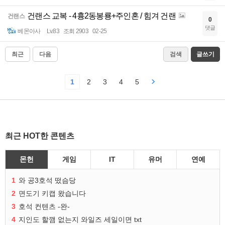
건랜스 교복 - 4흉2동봉룡+주인혼 / 힘겨 건랜
건랜스
0
댓글
베몬아사
Lv.83
조회 2903
02-25
최근
다음
검색
글쓰기
1
2
3
4
5
최근 HOT한 콘텐츠
몬헌
게임
IT
유머
연예
1
와 공3호석 떴슴당
2
면도기 키캡 왔습니다
3
호석 컨텐츠 -완-
4
지인도 할깸 없는지 와일즈 세일이면 txt