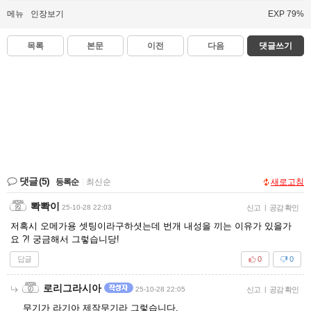
메뉴
인장보기
EXP 79%
목록
본문
이전
다음
댓글쓰기
댓글
(5)
등록순
|
최신순
새로고침
뽝뽝이
25-10-28 22:03
신고
|
공감 확인
저혹시 오메가용 셋팅이라구하셧는데 번개 내성을 끼는 이유가 있을가
요 ?! 궁금해서 그렇습니당!
답글
0
0
로리그라시아
25-10-28 22:05
신고
|
공감 확인
무기가 라기아 제작무기라 그렇습니다.