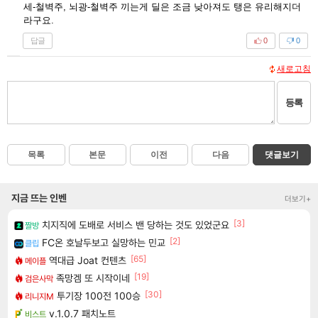
세-철벽주, 뇌광-철벽주 끼는게 딜은 조금 낮아져도 탱은 유리해지더
라구요.
답글
0
0
새로고침
등록
목록
본문
이전
다음
댓글보기
지금 뜨는 인벤
더보기+
[3]
치지직에 도배로 서비스 밴 당하는 것도 있었군요
짤방
[2]
FC온 호날두보고 실망하는 민교
클립
[65]
역대급 Joat 컨텐츠
메이플
[19]
족망겜 또 시작이네
검은사막
[30]
투기장 100전 100승
리니지M
v.1.0.7 패치노트
비스트