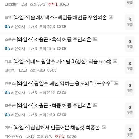
댓글
Estpidler
Lv.4
조회 3343
추천 1
03-10
[와일즈] 슬래시액스 - 백열룡 쇄인룡 주인의혼
슬액
4
댓글
베몬아사
Lv.83
조회 2393
03-09
[와일즈] 조충곤 - 흑식 해룡 주인의혼
조충곤
0
댓글
베몬아사
Lv.83
조회 1655
03-09
[와일즈] 태도 왕알슈 커스텀 3 (앙심+역습+교격)
태도
3
댓글
설향이
Lv.18
조회 4383
03-08
[와일즈] 왕알슈 패턴 익히는 용도의 "대포수수"
건랜스
0
댓글
베몬아사
Lv.83
조회 2162
03-08
[와일즈] 조충곤 - 화룡 해룡 주인의혼
조충곤
0
댓글
베몬아사
Lv.83
조회 1430
03-08
[와일즈] 심심해서 만들어본 채집셋 최종본
기타
0
댓글
디어헌터83
Lv.12
조회 3640
추천 2
03-08