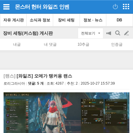
몬스터 헌터 와일즈
인벤
자유 게시판
소식과 정보
장비 세팅
정보 · 뉴스
DB
장비 세팅(커스텀) 게시판
전체보기
공
검
글
지
색
내글
내 댓글
10추글
인증글
on/off
쓰
기
[랜스]
[와일즈] 오메가 탱커용 랜스
로리그라시아
댓글: 5 개
조회:
4267
추천:
2
2025-10-27 15:57:39