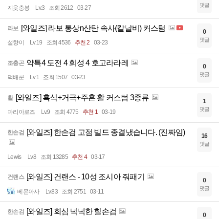
댓글
지읒충봉
Lv.3
조회 2612
03-27
[와일즈] 라보 통상n산탄 속사(칼날비) 커스텀
라보
0
댓글
설향이
Lv.19
조회 4536
추천 2
03-23
약특4 도전 4 회성 4 호고라라레
조충곤
0
댓글
덕배쿤
Lv.1
조회 1507
03-23
[와일즈] 흑식+거극+주혼 활 커스텀 3종류
활
1
댓글
마리아로즈
Lv.9
조회 4775
추천 1
03-19
[와일즈] 한손검 고점 빌드 종결냈습니다. (진짜임)
한손검
16
댓글
Lewis
Lv.8
조회 13285
추천 4
03-17
[와일즈] 건랜스 - 10성 조시아 줘패기
건랜스
0
댓글
베몬아사
Lv.83
조회 2751
03-11
[와일즈] 회심 넉넉한 힐손검
한손검
0