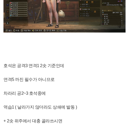
호석은 공격3 연격1 2솟 기준인데
연격5 까진 필수가 아니므로
차라리 공2~3 호석중에
역습1 ( 날라가지 않더라도 상쇄에 발동 )
+ 2솟 위주에서 대충 골라쓰시면