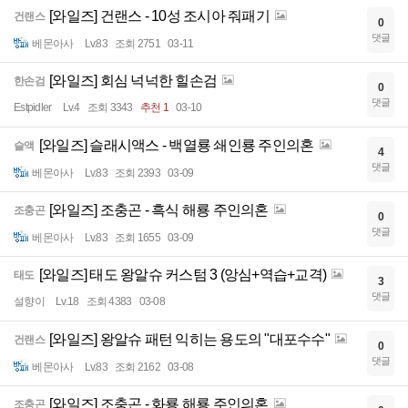
[와일즈] 건랜스 - 10성 조시아 줘패기
건랜스
0
댓글
베몬아사
Lv.83
조회 2751
03-11
[와일즈] 회심 넉넉한 힐손검
한손검
0
댓글
Estpidler
Lv.4
조회 3343
추천 1
03-10
[와일즈] 슬래시액스 - 백열룡 쇄인룡 주인의혼
슬액
4
댓글
베몬아사
Lv.83
조회 2393
03-09
[와일즈] 조충곤 - 흑식 해룡 주인의혼
조충곤
0
댓글
베몬아사
Lv.83
조회 1655
03-09
[와일즈] 태도 왕알슈 커스텀 3 (앙심+역습+교격)
태도
3
댓글
설향이
Lv.18
조회 4383
03-08
[와일즈] 왕알슈 패턴 익히는 용도의 "대포수수"
건랜스
0
댓글
베몬아사
Lv.83
조회 2162
03-08
[와일즈] 조충곤 - 화룡 해룡 주인의혼
조충곤