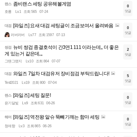
좀비랜스 세팅 공유해볼게염
랜스
0
댓글
호룡
Lv.1
조회 565
07-24
[와일즈] 요새 대검 세팅글이 조금보여서 올려봐욤
대검
0
댓글
러버러버
Lv.77
조회 1597
07-13
뉴비 쌍검 종결호석이 간3연1 111 이라는데,, 더 좋은
쌍검
2
게 있는거 같은데,,,
댓글
그땐그랬지
Lv.10
조회 864
07-07
와일즈 7일차 대검유저 장비점검 부탁드립니다!
대검
5
댓글
Test2021
Lv.19
조회 800
07-04
[와일즈] 세팅 질문!
랜스
0
댓글
윤기달빛
Lv.9
조회 631
06-26
[와일즈] 역전왕 알슈 뚝빼기깨는 함마 세팅
해머
0
댓글
청애향
Lv.3
조회 865
06-26