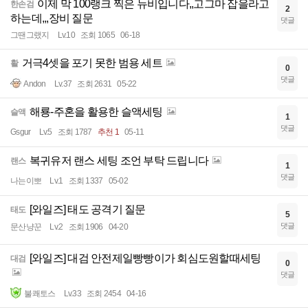
이제 막 100랭크 찍은 뉴비입니다,,고그마 잡을라고
한손검
2
하는데,,,장비 질문
댓글
그땐그랬지
Lv.10
조회 1065
06-18
거극4셋을 포기 못한 범용 세트
활
0
댓글
Andon
Lv.37
조회 2631
05-22
해룡-주혼을 활용한 슬액세팅
슬액
1
댓글
Gsgur
Lv.5
조회 1787
추천 1
05-11
복귀유저 랜스 세팅 조언 부탁 드립니다
랜스
1
댓글
나는이뽀
Lv.1
조회 1337
05-02
[와일즈] 태도 공격기 질문
태도
5
댓글
문산냥꾼
Lv.2
조회 1906
04-20
[와일즈] 대검 안전제일빵빵이가 회심도원할때세팅
대검
0
댓글
불쾌토스
Lv.33
조회 2454
04-16