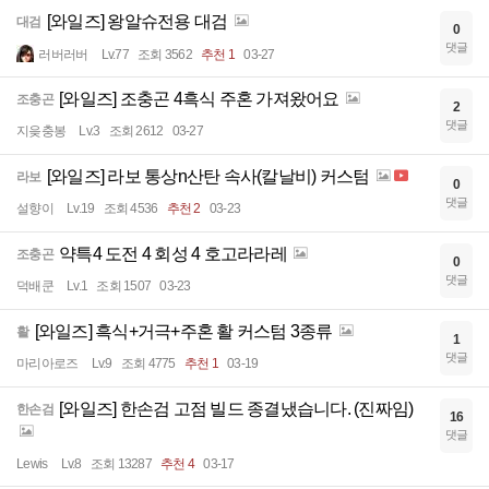
[와일즈] 왕알슈전용 대검
대검
0
댓글
러버러버
Lv.77
조회 3562
추천 1
03-27
[와일즈] 조충곤 4흑식 주혼 가져왔어요
조충곤
2
댓글
지읒충봉
Lv.3
조회 2612
03-27
[와일즈] 라보 통상n산탄 속사(칼날비) 커스텀
라보
0
댓글
설향이
Lv.19
조회 4536
추천 2
03-23
약특4 도전 4 회성 4 호고라라레
조충곤
0
댓글
덕배쿤
Lv.1
조회 1507
03-23
[와일즈] 흑식+거극+주혼 활 커스텀 3종류
활
1
댓글
마리아로즈
Lv.9
조회 4775
추천 1
03-19
[와일즈] 한손검 고점 빌드 종결냈습니다. (진짜임)
한손검
16
댓글
Lewis
Lv.8
조회 13287
추천 4
03-17