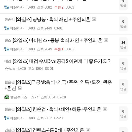
4
댓글
베몬아사
Lv.83
조회 6082
추천 2
03-03
[와일즈] 냥냥봉 - 흑식 쇄인 + 주인의혼
한손검
0
댓글
베몬아사
Lv.83
조회 2449
03-01
[와일즈] 마비랜스 - 동봉 흑식 쇄인 + 주인의 혼
랜스
14
댓글
베몬아사
Lv.83
조회 2049
추천 1
03-01
[와일즈] 대검 수세3 vs 공격5 어떤게 더 좋은가요 ?
대검
0
댓글
Myksm
Lv.26
조회 1884
03-01
[와일즈]극공셋:흑식+거극+주혼+약특+도전+완충
한손검
0
+혼신
댓글
헬로루이스
Lv.77
조회 3334
02-28
[와일즈] 한손검 - 흑식+쇄인+해룡+주인의혼
한손검
0
댓글
베몬아사
Lv.83
조회 2112
02-28
[와일즈] 건랜스-4흉 2쇄 + 주인의혼
건랜스