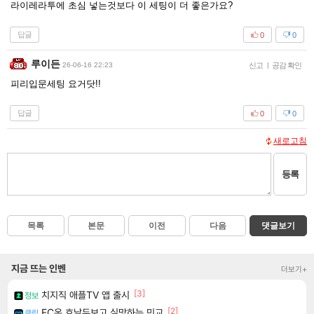
라이레라투에 초심 넣는것보다 이 세팅이 더 좋은가요?
답글
0
0
루이든
26-06-16 22:23
신고
|
공감 확인
피리입문세팅 요거닷!!
답글
0
0
새로고침
등록
목록
본문
이전
다음
댓글보기
지금 뜨는 인벤
더보기+
[3]
치지직 애플TV 앱 출시
정보
[2]
FC온 호날두보고 실망하는 민교
클립