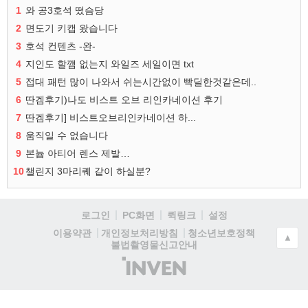
1
와 공3호석 떴슴당
2
면도기 키캡 왔습니다
3
호석 컨텐츠 -완-
4
지인도 할깸 없는지 와일즈 세일이면 txt
5
접대 패턴 많이 나와서 쉬는시간없이 빡딜한것같은데..
6
딴겜후기)나도 비스트 오브 리인카네이션 후기
7
딴겜후기] 비스트오브리인카네이션 하...
8
움직일 수 없습니다
9
본늅 아티어 렌스 제발…
10
챌린지 3마리퀘 같이 하실분?
로그인
PC화면
퀵링크
설정
청소년보호정책
이용약관
개인정보처리방침
▲
불법촬영물신고안내
(주)
인
벤