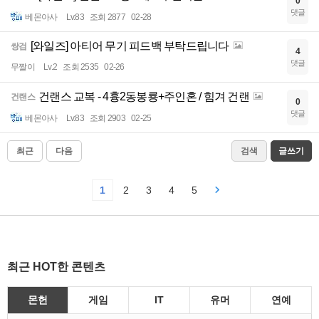
0
댓글
베몬아사
Lv.83
조회 2877
02-28
[와일즈] 아티어 무기 피드백 부탁드립니다
쌍검
4
댓글
무짤이
Lv.2
조회 2535
02-26
건랜스 교복 - 4흉2동봉룡+주인혼 / 힘겨 건랜
건랜스
0
댓글
베몬아사
Lv.83
조회 2903
02-25
최근
다음
검색
글쓰기
1
2
3
4
5
최근 HOT한 콘텐츠
몬헌
게임
IT
유머
연예