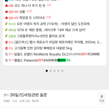
[4]
코드 하나 더 추가 된 듯
이환
[32]
성불
검은사막
[19]
족망겜 또 시작이네
검은사막
모든 야영지 위치 공략 (119개) - 야영의 달인 도전과제
비스트
‘GTA 6’ 예판 흥행…테이크투 “내부 예상 크게 넘어”
해외겜
그랑블루판타지x샤먼킹 콜라보 공개
섭컬겜
[골드박스] 펩시 제로슈거 라임향 제로카페인 무라벨, 300ml, 20개
핫딜
고기듬뿍 진한 감자탕 뼈해장국 대용량 5kg
핫딜
림월드 로열티 RimWorld Royalty DLC
21,500원
20%
17,200원
특가
팰월드 Palworld
25%
24,000원
5%
특가
[와일즈] 세팅관련 질문
랜스
0
댓글
Palid
Lv.1
조회 110
08-06