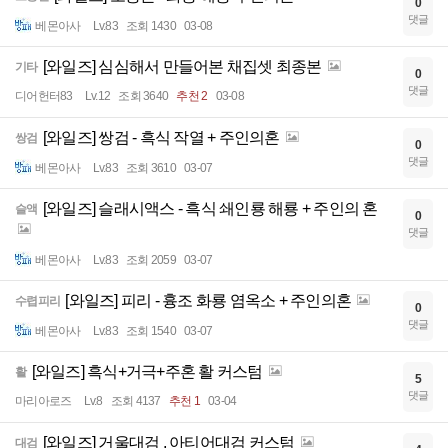
0
댓글
베몬아사
Lv.83
조회 1430
03-08
[와일즈] 심심해서 만들어본 채집셋 최종본
기타
0
댓글
디어헌터83
Lv.12
조회 3640
추천 2
03-08
[와일즈] 쌍검 - 흑식 작열 + 주인의혼
쌍검
0
댓글
베몬아사
Lv.83
조회 3610
03-07
[와일즈] 슬래시액스 - 흑식 쇄인룡 해룡 + 주인의 혼
슬액
0
댓글
베몬아사
Lv.83
조회 2059
03-07
[와일즈] 피리 - 흉조 화룡 염옥소 + 주인의혼
수렵피리
0
댓글
베몬아사
Lv.83
조회 1540
03-07
[와일즈] 흑식+거극+주혼 활 커스텀
활
5
댓글
마리아로즈
Lv.8
조회 4137
추천 1
03-04
[와일즈] 거울대검 , 아티어대검 커스텀
대검