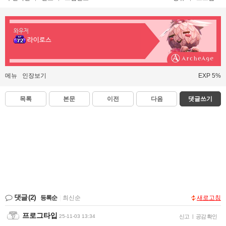
와우저
라이로스
메뉴
인장보기
EXP 5%
목록
본문
이전
다음
댓글쓰기
댓글
(2)
등록순
|
최신순
새로고침
프로그타입
25-11-03 13:34
신고
|
공감 확인