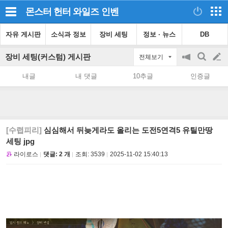
몬스터 헌터 와일즈
인벤
자유 게시판
소식과 정보
장비 세팅
정보 · 뉴스
DB
장비 세팅(커스텀) 게시판
전체보기
공
검
글
지
색
내글
내 댓글
10추글
인증글
on/off
쓰
기
[수렵피리]
심심해서 뒤늦게라도 올리는 도전5연격5 유틸만땅
세팅 jpg
라이로스
댓글: 2 개
조회:
3539
2025-11-02 15:40:13